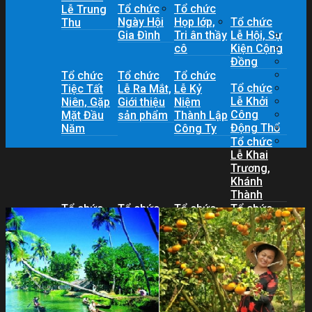
Tổ chức
Tổ chức
Lễ Trung
Ngày Hội
Họp lớp,
Tổ chức
Thu
Gia Đình
Tri ân thầy
Lễ Hội, Sự
cô
Kiện Cộng
Đồng
Tổ chức
Tổ chức
Tổ chức
Tổ chức
Tiệc Tất
Lễ Ra Mắt,
Lễ Kỷ
Lễ Khởi
Niên, Gặp
Giới thiệu
Niệm
Công
Mặt Đầu
sản phẩm
Thành Lập
Động Thổ
Năm
Công Ty
Tổ chức
Lễ Khai
Trương,
Khánh
Thành
Tổ chức
Tổ chức
Tổ chức
Tổ chức
Hội nghị
chạy
Biểu diễn
Hội Chợ
khách
Roadshow
nghệ
Triển Lãm
hàng, tri
thuật,
Trang chủ
/
Du
ân khách
Chương
lịch Cần Thơ
hàng
trình ca
Hiển thị kết quả
nhạc
duy nhất