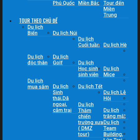
Phú Quốc
Miền Bắc
Tour đến
Miền
Trung
TOUR THEO CHỦ ĐỀ
Du lịch
Biển
Du lịch Núi
Du lịch
Cuối tuần
Du lịch Hè
Du lịch
Du lịch
độc thân
Golf
Du lịch
Học sinh
Du lịch
sinh viên
Mice
Du lịch
Du lịch
Du lịch Tết
mua sắm
Sinh
Du lịch Lễ
thái,Dã
Hội
ngoại,
Du lịch
cắm trại
Du lịch
Thăm
trăng mật
chiến
trường xưa
Du lịch
( DMZ
Team
tour)
Building,