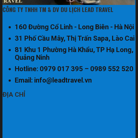
CÔNG TY TNHH TM & DV DU LỊCH LEAD TRAVEL
160 Đường Cổ Linh - Long Biên - Hà Nội
31 Phố Cầu Mây, Thị Trấn Sapa, Lào Cai
81 Khu 1 Phường Hà Khẩu, TP Hạ Long,
Quảng Ninh
Hotline: 0979 017 395 – 0989 552 520
Email: info@leadtravel.vn
ĐỊA CHỈ