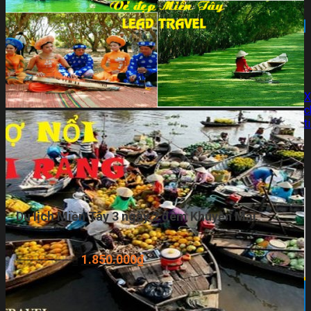
-10%
c
t
Du lịch Miền Tây 3 ngày 2 đêm Khuyến Mại
Giá
Giá
2.050.000
₫
1.850.000
₫
gốc
hiện
là:
tại
2.050.000₫.
là:
1.850.000₫.