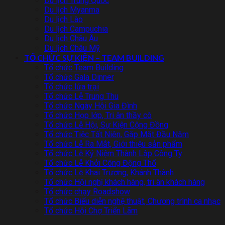
Du lịch Trung Quốc
Du lịch Myanma
Du lịch Lào
Du lịch Campuchia
Du lịch Châu Âu
Du lịch Châu Mỹ
TỔ CHỨC SỰ KIỆN – TEAM BUILDING
Tổ chức Team Building
Tổ chức Gala Dinner
Tổ chức lửa trại
Tổ chức Lễ Trung Thu
Tổ chức Ngày Hội Gia Đình
Tổ chức Họp lớp, Tri ân thầy cô
Tổ chức Lễ Hội, Sự Kiện Cộng Đồng
Tổ chức Tiệc Tất Niên, Gặp Mặt Đầu Năm
Tổ chức Lễ Ra Mắt, Giới thiệu sản phẩm
Tổ chức Lễ Kỷ Niệm Thành Lập Công Ty
Tổ chức Lễ Khởi Công Động Thổ
Tổ chức Lễ Khai Trương, Khánh Thành
Tổ chức Hội nghị khách hàng, tri ân khách hàng
Tổ chức chạy Roadshow
Tổ chức Biểu diễn nghệ thuật, Chương trình ca nhạc
Tổ chức Hội Chợ Triển Lãm