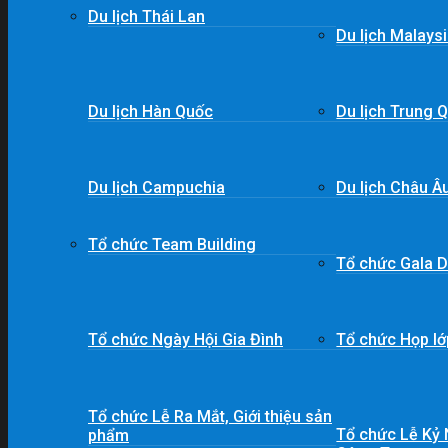
Du lịch Thái Lan
Du lịch Malays
Du lịch Hàn Quốc
Du lịch Trung 
Du lịch Campuchia
Du lịch Châu Â
Tổ chức Team Building
Tổ chức Gala D
Tổ chức Ngày Hội Gia Đình
Tổ chức Họp lớp
Tổ chức Lễ Ra Mắt, Giới thiệu sản
Tổ chức Lễ Kỷ
phẩm