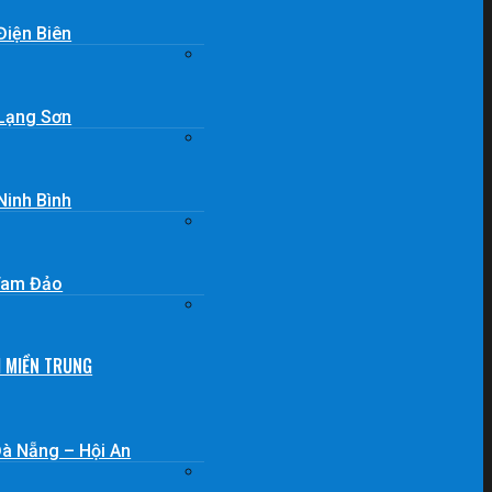
Điện Biên
 Lạng Sơn
Ninh Bình
 Tam Đảo
H MIỀN TRUNG
Đà Nẵng – Hội An