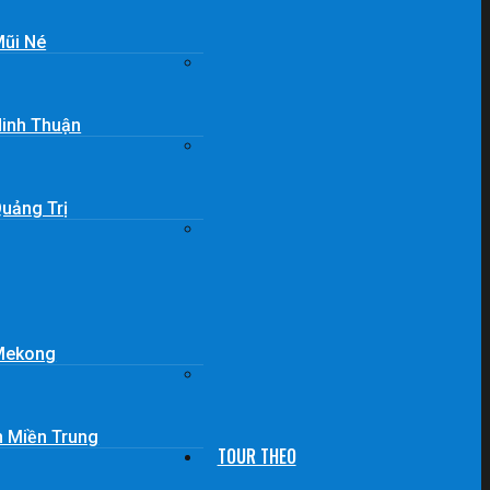
Mũi Né
Ninh Thuận
Quảng Trị
 Mekong
n Miền Trung
TOUR THEO