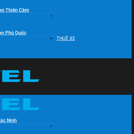
ạn Thiên Cầm
ạn Phú Quốc
THUÊ XE
Bắc Ninh