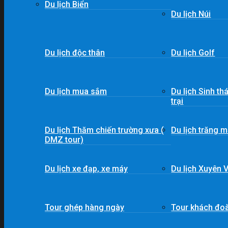
Du lịch Biển
Du lịch Núi
Du lịch độc thân
Du lịch Golf
Du lịch mua sắm
Du lịch Sinh th
trại
Du lịch Thăm chiến trường xưa (
Du lịch trăng m
DMZ tour)
Du lịch xe đạp, xe máy
Du lịch Xuyên V
Tour ghép hàng ngày
Tour khách đo