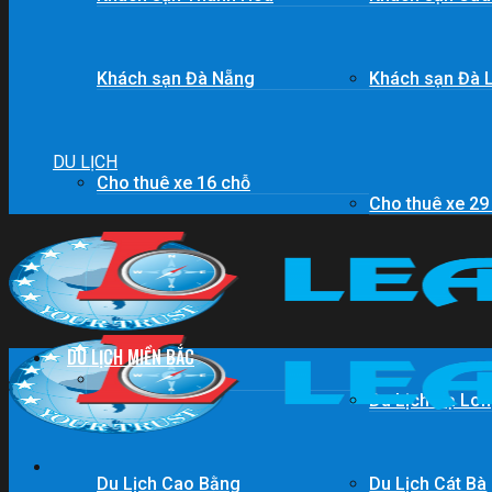
Khách sạn Đà Nẵng
Khách sạn Đà 
DU LỊCH
Cho thuê xe 16 chỗ
Cho thuê xe 29
DU LỊCH MIỀN BẮC
Du lịch Sapa
Du Lịch Hạ Lo
Du Lịch Cao Bằng
Du Lịch Cát Bà