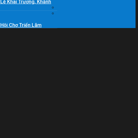
 Lễ Khai Trương, Khánh
 Hội Chợ Triển Lãm