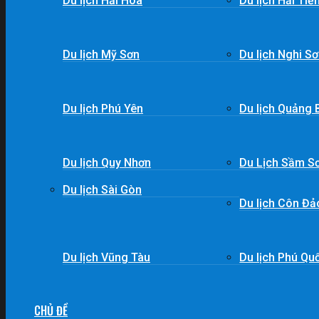
Du lịch Hải Hòa
Du lịch Hải Tiế
Du lịch Mỹ Sơn
Du lịch Nghi S
Du lịch Phú Yên
Du lịch Quảng 
Du lịch Quy Nhơn
Du Lịch Sầm S
Du lịch Sài Gòn
Du lịch Côn Đả
Du lịch Vũng Tàu
Du lịch Phú Qu
CHỦ ĐỀ