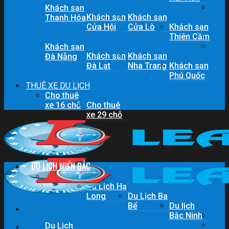
Khách sạn
Khách sạn
Khách sạn
Thanh Hóa
Cửa Hội
Cửa Lò
Khách sạn
Thiên Cầm
Khách sạn
Khách sạn
Khách sạn
Đà Nẵng
Đà Lạt
Nha Trang
Khách sạn
Phú Quốc
THUÊ XE DU LỊCH
Cho thuê
xe 16 chỗ
Cho thuê
xe 29 chỗ
DU LỊCH MIỀN BẮC
Du lịch
Sapa
Du Lịch Hạ
Long
Du Lịch Ba
Bể
Du lịch
Bắc Ninh
Du Lịch