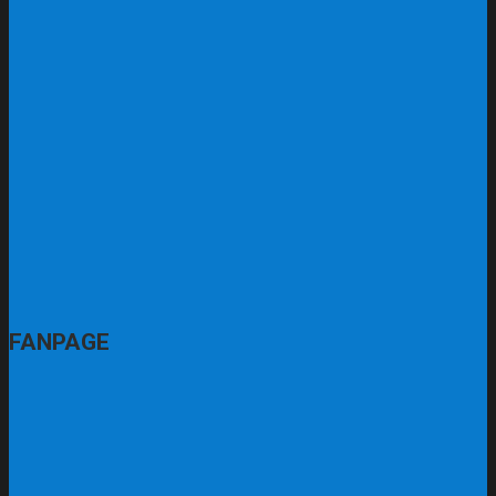
FANPAGE