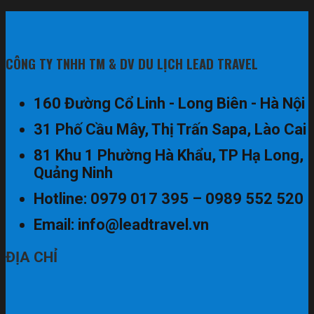
CÔNG TY TNHH TM & DV DU LỊCH LEAD TRAVEL
160 Đường Cổ Linh - Long Biên - Hà Nội
31 Phố Cầu Mây, Thị Trấn Sapa, Lào Cai
81 Khu 1 Phường Hà Khẩu, TP Hạ Long,
Quảng Ninh
Hotline: 0979 017 395 – 0989 552 520
Email: info@leadtravel.vn
ĐỊA CHỈ