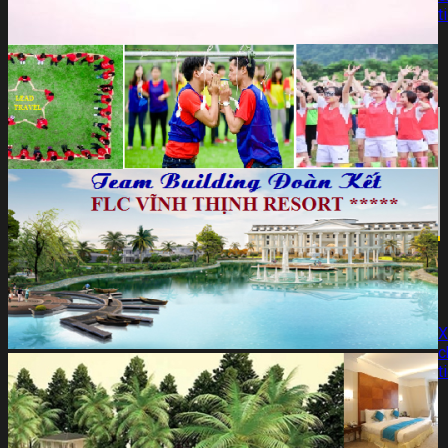
t
Tour du lịch An Lạc Resort Hòa Bình 2 ngày 1
đêm Khuyến Mại Đặc Biệt
Giá
Giá
1.290.000
₫
1.090.000
₫
gốc
hiện
là:
tại
1.290.000₫.
là:
1.090.000₫.
c
t