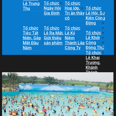
Tổ chức
Tổ chức
Lễ Trung
Ngày Hội
Họp lớp,
Tổ chức
Thu
Gia Đình
Tri ân thầy
Lễ Hội, Sự
cô
Kiện Cộng
Đồng
Tổ chức
Tổ chức
Tổ chức
Tổ chức
Tiệc Tất
Lễ Ra Mắt,
Lễ Kỷ
Lễ Khởi
Niên, Gặp
Giới thiệu
Niệm
Công
Mặt Đầu
sản phẩm
Thành Lập
Động Thổ
Năm
Công Ty
Tổ chức
Lễ Khai
Trương,
Khánh
Thành
Tổ chức
Tổ chức
Tổ chức
Tổ chức
Hội nghị
chạy
Biểu diễn
Hội Chợ
khách
Roadshow
nghệ
Triển Lãm
hàng, tri
thuật,
Trang chủ
/
Du
ân khách
Chương
lịch Cuối tuần
hàng
trình ca
Hiển thị 1–12
nhạc
của 13 kết quả