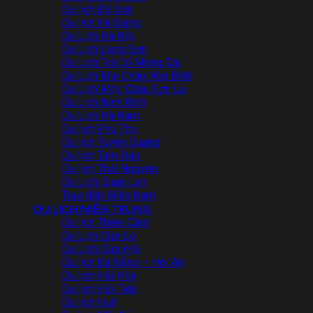
Du lịch Đồ Sơn
Du lịch Hà Giang
Du Lịch Hà Nội
Du Lịch Lạng Sơn
Du Lịch Trà Cổ Móng Cái
Du Lịch Mai Châu Hòa Bình
Du Lịch Mộc Châu Sơn La
Du Lịch Ninh Bình
Du Lịch Hà Nam
Du lịch Phú Thọ
Du lịch Tuyên Quang
Du lịch Tam Đảo
Du lịch Thái Nguyên
Du Lịch Quan Lạn
Tour đến Miền Nam
DU LỊCH MIỀN TRUNG
Du lịch Thiên Cầm
Du Lịch Cửa Lò
Du Lịch Cửa Hội
Du lịch Đà Nẵng – Hội An
Du lịch Hải Hòa
Du lịch Hải Tiến
Du lịch Huế