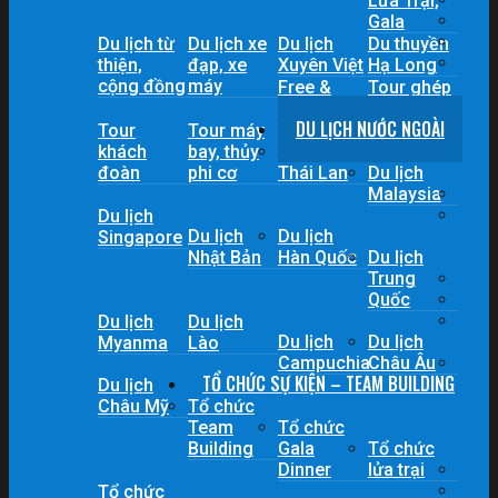
Lửa Trại,
Gala
Du lịch từ
Du lịch xe
Du lịch
Du thuyền
thiện,
đạp, xe
Xuyên Việt
Hạ Long
cộng đồng
máy
Free &
Tour ghép
Easy
hàng ngày
DU LỊCH NƯỚC NGOÀI
Tour
Tour máy
khách
bay, thủy
Du lịch
đoàn
phi cơ
Thái Lan
Du lịch
Malaysia
Du lịch
Du lịch
Du lịch
Singapore
Nhật Bản
Hàn Quốc
Du lịch
Trung
Quốc
Du lịch
Du lịch
Du lịch
Du lịch
Myanma
Lào
Campuchia
Châu Âu
TỔ CHỨC SỰ KIỆN – TEAM BUILDING
Du lịch
Châu Mỹ
Tổ chức
Team
Tổ chức
Building
Gala
Tổ chức
Dinner
lửa trại
Tổ chức