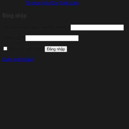
Tổ chức Hội Chợ Triển Lãm
Đăng nhập
Tên tài khoản hoặc địa chỉ email
*
Mật khẩu
*
Ghi nhớ mật khẩu
Đăng nhập
Quên mật khẩu?