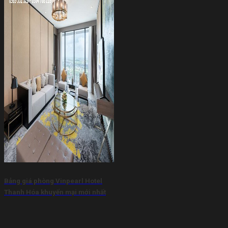
Bảng giá phòng Vinpearl Hotel
Thanh Hóa khuyến mại mới nhất