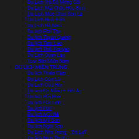
Du Lịch Trà Cổ Móng Cái
Du Lịch Mai Châu Hòa Bình
Du Lịch Mộc Châu Sơn La
Du Lịch Ninh Bình
Du Lịch Hà Nam
Du lịch Phú Thọ
Du lịch Tuyên Quang
Du lịch Tam Đảo
Du lịch Thái Nguyên
Du Lịch Quan Lạn
Tour đến Miền Nam
DU LỊCH MIỀN TRUNG
Du lịch Thiên Cầm
Du Lịch Cửa Lò
Du Lịch Cửa Hội
Du lịch Đà Nẵng – Hội An
Du lịch Hải Hòa
Du lịch Hải Tiến
Du lịch Huế
Du lịch Mũi Né
Du lịch Mỹ Sơn
Du lịch Nghi Sơn
Du Lịch Nha Trang – Đà Lạt
Du lịch Ninh Thuận