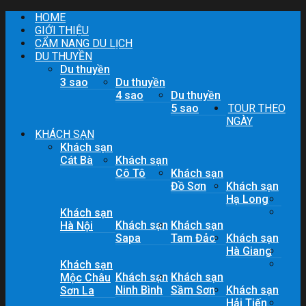
Skip
HOME
to
GIỚI THIỆU
content
CẨM NANG DU LỊCH
DU THUYỀN
Du thuyền
3 sao
Du thuyền
4 sao
Du thuyền
5 sao
TOUR THEO
NGÀY
KHÁCH SẠN
Khách sạn
Cát Bà
Khách sạn
Cô Tô
Khách sạn
Đồ Sơn
Khách sạn
Hạ Long
Khách sạn
Khách sạn
Khách sạn
Hà Nội
Sapa
Tam Đảo
Khách sạn
Hà Giang
Khách sạn
Khách sạn
Khách sạn
Mộc Châu
Ninh Bình
Sầm Sơn
Khách sạn
Sơn La
Hải Tiến