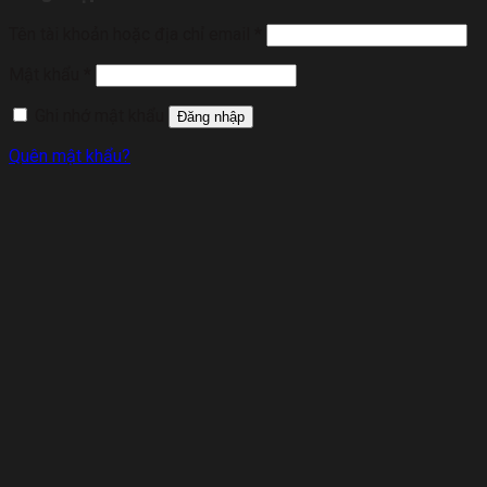
Tên tài khoản hoặc địa chỉ email
*
Mật khẩu
*
Ghi nhớ mật khẩu
Đăng nhập
Quên mật khẩu?