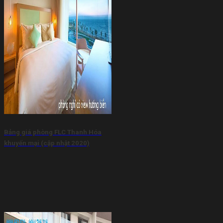
Bảng giá phòng FLC Thanh Hóa
khuyến mại (cập nhật 2020)