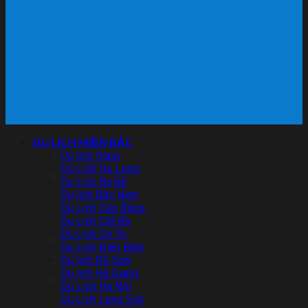
DU LỊCH MIỀN BẮC
Du lịch Sapa
Du Lịch Hạ Long
Du Lịch Ba Bể
Du lịch Bắc Ninh
Du Lịch Cao Bằng
Du Lịch Cát Bà
Du Lịch Cô Tô
Du Lịch Điện Biên
Du lịch Đồ Sơn
Du lịch Hà Giang
Du Lịch Hà Nội
Du Lịch Lạng Sơn