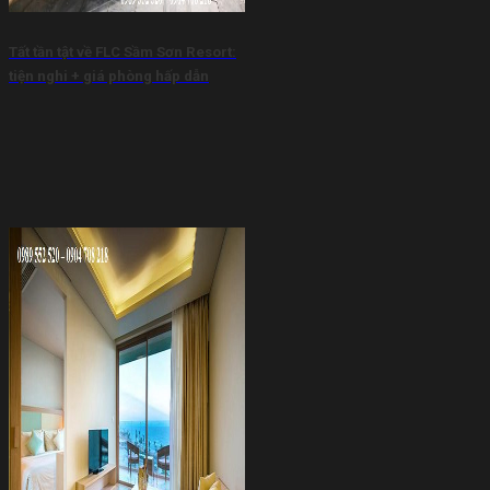
Tất tần tật về FLC Sầm Sơn Resort:
tiện nghi + giá phòng hấp dẫn