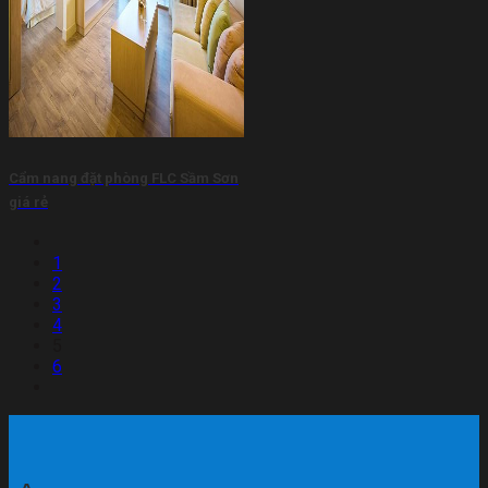
Cẩm nang đặt phòng FLC Sầm Sơn
giá rẻ
1
2
3
4
5
6