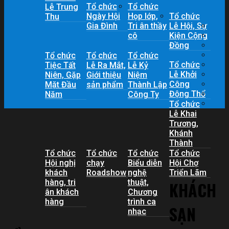
Tổ chức
Tổ chức
Lễ Trung
Ngày Hội
Họp lớp,
Tổ chức
Thu
Gia Đình
Tri ân thầy
Lễ Hội, Sự
cô
Kiện Cộng
Đồng
Tổ chức
Tổ chức
Tổ chức
Tổ chức
Tiệc Tất
Lễ Ra Mắt,
Lễ Kỷ
Lễ Khởi
Niên, Gặp
Giới thiệu
Niệm
Công
Mặt Đầu
sản phẩm
Thành Lập
Động Thổ
Năm
Công Ty
Tổ chức
Lễ Khai
Trương,
Khánh
Thành
Tổ chức
Tổ chức
Tổ chức
Tổ chức
Hội nghị
chạy
Biểu diễn
Hội Chợ
khách
Roadshow
nghệ
Triển Lãm
hàng, tri
thuật,
KHÁCH
ân khách
Chương
hàng
trình ca
SẠN
nhạc