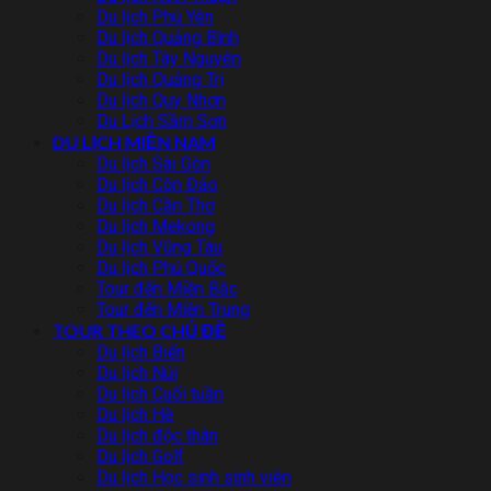
Du lịch Phú Yên
Du lịch Quảng Bình
Du lịch Tây Nguyên
Du lịch Quảng Trị
Du lịch Quy Nhơn
Du Lịch Sầm Sơn
DU LỊCH MIỀN NAM
Du lịch Sài Gòn
Du lịch Côn Đảo
Du lịch Cần Thơ
Du lịch Mekong
Du lịch Vũng Tàu
Du lịch Phú Quốc
Tour đến Miền Bắc
Tour đến Miền Trung
TOUR THEO CHỦ ĐỀ
Du lịch Biển
Du lịch Núi
Du lịch Cuối tuần
Du lịch Hè
Du lịch độc thân
Du lịch Golf
Du lịch Học sinh sinh viên