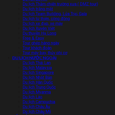
Du lịch Thăm chiến trường xưa ( DMZ tour)
Du lịch trăng mật
Du lịch Team Building, Lửa Trại, Gala
Du lịch từ thiện, cộng đồng
Du lịch xe đạp, xe máy
Du lịch Xuyên Việt
Du thuyền Hạ Long
Free & Easy
Tour ghép hàng ngày
Tour khách đoàn
Tour máy bay, thủy phi cơ
DU LỊCH NƯỚC NGOÀI
Du lịch Thái Lan
Du lịch Malaysia
Du lịch Singapore
Du lịch Nhật Bản
Du lịch Hàn Quốc
Du lịch Trung Quốc
Du lịch Myanma
Du lịch Lào
Du lịch Campuchia
Du lịch Châu Âu
Du lịch Châu Mỹ