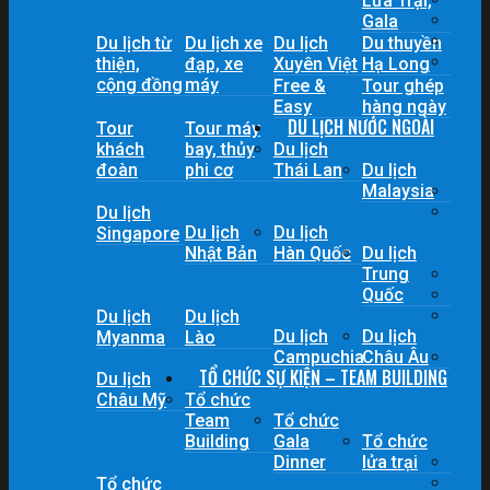
Lửa Trại,
Gala
Du lịch từ
Du lịch xe
Du lịch
Du thuyền
thiện,
đạp, xe
Xuyên Việt
Hạ Long
cộng đồng
máy
Free &
Tour ghép
Easy
hàng ngày
DU LỊCH NƯỚC NGOÀI
Tour
Tour máy
khách
bay, thủy
Du lịch
đoàn
phi cơ
Thái Lan
Du lịch
Malaysia
Du lịch
Du lịch
Du lịch
Singapore
Nhật Bản
Hàn Quốc
Du lịch
Trung
Quốc
Du lịch
Du lịch
Du lịch
Du lịch
Myanma
Lào
Campuchia
Châu Âu
TỔ CHỨC SỰ KIỆN – TEAM BUILDING
Du lịch
Châu Mỹ
Tổ chức
Team
Tổ chức
Building
Gala
Tổ chức
Dinner
lửa trại
Tổ chức