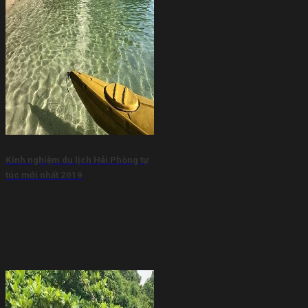
Kinh nghiệm du lịch Hải Phòng tự
túc mới nhất 2019