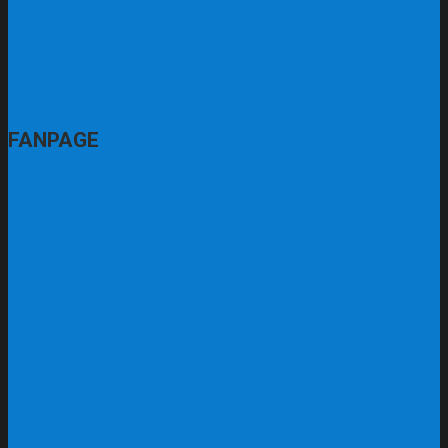
FANPAGE