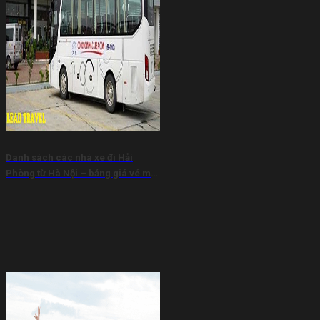
Danh sách các nhà xe đi Hải
Phòng từ Hà Nội – bảng giá vé mới
nhất