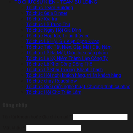
TỔ CHỨC SỰ KIỆN – TEAM BUILDING
Tổ chức Team Building
Tổ chức Gala Dinner
Tổ chức lửa trại
Tổ chức Lễ Trung Thu
Tổ chức Ngày Hội Gia Đình
Tổ chức Họp lớp, Tri ân thầy cô
Tổ chức Lễ Hội, Sự Kiện Cộng Đồng
Tổ chức Tiệc Tất Niên, Gặp Mặt Đầu Năm
Tổ chức Lễ Ra Mắt, Giới thiệu sản phẩm
Tổ chức Lễ Kỷ Niệm Thành Lập Công Ty
Tổ chức Lễ Khởi Công Động Thổ
Tổ chức Lễ Khai Trương, Khánh Thành
Tổ chức Hội nghị khách hàng, tri ân khách hàng
Tổ chức chạy Roadshow
Tổ chức Biểu diễn nghệ thuật, Chương trình ca nhạc
Tổ chức Hội Chợ Triển Lãm
Đăng nhập
Tên tài khoản hoặc địa chỉ email
*
Mật khẩu
*