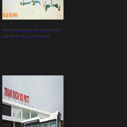
Những bãi biển ở Hải Phòng tuyệt
đẹp dành riêng cho hè này