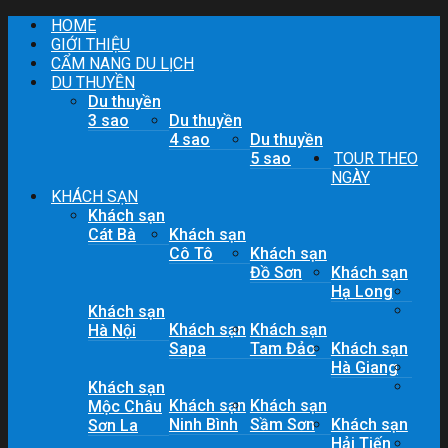
Skip
HOME
to
GIỚI THIỆU
content
CẨM NANG DU LỊCH
DU THUYỀN
Du thuyền
3 sao
Du thuyền
4 sao
Du thuyền
5 sao
TOUR THEO
NGÀY
KHÁCH SẠN
Khách sạn
Cát Bà
Khách sạn
Cô Tô
Khách sạn
Đồ Sơn
Khách sạn
Hạ Long
Khách sạn
Khách sạn
Khách sạn
Hà Nội
Sapa
Tam Đảo
Khách sạn
Hà Giang
Khách sạn
Khách sạn
Khách sạn
Mộc Châu
Ninh Bình
Sầm Sơn
Khách sạn
Sơn La
Hải Tiến