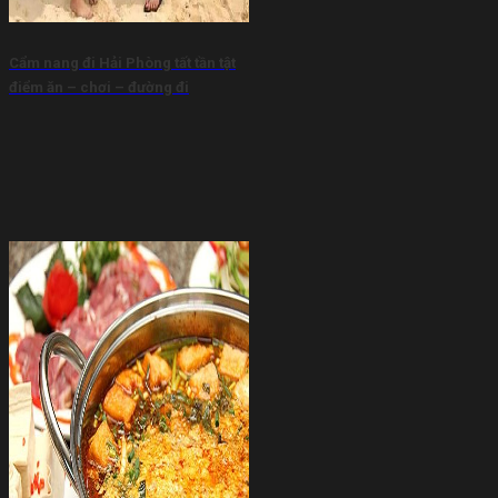
Cẩm nang đi Hải Phòng tất tần tật
điểm ăn – chơi – đường đi