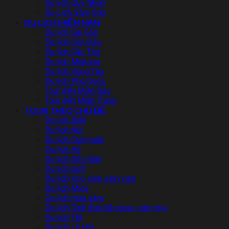
Du lịch Quy Nhơn
Du Lịch Sầm Sơn
DU LỊCH MIỀN NAM
Du lịch Sài Gòn
Du lịch Côn Đảo
Du lịch Cần Thơ
Du lịch Mekong
Du lịch Vũng Tàu
Du lịch Phú Quốc
Tour đến Miền Bắc
Tour đến Miền Trung
TOUR THEO CHỦ ĐỀ
Du lịch Biển
Du lịch Núi
Du lịch Cuối tuần
Du lịch Hè
Du lịch độc thân
Du lịch Golf
Du lịch Học sinh sinh viên
Du lịch Mice
Du lịch mua sắm
Du lịch Sinh thái,Dã ngoại, cắm trại
Du lịch Tết
Du lịch Lễ Hội