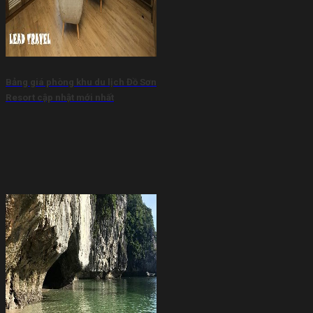
Bảng giá phòng khu du lịch Đồ Sơn
Resort cập nhật mới nhất