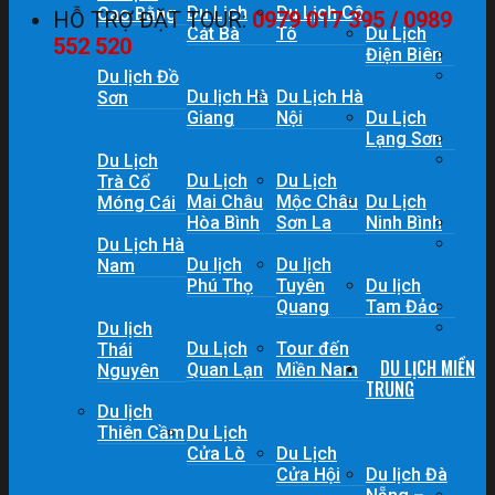
Du Lịch
Du Lịch Cô
Cao Bằng
HỖ TRỢ ĐẶT TOUR:
0979 017 395 / 0989
Cát Bà
Tô
Du Lịch
552 520
Điện Biên
Du lịch Đồ
Du lịch Hà
Du Lịch Hà
Sơn
Giang
Nội
Du Lịch
Lạng Sơn
Du Lịch
Du Lịch
Du Lịch
Trà Cổ
Mai Châu
Mộc Châu
Du Lịch
Móng Cái
Hòa Bình
Sơn La
Ninh Bình
Du Lịch Hà
Du lịch
Du lịch
Nam
Phú Thọ
Tuyên
Du lịch
Quang
Tam Đảo
Du lịch
Du Lịch
Tour đến
Thái
DU LỊCH MIỀN
Quan Lạn
Miền Nam
Nguyên
TRUNG
Du lịch
Thiên Cầm
Du Lịch
Cửa Lò
Du Lịch
Cửa Hội
Du lịch Đà