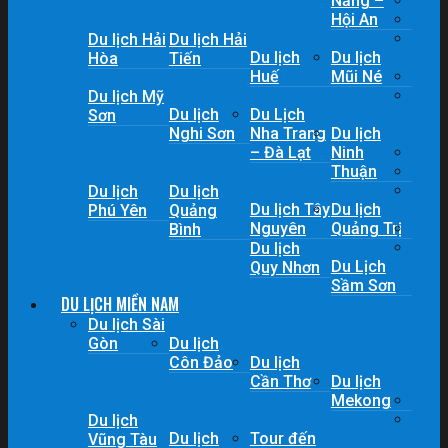
Nẵng –
Hội An
Du lịch Hải
Du lịch Hải
Du lịch
Du lịch
Hòa
Tiến
Huế
Mũi Né
Du lịch Mỹ
Du lịch
Du Lịch
Sơn
Nghi Sơn
Nha Trang
Du lịch
– Đà Lạt
Ninh
Thuận
Du lịch
Du lịch
Du lịch Tây
Du lịch
Phú Yên
Quảng
Nguyên
Quảng Trị
Bình
Du lịch
Du Lịch
Quy Nhơn
Sầm Sơn
DU LỊCH MIỀN NAM
Du lịch Sài
Gòn
Du lịch
Côn Đảo
Du lịch
Cần Thơ
Du lịch
Mekong
Du lịch
Du lịch
Tour đến
Vũng Tàu