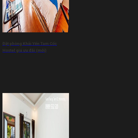
Đặt phòng Khải Yến Tam Cốc
Hostel giá ưu đãi (mới)