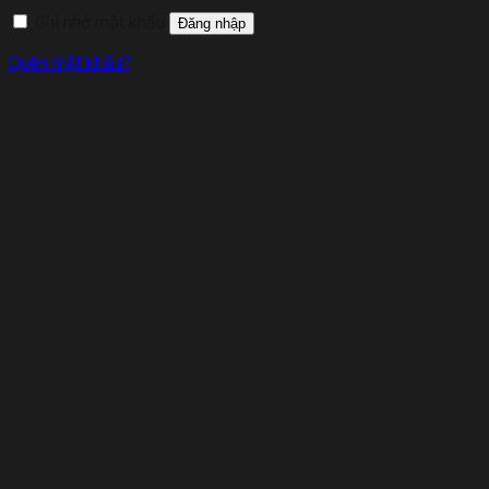
Ghi nhớ mật khẩu
Đăng nhập
Quên mật khẩu?