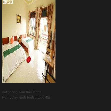
Đặt phòng Tam Cốc Moon
Homestay Ninh Bình giá ưu đãi