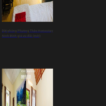
Đặt phòng Phương Thảo Homestay
Ninh Bình giá ưu đãi (mới)