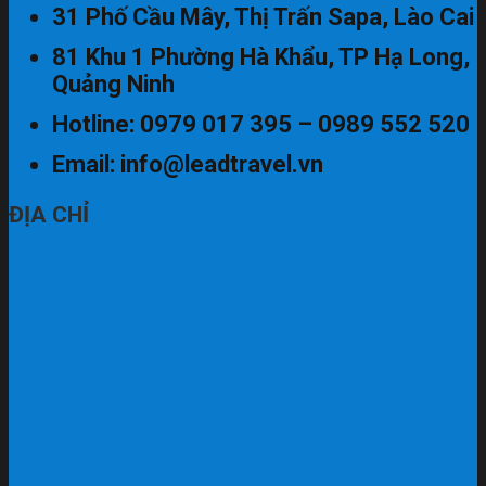
31 Phố Cầu Mây, Thị Trấn Sapa, Lào Cai
81 Khu 1 Phường Hà Khẩu, TP Hạ Long,
Quảng Ninh
Hotline: 0979 017 395 – 0989 552 520
Email: info@leadtravel.vn
ĐỊA CHỈ