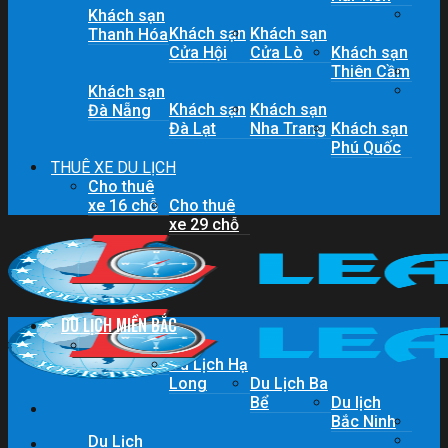
Khách sạn
Khách sạn
Khách sạn
Thanh Hóa
Cửa Hội
Cửa Lò
Khách sạn
Thiên Cầm
Khách sạn
Khách sạn
Khách sạn
Đà Nẵng
Đà Lạt
Nha Trang
Khách sạn
Phú Quốc
THUÊ XE DU LỊCH
Cho thuê
xe 16 chỗ
Cho thuê
xe 29 chỗ
DU LỊCH MIỀN BẮC
Du lịch
Sapa
Du Lịch Hạ
Long
Du Lịch Ba
Bể
Du lịch
Bắc Ninh
Du Lịch