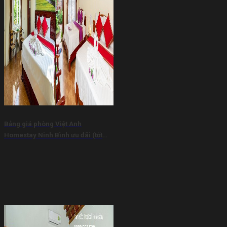
Bảng giá phòng Việt Anh
Homestay Ninh Bình ưu đãi (tốt
nhất)