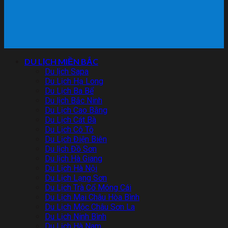
DU LỊCH MIỀN BẮC
Du lịch Sapa
Du Lịch Hạ Long
Du Lịch Ba Bể
Du lịch Bắc Ninh
Du Lịch Cao Bằng
Du Lịch Cát Bà
Du Lịch Cô Tô
Du Lịch Điện Biên
Du lịch Đồ Sơn
Du lịch Hà Giang
Du Lịch Hà Nội
Du Lịch Lạng Sơn
Du Lịch Trà Cổ Móng Cái
Du Lịch Mai Châu Hòa Bình
Du Lịch Mộc Châu Sơn La
Du Lịch Ninh Bình
Du Lịch Hà Nam