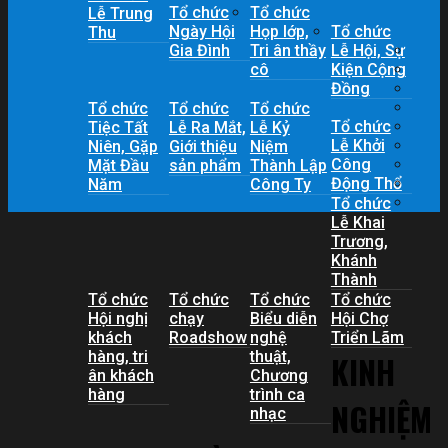
Tổ chức
Tổ chức
Lễ Trung
Ngày Hội
Họp lớp,
Tổ chức
Thu
Gia Đình
Tri ân thầy
Lễ Hội, Sự
cô
Kiện Cộng
Đồng
Tổ chức
Tổ chức
Tổ chức
Tổ chức
Tiệc Tất
Lễ Ra Mắt,
Lễ Kỷ
Lễ Khởi
Niên, Gặp
Giới thiệu
Niệm
Công
Mặt Đầu
sản phẩm
Thành Lập
Động Thổ
Năm
Công Ty
Tổ chức
Lễ Khai
Trương,
Khánh
Thành
Tổ chức
Tổ chức
Tổ chức
Tổ chức
Hội nghị
chạy
Biểu diễn
Hội Chợ
khách
Roadshow
nghệ
Triển Lãm
hàng, tri
thuật,
KINH
ân khách
Chương
hàng
trình ca
NGHIỆM
nhạc