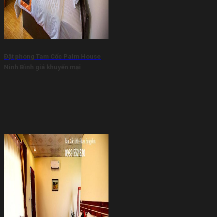
Đặt phòng Tam Cốc Palm House
Ninh Bình giá khuyến mại