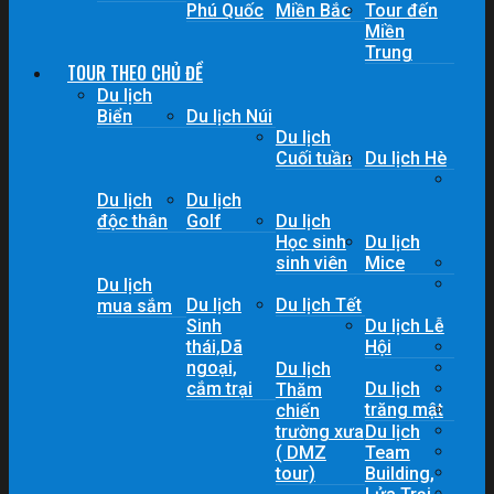
Phú Quốc
Miền Bắc
Tour đến
Miền
Trung
TOUR THEO CHỦ ĐỀ
Du lịch
Biển
Du lịch Núi
Du lịch
Cuối tuần
Du lịch Hè
Du lịch
Du lịch
độc thân
Golf
Du lịch
Học sinh
Du lịch
sinh viên
Mice
Du lịch
Du lịch
Du lịch Tết
mua sắm
Sinh
Du lịch Lễ
thái,Dã
Hội
ngoại,
Du lịch
cắm trại
Du lịch
Thăm
trăng mật
chiến
trường xưa
Du lịch
( DMZ
Team
tour)
Building,