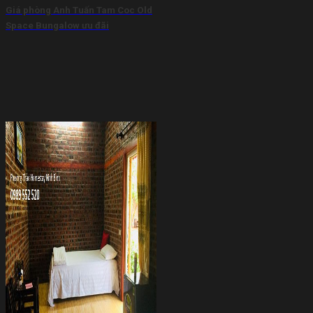
Giá phòng Anh Tuấn Tam Coc Old
Space Bungalow ưu đãi