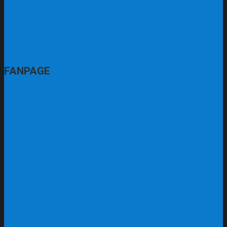
FANPAGE