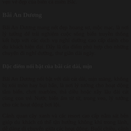
vẹn vẻ đẹp của biển cả miền Bắc.
Bãi An Dương
Bãi An Dương mang nét đẹp hoang sơ, mộc mạc, là nơi
lý tưởng để trải nghiệm cuộc sống biển truyền thống
kết hợp với các dịch vụ nghỉ dưỡng cao cấp dành cho
du khách hiện đại. Đây là địa điểm phù hợp cho những
chuyến đi nghỉ dưỡng, thư giãn dài ngày.
Đặc điểm nổi bật của bãi cát dài, mịn
Bãi An Dương nổi bật với dải cát dài, mịn màng, không
bị xói mòn hay bụi bẩn, là nơi lý tưởng cho hoạt động
tắm biển, chơi marbles, thả diều hoặc xây lâu đài cát
cùng con trẻ. Nước biển ấm từ từ, trong veo, lý tưởng
cho các hoạt động bơi lội.
Cảnh quan cây xanh và các resort cao cấp nằm sát bên
giúp du khách có thể tận hưởng không khí trong lành,
dễ dàng di chuyển giữa các hoạt động. Buổi chiều, cảnh