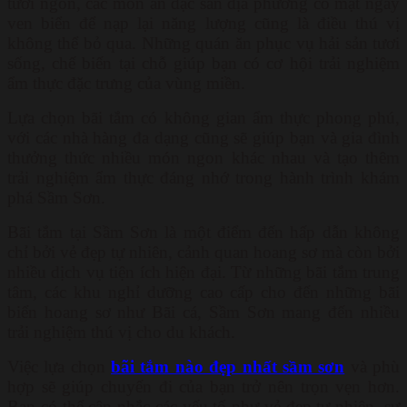
tươi ngon, các món ăn đặc sản địa phương có mặt ngay
ven biển để nạp lại năng lượng cũng là điều thú vị
không thể bỏ qua. Những quán ăn phục vụ hải sản tươi
sống, chế biến tại chỗ giúp bạn có cơ hội trải nghiệm
ẩm thực đặc trưng của vùng miền.
Lựa chọn bãi tắm có không gian ẩm thực phong phú,
với các nhà hàng đa dạng cũng sẽ giúp bạn và gia đình
thưởng thức nhiều món ngon khác nhau và tạo thêm
trải nghiệm ẩm thực đáng nhớ trong hành trình khám
phá Sầm Sơn.
Bãi tắm tại Sầm Sơn là một điểm đến hấp dẫn không
chỉ bởi vẻ đẹp tự nhiên, cảnh quan hoang sơ mà còn bởi
nhiều dịch vụ tiện ích hiện đại. Từ những bãi tắm trung
tâm, các khu nghỉ dưỡng cao cấp cho đến những bãi
biển hoang sơ như Bãi cá, Sầm Sơn mang đến nhiều
trải nghiệm thú vị cho du khách.
Việc lựa chọn
bãi tắm nào đẹp nhất sầm sơn
và phù
hợp sẽ giúp chuyến đi của bạn trở nên trọn vẹn hơn.
Bạn có thể cân nhắc các yếu tố như vẻ đẹp tự nhiên, sự