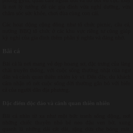
phòng gym, quán cafe ngoài trời và hồ bơi vô cực. Đây
là nơi lý tưởng để các gia đình vừa nghỉ dưỡng, vừa
chăm sóc sức khỏe, chơi đùa cùng con cái.
Các hoạt động cộng đồng như tổ chức picnic, câu cá,
nướng BBQ tổ chức ở các khu vực riêng tư cũng giúp
kỳ nghỉ của gia đình thêm phần ý nghĩa và đáng nhớ.
Bãi cá
Bãi cá là nơi mang vẻ đẹp hoang sơ, đặc trưng của làng
chài truyền thống, với cuộc sống thường nhật của ngư
dân và cảnh quan thiên nhiên kỳ vĩ. Đến đây, du khách
cảm nhận rõ nét cuộc sống đời thường gắn bó với biển
cả của người dân địa phương.
Đặc điểm độc đáo và cảnh quan thiên nhiên
Bãi cá nhìn từ xa như một bức tranh sống động, nơi
những chiếc thuyền nhỏ bé neo đậu ven bờ, xung
quanh là những dải cát dài, rặng dừa che bóng mát.