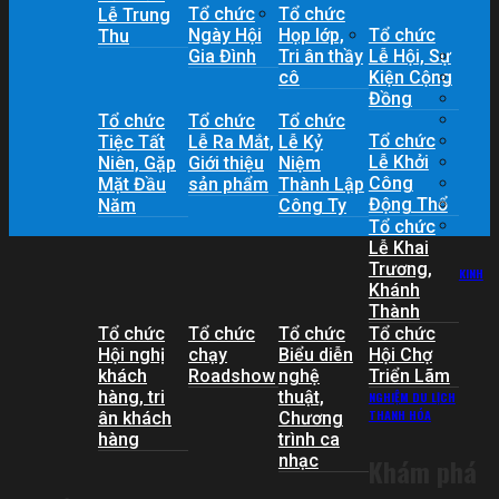
Tổ chức
Tổ chức
Lễ Trung
Ngày Hội
Họp lớp,
Tổ chức
Thu
Gia Đình
Tri ân thầy
Lễ Hội, Sự
cô
Kiện Cộng
Đồng
Tổ chức
Tổ chức
Tổ chức
Tổ chức
Tiệc Tất
Lễ Ra Mắt,
Lễ Kỷ
Lễ Khởi
Niên, Gặp
Giới thiệu
Niệm
Công
Mặt Đầu
sản phẩm
Thành Lập
Động Thổ
Năm
Công Ty
Tổ chức
Lễ Khai
Trương,
KINH
Khánh
Thành
Tổ chức
Tổ chức
Tổ chức
Tổ chức
Hội nghị
chạy
Biểu diễn
Hội Chợ
khách
Roadshow
nghệ
Triển Lãm
hàng, tri
thuật,
NGHIỆM DU LỊCH
THANH HÓA
ân khách
Chương
hàng
trình ca
nhạc
Khám phá