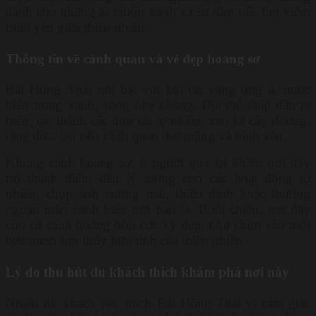
dành cho những ai muốn tránh xa sự sầm uất, tìm kiếm
bình yên giữa thiên nhiên.
Thông tin về cảnh quan và vẻ đẹp hoang sơ
Bãi Hồng Thái nổi bật với bãi cát vàng óng ả, nước
biển trong xanh, sóng nhẹ nhàng. Địa thế thấp dần ra
biển, tạo thành các đụn cát tự nhiên, xen kẽ cây dương,
rặng dừa, tạo nên cảnh quan thơ mộng và bình yên.
Khung cảnh hoang sơ, ít người qua lại khiến nơi đây
trở thành điểm đến lý tưởng cho các hoạt động tự
nhiên, chụp ảnh cưỡng mái, thiền định hoặc thưởng
ngoạn toàn cảnh biển trời bao la. Buổi chiều, nơi đây
còn có cảnh hoàng hôn cực kỳ đẹp, như chìm vào một
bức tranh sơn thủy hữu tình của thiên nhiên.
Lý do thu hút du khách thích khám phá nơi này
Nhiều du khách yêu thích Bãi Hồng Thái vì cảm giác