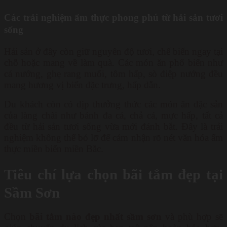
Các trải nghiệm ẩm thực phong phú từ hải sản tươi
sống
Hải sản ở đây còn giữ nguyên độ tươi, chế biến ngay tại
chỗ hoặc mang về làm quà. Các món ăn phổ biến như
cá nướng, ghẹ rang muối, tôm hấp, sò điệp nướng đều
mang hương vị biển đặc trưng, hấp dẫn.
Du khách còn có dịp thưởng thức các món ăn đặc sản
của làng chài như bánh đa cá, chả cá, mực hấp, tất cả
đều từ hải sản tươi sống vừa mới đánh bắt. Đây là trải
nghiệm không thể bỏ lỡ để cảm nhận rõ nét văn hóa ẩm
thực miền biển miền Bắc.
Tiêu chí lựa chọn bãi tắm đẹp tại
Sầm Sơn
Chọn
bãi tắm nào đẹp nhất sầm sơn
và phù hợp sẽ