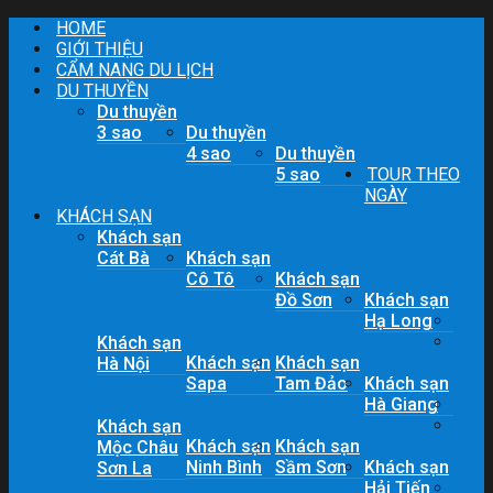
Skip
HOME
to
GIỚI THIỆU
content
CẨM NANG DU LỊCH
DU THUYỀN
Du thuyền
3 sao
Du thuyền
4 sao
Du thuyền
5 sao
TOUR THEO
NGÀY
KHÁCH SẠN
Khách sạn
Cát Bà
Khách sạn
Cô Tô
Khách sạn
Đồ Sơn
Khách sạn
Hạ Long
Khách sạn
Khách sạn
Khách sạn
Hà Nội
Sapa
Tam Đảo
Khách sạn
Hà Giang
Khách sạn
Khách sạn
Khách sạn
Mộc Châu
Ninh Bình
Sầm Sơn
Khách sạn
Sơn La
Hải Tiến