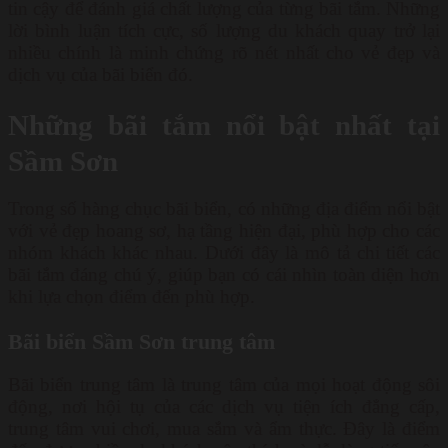
tin cậy để đánh giá chất lượng của từng bãi tắm. Những
lời bình luận tích cực, số lượng du khách quay trở lại
nhiều chính là minh chứng rõ nét nhất cho vẻ đẹp và
dịch vụ của bãi biển đó.
Những bãi tắm nổi bật nhất tại
Sầm Sơn
Trong số hàng chục bãi biển, có những địa điểm nổi bật
với vẻ đẹp hoang sơ, hạ tầng hiện đại, phù hợp cho các
nhóm khách khác nhau. Dưới đây là mô tả chi tiết các
bãi tắm đáng chú ý, giúp bạn có cái nhìn toàn diện hơn
khi lựa chọn điểm đến phù hợp.
Bãi biển Sầm Sơn trung tâm
Bãi biển trung tâm là trung tâm của mọi hoạt động sôi
động, nơi hội tụ của các dịch vụ tiện ích đẳng cấp,
trung tâm vui chơi, mua sắm và ẩm thực. Đây là điểm