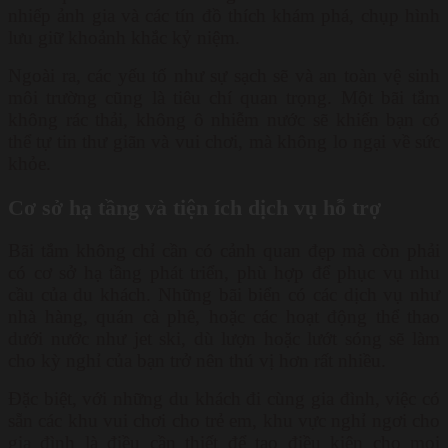
nhiếp ảnh gia và các tín đồ thích khám phá, chụp hình
lưu giữ khoảnh khắc kỷ niệm.
Ngoài ra, các yếu tố như sự sạch sẽ và an toàn vệ sinh
môi trường cũng là tiêu chí quan trọng. Một bãi tắm
không rác thải, không ô nhiễm nước sẽ khiến bạn có
thể tự tin thư giãn và vui chơi, mà không lo ngại về sức
khỏe.
Cơ sở hạ tầng và tiện ích dịch vụ hỗ trợ
Bãi tắm không chỉ cần có cảnh quan đẹp mà còn phải
có cơ sở hạ tầng phát triển, phù hợp để phục vụ nhu
cầu của du khách. Những bãi biển có các dịch vụ như
nhà hàng, quán cà phê, hoặc các hoạt động thể thao
dưới nước như jet ski, dù lượn hoặc lướt sóng sẽ làm
cho kỳ nghỉ của bạn trở nên thú vị hơn rất nhiều.
Đặc biệt, với những du khách đi cùng gia đình, việc có
sẵn các khu vui chơi cho trẻ em, khu vực nghỉ ngơi cho
gia đình là điều cần thiết để tạo điều kiện cho mọi