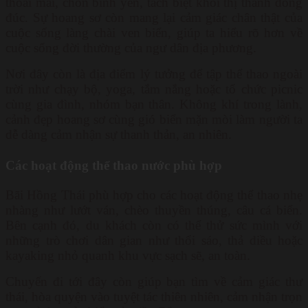
thoải mái, chốn bình yên, tách biệt khỏi thị thành đông
đúc. Sự hoang sơ còn mang lại cảm giác chân thật của
cuộc sống làng chài ven biển, giúp ta hiểu rõ hơn về
cuộc sống đời thường của ngư dân địa phương.
Nơi đây còn là địa điểm lý tưởng để tập thể thao ngoài
trời như chạy bộ, yoga, tắm nắng hoặc tổ chức picnic
cùng gia đình, nhóm bạn thân. Không khí trong lành,
cảnh đẹp hoang sơ cùng gió biển mặn mòi làm người ta
dễ dàng cảm nhận sự thanh thản, an nhiên.
Các hoạt động thể thao nước phù hợp
Bãi Hồng Thái phù hợp cho các hoạt động thể thao nhẹ
nhàng như lướt ván, chèo thuyền thúng, câu cá biển.
Bên cạnh đó, du khách còn có thể thử sức mình với
những trò chơi dân gian như thổi sáo, thả diều hoặc
kayaking nhỏ quanh khu vực sạch sẽ, an toàn.
Chuyến đi tới đây còn giúp bạn tìm về cảm giác thư
thái, hòa quyện vào tuyệt tác thiên nhiên, cảm nhận trọn