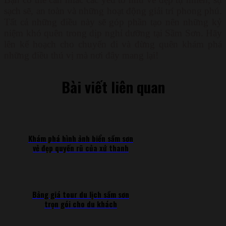
sạch sẽ, an toàn và những hoạt động giải trí phong phú.
Tất cả những điều này sẽ góp phần tạo nên những kỷ
niệm khó quên trong dịp nghỉ dưỡng tại Sầm Sơn. Hãy
lên kế hoạch cho chuyến đi và đừng quên khám phá
những điều thú vị mà nơi đây mang lại!
Bài viết liên quan
Khám phá hình ảnh biển sầm sơn
vẻ đẹp quyến rũ của xứ thanh
Bảng giá tour du lịch sầm sơn
trọn gói cho du khách