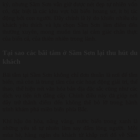
kỷ, nhưng Sầm Sơn vẫn giữ được nét đẹp tự nhiên vốn
có, đặc biệt là các khu vực bãi biển hoang sơ, ít bị tác
động bởi con người. Đây chính là lý do khiến nhiều du
khách yêu thích và lựa chọn Sầm Sơn làm điểm đến
thường xuyên, mong muốn tìm lại cảm giác chân thực
của biển cả, của thiên nhiên trong lành.
Tại sao các bãi tắm ở Sầm Sơn lại thu hút du
khách
Bãi tắm tại Sầm Sơn không chỉ đơn thuần là nơi để tắm
biển, mà còn là trung tâm của các hoạt động giải trí, thể
thao, thể hiện nét văn hóa bản địa đặc sắc cũng như các
dịch vụ tiện ích đẳng cấp. Chính điều này đã giúp nơi
đây trở thành điểm đến không thể bỏ lỡ trong hành
trình khám phá miền biển phía Bắc.
Khí hậu ôn hòa, nắng vàng, nước biển trong xanh là
những yếu tố tự nhiên làm say đắm lòng người. Mỗi
mùa hè, hàng ngàn du khách từ khắp nơi đổ về Sầm