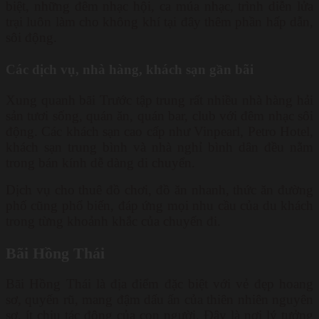
biệt, những đêm nhạc hội, ca múa nhạc, trình diễn lửa
trại luôn làm cho không khí tại đây thêm phần hấp dẫn,
sôi động.
Các dịch vụ, nhà hàng, khách sạn gần bãi
Xung quanh bãi Trước tập trung rất nhiều nhà hàng hải
sản tươi sống, quán ăn, quán bar, club với đêm nhạc sôi
động. Các khách sạn cao cấp như Vinpearl, Petro Hotel,
khách sạn trung bình và nhà nghỉ bình dân đều nằm
trong bán kính dễ dàng di chuyển.
Dịch vụ cho thuê đồ chơi, đồ ăn nhanh, thức ăn đường
phố cũng phổ biến, đáp ứng mọi nhu cầu của du khách
trong từng khoảnh khắc của chuyến đi.
Bãi Hồng Thái
Bãi Hồng Thái là địa điểm đặc biệt với vẻ đẹp hoang
sơ, quyến rũ, mang đậm dấu ấn của thiên nhiên nguyên
sơ, ít chịu tác động của con người. Đây là nơi lý tưởng