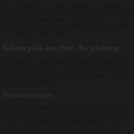
Khi mặt trời lặn, bầu trời sẽ chuyển sang những gam
màu rực rỡ, tạo nên một khung cảnh tuyệt đẹp. Ngồi
bên bờ biển, thưởng thức ly nước mát lạnh và ngắm
nhìn hoàng hôn sẽ là trải nghiệm khó quên trong hành
trình khám phá Phan Thiết.
Khám phá ẩm thực địa phương
Ẩm thực Phan Thiết được biết đến với nhiều món ăn
độc đáo, đặc trưng của vùng biển. Đây là cơ hội để du
khách thưởng thức những hải sản tươi ngon và những
món ăn đặc sản hấp dẫn.
Hải sản tươi ngon
Phan Thiết nổi tiếng với nguồn hải sản phong phú và
tươi ngon. Bạn có thể tìm thấy các loại hải sản như tôm,
cá, mực và sò điệp tại các nhà hàng ngay trên bờ biển.
Các món ăn chế biến từ hải sản thường rất đa dạng, từ