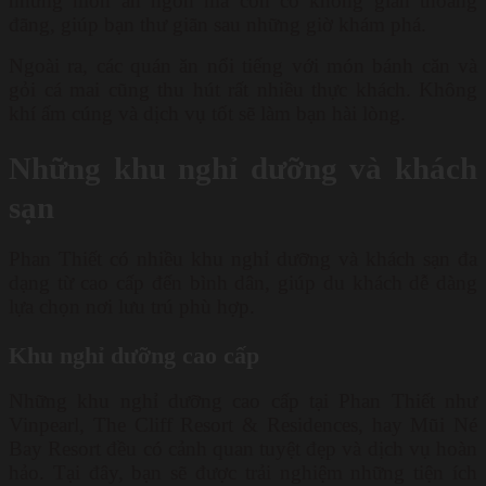
những món ăn ngon mà còn có không gian thoáng
đãng, giúp bạn thư giãn sau những giờ khám phá.
Ngoài ra, các quán ăn nổi tiếng với món bánh căn và
gỏi cá mai cũng thu hút rất nhiều thực khách. Không
khí ấm cúng và dịch vụ tốt sẽ làm bạn hài lòng.
Những khu nghỉ dưỡng và khách
sạn
Phan Thiết có nhiều khu nghỉ dưỡng và khách sạn đa
dạng từ cao cấp đến bình dân, giúp du khách dễ dàng
lựa chọn nơi lưu trú phù hợp.
Khu nghỉ dưỡng cao cấp
Những khu nghỉ dưỡng cao cấp tại Phan Thiết như
Vinpearl, The Cliff Resort & Residences, hay Mũi Né
Bay Resort đều có cảnh quan tuyệt đẹp và dịch vụ hoàn
hảo. Tại đây, bạn sẽ được trải nghiệm những tiện ích