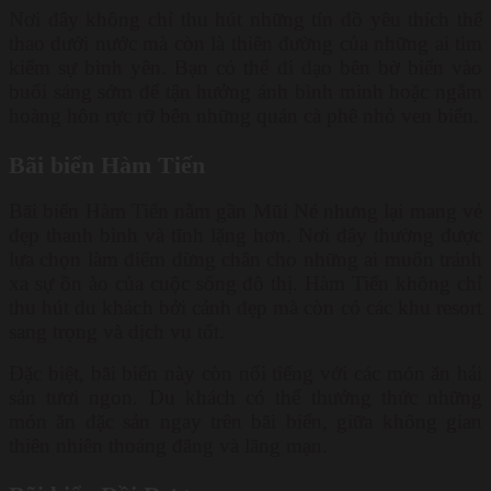
Nơi đây không chỉ thu hút những tín đồ yêu thích thể
thao dưới nước mà còn là thiên đường của những ai tìm
kiếm sự bình yên. Bạn có thể đi dạo bên bờ biển vào
buổi sáng sớm để tận hưởng ánh bình minh hoặc ngắm
hoàng hôn rực rỡ bên những quán cà phê nhỏ ven biển.
Bãi biển Hàm Tiến
Bãi biển Hàm Tiến nằm gần Mũi Né nhưng lại mang vẻ
đẹp thanh bình và tĩnh lặng hơn. Nơi đây thường được
lựa chọn làm điểm dừng chân cho những ai muốn tránh
xa sự ồn ào của cuộc sống đô thị. Hàm Tiến không chỉ
thu hút du khách bởi cảnh đẹp mà còn có các khu resort
sang trọng và dịch vụ tốt.
Đặc biệt, bãi biển này còn nổi tiếng với các món ăn hải
sản tươi ngon. Du khách có thể thưởng thức những
món ăn đặc sản ngay trên bãi biển, giữa không gian
thiên nhiên thoáng đãng và lãng mạn.