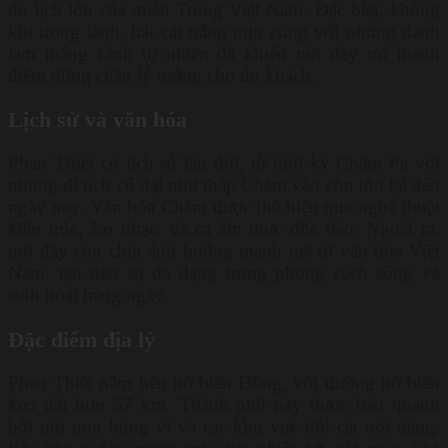
du lịch lớn của miền Trung Việt Nam. Đặc biệt, không
khí trong lành, bãi cát trắng mịn cùng với những danh
lam thắng cảnh tự nhiên đã khiến nơi đây trở thành
điểm dừng chân lý tưởng cho du khách.
Lịch sử và văn hóa
Phan Thiết có lịch sử lâu đời, từ thời kỳ Chăm Pa với
những di tích cổ đại như tháp Chàm vẫn còn tồn tại đến
ngày nay. Văn hóa Chăm được thể hiện qua nghệ thuật
kiến trúc, âm nhạc, và cả ẩm thực độc đáo. Ngoài ra,
nơi đây còn chịu ảnh hưởng mạnh mẽ từ văn hóa Việt
Nam, tạo nên sự đa dạng trong phong cách sống và
sinh hoạt hàng ngày.
Đặc điểm địa lý
Phan Thiết nằm bên bờ biển Đông, với đường bờ biển
kéo dài hơn 57 km. Thành phố này được bao quanh
bởi núi non hùng vĩ và các khu vực đồi cát nổi tiếng.