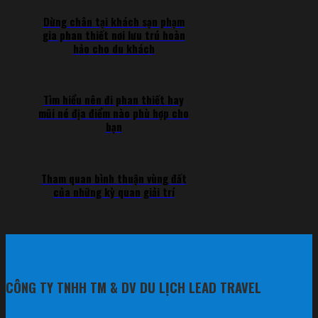
Dừng chân tại khách sạn phạm
gia phan thiết nơi lưu trú hoàn
hảo cho du khách
Tìm hiểu nên đi phan thiết hay
mũi né địa điểm nào phù hợp cho
bạn
Tham quan bình thuận vùng đất
của những kỳ quan giải trí
CÔNG TY TNHH TM & DV DU LỊCH LEAD TRAVEL