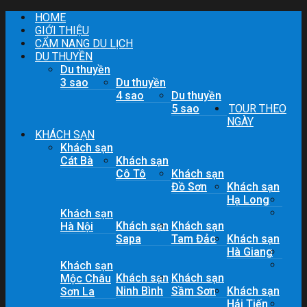
Skip
HOME
to
GIỚI THIỆU
content
CẨM NANG DU LỊCH
DU THUYỀN
Du thuyền
3 sao
Du thuyền
4 sao
Du thuyền
5 sao
TOUR THEO
NGÀY
KHÁCH SẠN
Khách sạn
Cát Bà
Khách sạn
Cô Tô
Khách sạn
Đồ Sơn
Khách sạn
Hạ Long
Khách sạn
Khách sạn
Khách sạn
Hà Nội
Sapa
Tam Đảo
Khách sạn
Hà Giang
Khách sạn
Khách sạn
Khách sạn
Mộc Châu
Ninh Bình
Sầm Sơn
Khách sạn
Sơn La
Hải Tiến