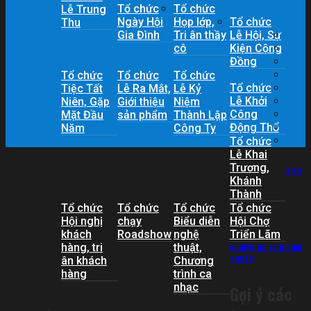
Tổ chức
Tổ chức
Lễ Trung
Ngày Hội
Họp lớp,
Tổ chức
Thu
Gia Đình
Tri ân thầy
Lễ Hội, Sự
cô
Kiện Cộng
Đồng
Tổ chức
Tổ chức
Tổ chức
Tổ chức
Tiệc Tất
Lễ Ra Mắt,
Lễ Kỷ
Lễ Khởi
Niên, Gặp
Giới thiệu
Niệm
Công
Mặt Đầu
sản phẩm
Thành Lập
Động Thổ
Năm
Công Ty
Tổ chức
Lễ Khai
Trương,
KINH
Khánh
Thành
Tổ chức
Tổ chức
Tổ chức
Tổ chức
Hội nghị
chạy
Biểu diễn
Hội Chợ
khách
Roadshow
nghệ
Triển Lãm
hàng, tri
thuật,
NGHIỆM DU LỊCH BÌNH
THUẬN
ân khách
Chương
hàng
trình ca
nhạc
Gợi ý các