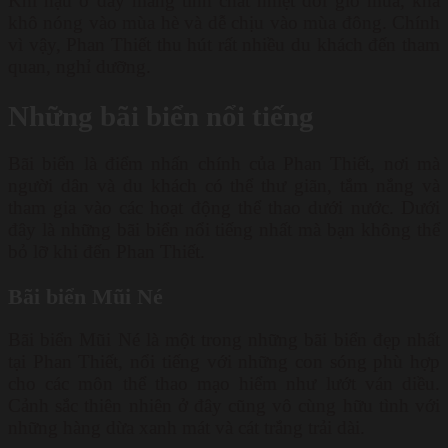
Khí hậu ở đây mang tính chất nhiệt đới gió mùa, khá
khô nóng vào mùa hè và dễ chịu vào mùa đông. Chính
vì vậy, Phan Thiết thu hút rất nhiều du khách đến tham
quan, nghỉ dưỡng.
Những bãi biển nổi tiếng
Bãi biển là điểm nhấn chính của Phan Thiết, nơi mà
người dân và du khách có thể thư giãn, tắm nắng và
tham gia vào các hoạt động thể thao dưới nước. Dưới
đây là những bãi biển nổi tiếng nhất mà bạn không thể
bỏ lỡ khi đến Phan Thiết.
Bãi biển Mũi Né
Bãi biển Mũi Né là một trong những bãi biển đẹp nhất
tại Phan Thiết, nổi tiếng với những con sóng phù hợp
cho các môn thể thao mạo hiểm như lướt ván diều.
Cảnh sắc thiên nhiên ở đây cũng vô cùng hữu tình với
những hàng dừa xanh mát và cát trắng trải dài.