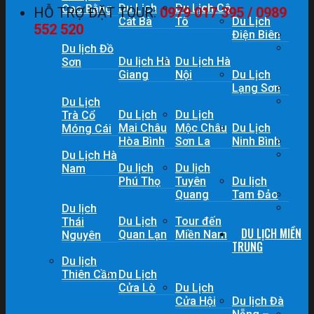
Du Lịch
Du Lịch Cô
Cao Bằng
HỖ TRỢ ĐẶT TOUR:
0979 017 395 / 0989
Cát Bà
Tô
Du Lịch
552 520
Điện Biên
Du lịch Đồ
Du lịch Hà
Du Lịch Hà
Sơn
Giang
Nội
Du Lịch
Lạng Sơn
Du Lịch
Du Lịch
Du Lịch
Trà Cổ
Mai Châu
Mộc Châu
Du Lịch
Móng Cái
Hòa Bình
Sơn La
Ninh Bình
Du Lịch Hà
Du lịch
Du lịch
Nam
Phú Thọ
Tuyên
Du lịch
Quang
Tam Đảo
Du lịch
Du Lịch
Tour đến
Thái
DU LỊCH MIỀN
Quan Lạn
Miền Nam
Nguyên
TRUNG
Du lịch
Thiên Cầm
Du Lịch
Cửa Lò
Du Lịch
Cửa Hội
Du lịch Đà