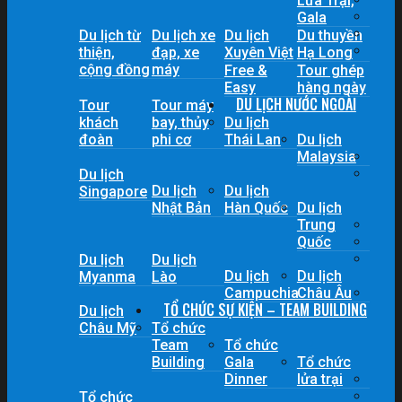
Lửa Trại,
Gala
Du lịch từ
Du lịch xe
Du lịch
Du thuyền
thiện,
đạp, xe
Xuyên Việt
Hạ Long
cộng đồng
máy
Free &
Tour ghép
Easy
hàng ngày
DU LỊCH NƯỚC NGOÀI
Tour
Tour máy
khách
bay, thủy
Du lịch
đoàn
phi cơ
Thái Lan
Du lịch
Malaysia
Du lịch
Du lịch
Du lịch
Singapore
Nhật Bản
Hàn Quốc
Du lịch
Trung
Quốc
Du lịch
Du lịch
Du lịch
Du lịch
Myanma
Lào
Campuchia
Châu Âu
TỔ CHỨC SỰ KIỆN – TEAM BUILDING
Du lịch
Châu Mỹ
Tổ chức
Team
Tổ chức
Building
Gala
Tổ chức
Dinner
lửa trại
Tổ chức