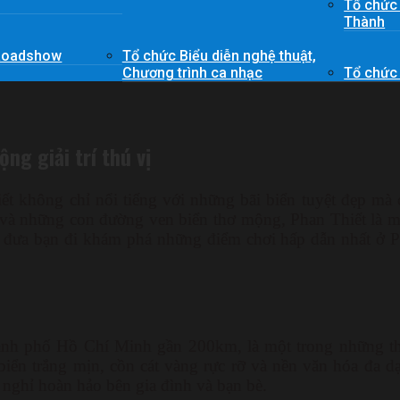
Tổ chức
Thành
 Roadshow
Tổ chức Biểu diễn nghệ thuật,
Chương trình ca nhạc
Tổ chức
ng giải trí thú vị
 không chỉ nổi tiếng với những bãi biển tuyệt đẹp mà cò
u và những con đường ven biển thơ mộng, Phan Thiết là 
ẽ đưa bạn đi khám phá những điểm chơi hấp dẫn nhất ở Pha
ành phố Hồ Chí Minh gần 200km, là một trong những thà
iển trắng mịn, cồn cát vàng rực rỡ và nền văn hóa đa d
 nghỉ hoàn hảo bên gia đình và bạn bè.