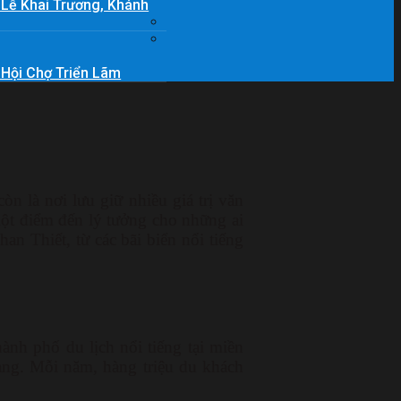
 Lễ Khai Trương, Khánh
 Hội Chợ Triển Lãm
n là nơi lưu giữ nhiều giá trị văn
một điểm đến lý tưởng cho những ai
n Thiết, từ các bãi biển nổi tiếng
nh phố du lịch nổi tiếng tại miền
ạng. Mỗi năm, hàng triệu du khách