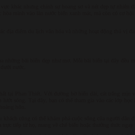
 vực khác nhưng chính sự hoang sơ và nét đẹp tự nhiên đã
ợc hòa mình vào làn nước biển xanh mát, mà còn có cơ hộ
ác địa điểm du lịch văn hóa và những hoạt động thú vị đa
a những bãi biển đẹp như mơ. Mỗi bãi biển tại đây đều ma
 dưới nước.
ất tại Phan Thiết. Với đường bờ biển dài, cát trắng mịn 
h lướt sóng. Tại đây, bạn có thể tham gia vào các lớp học 
 hoàng hôn.
du khách cũng có thể khám phá cuộc sống của người dân đ
a trực tiếp từ họ, mang về chế biến hoặc thưởng thức ngay