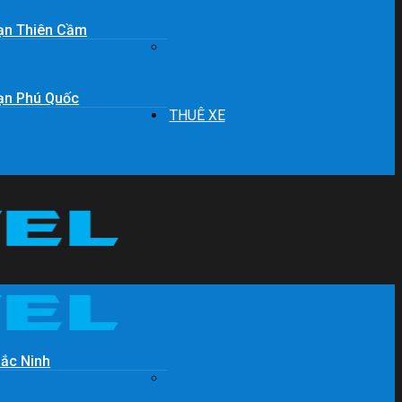
ạn Thiên Cầm
ạn Phú Quốc
THUÊ XE
Bắc Ninh