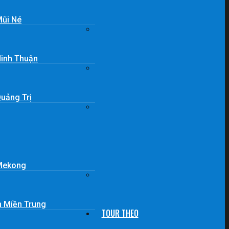
Mũi Né
Ninh Thuận
Quảng Trị
 Mekong
n Miền Trung
TOUR THEO