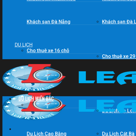
Khách sạn Đà Nẵng
Khách sạn Đà 
DU LỊCH
Cho thuê xe 16 chỗ
Cho thuê xe 29
DU LỊCH MIỀN BẮC
Du lịch Sapa
Du Lịch Hạ Lo
Du Lịch Cao Bằng
Du Lịch Cát Bà