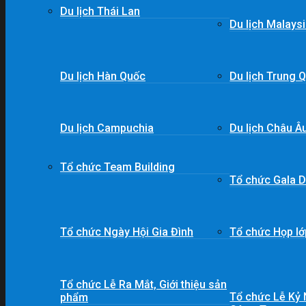
Du lịch Thái Lan
Du lịch Malays
Du lịch Hàn Quốc
Du lịch Trung 
Du lịch Campuchia
Du lịch Châu Â
Tổ chức Team Building
Tổ chức Gala D
Tổ chức Ngày Hội Gia Đình
Tổ chức Họp lớp
Tổ chức Lễ Ra Mắt, Giới thiệu sản
Tổ chức Lễ Kỷ
phẩm