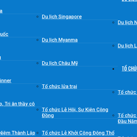
ia
Du lịch Singapore
Du lịch 
Quốc
Du lịch Myanma
Du lịch 
u
Du lịch Châu Mỹ
TỔ CHỨ
inner
Tổ chức lửa trại
Tổ chức
, Tri ân thầy cô
Tổ chức Lễ Hội, Sự Kiện Cộng
Đồng
Tổ chức 
Đầu Nă
 Niệm Thành Lập
Tổ chức Lễ Khởi Công Động Thổ