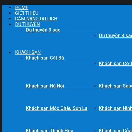
Skip
HOME
to
GIỚI THIỆU
content
CẨM NANG DU LỊCH
DU THUYỀN
Du thuyền 3 sao
Du thuyền 4 sa
KHÁCH SẠN
Khách sạn Cát Bà
Khách sạn Cô 
Khách sạn Hà Nội
Khách sạn Sap
Khách sạn Mộc Châu Sơn La
Khách sạn Ninh
Khách sạn Thanh Hóa
Khách sạn Cửa