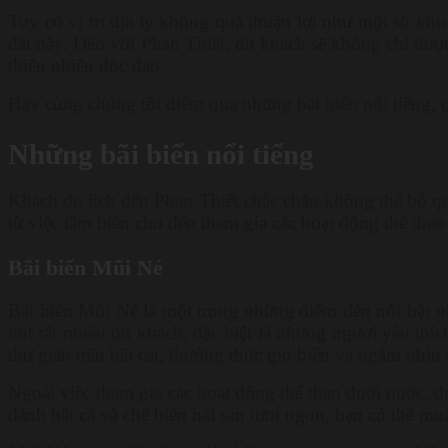
Tuy có vị trí địa lý không quá thuận lợi như một số khu
đất này. Đến với Phan Thiết, du khách sẽ không chỉ đư
thiên nhiên độc đáo.
Hãy cùng chúng tôi điểm qua những bãi biển nổi tiếng, c
Những bãi biển nổi tiếng
Khách du lịch đến Phan Thiết chắc chắn không thể bỏ qu
từ việc tắm biển cho đến tham gia các hoạt động thể thao
Bãi biển Mũi Né
Bãi biển Mũi Né là một trong những điểm đến nổi bật nh
hút rất nhiều du khách, đặc biệt là những người yêu thíc
thư giãn trên bãi cát, thưởng thức gió biển và ngắm nhìn
Ngoài việc tham gia các hoạt động thể thao dưới nước, 
đánh bắt cá và chế biến hải sản tươi ngon, bạn có thể mu