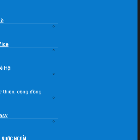
Hè
Mice
Lễ Hội
từ thiện, cộng đồng
Easy
H NƯỚC NGOÀI