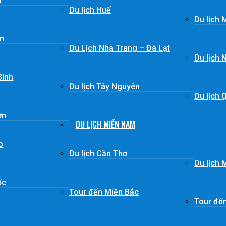
n
Du lịch Huế
Du lịch 
ơn
Du Lịch Nha Trang – Đà Lạt
Du lịch 
Bình
Du lịch Tây Nguyên
Du lịch 
ơn
DU LỊCH MIỀN NAM
o
Du lịch Cần Thơ
Du lịch
ốc
Tour đến Miền Bắc
Tour đế