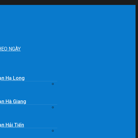
HEO NGÀY
ạn Hạ Long
ạn Hà Giang
n Hải Tiến