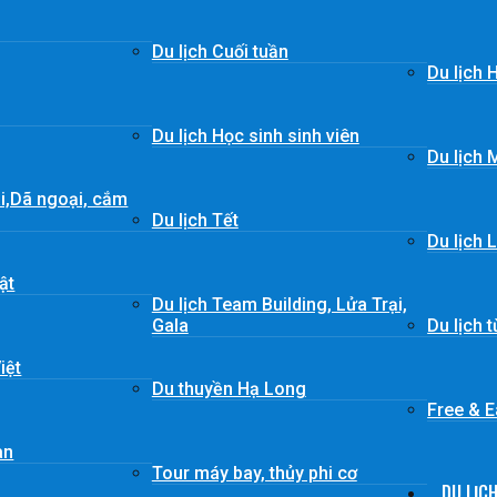
Du lịch Cuối tuần
Du lịch 
Du lịch Học sinh sinh viên
Du lịch 
ái,Dã ngoại, cắm
Du lịch Tết
Du lịch 
ật
Du lịch Team Building, Lửa Trại,
Gala
Du lịch 
iệt
Du thuyền Hạ Long
Free & 
àn
Tour máy bay, thủy phi cơ
DU LỊC