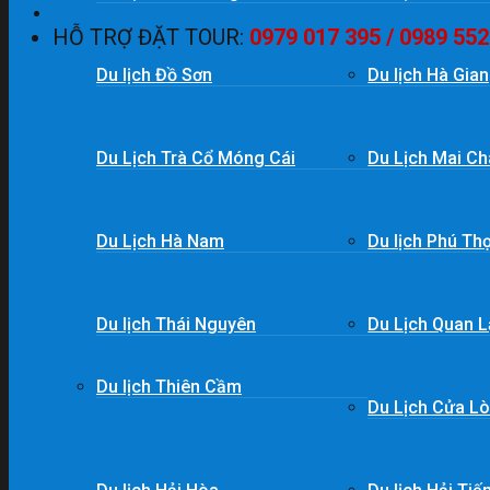
HỖ TRỢ ĐẶT TOUR:
0979 017 395 / 0989 552
Du lịch Đồ Sơn
Du lịch Hà Gia
Du Lịch Trà Cổ Móng Cái
Du Lịch Mai Ch
Du Lịch Hà Nam
Du lịch Phú Th
Du lịch Thái Nguyên
Du Lịch Quan 
Du lịch Thiên Cầm
Du Lịch Cửa L