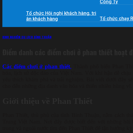
Công Ty
Tổ chức Hội nghị khách hàng, tri
Tổ chức chạy
ân khách hàng
KINH NGHIỆM DU LỊCH BÌNH THUẬN
Điểm danh các điểm chơi ở phan thiết hoạt độ
C
ác điểm chơi ở phan thiết
.
Thành phố biển Phan Thiết
hóa, lịch sử độc đáo của Việt Nam. Với khí hậu dễ chị
yêu thích khám phá và trải nghiệm. Bài viết dưới đây s
cho đến những địa danh văn hóa và thiên nhiên hùng vĩ.
Giới thiệu về Phan Thiết
Phan Thiết, thủ phủ của tỉnh Bình Thuận, nằm cách th
Trung Việt Nam. Nơi đây được biết đến với những bãi b
trong và ngoài nước tìm đến Phan Thiết để tận hưởng kỳ