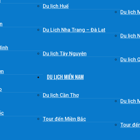
n
Du lịch Huế
Du lịch 
ơn
Du Lịch Nha Trang – Đà Lạt
Du lịch 
Bình
Du lịch Tây Nguyên
Du lịch 
ơn
DU LỊCH MIỀN NAM
o
Du lịch Cần Thơ
Du lịch
ốc
Tour đến Miền Bắc
Tour đế