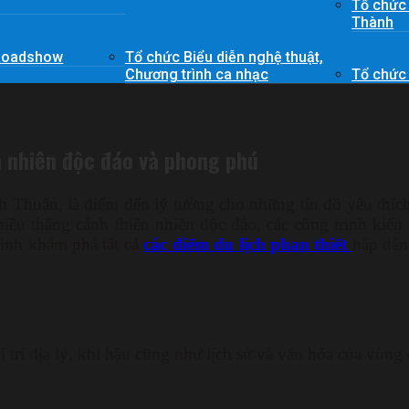
Tổ chức
Thành
 Roadshow
Tổ chức Biểu diễn nghệ thuật,
Chương trình ca nhạc
Tổ chức
n nhiên độc đáo và phong phú
nh Thuận, là điểm đến lý tưởng cho những tín đồ yêu thí
hiều thắng cảnh thiên nhiên độc đáo, các công trình kiến
rình khám phá tất cả
các điểm du lịch phan thiết
hấp dẫn
 trí địa lý, khí hậu cũng như lịch sử và văn hóa của vùng 