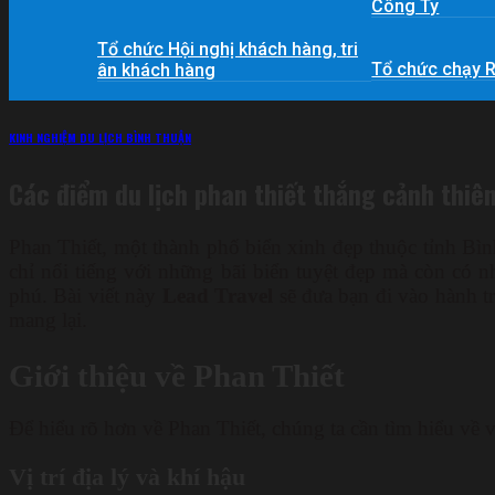
Công Ty
Tổ chức Hội nghị khách hàng, tri
Tổ chức chạy
ân khách hàng
KINH NGHIỆM DU LỊCH BÌNH THUẬN
Các điểm du lịch phan thiết thắng cảnh thiê
Phan Thiết, một thành phố biển xinh đẹp thuộc tỉnh Bì
chỉ nổi tiếng với những bãi biển tuyệt đẹp mà còn có n
phú. Bài viết này
Lead Travel
sẽ đưa bạn đi vào hành t
mang lại.
Giới thiệu về Phan Thiết
Để hiểu rõ hơn về Phan Thiết, chúng ta cần tìm hiểu về vị
Vị trí địa lý và khí hậu