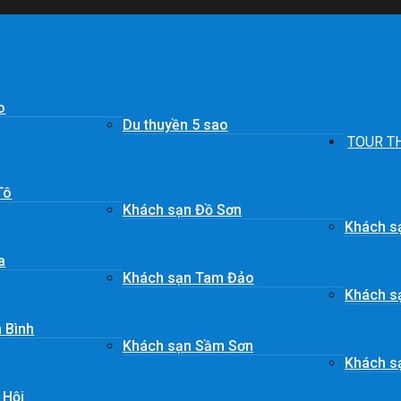
o
Du thuyền 5 sao
TOUR T
Tô
Khách sạn Đồ Sơn
Khách s
a
Khách sạn Tam Đảo
Khách s
 Bình
Khách sạn Sầm Sơn
Khách sạ
 Hội