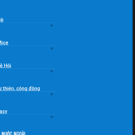
Hè
Mice
Lễ Hội
từ thiện, cộng đồng
Easy
H NƯỚC NGOÀI