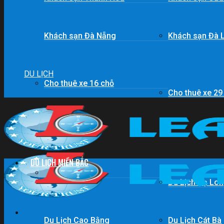
Khách sạn Đà Nẵng
Khách sạn Đà 
DU LỊCH
Cho thuê xe 16 chỗ
Cho thuê xe 29
DU LỊCH MIỀN BẮC
Du lịch Sapa
Du Lịch Hạ Lo
Du Lịch Cao Bằng
Du Lịch Cát Bà