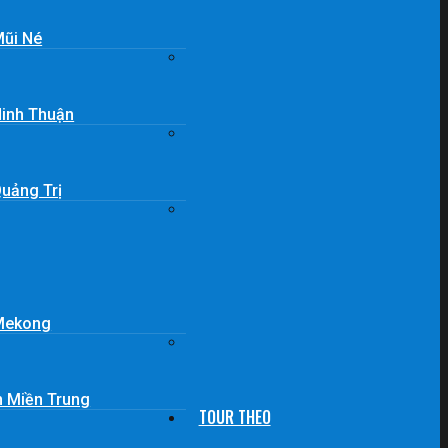
Mũi Né
Ninh Thuận
Quảng Trị
 Mekong
n Miền Trung
TOUR THEO