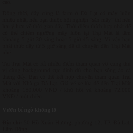
cao.
Đồng thời, đây cũng là farm ở Đà Lạt có mây luồn
nhiều nhất, nếu bạn thuộc hội nghiện “săn mây” thì nên
lưu ý hơn về thời gian đấy. Thời điểm thích hợp nhất để
có thể chiêm ngưỡng mây luồn tại Trại Mát là tầm
khoảng 5 giờ 30 sáng hoặc 5 giờ 45 sáng. Vì vậy bạn
phải thức dậy từ 5 giớ sáng để di chuyển đến Trại Mát
nhé.
Tại Trại Mát có rất nhiều điểm tham quan vô cùng thú
vị cùng background cực đỉnh đủ cho bạn sống ảo cả
tháng đấy. Bạn có thể kết hợp chuyến tham quan Trại
Mát với Nhà ga Đà Lạt. Giá vé xe lửa để đến Trại Mát
khoảng 150.000 VNĐ / khứ hồi và khoảng 72.000
VNĐ / một chiều.
Vườn bí ngô khổng lồ
Địa chỉ:
50 Hồ Xuân Hương, phường 12, TP. Đà Lạt,
Lâm Đồng.