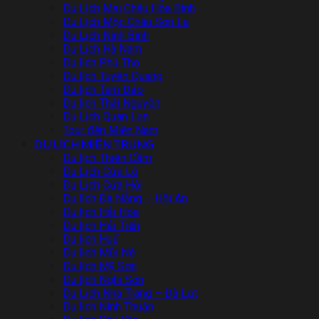
Du Lịch Mai Châu Hòa Bình
Du Lịch Mộc Châu Sơn La
Du Lịch Ninh Bình
Du Lịch Hà Nam
Du lịch Phú Thọ
Du lịch Tuyên Quang
Du lịch Tam Đảo
Du lịch Thái Nguyên
Du Lịch Quan Lạn
Tour đến Miền Nam
DU LỊCH MIỀN TRUNG
Du lịch Thiên Cầm
Du Lịch Cửa Lò
Du Lịch Cửa Hội
Du lịch Đà Nẵng – Hội An
Du lịch Hải Hòa
Du lịch Hải Tiến
Du lịch Huế
Du lịch Mũi Né
Du lịch Mỹ Sơn
Du lịch Nghi Sơn
Du Lịch Nha Trang – Đà Lạt
Du lịch Ninh Thuận