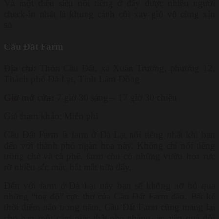
Và một điều siêu nổi tiếng ở đây được nhiều người
check-in nhất là khung cảnh cối xay gió vô cùng xịn
sò.
Cầu Đất Farm
Địa chỉ:
Thôn Cầu Đất, xã Xuân Trường, phường 12,
Thành phố Đà Lạt, Tỉnh Lâm Đồng
Giờ mở cửa:
7 giờ 30 sáng – 17 giờ 30 chiều
Giá tham khảo: Miễn phí
Cầu Đất Farm là farm ở Đà Lạt nổi tiếng nhất khi bạn
đến với thành phố ngàn hoa này. Không chỉ nổi tiếng
trồng chè và cà phê, farm còn có những vườn hoa rực
rỡ nhiều sắc màu bắt mắt nữa đấy.
Đến với farm ở Đà Lạt này bạn sẽ không nỡ bỏ qua
những “toạ độ” cực thơ của Cầu Đất Farm đâu. Bất kể
thời điểm nào trong năm, Cầu Đất Farm cũng mang lại
cho bạn một cảm giác thật nhẹ nhàng, an yên quá đỗi