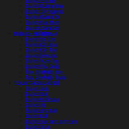
Du lịch Phú Yên
Du lịch Quảng Bình
Du lịch Tây Nguyên
Du lịch Quảng Trị
Du lịch Quy Nhơn
Du Lịch Sầm Sơn
DU LỊCH MIỀN NAM
Du lịch Sài Gòn
Du lịch Côn Đảo
Du lịch Cần Thơ
Du lịch Mekong
Du lịch Vũng Tàu
Du lịch Phú Quốc
Tour đến Miền Bắc
Tour đến Miền Trung
TOUR THEO CHỦ ĐỀ
Du lịch Biển
Du lịch Núi
Du lịch Cuối tuần
Du lịch Hè
Du lịch độc thân
Du lịch Golf
Du lịch Học sinh sinh viên
Du lịch Mice