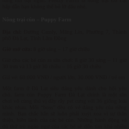
rừng núi bạt ngàn. Frenzy Farrm là nông trại Đà Lạt
hấp dẫn bạn không thể bỏ lỡ đâu nhé.
Nông trại cún – Puppy Farm
Địa chỉ:
Đường Camly, Măng Lin, Phường 7, Thành
phố Đà Lạt, Tỉnh Lâm Đồng
Giờ mở cửa:
8 giờ sáng – 17 giờ chiều
Giờ cho các bé cún ra sân chơi: 8 giờ 30 sáng – 11 giờ
30 trưa và 13 giờ 30 chiều – 16 giờ 30 chiều
Giá vé: 60.000 VNĐ / người lớn, 30.000 VNĐ / trẻ em
Một farm ở Đà Lạt siêu đáng yêu dành cho hội yêu
chó. farm cún Puppy Farm Đà Lạt chính là một sân
chơi vô cùng thú vị đầy rẫy pet cưng với 36 giống loài
khác nhau. Mỗi “boss” đều có vẻ đáng yêu của riêng
mình. Bạn chắc hẳn sẽ luôn phải xuýt xoa vì sự thân
thiện, hiền lành của các bé cún. Những hành động và
đủ thứ trò ngáo ngơ của các bé sẽ đốn tim khá nhiều