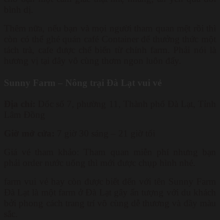
bình dị.
Thêm nữa, nếu bạn và mọi người tham quan mệt rồi thì
còn có thể ghé quán café Container để thưởng thức một
tách trà, cafe được chế biến từ chính farm. Phải nói là
hương vị tại đây vô cùng thơm ngon luôn đấy.
Sunny Farm – Nông trại Đà Lạt vui vẻ
Địa chỉ:
Dốc số 7, phường 11, Thành phố Đà Lạt, Tỉnh
Lâm Đồng
Giờ mở cửa:
7 giờ 30 sáng – 21 giờ tối
Giá vé tham khảo: Tham quan miễn phí nhưng bạn
phải order nước uống thì mới được chụp hình nhé.
farm vui vẻ hay còn được biết đến với tên Sunny Farm
Đà Lạt là một farm ở Đà Lạt gây ấn tượng với du khách
bởi phong cách trang trí vô cùng dễ thương và đầy màu
sắc.