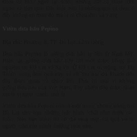
chua và mua ngay tại vườn những trái cà chua tươi
ngon về làm quà. Đặc biệt nhất là những quả cà chua ở
đây không có màu đỏ mà là cà chua đen và vàng.
Vườn dưa hấu Pepino
Địa chỉ:
Phường 8, TP. Đà Lạt, Lâm Đồng.
Dưa hấu Pepino là giống dưa hấu lạ đến từ Nam Mỹ.
Hiện tại, giống dưa hấu này chỉ mới được trồng thử
nghiệm tại Đà Lạt và Sa Pa. Ở Đà Lạt có nông trại Đa
Thiện trồng loại quả này và rất thu hút du khách đến
đây tham quan và chụp ảnh. Dưa có mùi vị không
giống dưa hấu của Việt Nam. Tuy nhiên đều được nhận
xét là vị ngọt thanh, mát lạ.
Vườn dưa hấu Peponi còn là một trong những nông trại
Đà Lạt cho bạn những bức hình ‘chất như nước cất’
luôn. Nếu bạn thích thì có thể mua một vài quả về để
người thân của mình thưởng thức nhé.