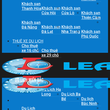
Khách sạn
Khách sạn
Khách sạn
Thanh Hóa
Cửa Hội
Cửa Lò
Khách sạn
Thiên Cầm
Khách sạn
Khách sạn
Khách sạn
Đà Nẵng
Đà Lạt
Nha Trang
Khách sạn
Phú Quốc
THUÊ XE DU LỊCH
Cho thuê
xe 16 chỗ
Cho thuê
xe 29 chỗ
DU LỊCH MIỀN BẮC
Du lịch
Sapa
Du Lịch Hạ
Long
Du Lịch Ba
Bể
Du lịch
Bắc Ninh
Du Lịch