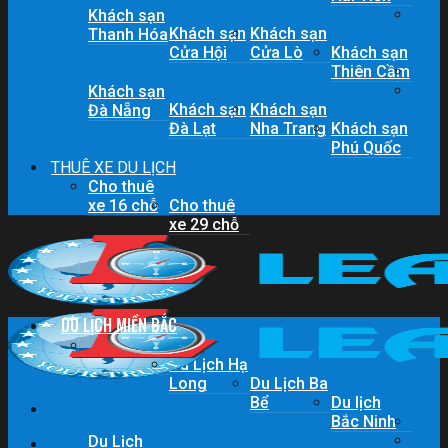
Khách sạn
Khách sạn
Khách sạn
Thanh Hóa
Cửa Hội
Cửa Lò
Khách sạn
Thiên Cầm
Khách sạn
Khách sạn
Khách sạn
Đà Nẵng
Đà Lạt
Nha Trang
Khách sạn
Phú Quốc
THUÊ XE DU LỊCH
Cho thuê
xe 16 chỗ
Cho thuê
xe 29 chỗ
DU LỊCH MIỀN BẮC
Du lịch
Sapa
Du Lịch Hạ
Long
Du Lịch Ba
Bể
Du lịch
Bắc Ninh
Du Lịch