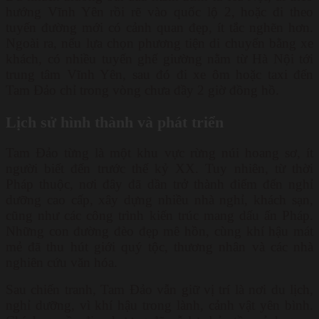
hướng Vĩnh Yên rồi rẽ vào quốc lộ 2, hoặc đi theo
tuyến đường mới có cảnh quan đẹp, ít tắc nghẽn hơn.
Ngoài ra, nếu lựa chọn phương tiện di chuyển bằng xe
khách, có nhiều tuyến ghế giường nằm từ Hà Nội tới
trung tâm Vĩnh Yên, sau đó đi xe ôm hoặc taxi đến
Tam Đảo chỉ trong vòng chưa đầy 2 giờ đồng hồ.
Lịch sử hình thành và phát triển
Tam Đảo từng là một khu vực rừng núi hoang sơ, ít
người biết đến trước thế kỷ XX. Tuy nhiên, từ thời
Pháp thuộc, nơi đây đã dần trở thành điểm đến nghỉ
dưỡng cao cấp, xây dựng nhiều nhà nghỉ, khách sạn,
cũng như các công trình kiến trúc mang dấu ấn Pháp.
Những con đường đèo đẹp mê hồn, cùng khí hậu mát
mẻ đã thu hút giới quý tộc, thương nhân và các nhà
nghiên cứu văn hóa.
Sau chiến tranh, Tam Đảo vẫn giữ vị trí là nơi du lịch,
nghỉ dưỡng, vì khí hậu trong lành, cảnh vật yên bình.