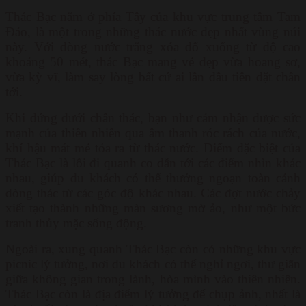
Thác Bạc nằm ở phía Tây của khu vực trung tâm Tam
Đảo, là một trong những thác nước đẹp nhất vùng núi
này. Với dòng nước trắng xóa đổ xuống từ độ cao
khoảng 50 mét, thác Bạc mang vẻ đẹp vừa hoang sơ,
vừa kỳ vĩ, làm say lòng bất cứ ai lần đầu tiên đặt chân
tới.
Khi đứng dưới chân thác, bạn như cảm nhận được sức
mạnh của thiên nhiên qua âm thanh róc rách của nước,
khí hậu mát mẻ tỏa ra từ thác nước. Điểm đặc biệt của
Thác Bạc là lối đi quanh co dẫn tới các điểm nhìn khác
nhau, giúp du khách có thể thưởng ngoạn toàn cảnh
dòng thác từ các góc độ khác nhau. Các đợt nước chảy
xiết tạo thành những màn sương mờ ảo, như một bức
tranh thủy mặc sống động.
Ngoài ra, xung quanh Thác Bạc còn có những khu vực
picnic lý tưởng, nơi du khách có thể nghỉ ngơi, thư giãn
giữa không gian trong lành, hòa mình vào thiên nhiên.
Thác Bạc còn là địa điểm lý tưởng để chụp ảnh, nhất là