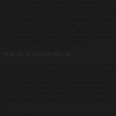
nước biển, địa danh này được biết đến như một “Đà Lạt
của miền Bắc” bởi khí hậu mát mẻ quanh năm và cảnh
quan thiên nhiên tuyệt đẹp. Đồng thời, Tam Đảo còn sở
hữu hệ sinh thái đa dạng, gồm rừng thông bạt ngàn,
suối nước trong xanh, thác nước thơ mộng cùng kiến
trúc cổ kính của các công trình lâu đời. Nhiều người ví
nơi đây như một chốn bình yên, giúp thoát khỏi những
căng thẳng, bộn bề của cuộc sống đô thị.
Vị trí địa lý và cách tiếp cận
Tam Đảo cách trung tâm Hà Nội khoảng 80 km về
hướng Tây Bắc, dễ dàng tiếp cận bằng nhiều phương
tiện khác nhau. Đường đi tới Tam Đảo chủ yếu qua
quốc lộ 2 hoặc đường tỉnh phù hợp cho xe gắn máy, ô
tô riêng hoặc xe khách. Đặc biệt, cung đường đèo uốn
lượn, quanh co nhưng đã được nâng cấp tốt hơn qua
thời gian, khiến hành trình trở nên thú vị và đầy cảm
xúc.
Du khách thường bắt đầu hành trình từ Hà Nội, đi theo