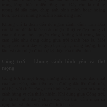
trong lòng thiên nhiên rộng lớn. Đây còn là nơi lý
tưởng để săn mây, chụp ảnh bình minh hoặc hoàng
hôn, tạo nên những khoảnh khắc đáng nhớ.
Không chỉ là điểm đến để ngắm cảnh, đỉnh Tam Đảo
còn là nơi để du khách cảm nhận rõ rệt vẻ đẹp hùng vĩ
của núi non, hòa quyện cùng không khí trong lành,
cảm giác như đang đứng giữa trời xanh bao la. Một
ngày leo núi ở đây sẽ giúp bạn lấy lại năng lượng, tịnh
tâm và cảm nhận được sự kỳ diệu của thiên nhiên.
Cổng trời – khung cảnh bình yên và thơ
mộng
Cổng trời là một trong những điểm đến độc đáo nhất
của Tam Đảo, nằm trên tuyến đường dẫn lên đỉnh núi,
nổi bật với chiếc cổng thép hình vòm cao, mở ra khung
cảnh hùng vĩ của thiên nhiên. Khi đứng giữa Cổng trời,
du khách như đang chạm vào bầu trời, cảm nhận sự
rộng lớn và bình yên của đất trời bao la.