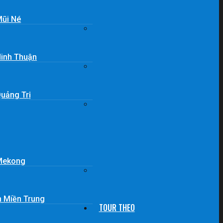
Mũi Né
Ninh Thuận
Quảng Trị
 Mekong
n Miền Trung
TOUR THEO