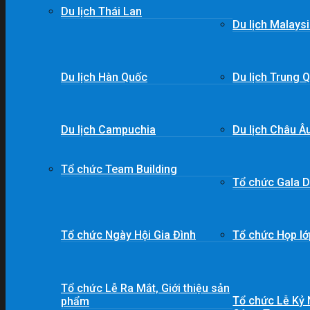
Du lịch Thái Lan
Du lịch Malays
Du lịch Hàn Quốc
Du lịch Trung 
Du lịch Campuchia
Du lịch Châu Â
Tổ chức Team Building
Tổ chức Gala D
Tổ chức Ngày Hội Gia Đình
Tổ chức Họp lớp
Tổ chức Lễ Ra Mắt, Giới thiệu sản
Tổ chức Lễ Kỷ
phẩm