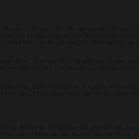
000 mét so với mực nước biển, tạo nên một bức tranh tự
 nhỏ xen kẽ nhau, trong đó đỉnh Thạch bàn cao nhất đạt 
 độ trung bình dao động từ 18-22°C, thích hợp cho các h
ùng núi cao, có sự biến đổi rõ rệt giữa ngày và đêm, thậ
lạc vào chốn tiên cảnh. Các cơn mưa rào nhẹ vào mùa hè, 
uất hiện sương muối và những cơn mưa phùn, mang lại cảm
ảo
là từ tháng 10 đến tháng 4 năm sau, khi khí hậu ôn hòa
iến tạo địa chất lâu dài của vùng núi phía Bắc Việt Nam.
nh trung tâm tự nhiên độc đáo, đa dạng sinh học. Trong t