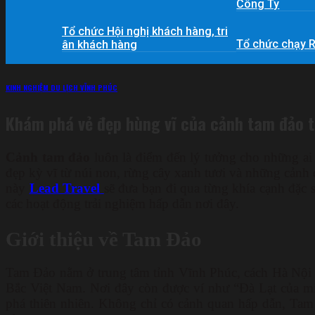
Công Ty
Tổ chức Hội nghị khách hàng, tri
Tổ chức chạy
ân khách hàng
KINH NGHIỆM DU LỊCH VĨNH PHÚC
Khám phá vẻ đẹp hùng vĩ của cảnh tam đảo t
Cảnh tam đảo
luôn là điểm đến lý tưởng cho những ai 
đẹp kỳ vĩ từ núi non, rừng cây xanh tươi và những cảnh 
này
Lead Travel
sẽ đưa bạn đi qua từng khía cạnh đặc s
các hoạt động trải nghiệm hấp dẫn nơi đây.
Giới thiệu về Tam Đảo
Tam Đảo nằm ở trung tâm tỉnh Vĩnh Phúc, cách Hà Nội k
Bắc Việt Nam. Nơi đây còn được ví như “Đà Lạt của m
phá thiên nhiên. Không chỉ có cảnh quan hấp dẫn, Tam 