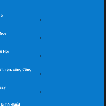
Hè
Mice
Lễ Hội
từ thiện, cộng đồng
Easy
H NƯỚC NGOÀI