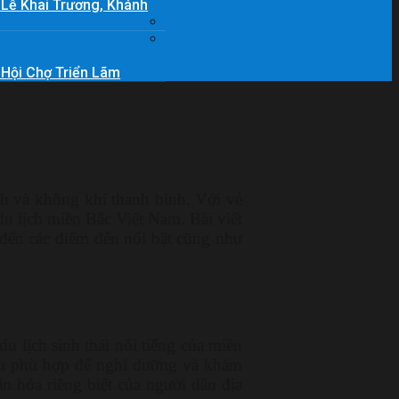
 Lễ Khai Trương, Khánh
 Hội Chợ Triển Lãm
nh và không khí thanh bình. Với vẻ
du lịch miền Bắc Việt Nam. Bài viết
o đến các điểm đến nổi bật cũng như
 lịch sinh thái nổi tiếng của miền
ịu phù hợp để nghỉ dưỡng và khám
n hóa riêng biệt của người dân địa