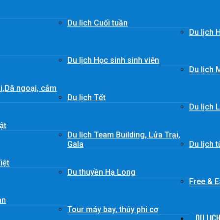
Du lịch Cuối tuần
Du lịch 
Du lịch Học sinh sinh viên
Du lịch 
ái,Dã ngoại, cắm
Du lịch Tết
Du lịch 
ật
Du lịch Team Building, Lửa Trại,
Gala
Du lịch 
iệt
Du thuyền Hạ Long
Free & 
àn
Tour máy bay, thủy phi cơ
DU LỊC