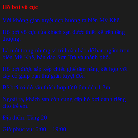
Hồ bơi vô cực
Với không gian tuyệt đẹp hướng ra biển Mỹ Khê.
Hồ bơi vô cực của khách sạn được thiết kế trên tầng
thượng.
Là một trong những vị trí hoàn hảo để bạn ngắm trọn
biển Mỹ Khê, bán đảo Sơn Trà và thành phố.
Hồ bơi được sắp xếp chiếc ghế tắm nắng kết hợp với
cây cỏ giúp bạn thư giãn tuyệt đối.
Bể bơi có độ sâu thích hợp từ 0,6m đến 1,3m
Ngoài ra, khách sạn còn cung cấp hồ bơi dành riêng
cho trẻ em.
Địa điểm: Tầng 20
Giờ phục vụ: 6:00 – 19:00