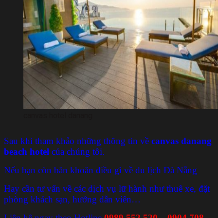
canvas hotel danang
Sau khi tham khảo những thông tin về
canvas danang
beach hotel
của chúng tôi.
Nếu bạn còn băn khoăn điều gì về du lịch Đà Nẵng
Hay cần tư vấn về các dịch vụ lữ hành như thuê xe, đặt
phòng khách sạn, hướng dẫn viên…
Liên hệ ngay theo Hotline
0989 552 520 – 0904 708