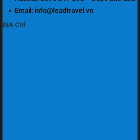
Email: info@leadtravel.vn
ĐỊA CHỈ