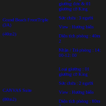
giường đơn & 01
giường cỡ King
Sức chứa : 3 người
Grand Beach FrontTriple
(3A)
View : Hướng biển
(40m2)
Diện tích phòng : 40m
2
Nhận / Trả phòng : 14:
00-12: 00
Loại giường : 01
giường cỡ King
Sức chứa : 2 người
CANVAS Suite
View : Hướng biển
(80m2)
Diện tích phòng : 80m