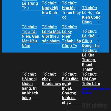
Tổ chức
Tổ chức
Lễ Trung
Ngày Hội
Họp lớp,
Tổ chức
Thu
Gia Đình
Tri ân thầy
Lễ Hội, Sự
cô
Kiện Cộng
Đồng
Tổ chức
Tổ chức
Tổ chức
Tổ chức
Tiệc Tất
Lễ Ra Mắt,
Lễ Kỷ
Lễ Khởi
Niên, Gặp
Giới thiệu
Niệm
Công
Mặt Đầu
sản phẩm
Thành Lập
Động Thổ
Năm
Công Ty
Tổ chức
Lễ Khai
Trương,
Khánh
Thành
Tổ chức
Tổ chức
Tổ chức
Tổ chức
Hội nghị
chạy
Biểu diễn
Hội Chợ
khách
Roadshow
nghệ
Triển Lãm
hàng, tri
thuật,
KHÁCH SẠN
,
Khách sạn
Đà Nẵng
ân khách
Chương
hàng
trình ca
nhạc
Đặt phòng