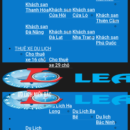
Khách sạn
Khách sạn
Khách sạn
Thanh Hóa
Cửa Hội
Cửa Lò
Khách sạn
Thiên Cầm
Khách sạn
Khách sạn
Khách sạn
Đà Nẵng
Đà Lạt
Nha Trang
Khách sạn
Phú Quốc
THUÊ XE DU LỊCH
Cho thuê
xe 16 chỗ
Cho thuê
xe 29 chỗ
DU LỊCH MIỀN BẮC
Du lịch
Sapa
Du Lịch Hạ
Long
Du Lịch Ba
Bể
Du lịch
Bắc Ninh
Du Lịch