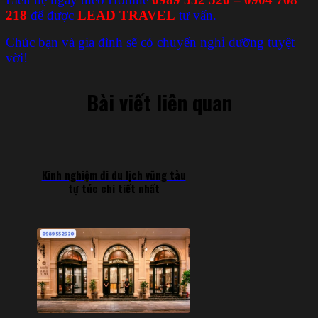
218
để được
LEAD TRAVEL
tư vấn.
Chúc bạn và gia đình sẽ có chuyến nghỉ dưỡng tuyệt
vời!
Bài viết liên quan
Kinh nghiệm đi du lịch vũng tàu
tự túc chi tiết nhất