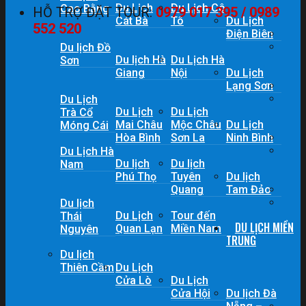
Du Lịch
Du Lịch Cô
Cao Bằng
HỖ TRỢ ĐẶT TOUR:
0979 017 395 / 0989
Cát Bà
Tô
Du Lịch
552 520
Điện Biên
Du lịch Đồ
Du lịch Hà
Du Lịch Hà
Sơn
Giang
Nội
Du Lịch
Lạng Sơn
Du Lịch
Du Lịch
Du Lịch
Trà Cổ
Mai Châu
Mộc Châu
Du Lịch
Móng Cái
Hòa Bình
Sơn La
Ninh Bình
Du Lịch Hà
Du lịch
Du lịch
Nam
Phú Thọ
Tuyên
Du lịch
Quang
Tam Đảo
Du lịch
Du Lịch
Tour đến
Thái
DU LỊCH MIỀN
Quan Lạn
Miền Nam
Nguyên
TRUNG
Du lịch
Thiên Cầm
Du Lịch
Cửa Lò
Du Lịch
Cửa Hội
Du lịch Đà