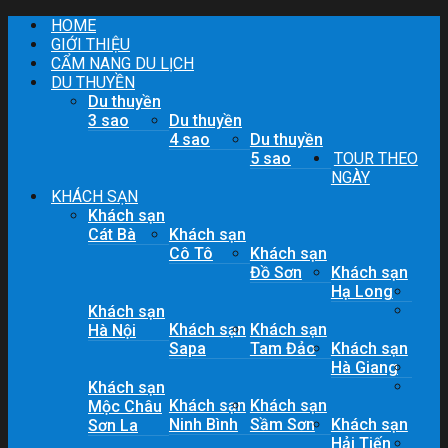
Skip
HOME
to
GIỚI THIỆU
content
CẨM NANG DU LỊCH
DU THUYỀN
Du thuyền
3 sao
Du thuyền
4 sao
Du thuyền
5 sao
TOUR THEO
NGÀY
KHÁCH SẠN
Khách sạn
Cát Bà
Khách sạn
Cô Tô
Khách sạn
Đồ Sơn
Khách sạn
Hạ Long
Khách sạn
Khách sạn
Khách sạn
Hà Nội
Sapa
Tam Đảo
Khách sạn
Hà Giang
Khách sạn
Khách sạn
Khách sạn
Mộc Châu
Ninh Bình
Sầm Sơn
Khách sạn
Sơn La
Hải Tiến