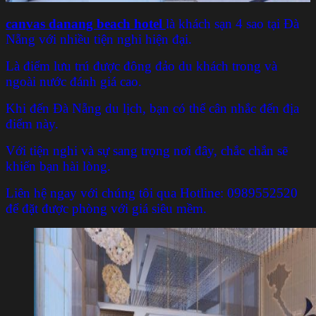
canvas danang beach hotel
là khách sạn 4 sao tại Đà
Nẵng với nhiều tiện nghi hiện đại.
Là điểm lưu trú được đông đảo du khách trong và
ngoài nước đánh giá cao.
Khi đến Đà Nẵng du lịch, bạn có thể cân nhắc đến địa
điểm này.
Với tiện nghi và sự sang trọng nơi đây, chắc chắn sẽ
khiến bạn hài lòng.
Liên hệ ngay với chúng tôi qua Hotline: 0989552520
để đặt được phòng với giá siêu mềm.