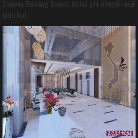
Canvas Danang Beach Hotel giá khuyến mại
siêu hot