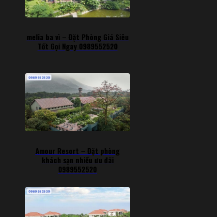
melia ba vì – Đặt Phòng Giá Siêu
Tốt Gọi Ngay 0989552520
Amour Resort – Đặt phòng
khách sạn nhiều ưu đãi
0989552520