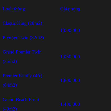
Loại phòng
Giá phòng
Classic King (28m2)
1,000,000
Premier Twin (32m2)
Grand Premier Twin
1,050,000
(35m2)
Premier Family (4A)
1,800,000
(64m2)
Grand Beach Front
1,400,000
(40m2)