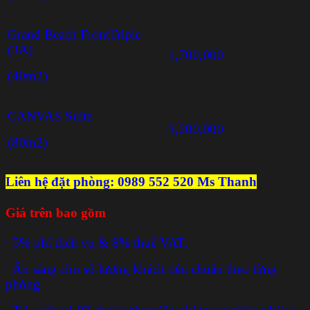
Grand Beach FrontTriple
(3A)
1,700,000
(40m2)
CANVAS Suite
3,200,000
(80m2)
Liên hệ đặt phòng: 0989 552 520 Ms Thanh
Giá trên bao gồm
∙ 5% phí dịch vụ & 8% thuế VAT;
∙ Ăn sáng cho số lượng khách tiêu chuẩn theo từng
phòng