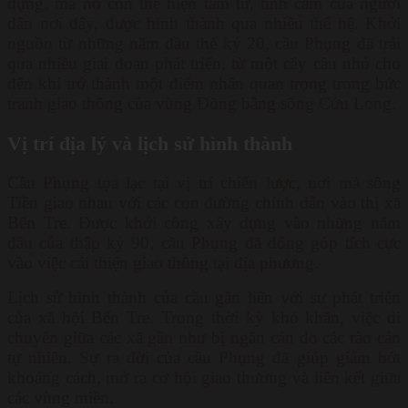
dựng, mà nó còn thể hiện tâm tư, tình cảm của người
dân nơi đây, được hình thành qua nhiều thế hệ. Khởi
nguồn từ những năm đầu thế kỷ 20, cầu Phụng đã trải
qua nhiều giai đoạn phát triển, từ một cây cầu nhỏ cho
đến khi trở thành một điểm nhấn quan trọng trong bức
tranh giao thông của vùng Đồng bằng sông Cửu Long.
Vị trí địa lý và lịch sử hình thành
Cầu Phụng tọa lạc tại vị trí chiến lược, nơi mà sông
Tiền giao nhau với các con đường chính dẫn vào thị xã
Bến Tre. Được khởi công xây dựng vào những năm
đầu của thập kỷ 90, cầu Phụng đã đóng góp tích cực
vào việc cải thiện giao thông tại địa phương.
Lịch sử hình thành của cầu gắn liền với sự phát triển
của xã hội Bến Tre. Trong thời kỳ khó khăn, việc di
chuyển giữa các xã gần như bị ngăn cản do các rào cản
tự nhiên. Sự ra đời của cầu Phụng đã giúp giảm bớt
khoảng cách, mở ra cơ hội giao thương và liên kết giữa
các vùng miền.