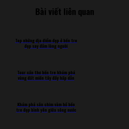
Bài viết liên quan
Top những địa điểm đẹp ở bến tre
đẹp say đắm lòng người
Tour cần thơ bến tre khám phá
vùng đất miền tây đầy hấp dẫn
Khám phá sân chim vàm hồ bến
tre đẹp bình yên giữa sông nước