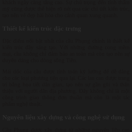
khách ngày càng tăng cao. Sự chú trọng đến tính thẩm
mỹ cũng được thể hiện rõ nét qua các chi tiết kiến trúc,
tạo nên vẻ đẹp hài hòa cho cảnh quan xung quanh.
Thiết kế kiến trúc đặc trưng
Đặc điểm nổi bật nhất của cầu Phụng chính là thiết kế
kiến trúc đầy sáng tạo. Với những đường cong mềm
mại, cầu không chỉ đảm bảo an toàn mà còn tạo nên sự
duyên dáng cho dòng sông Tiền.
Mái dốc của cầu được tính toán kỹ lưỡng để dễ dàng
cho các loại phương tiện qua lại. Các lan can được trang
trí bằng họa tiết dân gian, tạo nên sự gần gũi và thân
thiện với người dân địa phương. Đây không chỉ là một
công trình giao thông đơn thuần mà còn là một tác
phẩm nghệ thuật.
Nguyên liệu xây dựng và công nghệ sử dụng
Cầu Phụng được xây dựng từ những nguyên liệu cao