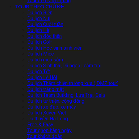
Tour đến Miền Trung
TOUR THEO CHỦ ĐỀ
Du lịch Biển
Du lịch Núi
Du lịch Cuối tuần
Du lịch Hè
Du lịch độc thân
Du lịch Golf
Du lịch Học sinh sinh viên
Du lịch Mice
Du lịch mua sắm
Du lịch Sinh thái,Dã ngoại, cắm trại
Du lịch Tết
Du lịch Lễ Hội
Du lịch Thăm chiến trường xưa ( DMZ tour)
Du lịch trăng mật
Du lịch Team Building, Lửa Trại, Gala
Du lịch từ thiện, cộng đồng
Du lịch xe đạp, xe máy
Du lịch Xuyên Việt
Du thuyền Hạ Long
Free & Easy
Tour ghép hàng ngày
Tour khách đoàn