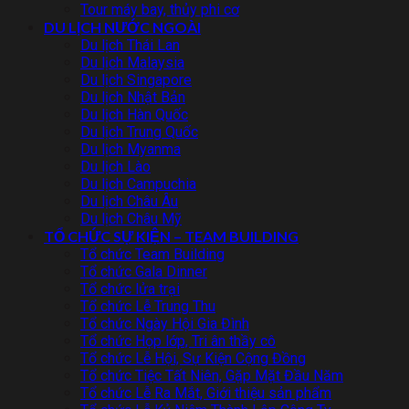
Tour máy bay, thủy phi cơ
DU LỊCH NƯỚC NGOÀI
Du lịch Thái Lan
Du lịch Malaysia
Du lịch Singapore
Du lịch Nhật Bản
Du lịch Hàn Quốc
Du lịch Trung Quốc
Du lịch Myanma
Du lịch Lào
Du lịch Campuchia
Du lịch Châu Âu
Du lịch Châu Mỹ
TỔ CHỨC SỰ KIỆN – TEAM BUILDING
Tổ chức Team Building
Tổ chức Gala Dinner
Tổ chức lửa trại
Tổ chức Lễ Trung Thu
Tổ chức Ngày Hội Gia Đình
Tổ chức Họp lớp, Tri ân thầy cô
Tổ chức Lễ Hội, Sự Kiện Cộng Đồng
Tổ chức Tiệc Tất Niên, Gặp Mặt Đầu Năm
Tổ chức Lễ Ra Mắt, Giới thiệu sản phẩm