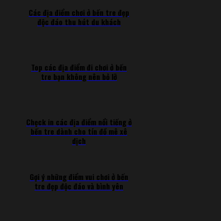
Các địa điểm chơi ở bến tre đẹp
độc đáo thu hút du khách
Top các địa điểm đi chơi ở bến
tre bạn không nên bỏ lỡ
Chẹck in các địa điểm nổi tiếng ở
bến tre dành cho tín đồ mê xê
dịch
Gợi ý những điểm vui chơi ở bến
tre đẹp độc đáo và bình yên