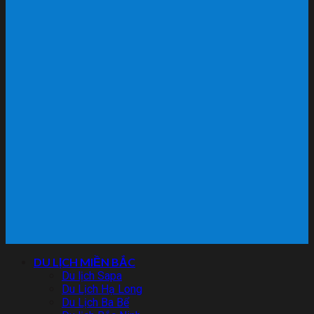
DU LỊCH MIỀN BẮC
Du lịch Sapa
Du Lịch Hạ Long
Du Lịch Ba Bể