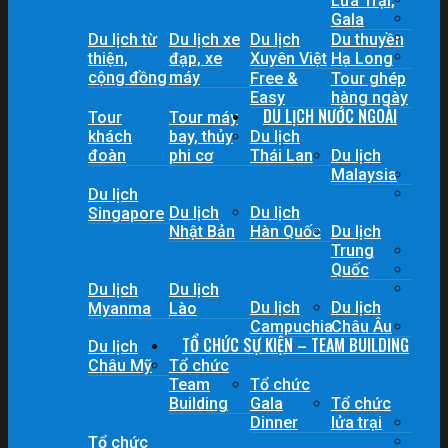
Lửa Trại,
Gala
Du lịch từ
Du lịch xe
Du lịch
Du thuyền
thiện,
đạp, xe
Xuyên Việt
Hạ Long
cộng đồng
máy
Free &
Tour ghép
Easy
hàng ngày
DU LỊCH NƯỚC NGOÀI
Tour
Tour máy
khách
bay, thủy
Du lịch
đoàn
phi cơ
Thái Lan
Du lịch
Malaysia
Du lịch
Du lịch
Du lịch
Singapore
Nhật Bản
Hàn Quốc
Du lịch
Trung
Quốc
Du lịch
Du lịch
Du lịch
Du lịch
Myanma
Lào
Campuchia
Châu Âu
TỔ CHỨC SỰ KIỆN – TEAM BUILDING
Du lịch
Châu Mỹ
Tổ chức
Team
Tổ chức
Building
Gala
Tổ chức
Dinner
lửa trại
Tổ chức