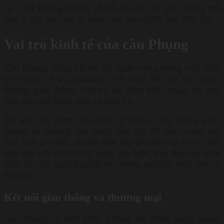
lại. Cầu Phụng không chỉ là cầu nối về giao thông mà
còn là cầu nối tâm tư, tình cảm của người dân Bến Tre.
Vai trò kinh tế của cầu Phụng
Cầu Phụng đóng vai trò rất quan trọng trong việc phát
triển kinh tế địa phương. Với việc kết nối các tuyến
đường giao thông, cầu đã tạo điều kiện thuận lợi cho
việc trao đổi hàng hóa và dịch vụ.
Từ khi cầu được đưa vào sử dụng, hoạt động kinh
doanh và thương mại trong khu vực đã diễn ra sôi nổi
hơn bao giờ hết. Người dân địa phương đã có cơ hội
tiếp cận với thị trường rộng lớn hơn, kéo theo sự phát
triển của các ngành nghề như nông nghiệp, thủy sản và
du lịch.
Kết nối giao thông và thương mại
Cầu Phụng là một phần không thể thiếu trong mạng