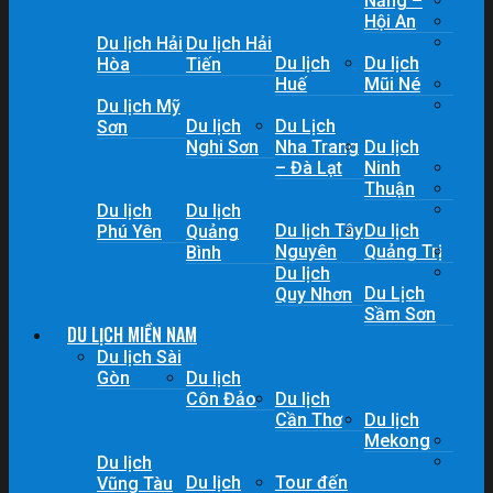
Nẵng –
Hội An
Du lịch Hải
Du lịch Hải
Du lịch
Du lịch
Hòa
Tiến
Huế
Mũi Né
Du lịch Mỹ
Du lịch
Du Lịch
Sơn
Nghi Sơn
Nha Trang
Du lịch
– Đà Lạt
Ninh
Thuận
Du lịch
Du lịch
Du lịch Tây
Du lịch
Phú Yên
Quảng
Nguyên
Quảng Trị
Bình
Du lịch
Du Lịch
Quy Nhơn
Sầm Sơn
DU LỊCH MIỀN NAM
Du lịch Sài
Gòn
Du lịch
Côn Đảo
Du lịch
Cần Thơ
Du lịch
Mekong
Du lịch
Du lịch
Tour đến
Vũng Tàu