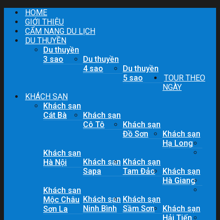
Skip
HOME
to
GIỚI THIỆU
content
CẨM NANG DU LỊCH
DU THUYỀN
Du thuyền
3 sao
Du thuyền
4 sao
Du thuyền
5 sao
TOUR THEO
NGÀY
KHÁCH SẠN
Khách sạn
Cát Bà
Khách sạn
Cô Tô
Khách sạn
Đồ Sơn
Khách sạn
Hạ Long
Khách sạn
Khách sạn
Khách sạn
Hà Nội
Sapa
Tam Đảo
Khách sạn
Hà Giang
Khách sạn
Khách sạn
Khách sạn
Mộc Châu
Ninh Bình
Sầm Sơn
Khách sạn
Sơn La
Hải Tiến