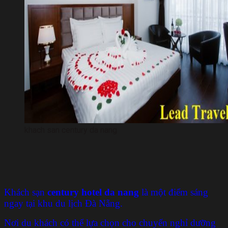
khach san century da nang
Khách sạn
century hotel da nang
là một điểm sáng
ngay tại khu du lịch Đà Nẵng.
Nơi du khách có thể lựa chọn cho chuyến nghỉ dưỡng