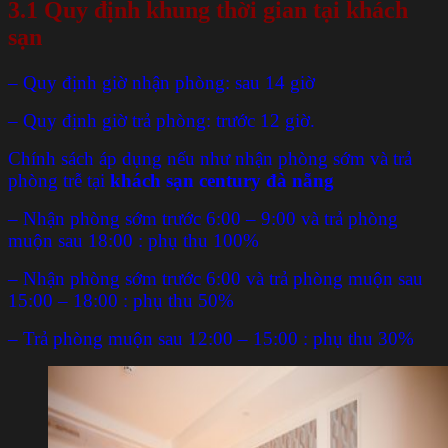
3.1
Quy định khung thời gian tại khách
sạn
– Quy định giờ nhận phòng: sau 14 giờ
– Quy định giờ trả phòng: trước 12 giờ.
Chính sách áp dụng nếu như nhận phòng sớm và trả
phòng trễ tại
khách sạn century đà nẵng
– Nhận phòng sớm trước 6:00 – 9:00 và trả phòng
muộn sau 18:00 : phụ thu 100%
– Nhận phòng sớm trước 6:00 và trả phòng muộn sau
15:00 – 18:00 : phụ thu 50%
– Trả phòng muộn sau 12:00 – 15:00 : phụ thu 30%