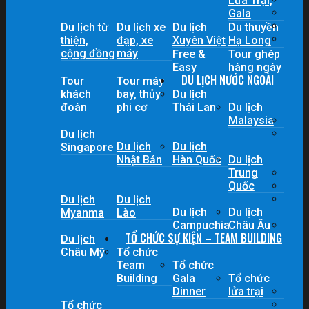
Lửa Trại,
Gala
Du lịch từ
Du lịch xe
Du lịch
Du thuyền
thiện,
đạp, xe
Xuyên Việt
Hạ Long
cộng đồng
máy
Free &
Tour ghép
Easy
hàng ngày
DU LỊCH NƯỚC NGOÀI
Tour
Tour máy
khách
bay, thủy
Du lịch
đoàn
phi cơ
Thái Lan
Du lịch
Malaysia
Du lịch
Du lịch
Du lịch
Singapore
Nhật Bản
Hàn Quốc
Du lịch
Trung
Quốc
Du lịch
Du lịch
Du lịch
Du lịch
Myanma
Lào
Campuchia
Châu Âu
TỔ CHỨC SỰ KIỆN – TEAM BUILDING
Du lịch
Châu Mỹ
Tổ chức
Team
Tổ chức
Building
Gala
Tổ chức
Dinner
lửa trại
Tổ chức