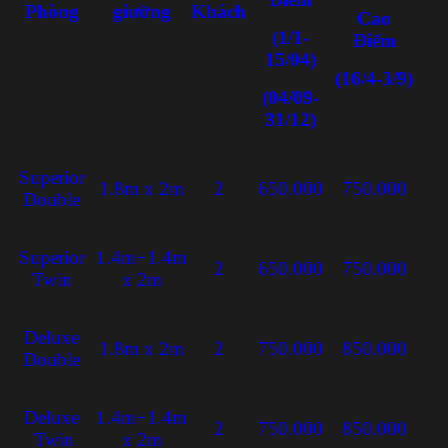
Phòng
giường
Khách
Cao
(1/1-
Điểm
15/04)
(16/4-3/9)
(04/09-
31/12)
Superior
1.8m x 2m
2
650.000
750.000
Double
Superior
1.4m+1.4m
2
650.000
750.000
Twin
x 2m
Deluxe
1.8m x 2m
2
750.000
850.000
Double
Deluxe
1.4m+1.4m
2
750.000
850.000
Twin
x 2m