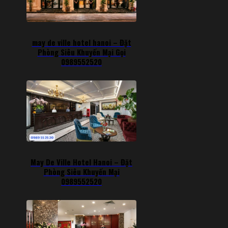
may de ville hotel hanoi – Đặt
Phòng Siêu Khuyến Mại Gọi
0989552520
May De Ville Hotel Hanoi – Đặt
Phòng Siêu Khuyến Mại
0989552520