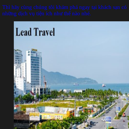
Thì hãy cùng chúng tôi khám phá ngay tại khách sạn có
những dịch vụ tiện ích như thế nào nhé.