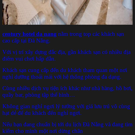
century hotel da nang
nằm trong top các khách sạn
cao cấp tại Đà Nẵng.
Với vị trí xây dựng đắc địa, gần khách sạn có nhiều địa
điểm vui chơi hấp dẫn.
Khách sạn cung cấp đến du khách tham quan một nơi
nghỉ dưỡng thoải mái với hệ thống phòng đa dạng.
Cùng nhiều dịch vụ tiện ích khác như nhà hàng, hồ bơi,
quầy bar, phòng tập thể hình…
Không gian nghỉ ngơi lý tưởng với giá lưu trú vô cùng
hạt dẻ để du khách đến nghỉ ngơi.
Nếu bạn đang chuẩn bị tới du lịch Đà Nẵng và đang tìm
kiếm cho mình một nơi dừng chân