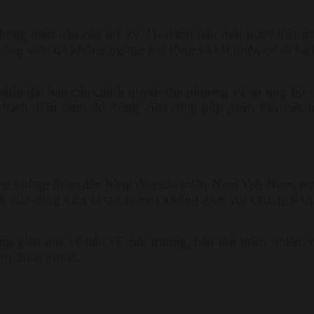
ng năm đầu của thế kỷ 21, đánh dấu một bước tiến mới 
công viên đã không ngừng mở rộng và cải thiện cơ sở hạ
nhìn dài hạn của chính quyền địa phương và sự ủng hộ t
hách. Bên cạnh đó, công viên cũng góp phần vào việc bảo
ng những điểm đến hàng đầu của miền Nam Việt Nam, nơi 
của công viên là tạo ra một không gian vui chơi giải trí 
ộng giáo dục về bảo vệ môi trường, bảo tồn thiên nhiên
rị thiên nhiên.