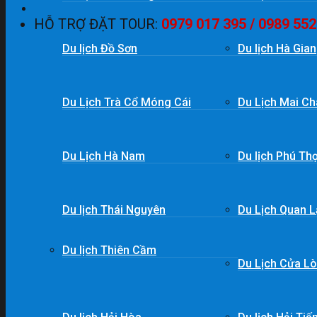
HỖ TRỢ ĐẶT TOUR:
0979 017 395 / 0989 552
Du lịch Đồ Sơn
Du lịch Hà Gia
Du Lịch Trà Cổ Móng Cái
Du Lịch Mai Ch
Du Lịch Hà Nam
Du lịch Phú Th
Du lịch Thái Nguyên
Du Lịch Quan 
Du lịch Thiên Cầm
Du Lịch Cửa L