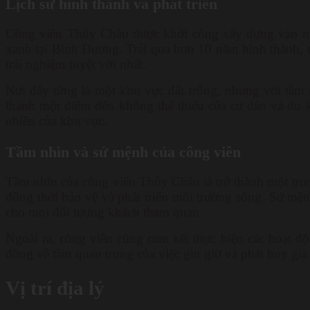
Lịch sử hình thành và phát triển
Công viên Thủy Châu được khởi công xây dựng vào nhữ
xanh tại Bình Dương. Trải qua hơn 10 năm hình thành, 
trải nghiệm tuyệt vời nhất.
Nơi đây từng là một khu vực đất trống, nhưng với tầm 
thành một điểm đến không thể thiếu của cư dân và du k
nhiên của khu vực.
Tầm nhìn và sứ mệnh của công viên
Tầm nhìn của công viên Thủy Châu là trở thành một tro
đồng thời bảo vệ và phát triển môi trường sống. Sứ mệnh 
cho mọi đối tượng khách tham quan.
Ngoài ra, công viên cũng cam kết thực hiện các hoạt đ
đồng về tầm quan trọng của việc gìn giữ và phát huy giá t
Vị trí địa lý