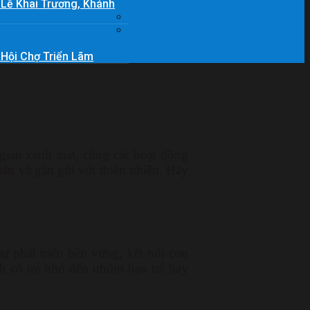
 Lễ Khai Trương, Khánh
 Hội Chợ Triển Lãm
 gian xanh mát, cùng các hoạt động
iãn và gần gũi với thiên nhiên. Hãy
ự phát triển bền vững, kết nối con
nh có trẻ nhỏ đến nhóm bạn trẻ hay