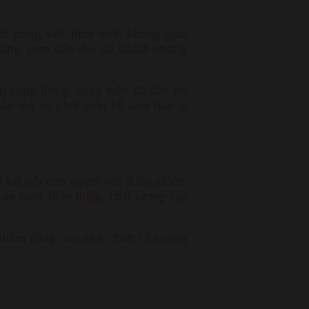
trong việc phát triển không gian
 tầng, đem đến cho du khách những
ừ cộng đồng, công viên đã dần trở
 tồn và phát triển hệ sinh thái tự
kết nối con người với thiên nhiên,
an toàn, thân thiện, chất lượng cao
, nhằm nâng cao nhận thức của cộng