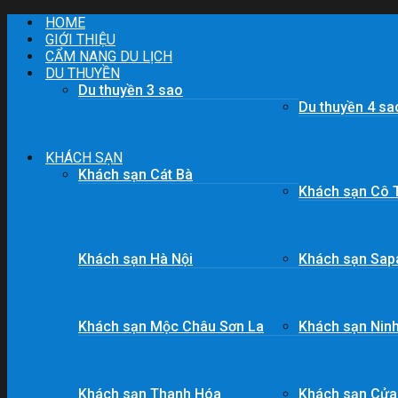
Skip
HOME
to
GIỚI THIỆU
content
CẨM NANG DU LỊCH
DU THUYỀN
Du thuyền 3 sao
Du thuyền 4 sa
KHÁCH SẠN
Khách sạn Cát Bà
Khách sạn Cô 
Khách sạn Hà Nội
Khách sạn Sap
Khách sạn Mộc Châu Sơn La
Khách sạn Ninh
Khách sạn Thanh Hóa
Khách sạn Cửa