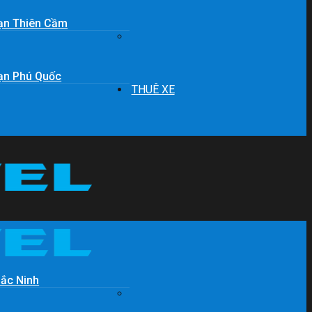
ạn Thiên Cầm
ạn Phú Quốc
THUÊ XE
Bắc Ninh