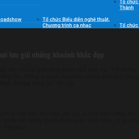
Tổ chức
Thành
 Roadshow
Tổ chức Biểu diễn nghệ thuật,
Chương trình ca nhạc
Tổ chức
ơi lưu giữ những khoảnh khắc đẹp
ấp dẫn nổi bật giữa lòng thành phố hiện đại. Với không
lý tưởng cho những ai muốn tìm kiếm những phút giây thư g
 Bình Dương
trong bài viết này.
ần là một khu vui chơi, mà còn là một biểu tượng của s
vụ nhiều đối tượng khách tham quan khác nhau, từ gia đì
n Việt Nam.