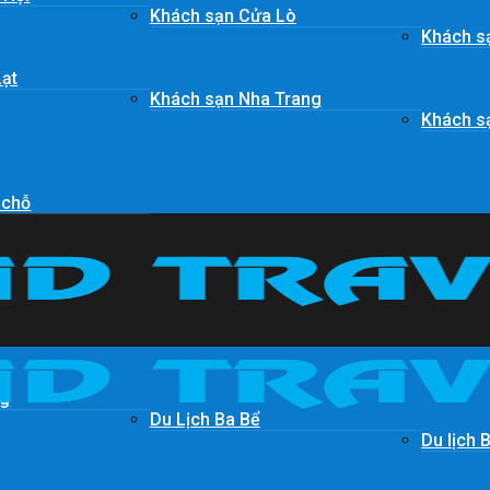
Khách sạn Cửa Lò
Khách s
Lạt
Khách sạn Nha Trang
Khách s
 chỗ
ng
Du Lịch Ba Bể
Du lịch 