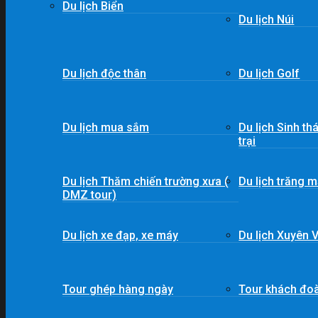
Du lịch Biển
Du lịch Núi
Du lịch độc thân
Du lịch Golf
Du lịch mua sắm
Du lịch Sinh th
trại
Du lịch Thăm chiến trường xưa (
Du lịch trăng m
DMZ tour)
Du lịch xe đạp, xe máy
Du lịch Xuyên V
Tour ghép hàng ngày
Tour khách đo