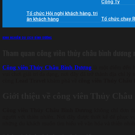
Công Ty
Tổ chức Hội nghị khách hàng, tri
Tổ chức chạy
ân khách hàng
KINH NGHIỆM DU LỊCH BÌNH DƯƠNG
Tham quan công viên thủy châu bình dương n
Công viên Thủy Châu Bình Dương
là một điểm đến h
vui chơi giải trí đa dạng, nơi đây đã trở thành địa chỉ 
cùng
Lead Travel
khám phá về
công viên Thủy Châu
Giới thiệu về công viên Thủy Châu
Công viên Thủy Châu Bình Dương
không chỉ đơn thu
người với thiên nhiên. Nơi đây được thiết kế để phục 
những du khách muốn tìm hiểu về văn hóa và thiên nhiê