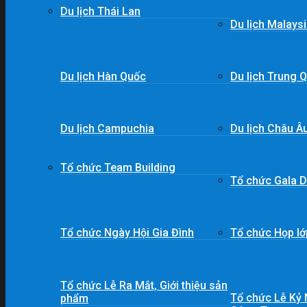
Du lịch Thái Lan
Du lịch Malays
Du lịch Hàn Quốc
Du lịch Trung 
Du lịch Campuchia
Du lịch Châu Â
Tổ chức Team Building
Tổ chức Gala D
Tổ chức Ngày Hội Gia Đình
Tổ chức Họp lớp
Tổ chức Lễ Ra Mắt, Giới thiệu sản
Tổ chức Lễ Kỷ
phẩm