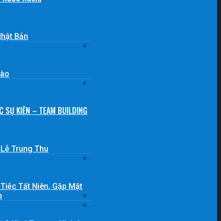
Nhật Bản
Lào
C SỰ KIỆN – TEAM BUILDING
 Lễ Trung Thu
Tiệc Tất Niên, Gặp Mặt
m