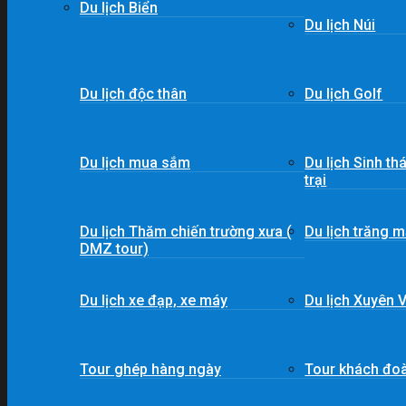
Du lịch Biển
Du lịch Núi
Du lịch độc thân
Du lịch Golf
Du lịch mua sắm
Du lịch Sinh th
trại
Du lịch Thăm chiến trường xưa (
Du lịch trăng m
DMZ tour)
Du lịch xe đạp, xe máy
Du lịch Xuyên V
Tour ghép hàng ngày
Tour khách đo