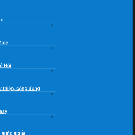
Hè
Mice
Lễ Hội
từ thiện, cộng đồng
Easy
H NƯỚC NGOÀI