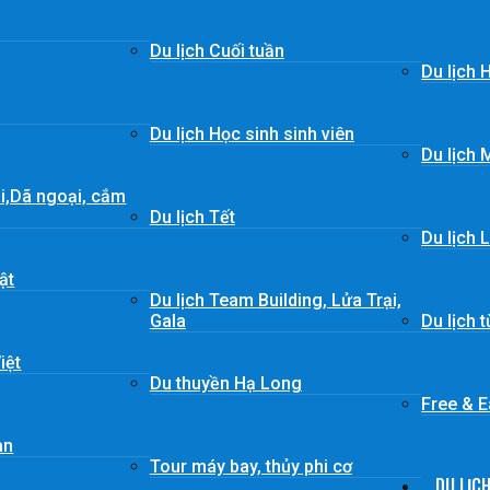
Du lịch Cuối tuần
Du lịch 
Du lịch Học sinh sinh viên
Du lịch 
ái,Dã ngoại, cắm
Du lịch Tết
Du lịch 
ật
Du lịch Team Building, Lửa Trại,
Gala
Du lịch 
iệt
Du thuyền Hạ Long
Free & 
àn
Tour máy bay, thủy phi cơ
DU LỊC