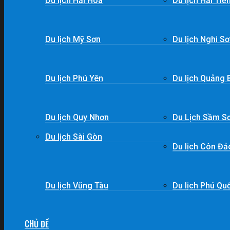
Du lịch Hải Hòa
Du lịch Hải Tiế
Du lịch Mỹ Sơn
Du lịch Nghi S
Du lịch Phú Yên
Du lịch Quảng 
Du lịch Quy Nhơn
Du Lịch Sầm S
Du lịch Sài Gòn
Du lịch Côn Đả
Du lịch Vũng Tàu
Du lịch Phú Qu
CHỦ ĐỀ