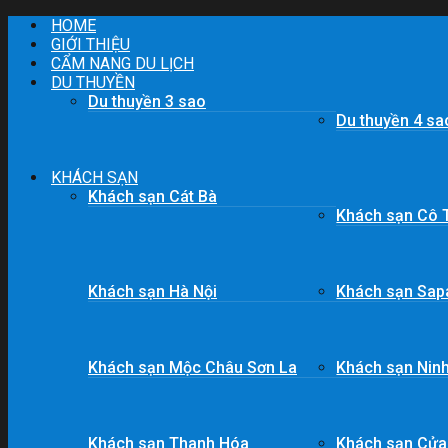
Skip
HOME
to
GIỚI THIỆU
content
CẨM NANG DU LỊCH
DU THUYỀN
Du thuyền 3 sao
Du thuyền 4 sa
KHÁCH SẠN
Khách sạn Cát Bà
Khách sạn Cô 
Khách sạn Hà Nội
Khách sạn Sap
Khách sạn Mộc Châu Sơn La
Khách sạn Ninh
Khách sạn Thanh Hóa
Khách sạn Cửa