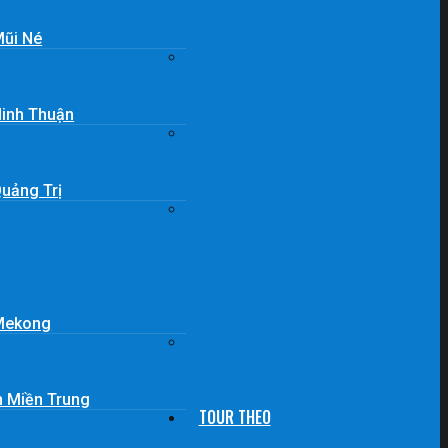
Mũi Né
Ninh Thuận
Quảng Trị
 Mekong
n Miền Trung
TOUR THEO