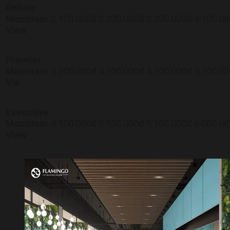
Deluxe
Mountain
2.100.000đ
3.200.000đ
3.200.000đ
4.100.0
View
Premier
Mountain
3.200.000đ
4.100.000đ
4.100.000đ
5.100.0
Vie
Executive
Mountain
4.100.000đ
5.100.000đ
5.100.000đ
6.000.0
View