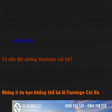
Flamingo Cát Bà là tổ hợp nghỉ dưỡng 5 sao cao
cấp đầu tiện ở đảo Ngọc Cát Bà. Không chỉ đem
đến cho du khách không gian nghỉ dưỡng xanh –
khoáng đạt hòa mình cùng biển khơi. Khi
đặt phòng
flamingo cát bà
, bạn sẽ nhận được rất nhiều tiện
nghi hấp dẫn khác.
Cùng
chúng tôi
lên lịch trình cho chuyến nghỉ dưỡng
ở thiên đường biển Cát Bà ngay hôm nay nhé.
Có nên đặt phòng flamingo cát bà?
Một trong những quan tâm hàng đầu của du khách
khi lựa chọn khu nghỉ dưỡng Flamingo Cát Bà là sẽ
được tận hưởng những tiện nghi gì?
Những lí do bạn không thể bỏ lỡ
Flamingo Cát Bà