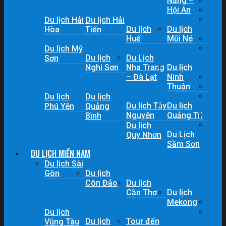
Nẵng –
Hội An
Du lịch Hải
Du lịch Hải
Du lịch
Du lịch
Hòa
Tiến
Huế
Mũi Né
Du lịch Mỹ
Du lịch
Du Lịch
Sơn
Nghi Sơn
Nha Trang
Du lịch
– Đà Lạt
Ninh
Thuận
Du lịch
Du lịch
Du lịch Tây
Du lịch
Phú Yên
Quảng
Nguyên
Quảng Trị
Bình
Du lịch
Du Lịch
Quy Nhơn
Sầm Sơn
DU LỊCH MIỀN NAM
Du lịch Sài
Gòn
Du lịch
Côn Đảo
Du lịch
Cần Thơ
Du lịch
Mekong
Du lịch
Du lịch
Tour đến
Vũng Tàu