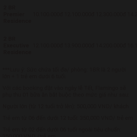
2 BR
Premier
10.100.000đ
12.100.000đ
12.300.000đ
14.
Residence
2 BR
Executive
12.100.000đ
13.900.000đ
14.200.000đ
16.
Residence
***Lưu ý: Sức chứa tối đa/ phòng: 1BR là 2 người
lớn + 1 trẻ em dưới 6 tuổi.
Với các booking đặt vào ngày lễ Tết, Flamingo sẽ
phụ thu 01 bữa ăn bắt buộc theo mức giá như sau:
Người lớn (từ 12 tuổi trở lên): 500,000 VND/ khách
Trẻ em từ 06 đến dưới 12 tuổi: 350,000 VND/ trẻ em
Trẻ em từ 02 đến dưới 06 tuổi ngoài tiêu chuẩn:
250,000 VND /trẻ em