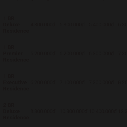
1 BR
Deluxe
4.300.000đ
5.300.000đ
5.400.000đ
6.3
Residence
1 BR
Premier
5.200.000đ
6.200.000đ
6.300.000đ
7.3
Residence
1 BR
Executive
6.200.000đ
7.100.000đ
7.300.000đ
8.2
Residence
2 BR
Deluxe
8.300.000đ
10.300.000đ
10.400.000đ
12.
Residence