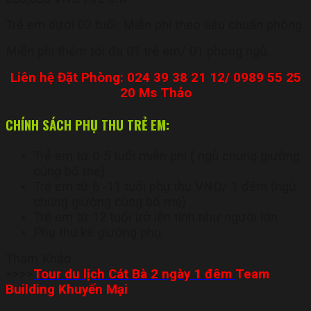
Trẻ em dưới 02 tuổi: Miễn phí theo tiêu chuẩn phòng.
Miễn phí thêm tối đa 01 trẻ em/ 01 phòng ngủ.
Liên hệ Đặt Phòng: 024 39 38 21 12/ 0989 55 25
20 Ms Thảo
CHÍNH SÁCH PHỤ THU TRẺ EM:
Trẻ em từ 0-5 tuổi miễn phí ( ngủ chung giường
cùng bố mẹ)
Trẻ em từ 6 -11 tuổi phụ thu VND/ 1 đêm (ngủ
chung giường cùng bố mẹ)
Trẻ em từ 12 tuổi trở lên tính như người lớn
Phụ thu kê giường phụ
Tham Khảo
>>>>
Tour du lịch Cát Bà 2 ngày 1 đêm
Team
Building Khuyến Mại