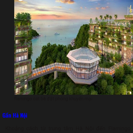
flamingo cát bà đặt phòng khuyến mại
Gần Hà Nội
Khoảng cách từ trung tâm Hà Nội đến Flamingo