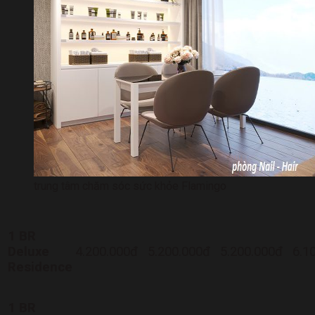
trung tâm chăm sóc sức khỏe Flamingo
1 BR
Deluxe
4.200.000đ
5.200.000đ
5.200.000đ
6.1
Residence
1 BR