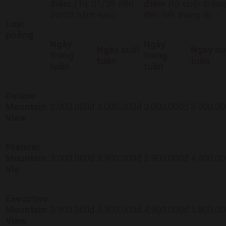
điểm
(Từ 01/09 đến
điểm
(từ cuối tháng
20/05 năm sau)
đến hết tháng 8)
Loại
phòng
Ngày
Ngày
Ngày cuối
Ngày cu
trong
trong
tuần
tuần
tuần
tuần
Deluxe
Mountain
2.000.000đ
3.000.000đ
3.000.000đ
3.900.0
View
Premier
Mountain
3.000.000đ
3.900.000đ
3.900.000đ
4.900.0
Vie
Executive
Mountain
3.900.000đ
4.900.000đ
4.900.000đ
5.800.0
View