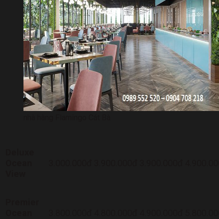
nhà hàng Flamingo Cát Bà
Deluxe
Ocean
3.000.000đ
3.900.000đ
3.900.000đ
4.900.0
View
Premier
Ocean
3.800.000đ
4.800.000đ
4.900.000đ
5.800.0