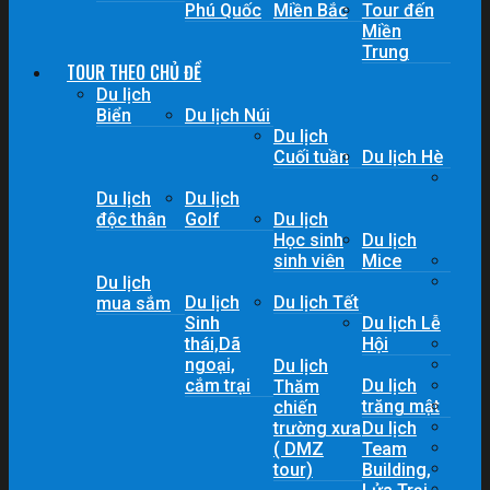
Phú Quốc
Miền Bắc
Tour đến
Miền
Trung
TOUR THEO CHỦ ĐỀ
Du lịch
Biển
Du lịch Núi
Du lịch
Cuối tuần
Du lịch Hè
Du lịch
Du lịch
độc thân
Golf
Du lịch
Học sinh
Du lịch
sinh viên
Mice
Du lịch
Du lịch
Du lịch Tết
mua sắm
Sinh
Du lịch Lễ
thái,Dã
Hội
ngoại,
Du lịch
cắm trại
Du lịch
Thăm
trăng mật
chiến
trường xưa
Du lịch
( DMZ
Team
tour)
Building,