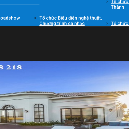
Tổ chức
Thành
 Roadshow
Tổ chức Biểu diễn nghệ thuật,
Chương trình ca nhạc
Tổ chức