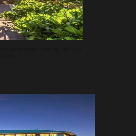
phòng vinpearl cửa hội
nhỉ? Với
ới nhé.