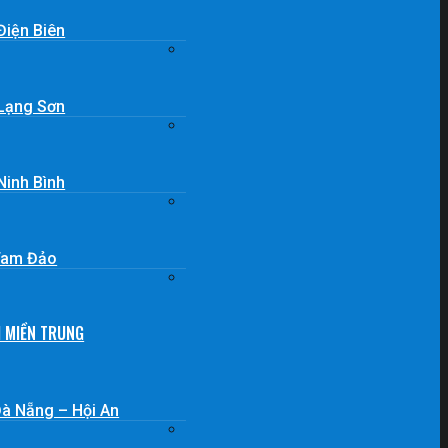
Điện Biên
 Lạng Sơn
Ninh Bình
 Tam Đảo
H MIỀN TRUNG
Đà Nẵng – Hội An