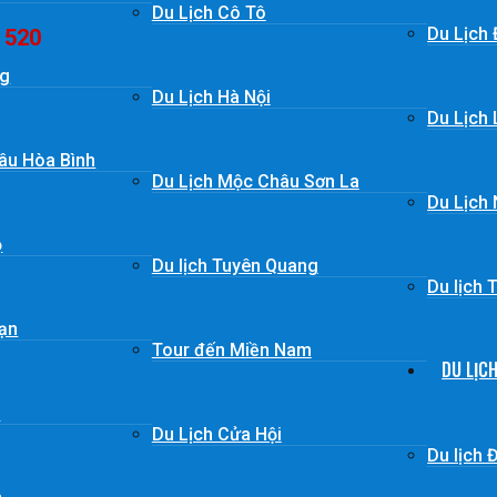
Du Lịch Cô Tô
Du Lịch 
 520
ng
Du Lịch Hà Nội
Du Lịch
âu Hòa Bình
Du Lịch Mộc Châu Sơn La
Du Lịch 
ọ
Du lịch Tuyên Quang
Du lịch
Lạn
Tour đến Miền Nam
DU LỊC
ò
Du Lịch Cửa Hội
Du lịch 