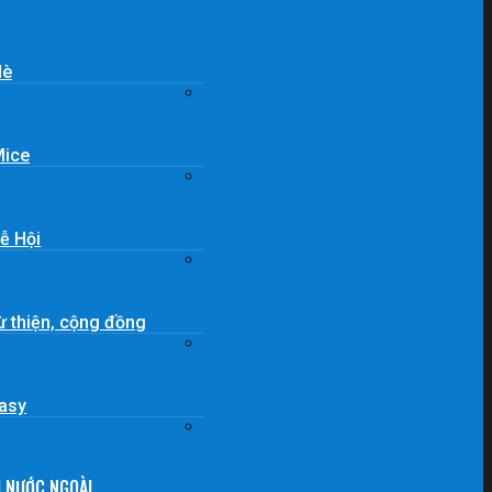
Hè
Mice
Lễ Hội
từ thiện, cộng đồng
Easy
H NƯỚC NGOÀI