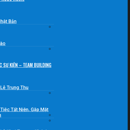
Nhật Bản
Lào
C SỰ KIỆN – TEAM BUILDING
 Lễ Trung Thu
Tiệc Tất Niên, Gặp Mặt
m