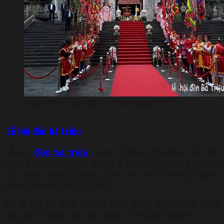
lễ hội đền bà triệu được tổ chức trọng thể
Lễ hội
đền bà triệu
Lễ hội
đền bà triệu
được tổ chức thường niên (từ
ngày 21 đến ngày 23 tháng 2 âm lịch) mang đậm nét
văn hóa truyền thống gắn liền với những truyền
thuyết lịch sử về Bà Triệu.
Tại lễ hội sẽ diễn ra các hoạt động như: tế lễ, rước
kiệu, tế nữ quan, lễ Mộc dục, tế Phụng Nghinh…