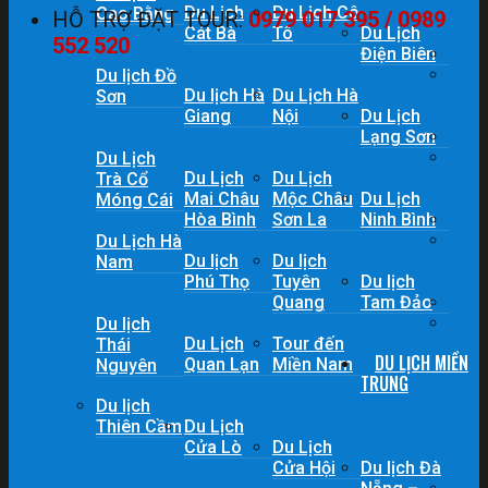
Du Lịch
Du Lịch Cô
Cao Bằng
HỖ TRỢ ĐẶT TOUR:
0979 017 395 / 0989
Cát Bà
Tô
Du Lịch
552 520
Điện Biên
Du lịch Đồ
Du lịch Hà
Du Lịch Hà
Sơn
Giang
Nội
Du Lịch
Lạng Sơn
Du Lịch
Du Lịch
Du Lịch
Trà Cổ
Mai Châu
Mộc Châu
Du Lịch
Móng Cái
Hòa Bình
Sơn La
Ninh Bình
Du Lịch Hà
Du lịch
Du lịch
Nam
Phú Thọ
Tuyên
Du lịch
Quang
Tam Đảo
Du lịch
Du Lịch
Tour đến
Thái
DU LỊCH MIỀN
Quan Lạn
Miền Nam
Nguyên
TRUNG
Du lịch
Thiên Cầm
Du Lịch
Cửa Lò
Du Lịch
Cửa Hội
Du lịch Đà