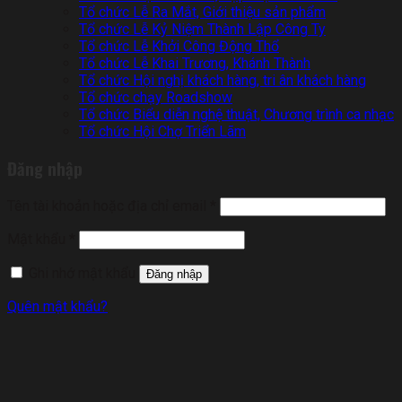
Tổ chức Lễ Ra Mắt, Giới thiệu sản phẩm
Tổ chức Lễ Kỷ Niệm Thành Lập Công Ty
Tổ chức Lễ Khởi Công Động Thổ
Tổ chức Lễ Khai Trương, Khánh Thành
Tổ chức Hội nghị khách hàng, tri ân khách hàng
Tổ chức chạy Roadshow
Tổ chức Biểu diễn nghệ thuật, Chương trình ca nhạc
Tổ chức Hội Chợ Triển Lãm
Đăng nhập
Tên tài khoản hoặc địa chỉ email
*
Mật khẩu
*
Ghi nhớ mật khẩu
Đăng nhập
Quên mật khẩu?