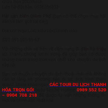
chứa trên 200 khách.
Liên hệ đặt bàn: 0936266313
Hải sản biển Diêm Phố
(bạn có thể chọn mua hải
sản về làm quà tại đây)
Địa chỉ: Ngư Lộc, Hậu Lộc,Thanh Hóa.
SDT 091 595 95 67
Với những chia sẻ trên về cẩm nang đi
đền bà triệu
xứ Thanh, chúng tôi hi vọng đã giúp bạn có được
những hành trang trọn vẹn nhất cho chuyến du lịch
sắp tới.
Bạn có muốn chuyến du lịch thoải mái mà không
cần lo lắng về phương tiện đi lại, lịch trình tham
quan? Tham khảo ngay
CÁC TOUR DU LỊCH THANH
HÓA TRỌN GÓI
hoặc liên hệ Hotline
0989 552 520
– 0904 708 218
để được tư vấn những thông tin
mới và chính xác nhất nhé.