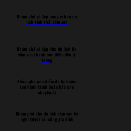
Khám phá vẻ đẹp hùng vĩ khu du
lịch sinh thái sầm sơn
Khám phá vẻ đẹp khu du lịch flc
sầm sơn thanh hóa điểm đến lý
tưởng
Khám phá các điểm du lịch sầm
sơn hành trình hoàn hảo cho
chuyến đi
Khám phá khu du lịch sầm sơn kỳ
nghỉ tuyệt vời cùng gia đình