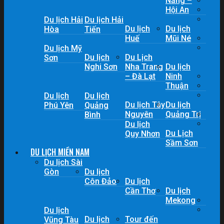
Nẵng –
Hội An
Du lịch Hải
Du lịch Hải
Du lịch
Du lịch
Hòa
Tiến
Huế
Mũi Né
Du lịch Mỹ
Du lịch
Du Lịch
Sơn
Nghi Sơn
Nha Trang
Du lịch
– Đà Lạt
Ninh
Thuận
Du lịch
Du lịch
Du lịch Tây
Du lịch
Phú Yên
Quảng
Nguyên
Quảng Trị
Bình
Du lịch
Du Lịch
Quy Nhơn
Sầm Sơn
DU LỊCH MIỀN NAM
Du lịch Sài
Gòn
Du lịch
Côn Đảo
Du lịch
Cần Thơ
Du lịch
Mekong
Du lịch
Du lịch
Tour đến
Vũng Tàu