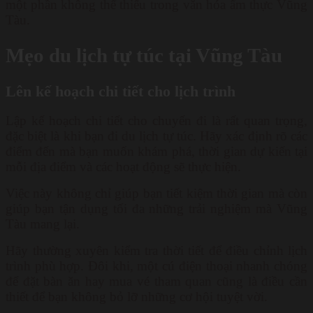
một phần không thể thiếu trong văn hóa ẩm thực Vũng
Tàu.
Mẹo du lịch tự túc tại Vũng Tàu
Lên kế hoạch chi tiết cho lịch trình
Lập kế hoạch chi tiết cho chuyến đi là rất quan trọng,
đặc biệt là khi bạn đi du lịch tự túc. Hãy xác định rõ các
điểm đến mà bạn muốn khám phá, thời gian dự kiến tại
mỗi địa điểm và các hoạt động sẽ thực hiện.
Việc này không chỉ giúp bạn tiết kiệm thời gian mà còn
giúp bạn tận dụng tối đa những trải nghiệm mà Vũng
Tàu mang lại.
Hãy thường xuyên kiểm tra thời tiết để điều chỉnh lịch
trình phù hợp. Đôi khi, một cú điện thoại nhanh chóng
để đặt bàn ăn hay mua vé tham quan cũng là điều cần
thiết để bạn không bỏ lỡ những cơ hội tuyệt vời.