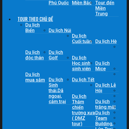
Phú Quốc
Miền Bắc
Tour đến
Miền
Trung
TOUR THEO CHỦ ĐỀ
Du lịch
Biển
Du lịch Núi
Du lịch
Cuối tuần
Du lịch Hè
Du lịch
Du lịch
độc thân
Golf
Du lịch
Học sinh
Du lịch
sinh viên
Mice
Du lịch
Du lịch
Du lịch Tết
mua sắm
Sinh
Du lịch Lễ
thái,Dã
Hội
ngoại,
Du lịch
cắm trại
Du lịch
Thăm
trăng mật
chiến
trường xưa
Du lịch
( DMZ
Team
tour)
Building,