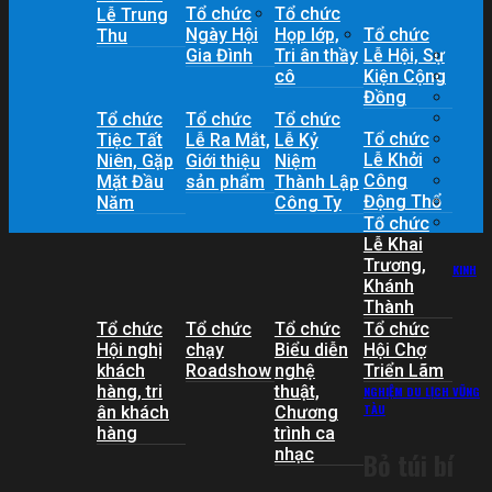
Tổ chức
Tổ chức
Lễ Trung
Ngày Hội
Họp lớp,
Tổ chức
Thu
Gia Đình
Tri ân thầy
Lễ Hội, Sự
cô
Kiện Cộng
Đồng
Tổ chức
Tổ chức
Tổ chức
Tổ chức
Tiệc Tất
Lễ Ra Mắt,
Lễ Kỷ
Lễ Khởi
Niên, Gặp
Giới thiệu
Niệm
Công
Mặt Đầu
sản phẩm
Thành Lập
Động Thổ
Năm
Công Ty
Tổ chức
Lễ Khai
Trương,
KINH
Khánh
Thành
Tổ chức
Tổ chức
Tổ chức
Tổ chức
Hội nghị
chạy
Biểu diễn
Hội Chợ
khách
Roadshow
nghệ
Triển Lãm
hàng, tri
thuật,
NGHIỆM DU LỊCH VŨNG
TÀU
ân khách
Chương
hàng
trình ca
nhạc
Bỏ túi bí