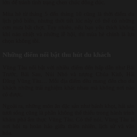
lớn để tránh tình trạng chen chúc đông đúc.
Mùa hè từ tháng 5 đến tháng 10 cũng là thời điểm du
lịch phổ biến, nhưng thời tiết lúc này có thể có những
cơn mưa bất chợt. Tuy nhiên, nếu bạn yêu thích không
khí náo nhiệt và những lễ hội, thì mùa hè chính là lựa
chọn không tồi.
Những điểm nổi bật thu hút du khách
Vũng Tàu nổi bật với nhiều điểm đến hấp dẫn như Bãi
Trước, Bãi Sau, Núi Nhỏ và tượng Chúa Kitô, Hải
Đăng Vũng Tàu… Mỗi địa điểm đều mang đến cho du
khách những trải nghiệm khác nhau mà không nơi nào
có được.
Ngoài ra, những món ăn đặc sản như bánh khọt, hải sản
tươi sống cũng là phần không thể thiếu trong hành trình
khám phá ẩm thực Vũng Tàu. Có thể nói, Vũng Tàu là
nơi hội tụ hoàn hảo giữa thiên nhiên, lịch sử và văn
hóa.