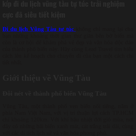
kíp đi du lịch vũng tàu tự túc trải nghiệm
cực đã siêu tiết kiệm
Đi du lịch Vũng Tàu tự túc
không chỉ mang lại cho
bạn những khoảng thời gian thư giãn bên bờ biển mà
còn là cơ hội để khám phá vẻ đẹp và văn hóa độc đáo
của thành phố biển này. Hãy cùng Lead Travel tìm hiểu
cách lên kế hoạch cho chuyến đi của bạn một cách chi
tiết nhất.
Giới thiệu về Vũng Tàu
Đôi nét về thành phố biển Vũng Tàu
Vũng Tàu, một thành phố ven biển nổi tiếng, nằm ở
phía Nam Việt Nam, với vị trí thuận lợi cách TP.HCM
chỉ khoảng 120km. Với khí hậu nhiệt đới gió mùa, nơi
đây có những bãi biển xanh mát, cát trắng trải dài, cùng
với các di tích lịch sử và văn hóa phong phú.