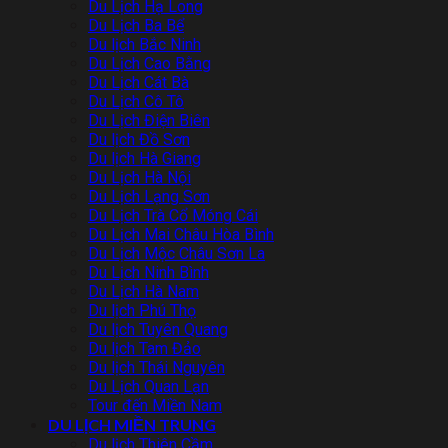
Du Lịch Hạ Long
Du Lịch Ba Bể
Du lịch Bắc Ninh
Du Lịch Cao Bằng
Du Lịch Cát Bà
Du Lịch Cô Tô
Du Lịch Điện Biên
Du lịch Đồ Sơn
Du lịch Hà Giang
Du Lịch Hà Nội
Du Lịch Lạng Sơn
Du Lịch Trà Cổ Móng Cái
Du Lịch Mai Châu Hòa Bình
Du Lịch Mộc Châu Sơn La
Du Lịch Ninh Bình
Du Lịch Hà Nam
Du lịch Phú Thọ
Du lịch Tuyên Quang
Du lịch Tam Đảo
Du lịch Thái Nguyên
Du Lịch Quan Lạn
Tour đến Miền Nam
DU LỊCH MIỀN TRUNG
Du lịch Thiên Cầm