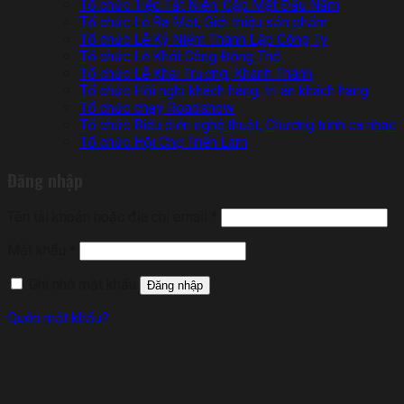
Tổ chức Tiệc Tất Niên, Gặp Mặt Đầu Năm
Tổ chức Lễ Ra Mắt, Giới thiệu sản phẩm
Tổ chức Lễ Kỷ Niệm Thành Lập Công Ty
Tổ chức Lễ Khởi Công Động Thổ
Tổ chức Lễ Khai Trương, Khánh Thành
Tổ chức Hội nghị khách hàng, tri ân khách hàng
Tổ chức chạy Roadshow
Tổ chức Biểu diễn nghệ thuật, Chương trình ca nhạc
Tổ chức Hội Chợ Triển Lãm
Đăng nhập
Tên tài khoản hoặc địa chỉ email
*
Mật khẩu
*
Ghi nhớ mật khẩu
Đăng nhập
Quên mật khẩu?