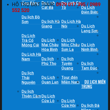
Du Lịch
Du Lịch Cô
Cao Bằng
HỖ TRỢ ĐẶT TOUR:
0979 017 395 / 0989
Cát Bà
Tô
Du Lịch
552 520
Điện Biên
Du lịch Đồ
Du lịch Hà
Du Lịch Hà
Sơn
Giang
Nội
Du Lịch
Lạng Sơn
Du Lịch
Du Lịch
Du Lịch
Trà Cổ
Mai Châu
Mộc Châu
Du Lịch
Móng Cái
Hòa Bình
Sơn La
Ninh Bình
Du Lịch Hà
Du lịch
Du lịch
Nam
Phú Thọ
Tuyên
Du lịch
Quang
Tam Đảo
Du lịch
Du Lịch
Tour đến
Thái
DU LỊCH MIỀN
Quan Lạn
Miền Nam
Nguyên
TRUNG
Du lịch
Thiên Cầm
Du Lịch
Cửa Lò
Du Lịch
Cửa Hội
Du lịch Đà