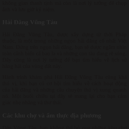
không gian thanh tịnh mà còn là nơi lý tưởng để chụp
ảnh và lưu giữ kỷ niệm.
Hải Đăng Vũng Tàu
Hải Đăng Vũng Tàu, được xây dựng từ thời Pháp
thuộc, là một trong những ngọn hải đăng cổ nhất Việt
Nam. Đứng trên ngọn hải đăng, bạn sẽ được ngắm nhìn
toàn cảnh biển cả bao la và những con tàu đang rẽ sóng.
Đây cũng là nơi lý tưởng để bạn tìm hiểu về lịch sử
hàng hải của vùng đất này.
Hành trình khám phá Hải Đăng Vũng Tàu cũng khá
thú vị, khi bạn có cơ hội tìm hiểu về cách hoạt động
của hải đăng và những câu chuyện thú vị xung quanh
nó. Một buổi chiều tại đây sẽ mang lại cho bạn cảm
giác nhẹ nhàng và thư thái.
Các khu chợ và ẩm thực địa phương
Đến Vũng Tàu, bạn không thể bỏ qua những khu chợ