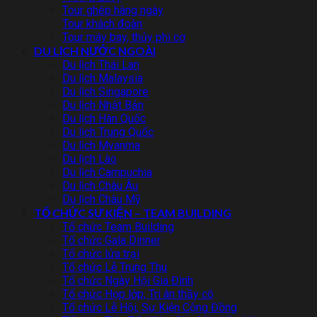
Tour ghép hàng ngày
Tour khách đoàn
Tour máy bay, thủy phi cơ
DU LỊCH NƯỚC NGOÀI
Du lịch Thái Lan
Du lịch Malaysia
Du lịch Singapore
Du lịch Nhật Bản
Du lịch Hàn Quốc
Du lịch Trung Quốc
Du lịch Myanma
Du lịch Lào
Du lịch Campuchia
Du lịch Châu Âu
Du lịch Châu Mỹ
TỔ CHỨC SỰ KIỆN – TEAM BUILDING
Tổ chức Team Building
Tổ chức Gala Dinner
Tổ chức lửa trại
Tổ chức Lễ Trung Thu
Tổ chức Ngày Hội Gia Đình
Tổ chức Họp lớp, Tri ân thầy cô
Tổ chức Lễ Hội, Sự Kiện Cộng Đồng