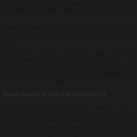
nước đầy thú vị. Bạn có thể tham gia các môn thể thao
như lướt sóng, dù lượn, chèo kayak hay đi cano tốc độ
cao.
Những hoạt động này không chỉ mang lại cảm giác hồi
hộp mà còn giúp bạn tận hưởng cảnh sắc tuyệt đẹp của
biển cả.
Nhiều công ty du lịch ở Vũng Tàu cũng tổ chức các
tour thể thao dưới nước với mức giá khá hợp lý. Bạn
hãy tìm hiểu và đăng ký để có những trải nghiệm đáng
nhớ. Đừng quên chuẩn bị tinh thần cùng với sức khỏe
tốt để tham gia vào những trò chơi này!
Tham quan các khu vui chơi giải trí
Ngoài những hoạt động trên biển, Vũng Tàu còn có
nhiều khu vui chơi giải trí hấp dẫn. Khu vui chơi giải trí
Paradise hay Sun World Hồ Mây được thiết kế hiện đại
với nhiều trò chơi cảm giác mạnh và khu vực thư giãn.
Đây là nơi lý tưởng cho các gia đình có trẻ nhỏ hoặc