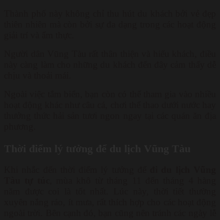
Thành phố này không chỉ thu hút du khách bởi vẻ đẹp
thiên nhiên mà còn bởi sự đa dạng trong các hoạt động
giải trí và ẩm thực.
Người dân Vũng Tàu rất thân thiện và hiếu khách, điều
này càng làm cho những du khách đến đây cảm thấy dễ
chịu và thoải mái.
Ngoài việc tắm biển, bạn còn có thể tham gia vào nhiều
hoạt động khác như câu cá, chơi thể thao dưới nước hay
thưởng thức hải sản tươi ngon ngay tại các quán ăn địa
phương.
Thời điểm lý tưởng để du lịch Vũng Tàu
Khi nhắc đến thời điểm lý tưởng để
đi du lịch Vũng
Tàu tự túc
, mùa khô từ tháng 11 đến tháng 4 hàng
năm được coi là tốt nhất. Lúc này, thời tiết thường
xuyên nắng ráo, ít mưa, rất thích hợp cho các hoạt động
ngoài trời. Bên cạnh đó, bạn cũng nên tránh các ngày lễ