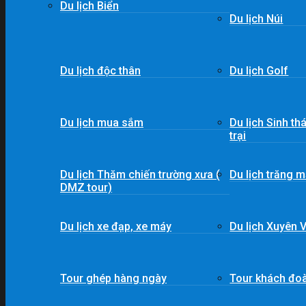
Du lịch Biển
Du lịch Núi
Du lịch độc thân
Du lịch Golf
Du lịch mua sắm
Du lịch Sinh th
trại
Du lịch Thăm chiến trường xưa (
Du lịch trăng m
DMZ tour)
Du lịch xe đạp, xe máy
Du lịch Xuyên V
Tour ghép hàng ngày
Tour khách đo