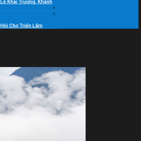
 Lễ Khai Trương, Khánh
 Hội Chợ Triển Lãm