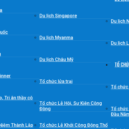
ia
Du lịch Singapore
Du lịch 
Quốc
Du lịch Myanma
Du lịch 
u
Du lịch Châu Mỹ
TỔ CHỨ
inner
Tổ chức lửa trại
Tổ chức
, Tri ân thầy cô
Tổ chức Lễ Hội, Sự Kiện Cộng
Đồng
Tổ chức 
Đầu Nă
 Niệm Thành Lập
Tổ chức Lễ Khởi Công Động Thổ