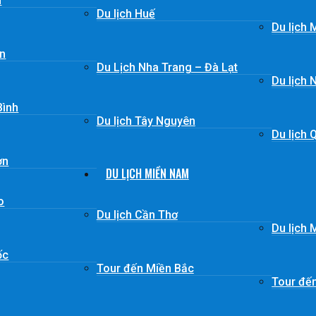
n
Du lịch Huế
Du lịch 
ơn
Du Lịch Nha Trang – Đà Lạt
Du lịch 
Bình
Du lịch Tây Nguyên
Du lịch 
ơn
DU LỊCH MIỀN NAM
o
Du lịch Cần Thơ
Du lịch
ốc
Tour đến Miền Bắc
Tour đế