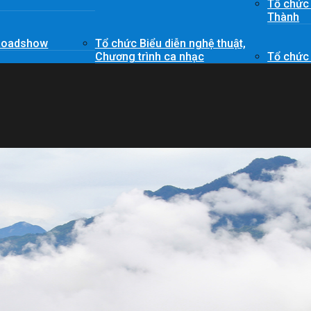
Tổ chức
Thành
 Roadshow
Tổ chức Biểu diễn nghệ thuật,
Chương trình ca nhạc
Tổ chức