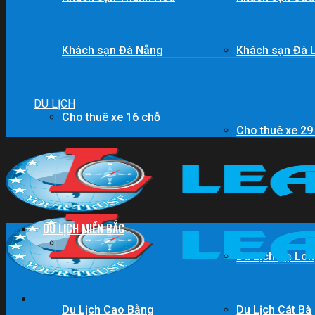
Khách sạn Đà Nẵng
Khách sạn Đà 
DU LỊCH
Cho thuê xe 16 chỗ
Cho thuê xe 29
DU LỊCH MIỀN BẮC
Du lịch Sapa
Du Lịch Hạ Lo
Du Lịch Cao Bằng
Du Lịch Cát Bà