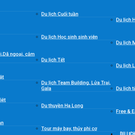
Du lịch Cuối tuần
Du lịch 
Du lịch Học sinh sinh viên
Du lịch 
ái,Dã ngoại, cắm
Du lịch Tết
Du lịch 
ật
Du lịch Team Building, Lửa Trại,
Gala
Du lịch 
iệt
Du thuyền Hạ Long
Free & 
àn
Tour máy bay, thủy phi cơ
DU LỊC