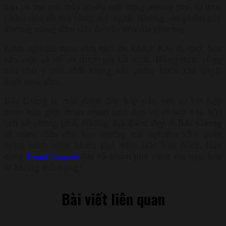
bạn có thể tìm thấy nhiều mặt hàng phong phú từ thực
phẩm đến đồ thủ công mỹ nghệ. Những sản phẩm này
thường mang đậm dấu ấn văn hóa địa phương.
Kinh nghiệm mua sắm cho du khách Khi đi chợ, bạn
nên mặc cả để có được giá tốt nhất. Đồng thời, cũng
nên chú ý đến chất lượng sản phẩm trước khi quyết
định mua sắm.
Bắc Giang là một điểm đến hấp dẫn với sự kết hợp
hoàn hảo giữa thiên nhiên tươi đẹp và di tích văn hóa
lịch sử phong phú. Những
địa điểm đẹp ở Bắc Giang
sẽ mang đến cho bạn những trải nghiệm khó quên
trong hành trình khám phá miền Bắc Việt Nam. Hãy
cùng
Lead Travel
đến và khám phá vùng đất này, bạn
sẽ không thất vọng!
Bài viết liên quan