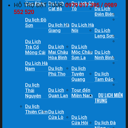
Du Lịch
Du Lịch Cô
Cao Bằng
HỖ TRỢ ĐẶT TOUR:
0979 017 395 / 0989
Cát Bà
Tô
Du Lịch
552 520
Điện Biên
Du lịch Đồ
Du lịch Hà
Du Lịch Hà
Sơn
Giang
Nội
Du Lịch
Lạng Sơn
Du Lịch
Du Lịch
Du Lịch
Trà Cổ
Mai Châu
Mộc Châu
Du Lịch
Móng Cái
Hòa Bình
Sơn La
Ninh Bình
Du Lịch Hà
Du lịch
Du lịch
Nam
Phú Thọ
Tuyên
Du lịch
Quang
Tam Đảo
Du lịch
Du Lịch
Tour đến
Thái
DU LỊCH MIỀN
Quan Lạn
Miền Nam
Nguyên
TRUNG
Du lịch
Thiên Cầm
Du Lịch
Cửa Lò
Du Lịch
Cửa Hội
Du lịch Đà