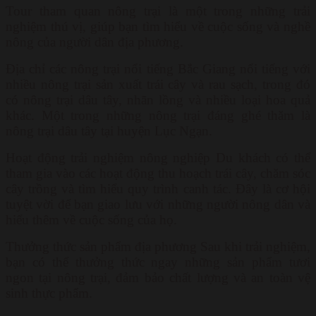
Tour tham quan nông trại là một trong những trải
nghiệm thú vị, giúp bạn tìm hiểu về cuộc sống và nghề
nông của người dân địa phương.
Địa chỉ các nông trại nổi tiếng Bắc Giang nổi tiếng với
nhiều nông trại sản xuất trái cây và rau sạch, trong đó
có nông trại dâu tây, nhãn lồng và nhiều loại hoa quả
khác. Một trong những nông trại đáng ghé thăm là
nông trại dâu tây tại huyện Lục Ngạn.
Hoạt động trải nghiệm nông nghiệp Du khách có thể
tham gia vào các hoạt động thu hoạch trái cây, chăm sóc
cây trồng và tìm hiểu quy trình canh tác. Đây là cơ hội
tuyệt vời để bạn giao lưu với những người nông dân và
hiểu thêm về cuộc sống của họ.
Thưởng thức sản phẩm địa phương Sau khi trải nghiệm,
bạn có thể thưởng thức ngay những sản phẩm tươi
ngon tại nông trại, đảm bảo chất lượng và an toàn vệ
sinh thực phẩm.