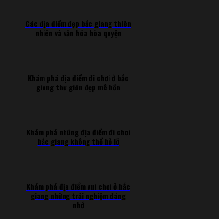
Các địa điểm đẹp bắc giang thiên
nhiên và văn hóa hòa quyện
Khám phá địa điểm đi chơi ở bắc
giang thư giãn đẹp mê hồn
Khám phá những địa điểm đi chơi
bắc giang không thể bỏ lỡ
Khám phá địa điểm vui chơi ở bắc
giang những trải nghiệm đáng
nhớ