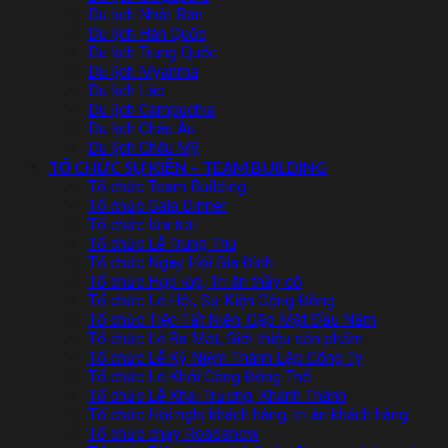
Du lịch Nhật Bản
Du lịch Hàn Quốc
Du lịch Trung Quốc
Du lịch Myanma
Du lịch Lào
Du lịch Campuchia
Du lịch Châu Âu
Du lịch Châu Mỹ
TỔ CHỨC SỰ KIỆN – TEAM BUILDING
Tổ chức Team Building
Tổ chức Gala Dinner
Tổ chức lửa trại
Tổ chức Lễ Trung Thu
Tổ chức Ngày Hội Gia Đình
Tổ chức Họp lớp, Tri ân thầy cô
Tổ chức Lễ Hội, Sự Kiện Cộng Đồng
Tổ chức Tiệc Tất Niên, Gặp Mặt Đầu Năm
Tổ chức Lễ Ra Mắt, Giới thiệu sản phẩm
Tổ chức Lễ Kỷ Niệm Thành Lập Công Ty
Tổ chức Lễ Khởi Công Động Thổ
Tổ chức Lễ Khai Trương, Khánh Thành
Tổ chức Hội nghị khách hàng, tri ân khách hàng
Tổ chức chạy Roadshow