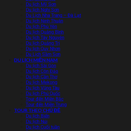
Du lịch Mỹ Sơn
Du lịch Nghi Sơn
Du Lịch Nha Trang – Đà Lạt
Du lịch Ninh Thuận
Du lịch Phú Yên
Du lịch Quảng Bình
Du lịch Tây Nguyên
Du lịch Quảng Trị
Du lịch Quy Nhơn
Du Lịch Sầm Sơn
DU LỊCH MIỀN NAM
Du lịch Sài Gòn
Du lịch Côn Đảo
Du lịch Cần Thơ
Du lịch Mekong
Du lịch Vũng Tàu
Du lịch Phú Quốc
Tour đến Miền Bắc
Tour đến Miền Trung
TOUR THEO CHỦ ĐỀ
Du lịch Biển
Du lịch Núi
Du lịch Cuối tuần