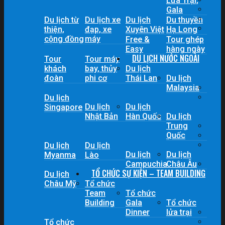
Lửa Trại,
Gala
Du lịch từ
Du lịch xe
Du lịch
Du thuyền
thiện,
đạp, xe
Xuyên Việt
Hạ Long
cộng đồng
máy
Free &
Tour ghép
Easy
hàng ngày
DU LỊCH NƯỚC NGOÀI
Tour
Tour máy
khách
bay, thủy
Du lịch
đoàn
phi cơ
Thái Lan
Du lịch
Malaysia
Du lịch
Du lịch
Du lịch
Singapore
Nhật Bản
Hàn Quốc
Du lịch
Trung
Quốc
Du lịch
Du lịch
Du lịch
Du lịch
Myanma
Lào
Campuchia
Châu Âu
TỔ CHỨC SỰ KIỆN – TEAM BUILDING
Du lịch
Châu Mỹ
Tổ chức
Team
Tổ chức
Building
Gala
Tổ chức
Dinner
lửa trại
Tổ chức