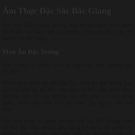
Ẩm Thực Đặc Sắc Bắc Giang
Ẩm thực Bắc Giang phong phú và đa dạng, chắc chắn
sẽ khiến bạn say mê với những món ăn độc đáo và
hương vị đặc trưng.
Món Ăn Đặc Trưng
Bắc Giang có nhiều món ăn ngon mà bạn không nên
bỏ qua.
Danh sách món ăn nổi bật Các món ăn đặc trưng bao
gồm cá kho tộ, gà đồi, cơm lam và bún đậu mắm tôm.
Những món ăn này không chỉ đơn giản mà còn chứa
đựng nhiều nền văn hóa ẩm thực của người dân nơi
đây.
Các nhà hàng và quán ăn nên thử Tại Bắc Giang, bạn
có thể tìm thấy nhiều nhà hàng và quán ăn phục vụ
những món ăn đặc sản này. Một số địa điểm nổi bật