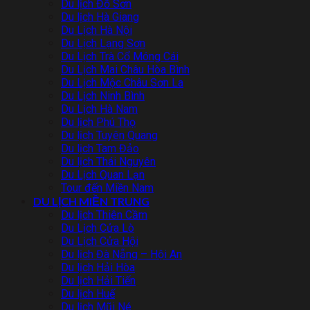
Du lịch Đồ Sơn
Du lịch Hà Giang
Du Lịch Hà Nội
Du Lịch Lạng Sơn
Du Lịch Trà Cổ Móng Cái
Du Lịch Mai Châu Hòa Bình
Du Lịch Mộc Châu Sơn La
Du Lịch Ninh Bình
Du Lịch Hà Nam
Du lịch Phú Thọ
Du lịch Tuyên Quang
Du lịch Tam Đảo
Du lịch Thái Nguyên
Du Lịch Quan Lạn
Tour đến Miền Nam
DU LỊCH MIỀN TRUNG
Du lịch Thiên Cầm
Du Lịch Cửa Lò
Du Lịch Cửa Hội
Du lịch Đà Nẵng – Hội An
Du lịch Hải Hòa
Du lịch Hải Tiến
Du lịch Huế
Du lịch Mũi Né