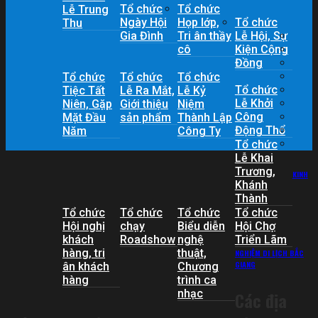
Tổ chức
Tổ chức
Lễ Trung
Ngày Hội
Họp lớp,
Tổ chức
Thu
Gia Đình
Tri ân thầy
Lễ Hội, Sự
cô
Kiện Cộng
Đồng
Tổ chức
Tổ chức
Tổ chức
Tổ chức
Tiệc Tất
Lễ Ra Mắt,
Lễ Kỷ
Lễ Khởi
Niên, Gặp
Giới thiệu
Niệm
Công
Mặt Đầu
sản phẩm
Thành Lập
Động Thổ
Năm
Công Ty
Tổ chức
Lễ Khai
Trương,
KINH
Khánh
Thành
Tổ chức
Tổ chức
Tổ chức
Tổ chức
Hội nghị
chạy
Biểu diễn
Hội Chợ
khách
Roadshow
nghệ
Triển Lãm
hàng, tri
thuật,
NGHIỆM DI LỊCH BẮC
GIANG
ân khách
Chương
hàng
trình ca
nhạc
Các địa