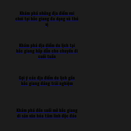
Khám phá những địa điểm vui
chơi tại bắc giang đa dạng và thú
vị
Khám phá địa điểm du lịch tại
bắc giang hấp dẫn cho chuyến đi
cuối tuần
Gợi ý các địa điểm du lịch gần
bắc giang đáng trải nghiệm
Khám phá đền suối mỡ bắc giang
di sản văn hóa tâm linh độc đáo