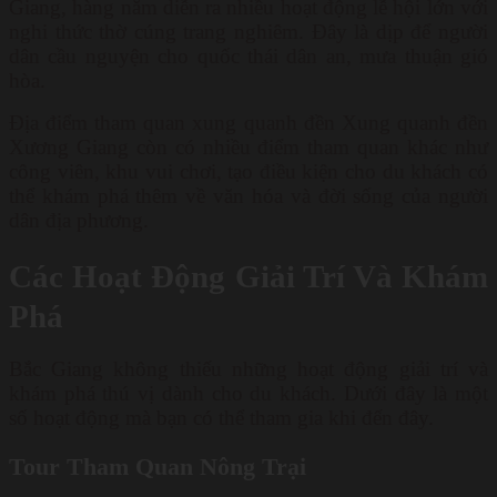
Giang, hàng năm diễn ra nhiều hoạt động lễ hội lớn với
nghi thức thờ cúng trang nghiêm. Đây là dịp để người
dân cầu nguyện cho quốc thái dân an, mưa thuận gió
hòa.
Địa điểm tham quan xung quanh đền Xung quanh đền
Xương Giang còn có nhiều điểm tham quan khác như
công viên, khu vui chơi, tạo điều kiện cho du khách có
thể khám phá thêm về văn hóa và đời sống của người
dân địa phương.
Các Hoạt Động Giải Trí Và Khám
Phá
Bắc Giang không thiếu những hoạt động giải trí và
khám phá thú vị dành cho du khách. Dưới đây là một
số hoạt động mà bạn có thể tham gia khi đến đây.
Tour Tham Quan Nông Trại