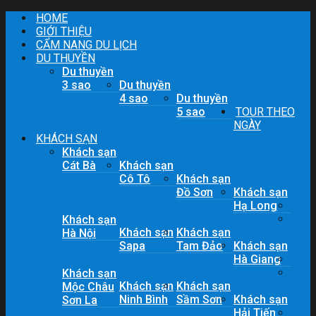
Skip
HOME
to
GIỚI THIỆU
content
CẨM NANG DU LỊCH
DU THUYỀN
Du thuyền
3 sao
Du thuyền
4 sao
Du thuyền
5 sao
TOUR THEO
NGÀY
KHÁCH SẠN
Khách sạn
Cát Bà
Khách sạn
Cô Tô
Khách sạn
Đồ Sơn
Khách sạn
Hạ Long
Khách sạn
Khách sạn
Khách sạn
Hà Nội
Sapa
Tam Đảo
Khách sạn
Hà Giang
Khách sạn
Khách sạn
Khách sạn
Mộc Châu
Ninh Bình
Sầm Sơn
Khách sạn
Sơn La
Hải Tiến