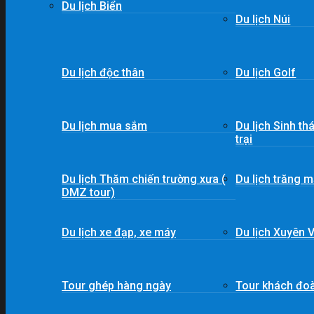
Du lịch Biển
Du lịch Núi
Du lịch độc thân
Du lịch Golf
Du lịch mua sắm
Du lịch Sinh th
trại
Du lịch Thăm chiến trường xưa (
Du lịch trăng m
DMZ tour)
Du lịch xe đạp, xe máy
Du lịch Xuyên V
Tour ghép hàng ngày
Tour khách đo