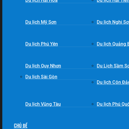
Du lịch Hải Hòa
Du lịch Hải Tiế
Du lịch Mỹ Sơn
Du lịch Nghi S
Du lịch Phú Yên
Du lịch Quảng 
Du lịch Quy Nhơn
Du Lịch Sầm S
Du lịch Sài Gòn
Du lịch Côn Đả
Du lịch Vũng Tàu
Du lịch Phú Qu
CHỦ ĐỀ