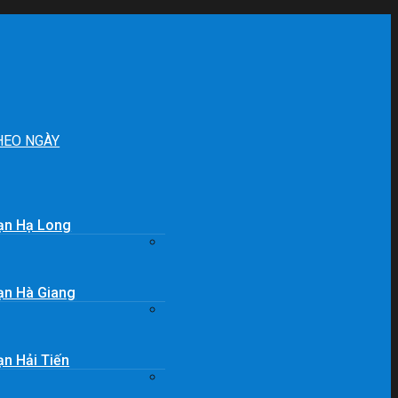
HEO NGÀY
ạn Hạ Long
ạn Hà Giang
n Hải Tiến