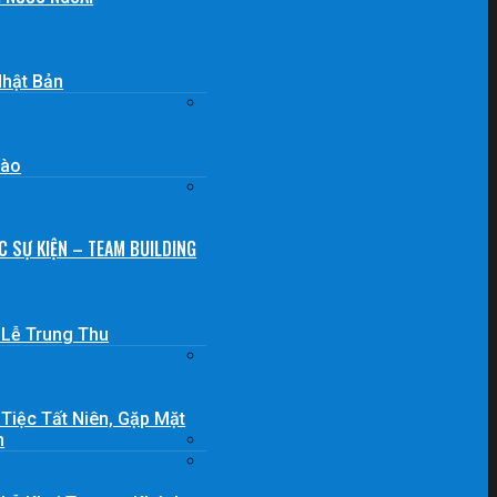
Nhật Bản
Lào
C SỰ KIỆN – TEAM BUILDING
 Lễ Trung Thu
Tiệc Tất Niên, Gặp Mặt
m