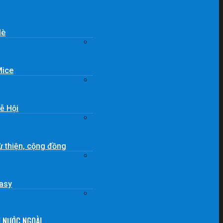
Hè
Mice
Lễ Hội
từ thiện, cộng đồng
Easy
H NƯỚC NGOÀI