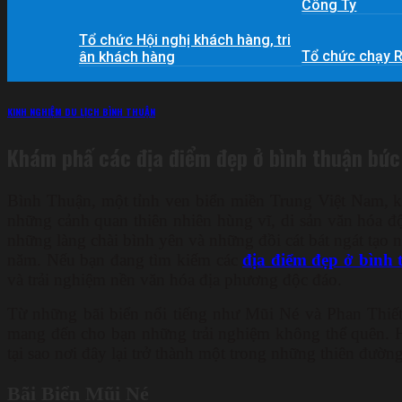
Công Ty
Tổ chức Hội nghị khách hàng, tri
Tổ chức chạy
ân khách hàng
KINH NGHIỆM DU LỊCH BÌNH THUẬN
Khám phấ các địa điểm đẹp ở bình thuận bức
Bình Thuận, một tỉnh ven biển miền Trung Việt Nam, khô
những cảnh quan thiên nhiên hùng vĩ, di sản văn hóa đ
những làng chài bình yên và những đồi cát bát ngát tạo 
năm. Nếu bạn đang tìm kiếm các
địa điểm đẹp ở bình 
và trải nghiệm nền văn hóa địa phương độc đáo.
Từ những bãi biển nổi tiếng như Mũi Né và Phan Thi
mang đến cho bạn những trải nghiệm không thể quên.
tại sao nơi đây lại trở thành một trong những thiên đườn
Bãi Biển Mũi Né