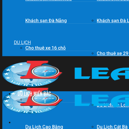
Khách sạn Đà Nẵng
Khách sạn Đà 
DU LỊCH
Cho thuê xe 16 chỗ
Cho thuê xe 29
DU LỊCH MIỀN BẮC
Du lịch Sapa
Du Lịch Hạ Lo
Du Lịch Cao Bằng
Du Lịch Cát Bà