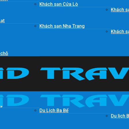
Khách sạn Cửa Lò
Khách s
Lạt
Khách sạn Nha Trang
Khách s
 chỗ
ng
Du Lịch Ba Bể
Du lịch 