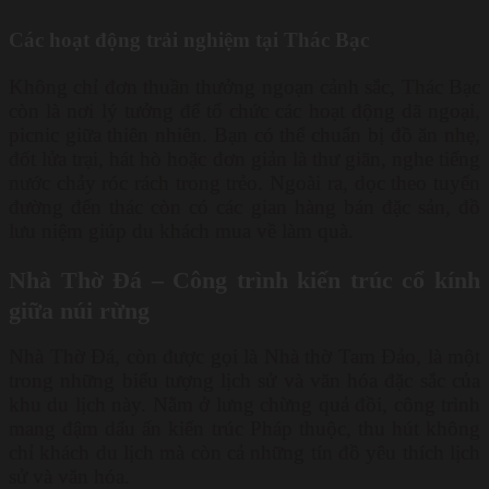
Các hoạt động trải nghiệm tại Thác Bạc
Không chỉ đơn thuần thưởng ngoạn cảnh sắc, Thác Bạc
còn là nơi lý tưởng để tổ chức các hoạt động dã ngoại,
picnic giữa thiên nhiên. Bạn có thể chuẩn bị đồ ăn nhẹ,
đốt lửa trại, hát hò hoặc đơn giản là thư giãn, nghe tiếng
nước chảy róc rách trong trẻo. Ngoài ra, dọc theo tuyến
đường đến thác còn có các gian hàng bán đặc sản, đồ
lưu niệm giúp du khách mua về làm quà.
Nhà Thờ Đá – Công trình kiến trúc cổ kính
giữa núi rừng
Nhà Thờ Đá, còn được gọi là Nhà thờ Tam Đảo, là một
trong những biểu tượng lịch sử và văn hóa đặc sắc của
khu du lịch này. Nằm ở lưng chừng quả đồi, công trình
mang đậm dấu ấn kiến trúc Pháp thuộc, thu hút không
chỉ khách du lịch mà còn cả những tín đồ yêu thích lịch
sử và văn hóa.