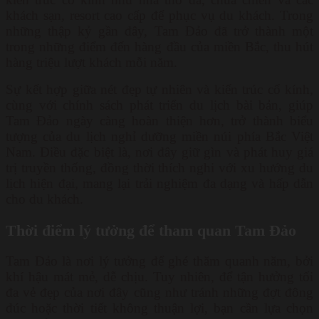
khách sạn, resort cao cấp để phục vụ du khách. Trong
những thập kỷ gần đây, Tam Đảo đã trở thành một
trong những điểm đến hàng đầu của miền Bắc, thu hút
hàng triệu lượt khách mỗi năm.
Sự kết hợp giữa nét đẹp tự nhiên và kiến trúc cổ kính,
cùng với chính sách phát triển du lịch bài bản, giúp
Tam Đảo ngày càng hoàn thiện hơn, trở thành biểu
tượng của du lịch nghỉ dưỡng miền núi phía Bắc Việt
Nam. Điều đặc biệt là, nơi đây giữ gìn và phát huy giá
trị truyền thống, đồng thời thích nghi với xu hướng du
lịch hiện đại, mang lại trải nghiệm đa dạng và hấp dẫn
cho du khách.
Thời điểm lý tưởng để tham quan Tam Đảo
Tam Đảo là nơi lý tưởng để ghé thăm quanh năm, bởi
khí hậu mát mẻ, dễ chịu. Tuy nhiên, để tận hưởng tối
đa vẻ đẹp của nơi đây cũng như tránh những đợt đông
đúc hoặc thời tiết không thuận lợi, bạn cần lựa chọn