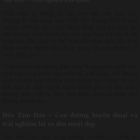
Thời điểm lý tưởng để săn mây trên núi Tam Đảo
thường là vào sáng sớm hoặc khi hoàng hôn buông
xuống. Những đám mây bồng bềnh phủ kín núi, tạo
nên khung cảnh huyền ảo, làm say lòng bất kỳ ai đặt
chân đến đây. Bạn có thể thỏa sức chụp ảnh, check-in
cùng những người bạn đồng hành, tạo nên những kỷ
niệm đáng nhớ.
Chơi đùa trong những đám mây là cảm giác tuyệt vời,
như bạn đang bước vào một thế giới khác, nơi không
gian và thời gian dường như ngừng lại. Chính vì vậy,
nếu bạn là một người thích khám phá và tìm kiếm
những điều mới lạ, Núi Tam Đảo chính là điểm đến
không thể bỏ qua.
Đèo Tam Đảo – Con đường huyền thoại và
trải nghiệm lái xe đèo tuyệt đẹp
Đèo Tam Đảo, một trong những con đèo nổi tiếng tại