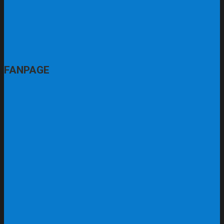
FANPAGE