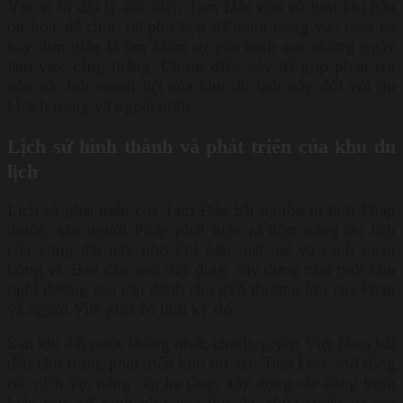
Với vị trí địa lý đặc biệt, Tam Đảo còn sở hữu khí hậu
ôn hòa, dễ chịu, rất phù hợp để tránh nóng vào mùa hè
hay đơn giản là tìm kiếm sự yên bình sau những ngày
làm việc căng thẳng. Chính điều này đã góp phần tạo
nên sức hút mãnh liệt của khu du lịch này đối với du
khách trong và ngoài nước.
Lịch sử hình thành và phát triển của khu du
lịch
Lịch sử phát triển của Tam Đảo bắt nguồn từ thời Pháp
thuộc, khi người Pháp phát hiện ra tiềm năng du lịch
của vùng đất này nhờ khí hậu mát mẻ và cảnh quan
hùng vĩ. Ban đầu, nơi đây được xây dựng như một khu
nghỉ dưỡng cao cấp dành cho giới thượng lưu của Pháp
và người Việt giàu có thời kỳ đó.
Sau khi đất nước thống nhất, chính quyền Việt Nam bắt
đầu chú trọng phát triển khu du lịch Tam Đảo, mở rộng
các dịch vụ, nâng cấp hạ tầng, xây dựng các công trình
kiến trúc cổ kính như nhà thờ đá, chùa chiền và các