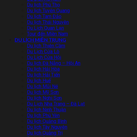
Du lịch Phú Thọ
Du lịch Tuyên Quang
Du lịch Tam Đảo
Du lịch Thái Nguyên
Du Lịch Quan Lạn
Tour đến Miền Nam
DU LỊCH MIỀN TRUNG
Du lịch Thiên Cầm
Du Lịch Cửa Lò
Du Lịch Cửa Hội
Du lịch Đà Nẵng – Hội An
Du lịch Hải Hòa
Du lịch Hải Tiến
Du lịch Huế
Du lịch Mũi Né
Du lịch Mỹ Sơn
Du lịch Nghi Sơn
Du Lịch Nha Trang – Đà Lạt
Du lịch Ninh Thuận
Du lịch Phú Yên
Du lịch Quảng Bình
Du lịch Tây Nguyên
Du lịch Quảng Trị