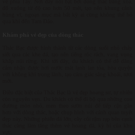
về phía Tây. Nơi đây nổi bật bởi dòng thác trắng xóa,
đổ xuống từ độ cao hơn 50 mét, tạo nên khung cảnh
hùng vĩ, ngoạn mục mà bất kỳ ai cũng không thể bỏ
qua khi đến Tam Đảo.
Khám phá vẻ đẹp của dòng thác
Thác Bạc được hình thành từ các dòng suối nhỏ chảy
siết qua các khe đá, tạo nên tiếng róc rách, vang vọng
khắp núi rừng. Khi tới đây, du khách có thể dễ dàng
cảm nhận được hơi nước mát lạnh lan tỏa, hòa quyện
với không khí trong lành, tạo cảm giác sảng khoái, tươi
mới.
Điều đặc biệt của Thác Bạc là vẻ đẹp hoang sơ, tự nhiên
còn nguyên vẹn. Du khách có thể đi bộ qua những con
đường mòn nhỏ, men theo sườn núi để tiếp cận gần
hơn với dòng thác, hoặc chụp hình với cảnh quan tuyệt
đẹp này. Những phiến đá lớn, cây cối rậm rạp bên cạnh
thác càng làm tăng thêm vẻ hoang dã, kỳ bí của khu
vực.