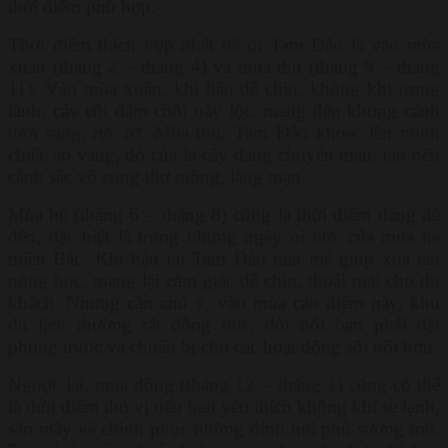
thời điểm phù hợp.
Thời điểm thích hợp nhất để đi Tam Đảo là vào mùa
xuân (tháng 2 – tháng 4) và mùa thu (tháng 9 – tháng
11). Vào mùa xuân, khí hậu dễ chịu, không khí trong
lành, cây cối đâm chồi nảy lộc, mang đến khung cảnh
tươi sáng, rực rỡ. Mùa thu, Tam Đảo khoác lên mình
chiếc áo vàng, đỏ của lá cây đang chuyển màu, tạo nên
cảnh sắc vô cùng thơ mộng, lãng mạn.
Mùa hè (tháng 6 – tháng 8) cũng là thời điểm đáng để
đến, đặc biệt là trong những ngày oi bức của mùa hè
miền Bắc. Khí hậu tại Tam Đảo mát mẻ giúp xua tan
nóng bức, mang lại cảm giác dễ chịu, thoải mái cho du
khách. Nhưng cần chú ý, vào mùa cao điểm này, khu
du lịch thường rất đông đúc, đòi hỏi bạn phải đặt
phòng trước và chuẩn bị cho các hoạt động sôi nổi hơn.
Ngược lại, mùa đông (tháng 12 – tháng 1) cũng có thể
là thời điểm thú vị nếu bạn yêu thích không khí se lạnh,
săn mây và chinh phục những đỉnh núi phủ sương mù.