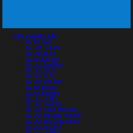
DU LỊCH MIỀN BẮC
Du lịch Sapa
Du Lịch Hạ Long
Du Lịch Ba Bể
Du lịch Bắc Ninh
Du Lịch Cao Bằng
Du Lịch Cát Bà
Du Lịch Cô Tô
Du Lịch Điện Biên
Du lịch Đồ Sơn
Du lịch Hà Giang
Du Lịch Hà Nội
Du Lịch Lạng Sơn
Du Lịch Trà Cổ Móng Cái
Du Lịch Mai Châu Hòa Bình
Du Lịch Mộc Châu Sơn La
Du Lịch Ninh Bình
Du Lịch Hà Nam