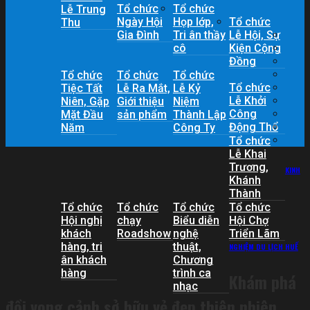
Tổ chức
Tổ chức
Lễ Trung
Ngày Hội
Họp lớp,
Tổ chức
Thu
Gia Đình
Tri ân thầy
Lễ Hội, Sự
cô
Kiện Cộng
Đồng
Tổ chức
Tổ chức
Tổ chức
Tổ chức
Tiệc Tất
Lễ Ra Mắt,
Lễ Kỷ
Lễ Khởi
Niên, Gặp
Giới thiệu
Niệm
Công
Mặt Đầu
sản phẩm
Thành Lập
Động Thổ
Năm
Công Ty
Tổ chức
Lễ Khai
Trương,
KINH
Khánh
Thành
Tổ chức
Tổ chức
Tổ chức
Tổ chức
Hội nghị
chạy
Biểu diễn
Hội Chợ
khách
Roadshow
nghệ
Triển Lãm
hàng, tri
thuật,
NGHIỆM DU LỊCH HUẾ
ân khách
Chương
hàng
trình ca
Khám phá
nhạc
đồi vọng cảnh sở hữu vẻ đẹp thiên nhiên