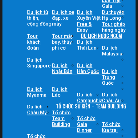
Lửa Trại,
Gala
Du lịch từ
Du lịch xe
Du lịch
Du thuyền
thiện,
đạp, xe
Xuyên Việt
Hạ Long
cộng đồng
máy
Free &
Tour ghép
Easy
hàng ngày
DU LỊCH NƯỚC NGOÀI
Tour
Tour máy
khách
bay, thủy
Du lịch
đoàn
phi cơ
Thái Lan
Du lịch
Malaysia
Du lịch
Du lịch
Du lịch
Singapore
Nhật Bản
Hàn Quốc
Du lịch
Trung
Quốc
Du lịch
Du lịch
Du lịch
Du lịch
Myanma
Lào
Campuchia
Châu Âu
TỔ CHỨC SỰ KIỆN – TEAM BUILDING
Du lịch
Châu Mỹ
Tổ chức
Team
Tổ chức
Building
Gala
Tổ chức
Dinner
lửa trại
Tổ chức