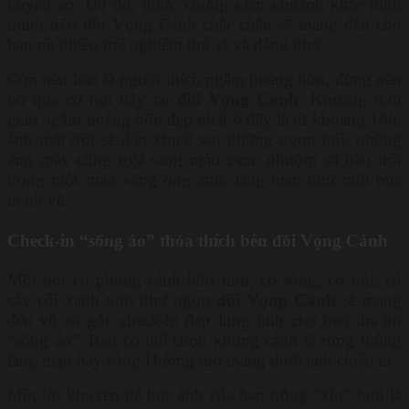
huyền ảo. Do đó, được chứng kiến khoảnh khắc bình
minh trên đồi Vọng Cảnh chắc chắn sẽ mang đến cho
bạn rất nhiều trải nghiệm thú vị và đáng nhớ.
Còn nếu bạn là người thích ngắm hoàng hôn, đừng nên
bỏ qua cơ hội này tại
đồi Vọng Cảnh
. Khoảng thời
gian ngắm hoàng hôn đẹp nhất ở đây là từ khoảng 16h,
ánh mặt trời sẽ dần khuất sau những ngọn núi, những
áng mây cũng ngả sang màu cam, nhuộm cả bầu trời
trong một màu vàng óng ánh, lãng mạn như một bức
tranh vẽ.
Check-in “sống ảo” thỏa thích bên đồi Vọng Cảnh
Một nơi có phong cảnh hữu tình, có sông, có núi, có
cây cối xanh tươi như ngọn
đồi Vọng Cảnh
sẽ mang
đến vô số góc check-in đẹp lung linh cho bạn tha hồ
“sống ảo”. Bạn có thể chọn khung cảnh là rừng thông
lãng mạn hay sông Hương mơ màng dưới ánh chiều tà.
Một lời khuyên để bức ảnh của bạn trông “xịn” hơn là