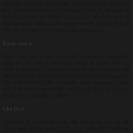
xứ Huế. Bánh ép Huế được làm từ bột lọc, nhân tép
khô, thịt mỡ và hành rải lên bề mặt bánh. Bánh được ép
thủ công nhiều lần bằng khuôn gang trên bếp than đỏ
lửa, tạo thành miếng bánh mỏng và dẻo. Khi ăn sẽ cuốn
với rau và chấm cùng nước chấm chua ngọt.
Bánh ram ít
Ngày xưa, đây là một món bánh hoàng gia từng được
dâng lên cho các vị vua chúa. Bánh là sự kết hợp của
bánh ít làm từ bột nếp dẻo thơm và nhân tôm thịt hấp
dẫn ở bên trên với phần bánh ram giòn rụm, béo ngậy ở
bên dưới, khi ăn chấm vào nước mắm chua ngọt. Bánh
ram ít là một trong những món ăn rất bình dị và quen
thuộc với người dân xứ Huế.
Chè Huế
Chè Huế là là một món ăn vặt nổi tiếng của Cố đô,
được xem là một trong những nét tinh túy, thanh tao