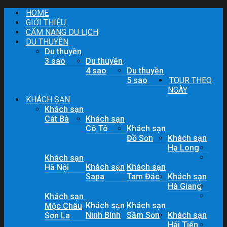
Skip
HOME
to
GIỚI THIỆU
content
CẨM NANG DU LỊCH
DU THUYỀN
Du thuyền
3 sao
Du thuyền
4 sao
Du thuyền
5 sao
TOUR THEO
NGÀY
KHÁCH SẠN
Khách sạn
Cát Bà
Khách sạn
Cô Tô
Khách sạn
Đồ Sơn
Khách sạn
Hạ Long
Khách sạn
Khách sạn
Khách sạn
Hà Nội
Sapa
Tam Đảo
Khách sạn
Hà Giang
Khách sạn
Khách sạn
Khách sạn
Mộc Châu
Ninh Bình
Sầm Sơn
Khách sạn
Sơn La
Hải Tiến