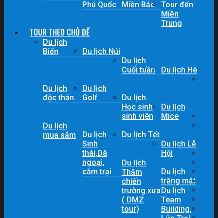
Phú Quốc
Miền Bắc
Tour đến
Miền
Trung
TOUR THEO CHỦ ĐỀ
Du lịch
Biển
Du lịch Núi
Du lịch
Cuối tuần
Du lịch Hè
Du lịch
Du lịch
độc thân
Golf
Du lịch
Học sinh
Du lịch
sinh viên
Mice
Du lịch
Du lịch
Du lịch Tết
mua sắm
Sinh
Du lịch Lễ
thái,Dã
Hội
ngoại,
Du lịch
cắm trại
Du lịch
Thăm
trăng mật
chiến
trường xưa
Du lịch
( DMZ
Team
tour)
Building,