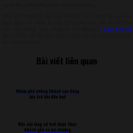
ngơi, thư giãn giữa thiên nhiên thơ mộng.
Nếu cần được hỗ trợ, hãy liên hệ với chúng tôi qua số
điện thoại để được tư vấn miễn phí (8h-16h từ thứ hai
đến chủ nhật). Bạn cũng có thể liên hệ
Lead Travel
qua hotline để đặt tour tham quan và trải nghiệm khi đi
du lịch Huế nhé!
Bài viết liên quan
Khám phá những khách sạn đáng
lưu trú khi đến huế
Đặc sản lăng cô huế được thực
khách gần xa ưa chuộng