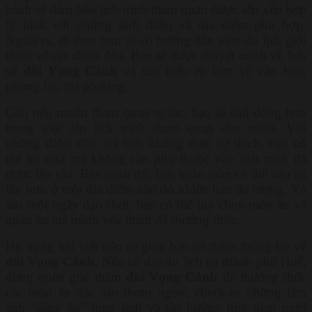
hành sẽ đảm bảo lịch trình tham quan được sắp xếp hợp
lý nhất với những thời điểm và địa điểm phù hợp.
Ngoài ra, đi theo tour sẽ có hướng dẫn viên du lịch giới
thiệu về các điểm đến. Bạn sẽ được thuyết minh về lịch
sử
đồi Vọng Cảnh
và tìm hiểu rõ hơn về văn hóa,
phong tục địa phương.
Còn nếu muốn tham quan tự túc, bạn sẽ chủ động hơn
trong việc lên lịch trình tham quan cho mình. Với
những điểm đến mà bạn không thực sự thích, bạn có
thể bỏ qua mà không cần phụ thuộc vào lịch trình đã
được lên sẵn. Bên cạnh đó, bạn hoàn toàn có thể nán lại
lâu hơn ở một địa điểm nào đó khiến bạn ấn tượng. Và
sau một ngày dạo chơi, bạn có thể tùy chọn món ăn và
quán ăn mà mình yêu thích để thưởng thức.
Hy vọng bài viết trên sẽ giúp bạn có thêm thông tin về
đồi Vọng Cảnh.
Nếu có dịp du lịch tại thành phố Huế,
đừng quên ghé thăm
đồi Vọng Cảnh
để thưởng thức
các món ăn đặc sản thơm ngon, check-in những tấm
ảnh “sống ảo” lung linh và tận hưởng thời gian nghỉ