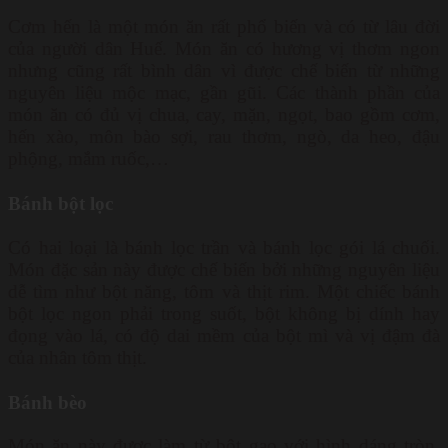
Cơm hến là một món ăn rất phổ biến và có từ lâu đời
của người dân Huế. Món ăn có hương vị thơm ngon
nhưng cũng rất bình dân vì được chế biến từ những
nguyên liệu mộc mạc, gần gũi. Các thành phần của
món ăn có đủ vị chua, cay, mặn, ngọt, bao gồm cơm,
hến xào, môn bào sợi, rau thơm, ngò, da heo, đậu
phộng, mắm ruốc,…
Bánh bột lọc
Có hai loại là bánh lọc trần và bánh lọc gói lá chuối.
Món đặc sản này được chế biến bởi những nguyên liệu
dễ tìm như bột năng, tôm và thịt rim. Một chiếc bánh
bột lọc ngon phải trong suốt, bột không bị dính hay
đọng vào lá, có độ dai mềm của bột mì và vị đậm đà
của nhân tôm thịt.
Bánh bèo
Món ăn này được làm từ bột gạo với hình dáng tròn,