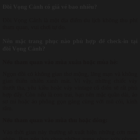
Đồi Vọng Cảnh có giá vé bao nhiêu?
Đồi Vọng Cảnh là một địa điểm du lịch không thu phí
tham quan, vui chơi tự do.
Nên mặc trang phục nào phù hợp để check-in tại
đồi Vọng Cảnh?
Nếu tham quan vào mùa xuân hoặc mùa hè:
Ngọn đồi có không gian thơ mộng, lãng mạn và không
gian thiên nhiên xanh mát. Vì vậy, những chiếc váy
thướt tha, yêu kiều hoặc váy vintage cổ điển sẽ rất phù
hợp đấy. Còn nếu là con trai, bạn nên mặc quần dài, áo
sơ mi hoặc áo phông gọn gàng cùng với mũ cói, kính
râm.
Nếu tham quan vào mùa thu hoặc đông:
Vào thời gian này thường sẽ xuất hiện những cơn mưa
phùn. Bạn nên lựa chọn những trang phục vừa phong