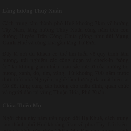
Làng hương Thuỷ Xuân
Cách trung tâm thành phố Huế khoảng 7km về hướng
Tây Nam, làng hương Thủy Xuân cùng nằm trên con
đường Huyền Trân Công Chúa giống như
đồi Vọng
Cảnh
Huế và cũng khá gần lăng Tự Đức.
Đây là nơi du khách có thể tìm hiểu về quy trình làm
hương, trải nghiệm các công đoạn và check-in “sống
ảo” tại không gian nhiều màu sắc rực rỡ của những bó
hương xanh, đỏ, tím, vàng. Từ khoảng 700 năm trước
dưới thời nhà Nguyễn, nghề làm hương đã xuất hiện tại
Cố đô, từng cung cấp hương cho triều đình, quan chức
và người dân tại vùng Thuận Hóa, Phú Xuân.
Chùa Thiên Mụ
Ngôi chùa này nằm trên ngọn đồi Hạ Khuê, cách trung
tâm thành phố Huế khoảng 5km về phía Tây. Lối kiến ​​
trúc cổ kính của chùa Thiên Mụ làm cho phong cảnh