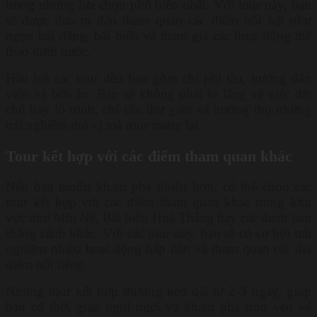
trong những lựa chọn phổ biến nhất. Với tour này, bạn
sẽ được đưa ra đảo tham quan các điểm nổi bật như
ngọn hải đăng, bãi biển và tham gia các hoạt động thể
thao dưới nước.
Hầu hết các tour đều bao gồm chi phí tàu, hướng dẫn
viên và bữa ăn. Bạn sẽ không phải lo lắng về việc đặt
chỗ hay lộ trình, chỉ cần thư giãn và hưởng thụ những
trải nghiệm thú vị mà tour mang lại.
Tour kết hợp với các điểm tham quan khác
Nếu bạn muốn khám phá nhiều hơn, có thể chọn các
tour kết hợp với các điểm tham quan khác trong khu
vực như Mũi Né, Bãi biển Hoà Thắng hay các danh lam
thắng cảnh khác. Với các tour này, bạn sẽ có cơ hội trải
nghiệm nhiều hoạt động hấp dẫn và tham quan các địa
điểm nổi tiếng.
Những tour kết hợp thường kéo dài từ 2-3 ngày, giúp
bạn có thời gian nghỉ ngơi và khám phá trọn vẹn vẻ