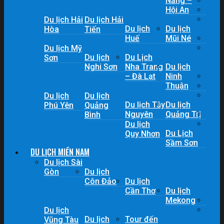
Nẵng –
Hội An
Du lịch Hải
Du lịch Hải
Du lịch
Du lịch
Hòa
Tiến
Huế
Mũi Né
Du lịch Mỹ
Du lịch
Du Lịch
Sơn
Nghi Sơn
Nha Trang
Du lịch
– Đà Lạt
Ninh
Thuận
Du lịch
Du lịch
Du lịch Tây
Du lịch
Phú Yên
Quảng
Nguyên
Quảng Trị
Bình
Du lịch
Du Lịch
Quy Nhơn
Sầm Sơn
DU LỊCH MIỀN NAM
Du lịch Sài
Gòn
Du lịch
Côn Đảo
Du lịch
Cần Thơ
Du lịch
Mekong
Du lịch
Du lịch
Tour đến
Vũng Tàu