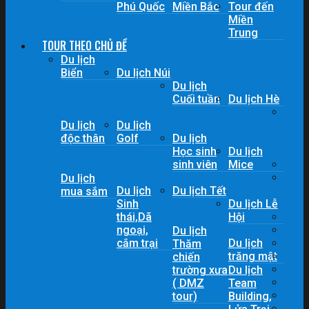
Phú Quốc
Miền Bắc
Tour đến
Miền
Trung
TOUR THEO CHỦ ĐỀ
Du lịch
Biển
Du lịch Núi
Du lịch
Cuối tuần
Du lịch Hè
Du lịch
Du lịch
độc thân
Golf
Du lịch
Học sinh
Du lịch
sinh viên
Mice
Du lịch
Du lịch
Du lịch Tết
mua sắm
Sinh
Du lịch Lễ
thái,Dã
Hội
ngoại,
Du lịch
cắm trại
Du lịch
Thăm
trăng mật
chiến
trường xưa
Du lịch
( DMZ
Team
tour)
Building,