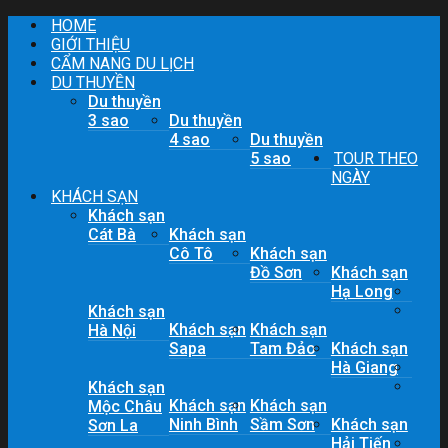
Skip
HOME
to
GIỚI THIỆU
content
CẨM NANG DU LỊCH
DU THUYỀN
Du thuyền
3 sao
Du thuyền
4 sao
Du thuyền
5 sao
TOUR THEO
NGÀY
KHÁCH SẠN
Khách sạn
Cát Bà
Khách sạn
Cô Tô
Khách sạn
Đồ Sơn
Khách sạn
Hạ Long
Khách sạn
Khách sạn
Khách sạn
Hà Nội
Sapa
Tam Đảo
Khách sạn
Hà Giang
Khách sạn
Khách sạn
Khách sạn
Mộc Châu
Ninh Bình
Sầm Sơn
Khách sạn
Sơn La
Hải Tiến