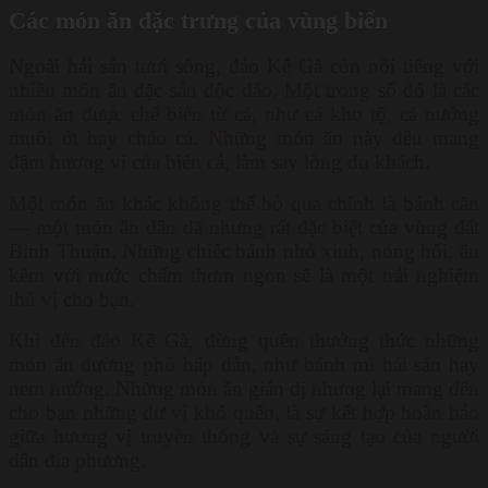
Các món ăn đặc trưng của vùng biển
Ngoài hải sản tươi sống, đảo Kê Gà còn nổi tiếng với
nhiều món ăn đặc sản độc đáo. Một trong số đó là các
món ăn được chế biến từ cá, như cá kho tộ, cá nướng
muối ớt hay cháo cá. Những món ăn này đều mang
đậm hương vị của biển cả, làm say lòng du khách.
Một món ăn khác không thể bỏ qua chính là bánh căn
— một món ăn dân dã nhưng rất đặc biệt của vùng đất
Bình Thuận. Những chiếc bánh nhỏ xinh, nóng hổi, ăn
kèm với nước chấm thơm ngon sẽ là một trải nghiệm
thú vị cho bạn.
Khi đến đảo Kê Gà, đừng quên thưởng thức những
món ăn đường phố hấp dẫn, như bánh mì hải sản hay
nem nướng. Những món ăn giản dị nhưng lại mang đến
cho bạn những dư vị khó quên, là sự kết hợp hoàn hảo
giữa hương vị truyền thống và sự sáng tạo của người
dân địa phương.