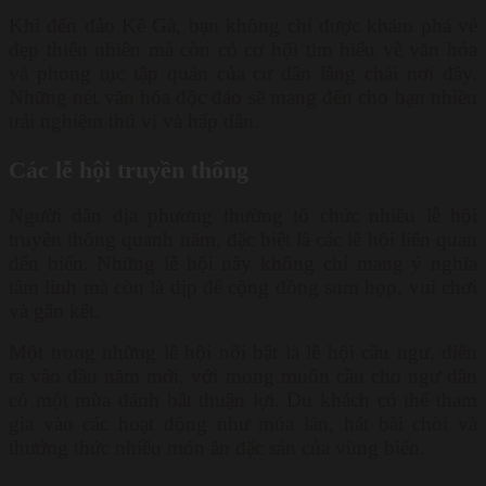
Khi đến đảo Kê Gà, bạn không chỉ được khám phá vẻ
đẹp thiên nhiên mà còn có cơ hội tìm hiểu về văn hóa
và phong tục tập quán của cư dân làng chài nơi đây.
Những nét văn hóa độc đáo sẽ mang đến cho bạn nhiều
trải nghiệm thú vị và hấp dẫn.
Các lễ hội truyền thống
Người dân địa phương thường tổ chức nhiều lễ hội
truyền thống quanh năm, đặc biệt là các lễ hội liên quan
đến biển. Những lễ hội này không chỉ mang ý nghĩa
tâm linh mà còn là dịp để cộng đồng sum họp, vui chơi
và gắn kết.
Một trong những lễ hội nổi bật là lễ hội cầu ngư, diễn
ra vào đầu năm mới, với mong muốn cầu cho ngư dân
có một mùa đánh bắt thuận lợi. Du khách có thể tham
gia vào các hoạt động như múa lân, hát bài chòi và
thưởng thức nhiều món ăn đặc sản của vùng biển.