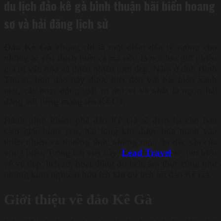
du lịch đảo kê gà bình thuận bãi biển hoang
sơ và hải đăng lịch sử
Đảo Kê Gà
không chỉ là một điểm đến lý tưởng cho
những ai yêu thích biển cả mà còn là nơi lưu giữ nhiều
giá trị văn hóa và thiên nhiên tươi đẹp. Nằm ở tỉnh Bình
Thuận, hòn đảo này được biết đến với bãi biển xanh
mát, các hoạt động giải trí thú vị và nhất là ngọn hải
đăng nổi tiếng mang tên Kê Gà.
Hành trình khám phá đảo Kê Gà sẽ đem lại cho bạn
cảm giác bình yên, hài lòng khi được hòa mình vào
thiên nhiên và thưởng thức những món ăn đặc sản của
vùng biển. Trong bài viết này,
Lead Travel
sẽ tìm hiểu
về vẻ đẹp, lịch sử, hoạt động du lịch, ẩm thực cũng như
những kinh nghiệm hữu ích khi du lịch tới đảo Kê Gà.
Giới thiệu về đảo Kê Gà