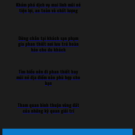
Khám phá dịch vụ mai linh mũi né
tiện lợi, an toàn và chất lượng
Dừng chân tại khách sạn phạm
gia phan thiết nơi lưu trú hoàn
hảo cho du khách
Tìm hiểu nên đi phan thiết hay
mũi né địa điểm nào phù hợp cho
bạn
Tham quan bình thuận vùng đất
của những kỳ quan giải trí