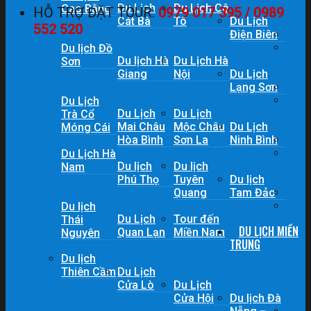
Du Lịch
Du Lịch Cô
Cao Bằng
HỖ TRỢ ĐẶT TOUR:
0979 017 395 / 0989
Cát Bà
Tô
Du Lịch
552 520
Điện Biên
Du lịch Đồ
Du lịch Hà
Du Lịch Hà
Sơn
Giang
Nội
Du Lịch
Lạng Sơn
Du Lịch
Du Lịch
Du Lịch
Trà Cổ
Mai Châu
Mộc Châu
Du Lịch
Móng Cái
Hòa Bình
Sơn La
Ninh Bình
Du Lịch Hà
Du lịch
Du lịch
Nam
Phú Thọ
Tuyên
Du lịch
Quang
Tam Đảo
Du lịch
Du Lịch
Tour đến
Thái
DU LỊCH MIỀN
Quan Lạn
Miền Nam
Nguyên
TRUNG
Du lịch
Thiên Cầm
Du Lịch
Cửa Lò
Du Lịch
Cửa Hội
Du lịch Đà