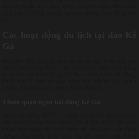
thu hút nhiều du khách trong và ngoài nước đến khám
phá, nghỉ dưỡng và trải nghiệm những hoạt động thú
vị.
Các hoạt động du lịch tại đảo Kê
Gà
Khi đến đảo Kê Gà, bạn sẽ có cơ hội tham gia vào
nhiều hoạt động thú vị, từ tham quan danh lam thắng
cảnh đến các hoạt động thể thao dưới nước sôi động.
Dưới đây là một số hoạt động nổi bật mà du khách
không thể bỏ qua khi đến với đảo Kê Gà.
Tham quan ngọn hải đăng Kê Gà
Ngọn hải đăng Kê Gà là biểu tượng nổi bật của hòn
đảo, mang trong mình nhiều giá trị lịch sử và văn hóa.
Được xây dựng trên một mỏm đá lớn, ngọn hải đăng
đứng sừng sững giữa biển cả, trở thành một trong