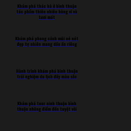
Khám phá thác bà ở bình thuận
tác phẩm thiên nhiên hùng vĩ và
tươi mát
Khám phá phong cảnh mũi né nét
đẹp tự nhiên mang dấu ấn riêng
Hành trình khám phá bình thuận
trải nghiệm du lịch đầy màu sắc
Khám phá tour ninh thuận bình
thuận những điểm đến tuyệt vời