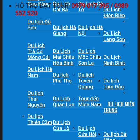
Du Lịch
Du Lịch Cô
Cao Bằng
HỖ TRỢ ĐẶT TOUR:
0979 017 395 / 0989
Cát Bà
Tô
Du Lịch
552 520
Điện Biên
Du lịch Đồ
Du lịch Hà
Du Lịch Hà
Sơn
Giang
Nội
Du Lịch
Lạng Sơn
Du Lịch
Du Lịch
Du Lịch
Trà Cổ
Mai Châu
Mộc Châu
Du Lịch
Móng Cái
Hòa Bình
Sơn La
Ninh Bình
Du Lịch Hà
Du lịch
Du lịch
Nam
Phú Thọ
Tuyên
Du lịch
Quang
Tam Đảo
Du lịch
Du Lịch
Tour đến
Thái
DU LỊCH MIỀN
Quan Lạn
Miền Nam
Nguyên
TRUNG
Du lịch
Thiên Cầm
Du Lịch
Cửa Lò
Du Lịch
Cửa Hội
Du lịch Đà