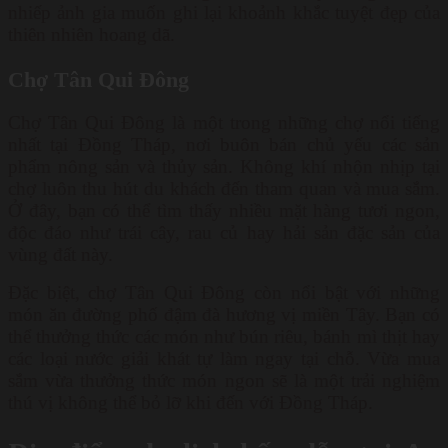
nhiếp ảnh gia muốn ghi lại khoảnh khắc tuyệt đẹp của
thiên nhiên hoang dã.
Chợ Tân Qui Đông
Chợ Tân Qui Đông là một trong những chợ nổi tiếng
nhất tại Đồng Tháp, nơi buôn bán chủ yếu các sản
phẩm nông sản và thủy sản. Không khí nhộn nhịp tại
chợ luôn thu hút du khách đến tham quan và mua sắm.
Ở đây, bạn có thể tìm thấy nhiều mặt hàng tươi ngon,
độc đáo như trái cây, rau củ hay hải sản đặc sản của
vùng đất này.
Đặc biệt, chợ Tân Qui Đông còn nổi bật với những
món ăn đường phố đậm đà hương vị miền Tây. Bạn có
thể thưởng thức các món như bún riêu, bánh mì thịt hay
các loại nước giải khát tự làm ngay tại chỗ. Vừa mua
sắm vừa thưởng thức món ngon sẽ là một trải nghiệm
thú vị không thể bỏ lỡ khi đến với Đồng Tháp.