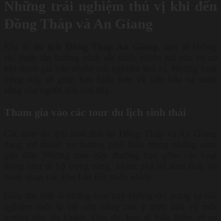
Những trải nghiệm thú vị khi đến
Đồng Tháp và An Giang
Khi đi
du lịch Đồng Tháp An Giang
, bạn sẽ không
chỉ được tận hưởng cảnh sắc thiên nhiên mà còn có cơ
hội tham gia vào nhiều trải nghiệm thú vị. Những hoạt
động này sẽ giúp bạn hiểu hơn về văn hóa và cuộc
sống của người dân nơi đây.
Tham gia vào các tour du lịch sinh thái
Các tour du lịch sinh thái tại Đồng Tháp và An Giang
đang trở thành xu hướng phổ biến trong những năm
gần đây. Những tour này thường bao gồm các hoạt
động như đi bộ trong rừng, khám phá hệ sinh thái, và
tham quan các khu bảo tồn thiên nhiên.
Điều đặc biệt là những tour này không chỉ mang lại trải
nghiệm mới lạ mà còn nâng cao ý thức bảo vệ môi
trường cho du khách. Qua đó, bạn sẽ hiểu thêm về sự