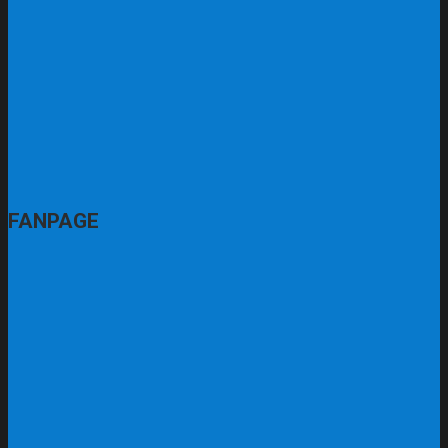
FANPAGE