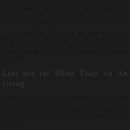
Giang theo cách riêng của mình, việc thuê xe tự lái hoặc
sử dụng phương tiện cá nhân là lựa chọn lý tưởng. Việc
tự lái xe cho phép bạn dừng lại bất cứ đâu mà mình
muốn, khám phá những điểm đến chưa được biết đến.
Trên đường đi, bạn cũng có thể ghé thăm các quán ăn
địa phương, tìm hiểu về cuộc sống của người dân. Tuy
nhiên, trước khi quyết định tự lái, bạn nên tìm hiểu kỹ
về điều kiện đường xá và luật giao thông tại các tỉnh
miền Tây.
Lưu trú tại Đồng Tháp và An
Giang
Lựa chọn nơi lưu trú phù hợp là một trong những yếu
tố quan trọng giúp chuyến đi của bạn trở nên hoàn hảo
hơn. Tại Đồng Tháp và An Giang, bạn có nhiều sự lựa
chọn về chỗ ở, từ khách sạn sang trọng đến homestay
ấm cúng.