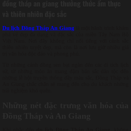
đồng tháp an giang thưởng thức ẩm thực
và thiên nhiên đặc sắc
Du lịch Đồng Tháp An Giang
là một hành trình khám
phá vẻ đẹp đa dạng và đặc sắc của miền Tây Nam Bộ
Việt Nam. Nơi đây không chỉ nổi tiếng với cảnh sắc
thiên nhiên tuyệt đẹp, mà còn là nơi lưu giữ nhiều giá
trị văn hóa độc đáo và phong phú.
Từ những cánh đồng sen bạt ngàn đến các di tích lịch
sử, từ những món ăn mang đậm bản sắc dân tộc đến
những lễ hội truyền thống đầy màu sắc, Đồng Tháp và
An Giang chắc chắn sẽ mang đến cho du khách những
trải nghiệm khó quên.
Những nét đặc trưng văn hóa của
Đồng Tháp và An Giang
Khi nhắc đến
du lịch Đồng Tháp An Giang
, không