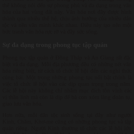
thể không nói đến sự phong phú và đa dạng trong văn
hóa của hai vùng đất này. Văn hóa nơi đây được hình
thành qua nhiều thế hệ, chịu ảnh hưởng của nhiều dân
tộc và nền văn minh khác nhau. Điều này tạo nên một
bức tranh văn hóa rực rỡ và đầy sức sống.
Sự đa dạng trong phong tục tập quán
Phong tục tập quán ở Đồng Tháp và An Giang rất đặc
biệt và đa dạng. Mỗi địa phương đều có những nét văn
hóa riêng biệt, từ cách tổ chức lễ hội đến các nghi thức
cúng bái. Một trong những phong tục nổi bật chính là
việc tổ chức lễ hội vào các dịp quan trọng trong năm.
Các lễ hội này không chỉ nhằm mục đích tôn vinh các
vị thần linh mà còn là dịp để bà con xóm làng đoàn tụ,
giao lưu văn hóa.
Hơn nữa, mỗi dân tộc sinh sống tại đây như người
Kinh, Chăm, Khơ-me cũng có những phong tục và tập
quán riêng. Người Kinh thường tổ chức các lễ hội lớn