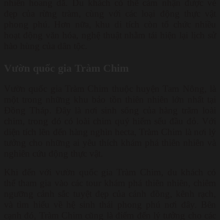
nhiên hoang dã. Du khách có thể cảm nhận được vẻ
đẹp của rừng tràm, cùng với các loại động thực vật
phong phú. Hơn nữa, khu di tích còn tổ chức nhiều
hoạt động văn hóa, nghệ thuật nhằm tái hiện lại lịch sử
hào hùng của dân tộc.
Vườn quốc gia Tràm Chim
Vườn quốc gia Tràm Chim thuộc huyện Tam Nông, là
một trong những khu bảo tồn thiên nhiên lớn nhất tại
Đồng Tháp. Đây là nơi sinh sống của hàng trăm loài
chim, trong đó có loài chim quý hiếm sếu đầu đỏ. Với
diện tích lên đến hàng nghìn hecta, Tràm Chim là nơi lý
tưởng cho những ai yêu thích khám phá thiên nhiên và
nghiên cứu động thực vật.
Khi đến với vườn quốc gia Tràm Chim, du khách có
thể tham gia vào các tour khám phá thiên nhiên, chiêm
ngưỡng cảnh sắc tuyệt đẹp của cánh đồng, kênh rạch,
và tìm hiểu về hệ sinh thái phong phú nơi đây. Bên
cạnh đó, Tràm Chim cũng là điểm đến lý tưởng cho các