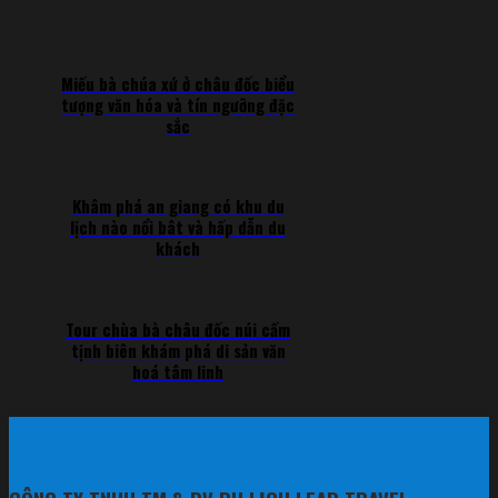
Miếu bà chúa xứ ở châu đốc biểu
tượng văn hóa và tín ngưỡng đặc
sắc
Khâm phá an giang có khu du
lịch nào nổi bât và hấp dẫn du
khách
Tour chùa bà châu đốc núi cấm
tịnh biên khám phá di sản văn
hoá tâm linh