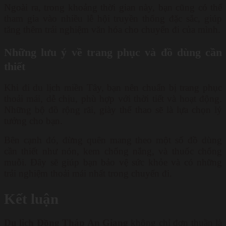
Ngoài ra, trong khoảng thời gian này, bạn cũng có thể
tham gia vào nhiều lễ hội truyền thống đặc sắc, giúp
tăng thêm trải nghiệm văn hóa cho chuyến đi của mình.
Những lưu ý về trang phục và đồ dùng cần
thiết
Khi đi du lịch miền Tây, bạn nên chuẩn bị trang phục
thoải mái, dễ chịu, phù hợp với thời tiết và hoạt động.
Những bộ đồ rộng rãi, giày thể thao sẽ là lựa chọn lý
tưởng cho bạn.
Bên cạnh đó, đừng quên mang theo một số đồ dùng
cần thiết như nón, kem chống nắng, và thuốc chống
muỗi. Đây sẽ giúp bạn bảo vệ sức khỏe và có những
trải nghiệm thoải mái nhất trong chuyến đi.
Kết luận
Du lịch Đồng Tháp An Giang
không chỉ đơn thuần là