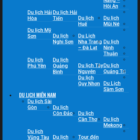
Nẵng –
Hội An
Du lịch Hải
Du lịch Hải
Du lịch
Du lịch
Hòa
Tiến
Huế
Mũi Né
Du lịch Mỹ
Du lịch
Du Lịch
Sơn
Nghi Sơn
Nha Trang
Du lịch
– Đà Lạt
Ninh
Thuận
Du lịch
Du lịch
Du lịch Tây
Du lịch
Phú Yên
Quảng
Nguyên
Quảng Trị
Bình
Du lịch
Du Lịch
Quy Nhơn
Sầm Sơn
DU LỊCH MIỀN NAM
Du lịch Sài
Gòn
Du lịch
Côn Đảo
Du lịch
Cần Thơ
Du lịch
Mekong
Du lịch
Du lịch
Tour đến
Vũng Tàu