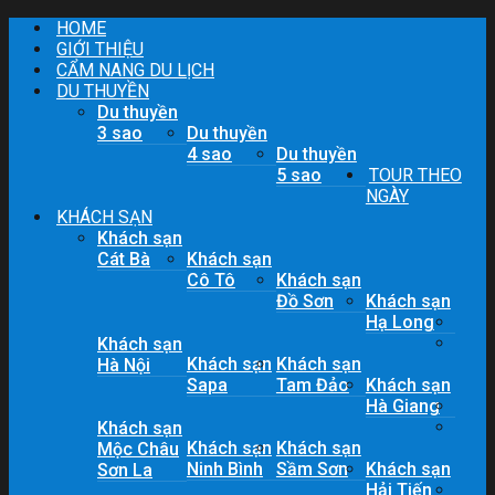
Skip
HOME
to
GIỚI THIỆU
content
CẨM NANG DU LỊCH
DU THUYỀN
Du thuyền
3 sao
Du thuyền
4 sao
Du thuyền
5 sao
TOUR THEO
NGÀY
KHÁCH SẠN
Khách sạn
Cát Bà
Khách sạn
Cô Tô
Khách sạn
Đồ Sơn
Khách sạn
Hạ Long
Khách sạn
Khách sạn
Khách sạn
Hà Nội
Sapa
Tam Đảo
Khách sạn
Hà Giang
Khách sạn
Khách sạn
Khách sạn
Mộc Châu
Ninh Bình
Sầm Sơn
Khách sạn
Sơn La
Hải Tiến