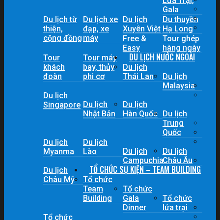
Lửa Trại,
Gala
Du lịch từ
Du lịch xe
Du lịch
Du thuyền
thiện,
đạp, xe
Xuyên Việt
Hạ Long
cộng đồng
máy
Free &
Tour ghép
Easy
hàng ngày
DU LỊCH NƯỚC NGOÀI
Tour
Tour máy
khách
bay, thủy
Du lịch
đoàn
phi cơ
Thái Lan
Du lịch
Malaysia
Du lịch
Du lịch
Du lịch
Singapore
Nhật Bản
Hàn Quốc
Du lịch
Trung
Quốc
Du lịch
Du lịch
Du lịch
Du lịch
Myanma
Lào
Campuchia
Châu Âu
TỔ CHỨC SỰ KIỆN – TEAM BUILDING
Du lịch
Châu Mỹ
Tổ chức
Team
Tổ chức
Building
Gala
Tổ chức
Dinner
lửa trại
Tổ chức