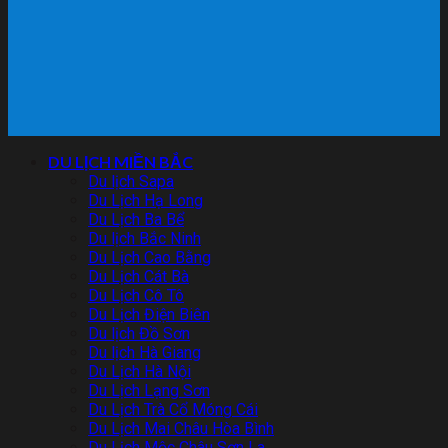
DU LỊCH MIỀN BẮC
Du lịch Sapa
Du Lịch Hạ Long
Du Lịch Ba Bể
Du lịch Bắc Ninh
Du Lịch Cao Bằng
Du Lịch Cát Bà
Du Lịch Cô Tô
Du Lịch Điện Biên
Du lịch Đồ Sơn
Du lịch Hà Giang
Du Lịch Hà Nội
Du Lịch Lạng Sơn
Du Lịch Trà Cổ Móng Cái
Du Lịch Mai Châu Hòa Bình
Du Lịch Mộc Châu Sơn La