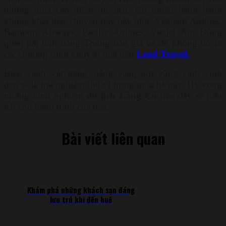
những mùa cao điểm du lịch. Có nhiều hãng hàng
không khai thác chuyến bay này như: Vietnam Airlines,
Bamboo Airways, Pacific Airlines, Vietjet Air. Đừng
quên bật tính năng Thông báo giá vé để không bỏ lỡ
các chương trình khuyến mãi trên
Lead Travel.
Biển xanh, cát trắng, nắng vàng nơi vùng vịnh xinh
đẹp sẽ là trải nghiệm thú vị trong mùa hè nãy. Hy vọng
những kinh nghiệm
du lịch Lăng Cô
trên đây sẽ hữu
ích cho hành trình của bạn.
Bài viết liên quan
Khám phá những khách sạn đáng
lưu trú khi đến huế