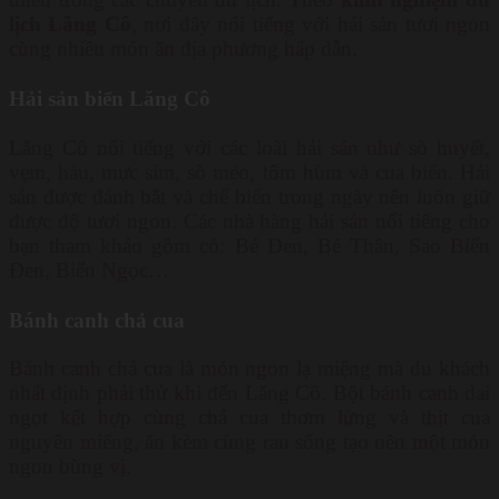
lịch Lăng Cô
, nơi đây nổi tiếng với hải sản tươi ngon
cùng nhiều món ăn địa phương hấp dẫn.
Hải sản biển Lăng Cô
Lăng Cô nổi tiếng với các loài hải sản như sò huyết,
vẹm, hàu, mực sim, sò méo, tôm hùm và cua biển. Hải
sản được đánh bắt và chế biến trong ngày nên luôn giữ
được độ tươi ngon. Các nhà hàng hải sản nổi tiếng cho
bạn tham khảo gồm có: Bé Đen, Bé Thân, Sao Biển
Đen, Biển Ngọc…
Bánh canh chả cua
Bánh canh chả cua là món ngon lạ miệng mà du khách
nhất định phải thử khi đến Lăng Cô. Bột bánh canh dai
ngọt kết hợp cùng chả cua thơm lừng và thịt cua
nguyên miếng, ăn kèm cùng rau sống tạo nên một món
ngon bùng vị.