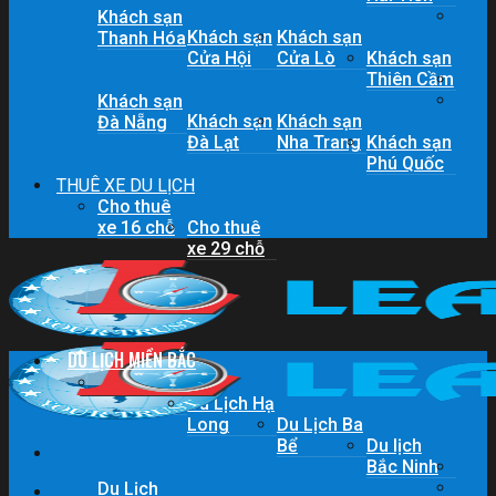
Khách sạn
Khách sạn
Khách sạn
Thanh Hóa
Cửa Hội
Cửa Lò
Khách sạn
Thiên Cầm
Khách sạn
Khách sạn
Khách sạn
Đà Nẵng
Đà Lạt
Nha Trang
Khách sạn
Phú Quốc
THUÊ XE DU LỊCH
Cho thuê
xe 16 chỗ
Cho thuê
xe 29 chỗ
DU LỊCH MIỀN BẮC
Du lịch
Sapa
Du Lịch Hạ
Long
Du Lịch Ba
Bể
Du lịch
Bắc Ninh
Du Lịch