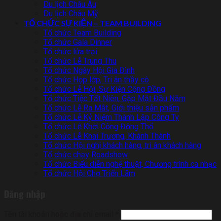
Du lịch Châu Âu
Du lịch Châu Mỹ
TỔ CHỨC SỰ KIỆN – TEAM BUILDING
Tổ chức Team Building
Tổ chức Gala Dinner
Tổ chức lửa trại
Tổ chức Lễ Trung Thu
Tổ chức Ngày Hội Gia Đình
Tổ chức Họp lớp, Tri ân thầy cô
Tổ chức Lễ Hội, Sự Kiện Cộng Đồng
Tổ chức Tiệc Tất Niên, Gặp Mặt Đầu Năm
Tổ chức Lễ Ra Mắt, Giới thiệu sản phẩm
Tổ chức Lễ Kỷ Niệm Thành Lập Công Ty
Tổ chức Lễ Khởi Công Động Thổ
Tổ chức Lễ Khai Trương, Khánh Thành
Tổ chức Hội nghị khách hàng, tri ân khách hàng
Tổ chức chạy Roadshow
Tổ chức Biểu diễn nghệ thuật, Chương trình ca nhạc
Tổ chức Hội Chợ Triển Lãm
Đăng nhập
Tên tài khoản hoặc địa chỉ email
*