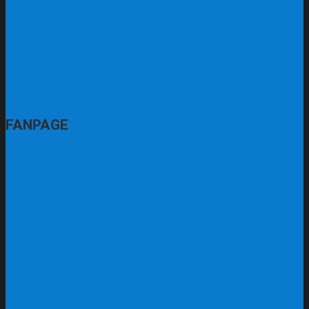
FANPAGE