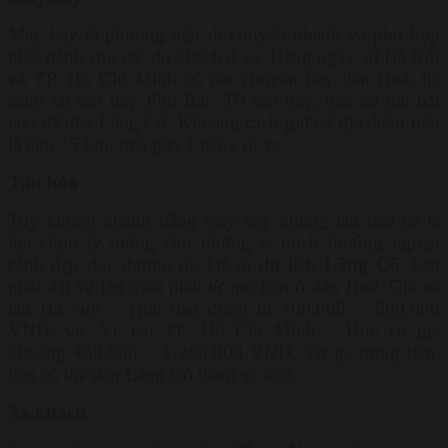
Máy bay là phương tiện di chuyển nhanh và phù hợp
nhất dành cho các du khách ở xa. Hàng ngày, từ Hà Nội
và TP. Hồ Chí Minh có các chuyến bay đến Huế, hạ
cánh tại sân bay Phú Bài. Từ sân bay, bạn có thể bắt
taxi để đến Lăng Cô. Khoảng cách giữa 2 địa điểm trên
là tầm 75 km, mất gần 1 tiếng đi xe.
Tàu hỏa
Tuy không nhanh bằng máy bay nhưng tàu hỏa lại là
lựa chọn lý tưởng cho những ai thích thưởng ngoạn
cảnh đẹp dọc đường đi. Để đi
du lịch Lăng Cô
, bạn
phải đặt vé tàu xuất phát từ nơi bạn ở đến Huế. Giá vé
tàu Hà Nội – Huế dao động từ 400.000 – 900.000
VND/ vé. Vé tàu TP. Hồ Chí Minh – Huế có giá
khoảng 450.000 – 1.200.000 VND. Từ ga trung tâm,
bạn có thể đến Lăng Cô bằng xe taxi.
Xe khách