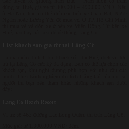
Các tuyến xe giường nằm Bắc – Nam luôn có trạm
dừng tại Huế, giá vé từ 300.000 – 450.000 VND. Nếu
ở Hà Nội, bạn có thể đến các bến xe Giáp Bát, Nước
Ngầm hoặc Lương Yên để mua vé. Ở TP. Hồ Chí Minh
thì mua vé và đón xe ở bến xe Miền Đông. Từ bến xe
Huế, bạn hãy bắt taxi để về thẳng Lăng Cô.
List khách sạn giá tốt tại Lăng Cô
Là địa điểm du lịch hút khách số 1 tại Huế, dịch vụ lưu
trú tại Lăng Cô cực kỳ đa dạng. Bạn có thể lựa chọn các
khách sạn, khu nghỉ dưỡng phù hợp với nhu cầu của
mình. Theo
kinh nghiệm du lịch Lăng Cô
của một số
người thì bạn nên tham khảo những khách sạn dưới
đây:
Lang Co Beach Resort
Vị trí: số 463 đường Lạc Long Quân, thị trấn Lăng Cô.
Mức giá: từ 1.300.000 VND/ đêm.