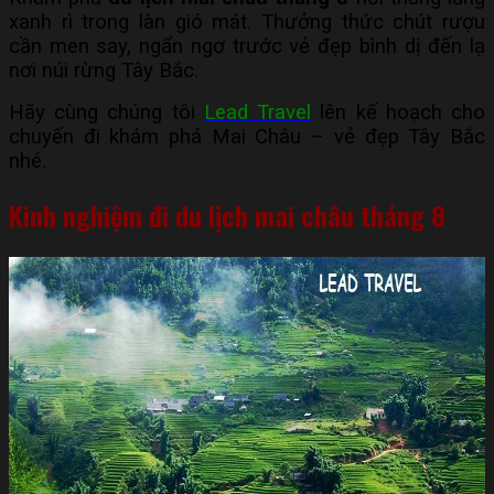
xanh rì trong làn gió mát. Thưởng thức chút rượu
cần men say, ngẩn ngơ trước vẻ đẹp bình dị đến lạ
nơi núi rừng Tây Bắc.
Hãy cùng chúng tôi
Lead Travel
lên kế hoạch cho
chuyến đi khám phá Mai Châu – vẻ đẹp Tây Bắc
nhé.
Kinh nghiệm đi du lịch mai châu tháng 8