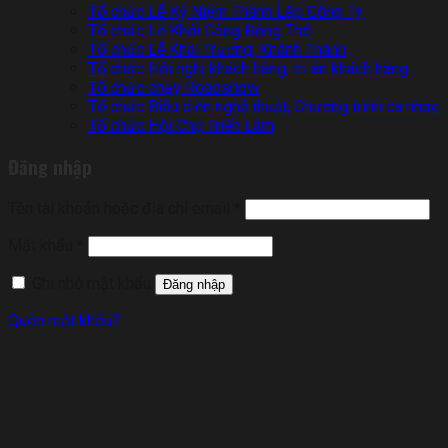
Tổ chức Lễ Kỷ Niệm Thành Lập Công Ty
Tổ chức Lễ Khởi Công Động Thổ
Tổ chức Lễ Khai Trương, Khánh Thành
Tổ chức Hội nghị khách hàng, tri ân khách hàng
Tổ chức chạy Roadshow
Tổ chức Biểu diễn nghệ thuật, Chương trình ca nhạc
Tổ chức Hội Chợ Triển Lãm
Đăng nhập
Tên tài khoản hoặc địa chỉ email
*
Mật khẩu
*
Ghi nhớ mật khẩu
Đăng nhập
Quên mật khẩu?