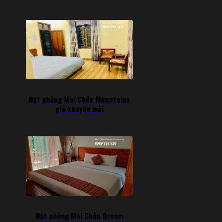
Đặt phòng Mai Châu Mountains
giá khuyến mãi
Đặt phòng Mai Châu Dream