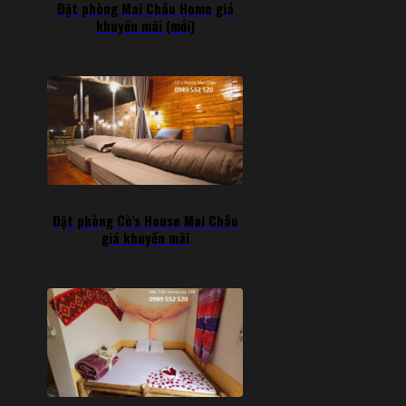
Đặt phòng Mai Châu Home giá
khuyến mãi (mới)
Đặt phòng Cò’s House Mai Châu
giá khuyến mãi