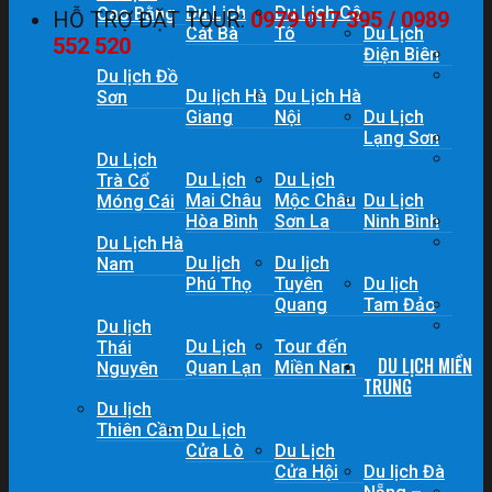
Du Lịch
Du Lịch Cô
Cao Bằng
HỖ TRỢ ĐẶT TOUR:
0979 017 395 / 0989
Cát Bà
Tô
Du Lịch
552 520
Điện Biên
Du lịch Đồ
Du lịch Hà
Du Lịch Hà
Sơn
Giang
Nội
Du Lịch
Lạng Sơn
Du Lịch
Du Lịch
Du Lịch
Trà Cổ
Mai Châu
Mộc Châu
Du Lịch
Móng Cái
Hòa Bình
Sơn La
Ninh Bình
Du Lịch Hà
Du lịch
Du lịch
Nam
Phú Thọ
Tuyên
Du lịch
Quang
Tam Đảo
Du lịch
Du Lịch
Tour đến
Thái
DU LỊCH MIỀN
Quan Lạn
Miền Nam
Nguyên
TRUNG
Du lịch
Thiên Cầm
Du Lịch
Cửa Lò
Du Lịch
Cửa Hội
Du lịch Đà