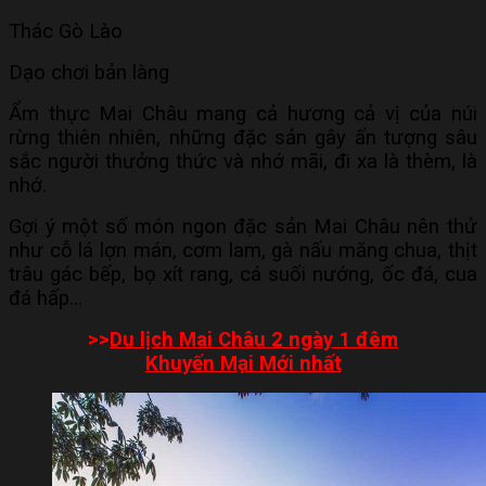
Thác Gò Lào
Dạo chơi bản làng
Ẩm thực Mai Châu mang cả hương cả vị của núi
rừng thiên nhiên, những đặc sản gây ấn tượng sâu
sắc người thưởng thức và nhớ mãi, đi xa là thèm, là
nhớ.
Gợi ý một số món ngon đặc sản Mai Châu nên thử
như cỗ lá lợn mán, cơm lam, gà nấu măng chua, thịt
trâu gác bếp, bọ xít rang, cá suối nướng, ốc đá, cua
đá hấp…
>>
Du lịch Mai Châu 2 ngày 1 đêm
Khuyến Mại Mới nhất