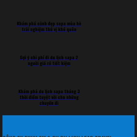
Khám phá cảnh đẹp sapa mùa hè
trải nghiệm thú vị khó quên
Gợi ý chi phí đi du lịch sapa 2
người giá rẻ tiết kiệm
Khám phá du lịch sapa tháng 3
thời điểm tuyệt vời cho những
chuyến đi