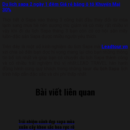
Du lịch sapa 2 ngày 1 đêm Giá rẻ bằng ô tô Khuyến Mại
30%
Thời tiết ở Sapa vào tháng 3 cũng bắt đầu thay đổi từ mùa
lạnh sang mùa hè nên sương mù giảm và có mây rất nhiều vì
vậy khi đi du lịch Sapa tháng 3 bạn còn có cơ hội săn mây
luồn-đặc sản Sapa được nhiều người yêu thích.
Trên đây là một số kinh nghiệm du lịch Sapa mà
Leadtour.vn
xin chia sẻ đến bạn đọc hi vọng mang lại cho bạn những thông
tin bổ ích nhất và giúp bạn có chuyến du lịch Sapa thành công
và có nhiều trải nghiệm thú vị nhất.LEAD TRAVEL hân hạnh
đồng hành cùng quý khách trong những
tour du lịch Sapa
lịch
trình hấp dẫn đặc sắc và chi phí thấp nhất.
Bài viết liên quan
Trải nhiệm cảnh đẹp sapa mùa
xuân cây khoe sắc hoa rực rỡ