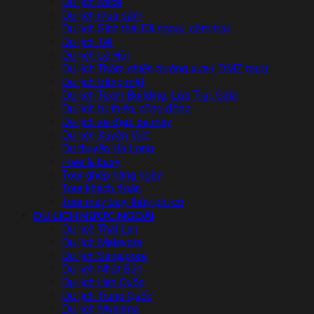
Du lịch Mice
Du lịch mua sắm
Du lịch Sinh thái,Dã ngoại, cắm trại
Du lịch Tết
Du lịch Lễ Hội
Du lịch Thăm chiến trường xưa ( DMZ tour)
Du lịch trăng mật
Du lịch Team Building, Lửa Trại, Gala
Du lịch từ thiện, cộng đồng
Du lịch xe đạp, xe máy
Du lịch Xuyên Việt
Du thuyền Hạ Long
Free & Easy
Tour ghép hàng ngày
Tour khách đoàn
Tour máy bay, thủy phi cơ
DU LỊCH NƯỚC NGOÀI
Du lịch Thái Lan
Du lịch Malaysia
Du lịch Singapore
Du lịch Nhật Bản
Du lịch Hàn Quốc
Du lịch Trung Quốc
Du lịch Myanma