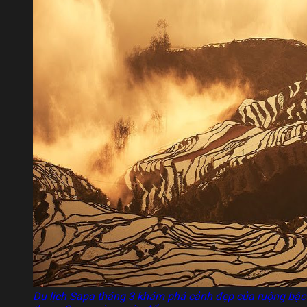
Du lịch Sapa tháng 3 khám phá cảnh đẹp của ruộng bậc