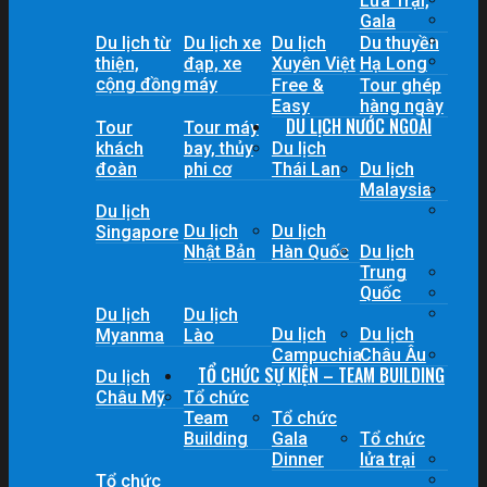
Lửa Trại,
Gala
Du lịch từ
Du lịch xe
Du lịch
Du thuyền
thiện,
đạp, xe
Xuyên Việt
Hạ Long
cộng đồng
máy
Free &
Tour ghép
Easy
hàng ngày
DU LỊCH NƯỚC NGOÀI
Tour
Tour máy
khách
bay, thủy
Du lịch
đoàn
phi cơ
Thái Lan
Du lịch
Malaysia
Du lịch
Du lịch
Du lịch
Singapore
Nhật Bản
Hàn Quốc
Du lịch
Trung
Quốc
Du lịch
Du lịch
Du lịch
Du lịch
Myanma
Lào
Campuchia
Châu Âu
TỔ CHỨC SỰ KIỆN – TEAM BUILDING
Du lịch
Châu Mỹ
Tổ chức
Team
Tổ chức
Building
Gala
Tổ chức
Dinner
lửa trại
Tổ chức