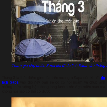
Tham gia chợ phiên Sapa khi đi du lịch Sapa vào tháng 
Tháng 3 là thời điểm gieo lúa trên nương ở Sapa nên khi đi
du
lịch Sapa
vào dịp này bạn sẽ có cơ hội ngắm và chụp ảnh
những thửa ruộng bậc thang long lanh nước đẹp miên man mà
không nơi nào có thể có được.