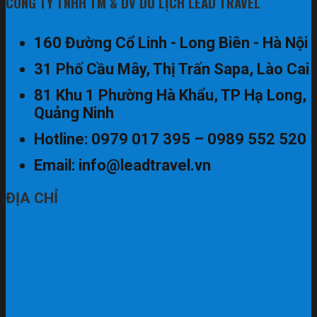
CÔNG TY TNHH TM & DV DU LỊCH LEAD TRAVEL
160 Đường Cổ Linh - Long Biên - Hà Nội
31 Phố Cầu Mây, Thị Trấn Sapa, Lào Cai
81 Khu 1 Phường Hà Khẩu, TP Hạ Long,
Quảng Ninh
Hotline: 0979 017 395 – 0989 552 520
Email: info@leadtravel.vn
ĐỊA CHỈ