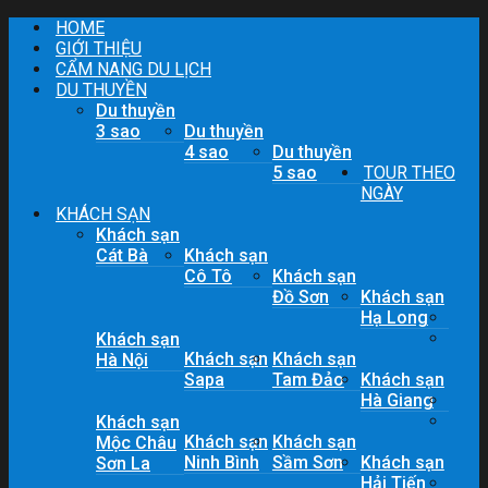
Skip
HOME
to
GIỚI THIỆU
content
CẨM NANG DU LỊCH
DU THUYỀN
Du thuyền
3 sao
Du thuyền
4 sao
Du thuyền
5 sao
TOUR THEO
NGÀY
KHÁCH SẠN
Khách sạn
Cát Bà
Khách sạn
Cô Tô
Khách sạn
Đồ Sơn
Khách sạn
Hạ Long
Khách sạn
Khách sạn
Khách sạn
Hà Nội
Sapa
Tam Đảo
Khách sạn
Hà Giang
Khách sạn
Khách sạn
Khách sạn
Mộc Châu
Ninh Bình
Sầm Sơn
Khách sạn
Sơn La
Hải Tiến