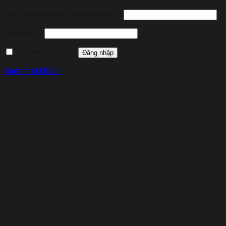
Tên tài khoản hoặc địa chỉ email
*
Mật khẩu
*
Ghi nhớ mật khẩu
Đăng nhập
Quên mật khẩu?