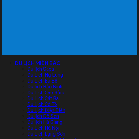
DU LỊCH MIỀN BẮC
Du lịch Sapa
Du Lịch Hạ Long
Du Lịch Ba Bể
Du lịch Bắc Ninh
Du Lịch Cao Bằng
Du Lịch Cát Bà
Du Lịch Cô Tô
Du Lịch Điện Biên
Du lịch Đồ Sơn
Du lịch Hà Giang
Du Lịch Hà Nội
Du Lịch Lạng Sơn