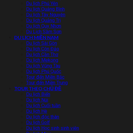
Du lịch Phú Yên
Du lịch Quảng Bình
Du lịch Tây Nguyên
Du lịch Quảng Trị
Du lịch Quy Nhơn
Du Lịch Sầm Sơn
DU LỊCH MIỀN NAM
Du lịch Sài Gòn
Du lịch Côn Đảo
Du lịch Cần Thơ
Du lịch Mekong
Du lịch Vũng Tàu
Du lịch Phú Quốc
Tour đến Miền Bắc
Tour đến Miền Trung
TOUR THEO CHỦ ĐỀ
Du lịch Biển
Du lịch Núi
Du lịch Cuối tuần
Du lịch Hè
Du lịch độc thân
Du lịch Golf
Du lịch Học sinh sinh viên