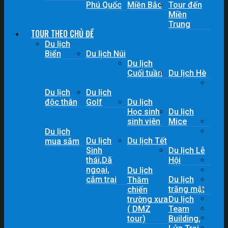
Phú Quốc
Miền Bắc
Tour đến
Miền
Trung
TOUR THEO CHỦ ĐỀ
Du lịch
Biển
Du lịch Núi
Du lịch
Cuối tuần
Du lịch Hè
Du lịch
Du lịch
độc thân
Golf
Du lịch
Học sinh
Du lịch
sinh viên
Mice
Du lịch
Du lịch
Du lịch Tết
mua sắm
Sinh
Du lịch Lễ
thái,Dã
Hội
ngoại,
Du lịch
cắm trại
Du lịch
Thăm
trăng mật
chiến
trường xưa
Du lịch
( DMZ
Team
tour)
Building,