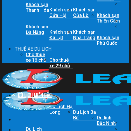
Khách sạn
Khách sạn
Khách sạn
Thanh Hóa
Cửa Hội
Cửa Lò
Khách sạn
Thiên Cầm
Khách sạn
Khách sạn
Khách sạn
Đà Nẵng
Đà Lạt
Nha Trang
Khách sạn
Phú Quốc
THUÊ XE DU LỊCH
Cho thuê
xe 16 chỗ
Cho thuê
xe 29 chỗ
DU LỊCH MIỀN BẮC
Du lịch
Sapa
Du Lịch Hạ
Long
Du Lịch Ba
Bể
Du lịch
Bắc Ninh
Du Lịch