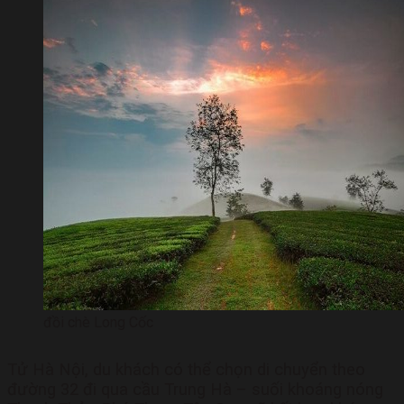
đồi chè Long Cốc
Tử Hà Nội, du khách có thể chọn di chuyển theo
đường 32 đi qua cầu Trung Hà – suối khoáng nóng