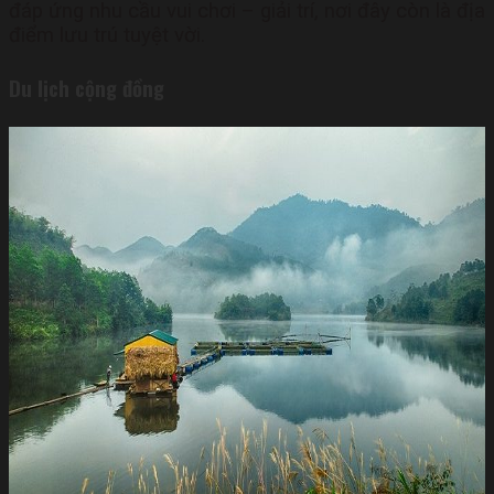
đáp ứng nhu cầu vui chơi – giải trí, nơi đây còn là địa
điểm lưu trú tuyệt vời.
Du lịch cộng đồng