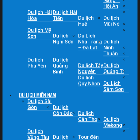
Nẵng –
Hội An
Du lịch Hải
Du lịch Hải
Du lịch
Du lịch
Hòa
Tiến
Huế
Mũi Né
Du lịch Mỹ
Du lịch
Du Lịch
Sơn
Nghi Sơn
Nha Trang
Du lịch
– Đà Lạt
Ninh
Thuận
Du lịch
Du lịch
Du lịch Tây
Du lịch
Phú Yên
Quảng
Nguyên
Quảng Trị
Bình
Du lịch
Du Lịch
Quy Nhơn
Sầm Sơn
DU LỊCH MIỀN NAM
Du lịch Sài
Gòn
Du lịch
Côn Đảo
Du lịch
Cần Thơ
Du lịch
Mekong
Du lịch
Du lịch
Tour đến
Vũng Tàu