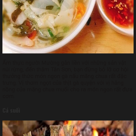
Ẩm thực người Mường gắn liền với những sản vật
núi rừng, đến thăm Tân Sơn, bạn đừng bỏ lỡ cơ hội
thưởng thức món ngon gà nấu măng chua rất đặc
trưng. Vị thơm ngọt của thịt gà quyện với vị hăng
nồng của măng chua muối cho ra món ngon rất đưa
cơm.
Cá suối