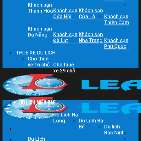
Khách sạn
Khách sạn
Khách sạn
Thanh Hóa
Cửa Hội
Cửa Lò
Khách sạn
Thiên Cầm
Khách sạn
Khách sạn
Khách sạn
Đà Nẵng
Đà Lạt
Nha Trang
Khách sạn
Phú Quốc
THUÊ XE DU LỊCH
Cho thuê
xe 16 chỗ
Cho thuê
xe 29 chỗ
DU LỊCH MIỀN BẮC
Du lịch
Sapa
Du Lịch Hạ
Long
Du Lịch Ba
Bể
Du lịch
Bắc Ninh
Du Lịch