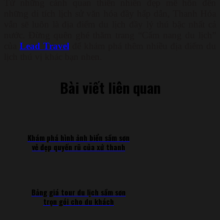
Từ những cảnh quan thiên nhiên đẹp mê hồn đến
những di tích lịch sử văn hóa đầy hấp dẫn, Thanh Hóa
vẫn sẽ luôn là địa điểm du lịch đầy lý thú bậc nhất cả
nước. Đừng quên ghé thăm trang “Cẩm nang du lịch”
của
Lead Travel
để khám phá thêm nhiều địa điểm du
lịch thú vị khác bạn nhen.
Bài viết liên quan
Khám phá hình ảnh biển sầm sơn
vẻ đẹp quyến rũ của xứ thanh
Bảng giá tour du lịch sầm sơn
trọn gói cho du khách