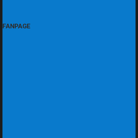
FANPAGE