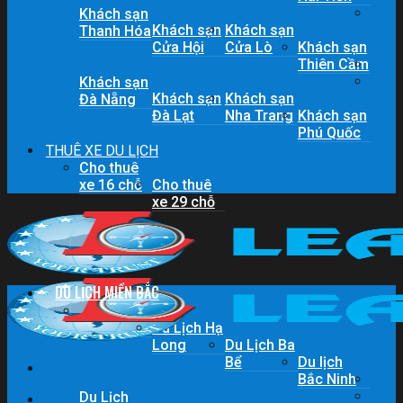
Khách sạn
Khách sạn
Khách sạn
Thanh Hóa
Cửa Hội
Cửa Lò
Khách sạn
Thiên Cầm
Khách sạn
Khách sạn
Khách sạn
Đà Nẵng
Đà Lạt
Nha Trang
Khách sạn
Phú Quốc
THUÊ XE DU LỊCH
Cho thuê
xe 16 chỗ
Cho thuê
xe 29 chỗ
DU LỊCH MIỀN BẮC
Du lịch
Sapa
Du Lịch Hạ
Long
Du Lịch Ba
Bể
Du lịch
Bắc Ninh
Du Lịch