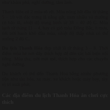
như khám phá, nghỉ dưỡng, tâm linh.
Thanh Hóa có 2 mùa rõ rệt. Mùa nóng bắt đầu từ tháng
5 – 10 với đặc trưng là nắng gắt, mưa nhiều và thường
có bão lũ, nhiệt độ trung bình từ 38 – 40 độ C. Mùa
lạnh từ tháng 11 – 4, hay có gió mùa Đông Bắc, ít mưa,
tiết trời hanh khô đầu mùa, nhiệt độ thấp nhất có thể
xuống 2 độ C.
Du lịch Thanh Hóa
đẹp nhất là từ tháng 3 – 8. Thời
điểm mùa hè nơi đây thích hợp để đến các bãi biển nổi
tiếng. Mùa thu, trời mát mẻ, thích hợp cho các chuyến
nghỉ dưỡng.
Du khách có thể đến Thanh Hoá bằng nhiều phương
tiện như tàu hỏa, xe máy, xe khách hoặc máy bay, tùy
vị trí xuất phát.
Các địa điểm du lịch Thanh Hóa ăn chơi cực
thích