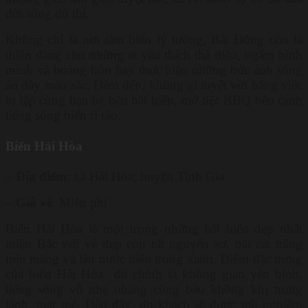
đời sống đô thị.
Không chỉ là nơi tắm biển lý tưởng, Bãi Đông còn là
thiên đàng cho những ai yêu thích thả diều, ngắm bình
minh và hoàng hôn hay thực hiện những bức ảnh sống
ảo đầy màu sắc. Đêm đến, không gì tuyệt vời bằng việc
tụ tập cùng bạn bè bên bãi biển, mở tiệc BBQ bên cạnh
tiếng sóng biển rì rào.
Biển Hải Hòa
–
Địa điểm
: xã Hải Hòa, huyện Tĩnh Gia
–
Giá vé
: Miễn phí
Biển Hải Hòa là một trong những bãi biển đẹp nhất
miền Bắc với vẻ đẹp còn rất nguyên sơ, bãi cát trắng
mịn màng và làn nước biển trong xanh. Điểm đặc trưng
của biển Hải Hòa đó chính là không gian yên bình,
tiếng sóng vỗ nhẹ nhàng cùng bầu không khí trong
lành, mát mẻ. Đến đây, du khách sẽ được trải nghiệm