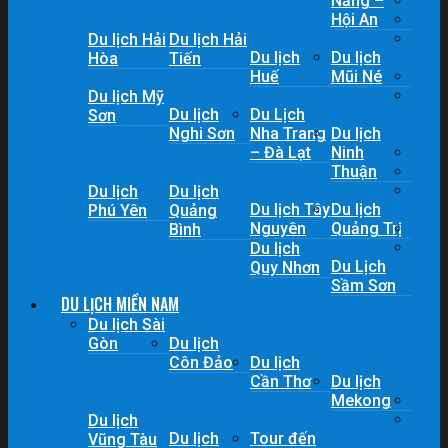
Nẵng –
Hội An
Du lịch Hải
Du lịch Hải
Du lịch
Du lịch
Hòa
Tiến
Huế
Mũi Né
Du lịch Mỹ
Du lịch
Du Lịch
Sơn
Nghi Sơn
Nha Trang
Du lịch
– Đà Lạt
Ninh
Thuận
Du lịch
Du lịch
Du lịch Tây
Du lịch
Phú Yên
Quảng
Nguyên
Quảng Trị
Bình
Du lịch
Du Lịch
Quy Nhơn
Sầm Sơn
DU LỊCH MIỀN NAM
Du lịch Sài
Gòn
Du lịch
Côn Đảo
Du lịch
Cần Thơ
Du lịch
Mekong
Du lịch
Du lịch
Tour đến
Vũng Tàu