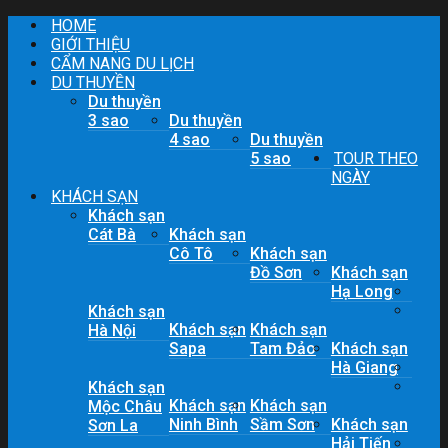
Skip
HOME
to
GIỚI THIỆU
content
CẨM NANG DU LỊCH
DU THUYỀN
Du thuyền
3 sao
Du thuyền
4 sao
Du thuyền
5 sao
TOUR THEO
NGÀY
KHÁCH SẠN
Khách sạn
Cát Bà
Khách sạn
Cô Tô
Khách sạn
Đồ Sơn
Khách sạn
Hạ Long
Khách sạn
Khách sạn
Khách sạn
Hà Nội
Sapa
Tam Đảo
Khách sạn
Hà Giang
Khách sạn
Khách sạn
Khách sạn
Mộc Châu
Ninh Bình
Sầm Sơn
Khách sạn
Sơn La
Hải Tiến