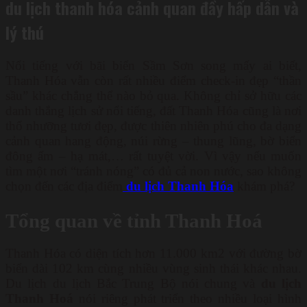
du lịch thanh hóa cảnh quan đầy hấp dẫn và
lý thú
Nổi tiếng với bãi biển Sầm Sơn song mấy ai biết,
Thanh Hóa vẫn còn rất nhiều điểm check-in đẹp “thần
sầu” khác chẳng thể nào bỏ qua. Không chỉ sở hữu các
danh thắng lịch sử nổi tiếng, đất Thanh Hóa cũng là nơi
thổ nhưỡng tươi đẹp, được thiên nhiên phú cho đa dạng
cảnh quan hang động, núi rừng – thung lũng, bờ biển
đông ấm – hạ mát,… rất tuyệt vời. Vì vậy nếu muốn
tìm một nơi “tránh nóng” có đủ cả non nước, sao không
chọn đến các địa điểm
du lịch Thanh Hóa
khám phá?
Tổng quan về tỉnh Thanh Hoá
Thanh Hóa có diện tích hơn 11.000 km2 với đường bờ
biển dài 102 km cùng nhiều vùng sinh thái khác nhau.
Du lịch du lịch Bắc Trung Bộ nói chung và
du lịch
Thanh Hoá
nói riêng phát triển theo nhiều loại hình