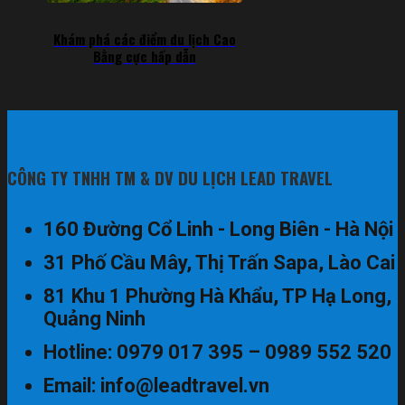
Khám phá các điểm du lịch Cao
Bằng cực hấp dẫn
CÔNG TY TNHH TM & DV DU LỊCH LEAD TRAVEL
160 Đường Cổ Linh - Long Biên - Hà Nội
31 Phố Cầu Mây, Thị Trấn Sapa, Lào Cai
81 Khu 1 Phường Hà Khẩu, TP Hạ Long,
Quảng Ninh
Hotline: 0979 017 395 – 0989 552 520
Email: info@leadtravel.vn