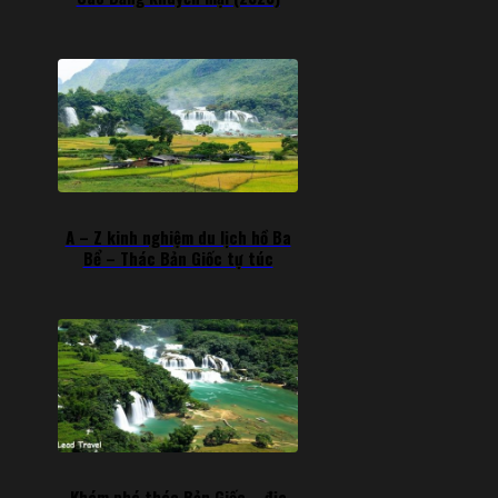
A – Z kinh nghiệm du lịch hồ Ba
Bể – Thác Bản Giốc tự túc
Khám phá thác Bản Giốc – địa