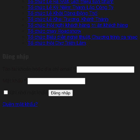
Tổ chức Lễ Ra Mắt, Giới thiệu sản phẩm
Tổ chức Lễ Kỷ Niệm Thành Lập Công Ty
Tổ chức Lễ Khởi Công Động Thổ
Tổ chức Lễ Khai Trương, Khánh Thành
Tổ chức Hội nghị khách hàng, tri ân khách hàng
Tổ chức chạy Roadshow
Tổ chức Biểu diễn nghệ thuật, Chương trình ca nhạc
Tổ chức Hội Chợ Triển Lãm
Đăng nhập
Tên tài khoản hoặc địa chỉ email
*
Mật khẩu
*
Ghi nhớ mật khẩu
Đăng nhập
Quên mật khẩu?