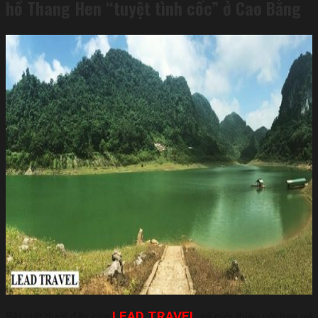
hồ Thang Hen “tuyệt tình cốc” ở Cao Bằng
LEAD TRAVEL
Bài viết dưới đây của
sẽ giới thiệu với bạn vẻ