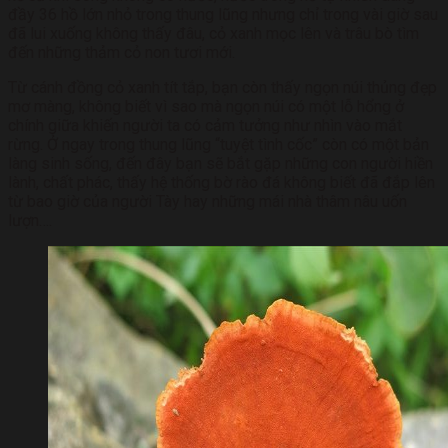
đầy 36 hồ lớn nhỏ trong thung lũng nhưng chỉ trong vài giờ sau
đã lui xuống không thấy đâu, cỏ xanh mọc lên và trâu bò tìm
đến những thảm cỏ non tươi mới.
Từ cánh đồng cỏ xanh tít tắp, bạn còn thấy ngọn núi thủng đẹp
mơ màng, không biết vì sao mà ngọn núi có một lỗ hổng ở
chính giữa khiến người ta có cảm tưởng như nhìn vào mắt
rừng. Ở ngay trong thung lũng “tuyệt tình cốc” còn có một bản
làng sinh sống, đến đây bạn sẽ bắt gặp những con người hiền
lành, chất phác, thấy hệ thống bờ rào đá không biết đã đắp lên
từ bao giờ của người Tày hay những mái nhà thâm nâu uốn
lượn….