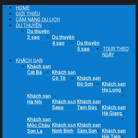
Skip
HOME
to
GIỚI THIỆU
content
CẨM NANG DU LỊCH
DU THUYỀN
Du thuyền
3 sao
Du thuyền
4 sao
Du thuyền
5 sao
TOUR THEO
NGÀY
KHÁCH SẠN
Khách sạn
Cát Bà
Khách sạn
Cô Tô
Khách sạn
Đồ Sơn
Khách sạn
Hạ Long
Khách sạn
Khách sạn
Khách sạn
Hà Nội
Sapa
Tam Đảo
Khách sạn
Hà Giang
Khách sạn
Khách sạn
Khách sạn
Mộc Châu
Ninh Bình
Sầm Sơn
Khách sạn
Sơn La
Hải Tiến