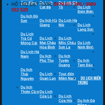
Du Lịch
Du Lịch Cô
Cao Bằng
HỖ TRỢ ĐẶT TOUR:
0979 017 395 / 0989
Cát Bà
Tô
Du Lịch
552 520
Điện Biên
Du lịch Đồ
Du lịch Hà
Du Lịch Hà
Sơn
Giang
Nội
Du Lịch
Lạng Sơn
Du Lịch
Du Lịch
Du Lịch
Trà Cổ
Mai Châu
Mộc Châu
Du Lịch
Móng Cái
Hòa Bình
Sơn La
Ninh Bình
Du Lịch Hà
Du lịch
Du lịch
Nam
Phú Thọ
Tuyên
Du lịch
Quang
Tam Đảo
Du lịch
Du Lịch
Tour đến
Thái
DU LỊCH MIỀN
Quan Lạn
Miền Nam
Nguyên
TRUNG
Du lịch
Thiên Cầm
Du Lịch
Cửa Lò
Du Lịch
Cửa Hội
Du lịch Đà