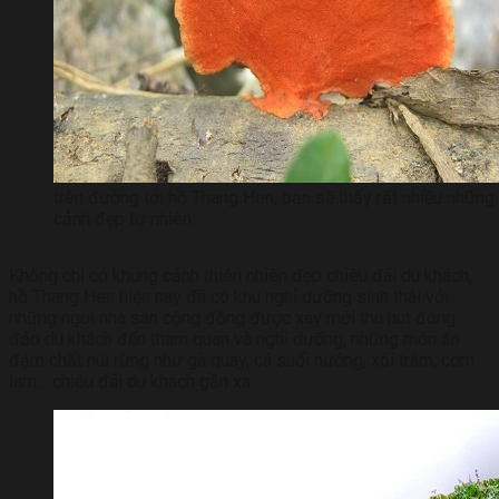
trên đường tới hồ Thang Hen, bạn sẽ thấy rất nhiều những
cảnh đẹp tự nhiên
Không chỉ có khung cảnh thiên nhiên đẹp chiêu đãi du khách,
hồ Thang Hen hiện nay đã có khu nghỉ dưỡng sinh thái với
những ngôi nhà sàn cộng đồng được xây mới thu hút đông
đảo du khách đến tham quan và nghỉ dưỡng, những món ăn
đậm chất núi rừng như gà quay, cá suối nướng, xôi trám, cơm
lam… chiêu đãi du khách gần xa.