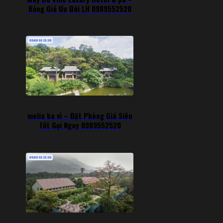
Bảng Giá Ưu Đãi LH 0989552520
melia ba vì – Đặt Phòng Giá Siêu
Tốt Gọi Ngay 0989552520