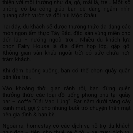
thiện với môi trường như đá, gỗ, mái lá, tre… Một số
phòng có ba công giúp bạn dê dàng ngắm nhìn
quang cảnh vườn và đồi núi Mộc Châu.
Tại đây, du khách sẽ được thưởng thức đa dạng các
món ngon ẩm thực Tây Bắc, đặc sản vùng miền cho
đến lẩu – nướng ngoài trời… Nhiều du khách lựa
chọn Fairy House là địa điểm họp lớp, gặp gỡ.
Không gian sân khấu ngoài trời có sức chứa hơn
trăm khách.
Khi đêm buông xuống, bạn có thể chọn quây quần
bên lửa trại,
Vào khoảng thời gian rảnh rỗi, bạn đừng quên
thưởng thức các loại đồ uống phong phú tại quầy
bar – coffe “Cái Vạc Lủng”. Bar nằm dưới tàng cây
xanh mát, gợi ý cho nhũng buổi trò chuyện thân mật
bên gia đình & bạn bè.
Ngoài ra, homestay có các dịch vụ hỗ trợ du khách
như đón – tiễn, cho thuê xe ô tô – xe máy, dịch vụ