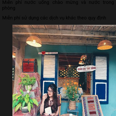
Miễn phí nước uống chào mừng và nước trong
phòng
Miễn phí sử dụng các dịch vụ khác theo quy định