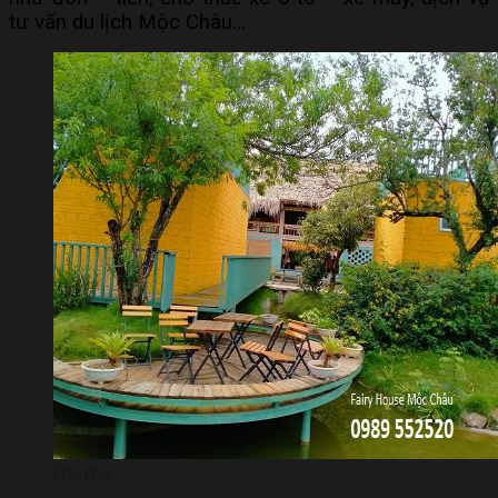
tư vấn du lịch Mộc Châu…
khu nhà