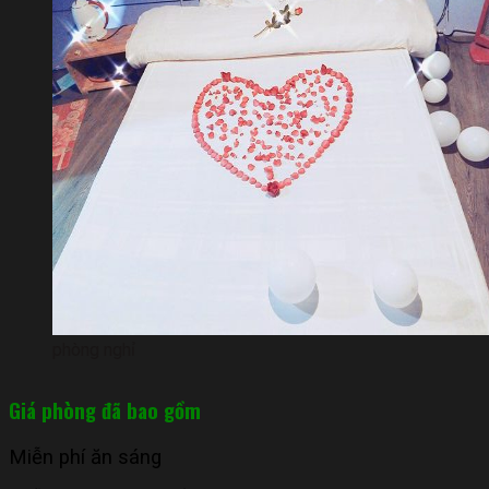
phòng nghỉ
Giá phòng đã bao gồm
Miễn phí ăn sáng