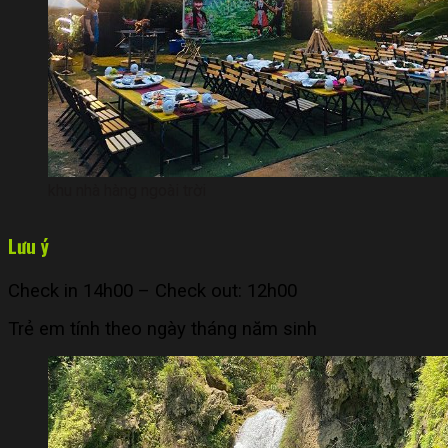
khu nhà hàng ngoài trời
Lưu ý
Check in 14h00 – Check out: 12h00
Trẻ em tính theo ngày tháng năm sinh