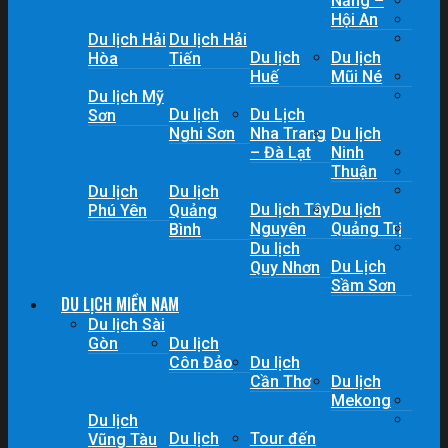
Nẵng –
Hội An
Du lịch Hải
Du lịch Hải
Du lịch
Du lịch
Hòa
Tiến
Huế
Mũi Né
Du lịch Mỹ
Du lịch
Du Lịch
Sơn
Nghi Sơn
Nha Trang
Du lịch
– Đà Lạt
Ninh
Thuận
Du lịch
Du lịch
Du lịch Tây
Du lịch
Phú Yên
Quảng
Nguyên
Quảng Trị
Bình
Du lịch
Du Lịch
Quy Nhơn
Sầm Sơn
DU LỊCH MIỀN NAM
Du lịch Sài
Gòn
Du lịch
Côn Đảo
Du lịch
Cần Thơ
Du lịch
Mekong
Du lịch
Du lịch
Tour đến
Vũng Tàu