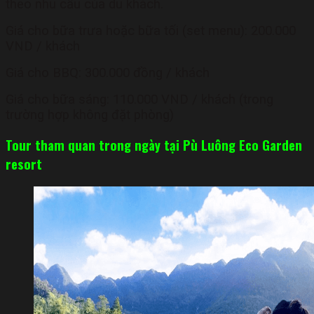
theo nhu cầu của du khách.
Giá cho bữa trưa hoặc bữa tối (set menu): 200.000
VND / khách
Giá cho BBQ: 300.000 đồng / khách
Giá cho bữa sáng: 110.000 VND / khách (trong
trường hợp không đặt phòng)
Tour tham quan trong ngày tại Pù Luông Eco Garden
resort