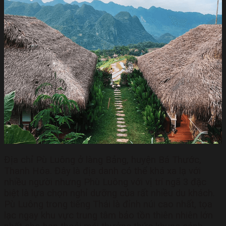
Địa chỉ Pù Luông ở làng Bảng, huyện Bá Thước,
Thanh Hóa. Đây là địa danh có thể khá xa lạ với
nhiều người nhưng Phù Luông với vị trí ngã 3 đặc
biệt là lựa chọn nghỉ dưỡng của rất nhiều du khách.
Pù Luông trong tiếng Thái là đỉnh núi cao nhất, tọa
lạc ngay khu vực trung tâm bảo tồn thiên nhiên lớn