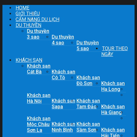
Skip
HOME
to
GIỚI THIỆU
content
CẨM NANG DU LỊCH
DU THUYỀN
Du thuyền
3 sao
Du thuyền
4 sao
Du thuyền
5 sao
TOUR THEO
NGÀY
KHÁCH SẠN
Khách sạn
Cát Bà
Khách sạn
Cô Tô
Khách sạn
Đồ Sơn
Khách sạn
Hạ Long
Khách sạn
Khách sạn
Khách sạn
Hà Nội
Sapa
Tam Đảo
Khách sạn
Hà Giang
Khách sạn
Khách sạn
Khách sạn
Mộc Châu
Ninh Bình
Sầm Sơn
Khách sạn
Sơn La
Hải Tiến