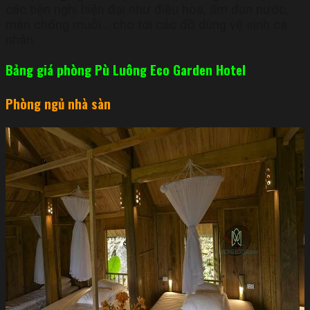
các tiện nghi hiện đại như điều hòa, ấm đun nước,
màn chống muỗi… cho tới các đồ dùng vệ sinh cá
nhân.
Bảng giá phòng Pù Luông Eco Garden Hotel
Phòng ngủ nhà sàn