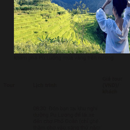
khám phá Pù Luông mùa vàng trên nương
Giá tour
Tour
Lịch trình
(VND)/
khách
08:30 Đón bạn tại khu nghỉ
dưỡng Pu Lương để lái xe
đến chợ Phố Đoàn (chỉ ghé
thăm chợ vào sáng thứ năm