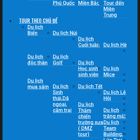
Phú Quốc
Miền Bắc
Tour đến
Miền
Trung
TOUR THEO CHỦ ĐỀ
Du lịch
Biển
Du lịch Núi
Du lịch
Cuối tuần
Du lịch Hè
Du lịch
Du lịch
độc thân
Golf
Du lịch
Học sinh
Du lịch
sinh viên
Mice
Du lịch
Du lịch
Du lịch Tết
mua sắm
Sinh
Du lịch Lễ
thái,Dã
Hội
ngoại,
Du lịch
cắm trại
Du lịch
Thăm
trăng mật
chiến
trường xưa
Du lịch
( DMZ
Team
tour)
Building,