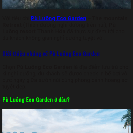
Với tiêu chí
Pù Luông Eco Garden
–
The mountain
Retreat
(Thiên đường nghỉ dưỡng trên núi),
Pù
Luông resort Thanh Hóa
đã thực sự đem tới cho
du khách không gian nghỉ dưỡng tuyệt vời.
Giới thiệu chúng về
Pù Luông Eco Garden
Chọn
Pù Luông Eco Garden
là địa điểm lưu trú cho
kì nghỉ dưỡng, du khách sẽ được check in bể bơi vô
cực ngay giữa sườn núi cùng phong cảnh hoang sơ
tuyệt đẹp.
Pù Luông Eco Garden ở đâu?