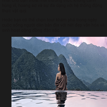
nhất cho bạn thoải mái thưởng thức khung cảnh
hùng vĩ, hoang sơ và sự đa dạng với hệ thống động
thực vật quý.
Hoặc bạn có thể chọn tour khám phá trong ngày
cuộc sống người dân bản địa với nét đẹp văn hóa và
sinh hoạt cộng đồng đặc sắc.