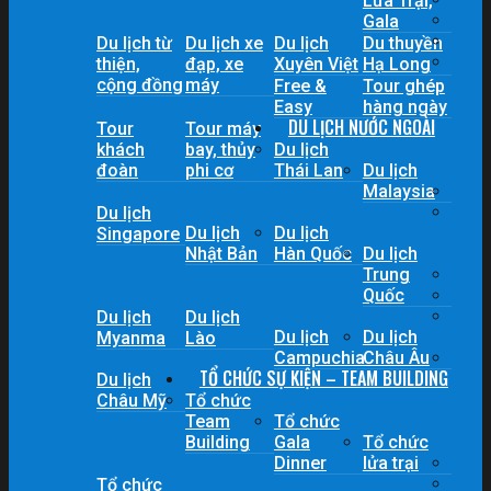
Lửa Trại,
Gala
Du lịch từ
Du lịch xe
Du lịch
Du thuyền
thiện,
đạp, xe
Xuyên Việt
Hạ Long
cộng đồng
máy
Free &
Tour ghép
Easy
hàng ngày
DU LỊCH NƯỚC NGOÀI
Tour
Tour máy
khách
bay, thủy
Du lịch
đoàn
phi cơ
Thái Lan
Du lịch
Malaysia
Du lịch
Du lịch
Du lịch
Singapore
Nhật Bản
Hàn Quốc
Du lịch
Trung
Quốc
Du lịch
Du lịch
Du lịch
Du lịch
Myanma
Lào
Campuchia
Châu Âu
TỔ CHỨC SỰ KIỆN – TEAM BUILDING
Du lịch
Châu Mỹ
Tổ chức
Team
Tổ chức
Building
Gala
Tổ chức
Dinner
lửa trại
Tổ chức