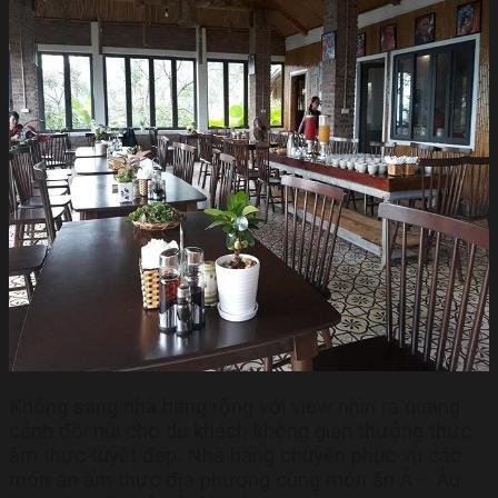
Không sang nhà hàng rộng với view nhìn ra quang
cảnh đồi núi cho du khách không gian thưởng thức
ẩm thực tuyệt đẹp. Nhà hàng chuyên phục vụ các
món ăn ẩm thực địa phương cùng món ăn Á – Âu