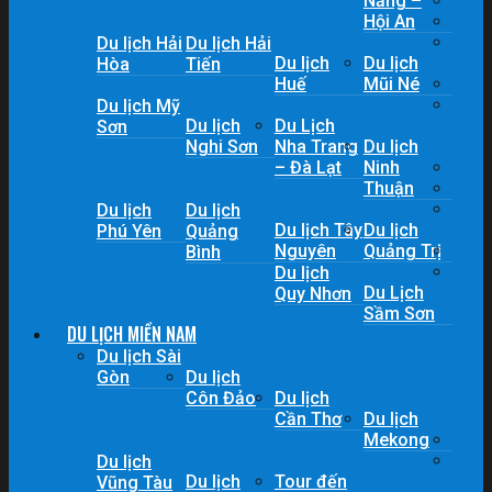
Nẵng –
Hội An
Du lịch Hải
Du lịch Hải
Du lịch
Du lịch
Hòa
Tiến
Huế
Mũi Né
Du lịch Mỹ
Du lịch
Du Lịch
Sơn
Nghi Sơn
Nha Trang
Du lịch
– Đà Lạt
Ninh
Thuận
Du lịch
Du lịch
Du lịch Tây
Du lịch
Phú Yên
Quảng
Nguyên
Quảng Trị
Bình
Du lịch
Du Lịch
Quy Nhơn
Sầm Sơn
DU LỊCH MIỀN NAM
Du lịch Sài
Gòn
Du lịch
Côn Đảo
Du lịch
Cần Thơ
Du lịch
Mekong
Du lịch
Du lịch
Tour đến
Vũng Tàu