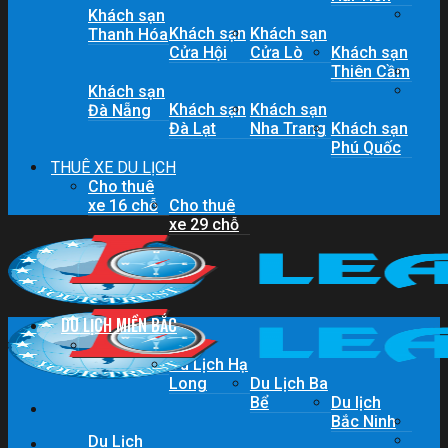
Khách sạn
Khách sạn
Khách sạn
Thanh Hóa
Cửa Hội
Cửa Lò
Khách sạn
Thiên Cầm
Khách sạn
Khách sạn
Khách sạn
Đà Nẵng
Đà Lạt
Nha Trang
Khách sạn
Phú Quốc
THUÊ XE DU LỊCH
Cho thuê
xe 16 chỗ
Cho thuê
xe 29 chỗ
DU LỊCH MIỀN BẮC
Du lịch
Sapa
Du Lịch Hạ
Long
Du Lịch Ba
Bể
Du lịch
Bắc Ninh
Du Lịch