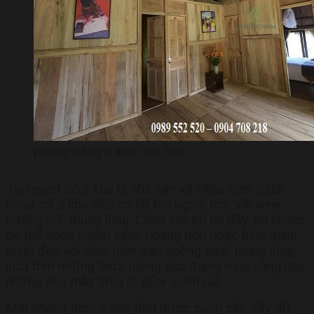
phòng riêng ở khu nhà sàn
Tại resort có 2 khu là nhà sàn và villas nằm cách
nhau, cá 2 khu đều có hồ bơi ngoài trời, với view
hướng núi, thung lũng. Chọn lưu trú tại đây, du khách
có thể chọn ngắm cảnh hoàng hôn hoặc bình minh
tuyệt đẹp với view nhìn tràn xuống dưới thung lũng,
lướt trên những thửa ruộng bậc thang mùa vàng hay
những áng mây lững lờ giữa sườn núi.
Mỗi phòng nghỉ ở đây đều được cung cấp đầy đủ