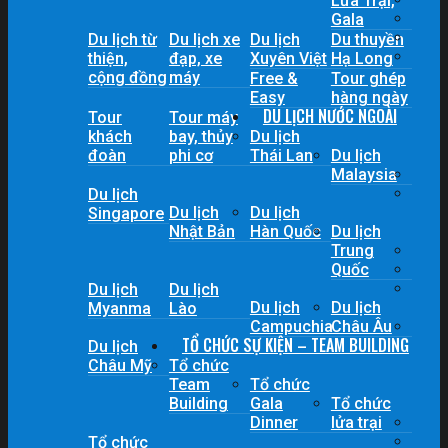
Lửa Trại,
Gala
Du lịch từ
Du lịch xe
Du lịch
Du thuyền
thiện,
đạp, xe
Xuyên Việt
Hạ Long
cộng đồng
máy
Free &
Tour ghép
Easy
hàng ngày
DU LỊCH NƯỚC NGOÀI
Tour
Tour máy
khách
bay, thủy
Du lịch
đoàn
phi cơ
Thái Lan
Du lịch
Malaysia
Du lịch
Du lịch
Du lịch
Singapore
Nhật Bản
Hàn Quốc
Du lịch
Trung
Quốc
Du lịch
Du lịch
Du lịch
Du lịch
Myanma
Lào
Campuchia
Châu Âu
TỔ CHỨC SỰ KIỆN – TEAM BUILDING
Du lịch
Châu Mỹ
Tổ chức
Team
Tổ chức
Building
Gala
Tổ chức
Dinner
lửa trại
Tổ chức