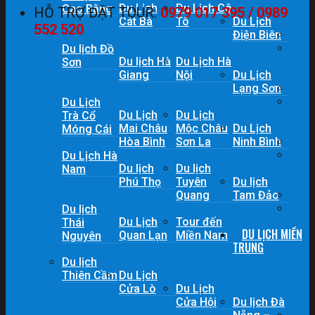
Du Lịch
Du Lịch Cô
Cao Bằng
HỖ TRỢ ĐẶT TOUR:
0979 017 395 / 0989
Cát Bà
Tô
Du Lịch
552 520
Điện Biên
Du lịch Đồ
Du lịch Hà
Du Lịch Hà
Sơn
Giang
Nội
Du Lịch
Lạng Sơn
Du Lịch
Du Lịch
Du Lịch
Trà Cổ
Mai Châu
Mộc Châu
Du Lịch
Móng Cái
Hòa Bình
Sơn La
Ninh Bình
Du Lịch Hà
Du lịch
Du lịch
Nam
Phú Thọ
Tuyên
Du lịch
Quang
Tam Đảo
Du lịch
Du Lịch
Tour đến
Thái
DU LỊCH MIỀN
Quan Lạn
Miền Nam
Nguyên
TRUNG
Du lịch
Thiên Cầm
Du Lịch
Cửa Lò
Du Lịch
Cửa Hội
Du lịch Đà