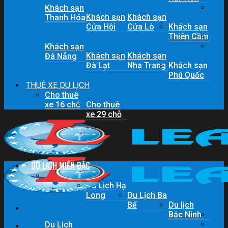
Khách sạn
Khách sạn
Khách sạn
Thanh Hóa
Cửa Hội
Cửa Lò
Khách sạn
Thiên Cầm
Khách sạn
Khách sạn
Khách sạn
Đà Nẵng
Đà Lạt
Nha Trang
Khách sạn
Phú Quốc
THUÊ XE DU LỊCH
Cho thuê
xe 16 chỗ
Cho thuê
xe 29 chỗ
DU LỊCH MIỀN BẮC
Du lịch
Sapa
Du Lịch Hạ
Long
Du Lịch Ba
Bể
Du lịch
Bắc Ninh
Du Lịch