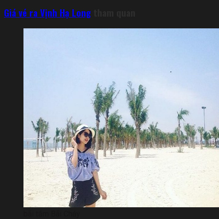
Giá vé ra Vịnh Hạ Long
tham quan
bãi tắm Bãi Cháy