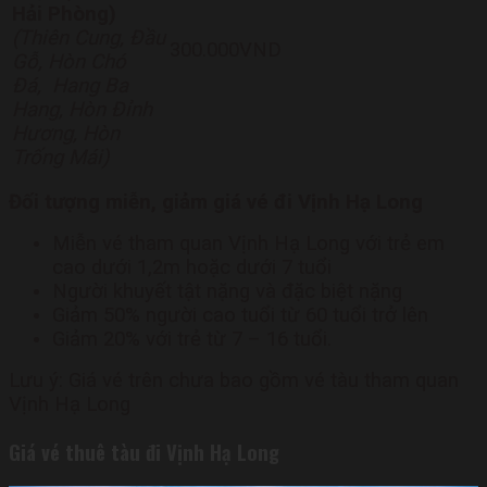
Hải Phòng)
(Thiên Cung, Đầu
300.000VND
Gỗ, Hòn Chó
Đá, Hang Ba
Hang, Hòn Đỉnh
Hương, Hòn
Trống Mái)
Đối tượng miễn, giảm giá vé đi Vịnh Hạ Long
Miễn vé tham quan Vịnh Hạ Long với trẻ em
cao dưới 1,2m hoặc dưới 7 tuổi
Người khuyết tật nặng và đặc biệt nặng
Giảm 50% người cao tuổi từ 60 tuổi trở lên
Giảm 20% với trẻ từ 7 – 16 tuổi.
Lưu ý: Giá vé trên chưa bao gồm vé tàu tham quan
Vịnh Hạ Long
Giá vé thuê tàu đi Vịnh Hạ Long