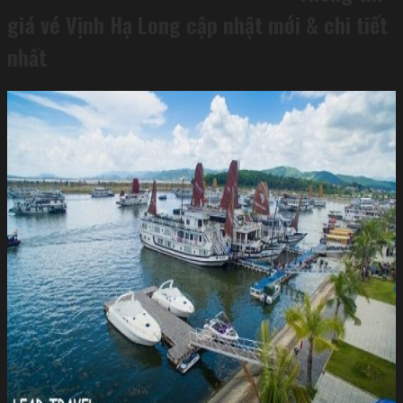
giá vé Vịnh Hạ Long cập nhật mới & chi tiết
nhất