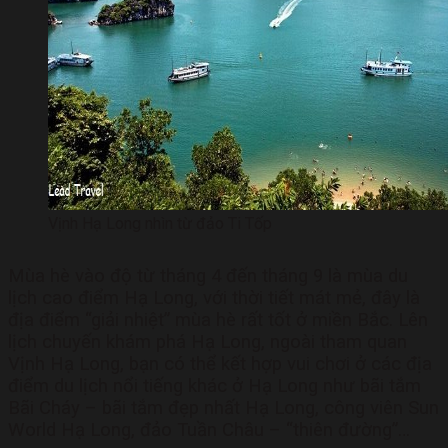
Vịnh Hạ Long nhìn từ đảo Ti Tốp
Mùa hè vào độ từ tháng 4 đến tháng 9 là mùa du
lịch cao điểm Hạ Long, với thời tiết mát mẻ, đây là
địa điểm “giải nhiệt” mùa hè rất tốt ở miền Bắc. Lên
lịch chuyến khám phá Hạ Long, ngoài tham quan
Vịnh Hạ Long, bạn có thể kết hợp vui chơi ở các địa
điểm du lịch nổi tiếng khác ở Hạ Long như bãi tắm
Bãi Cháy – bãi tắm đẹp nhất Hạ Long, công viên Sun
World Hạ Long, đảo Tuần Châu – “thiên đường”…