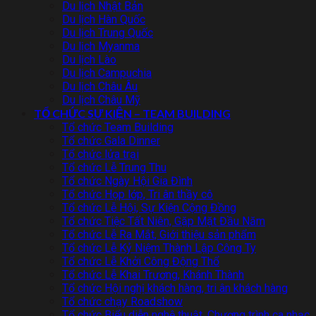
Du lịch Nhật Bản
Du lịch Hàn Quốc
Du lịch Trung Quốc
Du lịch Myanma
Du lịch Lào
Du lịch Campuchia
Du lịch Châu Âu
Du lịch Châu Mỹ
TỔ CHỨC SỰ KIỆN – TEAM BUILDING
Tổ chức Team Building
Tổ chức Gala Dinner
Tổ chức lửa trại
Tổ chức Lễ Trung Thu
Tổ chức Ngày Hội Gia Đình
Tổ chức Họp lớp, Tri ân thầy cô
Tổ chức Lễ Hội, Sự Kiện Cộng Đồng
Tổ chức Tiệc Tất Niên, Gặp Mặt Đầu Năm
Tổ chức Lễ Ra Mắt, Giới thiệu sản phẩm
Tổ chức Lễ Kỷ Niệm Thành Lập Công Ty
Tổ chức Lễ Khởi Công Động Thổ
Tổ chức Lễ Khai Trương, Khánh Thành
Tổ chức Hội nghị khách hàng, tri ân khách hàng
Tổ chức chạy Roadshow
Tổ chức Biểu diễn nghệ thuật, Chương trình ca nhạc