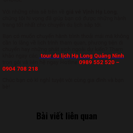
Với những chia sẻ trên về
giá vé Vịnh Hạ Long
,
chúng tôi hi vọng đã giúp bạn có được những hành
trang tốt nhất cho chuyến du lịch sắp tới.
Bạn có muốn chuyến hành trình thoải mái mà không
cần lo lắng về lịch trình tham quan, phương tiện di
chuyển hay những phát sinh ngoài dự kiến? Tham
khảo ngay các
tour du lịch Hạ Long Quảng Ninh
trọn gói và liên hệ ngay Hotline
0989 552 520 –
0904 708 218
Chúc bạn có kì nghỉ tuyệt vời cùng gia đình và bạn
bè!
Bài viết liên quan