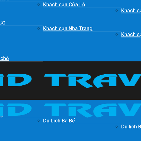
Khách sạn Cửa Lò
Khách s
Lạt
Khách sạn Nha Trang
Khách s
 chỗ
ng
Du Lịch Ba Bể
Du lịch 