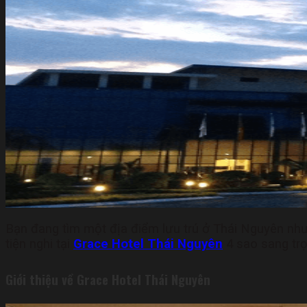
Bạn đang tìm một địa điểm lưu trú ở Thái Nguyên nh
tiện nghi tại
Grace Hotel Thái Nguyên
4 sao sang trọn
Giới thiệu về Grace Hotel Thái Nguyên