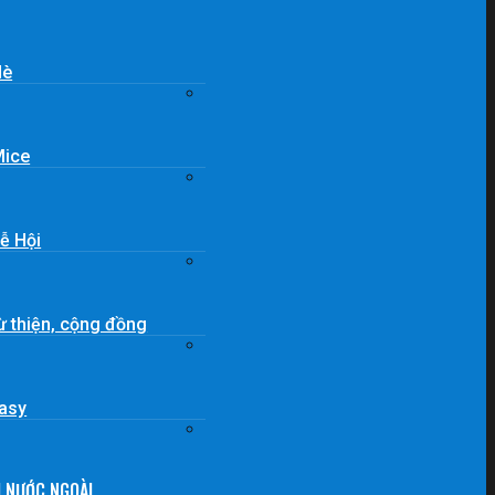
Hè
Mice
Lễ Hội
từ thiện, cộng đồng
Easy
H NƯỚC NGOÀI