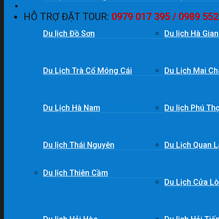
HỖ TRỢ ĐẶT TOUR:
0979 017 395 / 0989 552
Du lịch Đồ Sơn
Du lịch Hà Gia
Du Lịch Trà Cổ Móng Cái
Du Lịch Mai Ch
Du Lịch Hà Nam
Du lịch Phú Th
Du lịch Thái Nguyên
Du Lịch Quan 
Du lịch Thiên Cầm
Du Lịch Cửa L