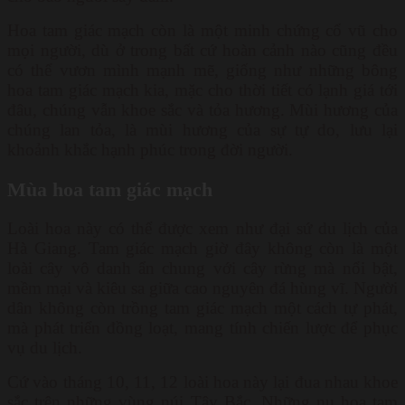
Hoa tam giác mạch còn là một minh chứng cổ vũ cho
mọi người, dù ở trong bất cứ hoàn cảnh nào cũng đều
có thể vươn mình mạnh mẽ, giống như những bông
hoa tam giác mạch kia, mặc cho thời tiết có lạnh giá tới
đâu, chúng vẫn khoe sắc và tỏa hương. Mùi hương của
chúng lan tỏa, là mùi hương của sự tự do, lưu lại
khoảnh khắc hạnh phúc trong đời người.
Mùa hoa tam giác mạch
Loài hoa này có thể được xem như đại sứ du lịch của
Hà Giang. Tam giác mạch giờ đây không còn là một
loài cây vô danh ẩn chung với cây rừng mà nổi bật,
mềm mại và kiêu sa giữa cao nguyên đá hùng vĩ. Người
dân không còn trồng tam giác mạch một cách tự phát,
mà phát triển đồng loạt, mang tính chiến lược để phục
vụ du lịch.
Cứ vào tháng 10, 11, 12 loài hoa này lại đua nhau khoe
sắc trên những vùng núi Tây Bắc. Những nụ hoa tam