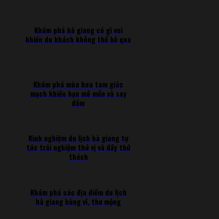
Khám phá hà giang có gì vui
khiến du khách không thể bỏ qua
Khám phá mùa hoa tam giác
mạch khiến bạn mê mẩn và say
đắm
Kinh nghiệm du lịch hà giang tự
túc trải nghiệm thú vị và đầy thử
thách
Khám phá các địa điểm du lịch
hà giang hùng vĩ, thơ mộng