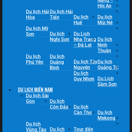
Nẵng –
Hội An
Du lịch Hải
Du lịch Hải
Du lịch
Du lịch
Hòa
Tiến
Huế
Mũi Né
Du lịch Mỹ
Du lịch
Du Lịch
Sơn
Nghi Sơn
Nha Trang
Du lịch
– Đà Lạt
Ninh
Thuận
Du lịch
Du lịch
Du lịch Tây
Du lịch
Phú Yên
Quảng
Nguyên
Quảng Trị
Bình
Du lịch
Du Lịch
Quy Nhơn
Sầm Sơn
DU LỊCH MIỀN NAM
Du lịch Sài
Gòn
Du lịch
Côn Đảo
Du lịch
Cần Thơ
Du lịch
Mekong
Du lịch
Du lịch
Tour đến
Vũng Tàu