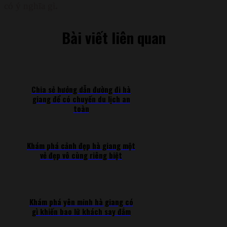
có ý nghĩa gì
.
Bài viết liên quan
Chia sẻ hướng dẫn đường đi hà
giang để có chuyến du lịch an
toàn
Khám phá cảnh đẹp hà giang một
vẻ đẹp vô cùng riêng biệt
Khám phá yên minh hà giang có
gì khiến bao lữ khách say đắm