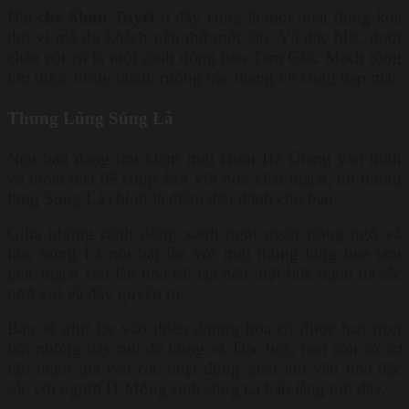
Hái
chè Shan Tuyết
ở đây cũng là một hoạt động khá
thú vị mà du khách nên thử một lần. Và đặc biệt, dưới
chân cột cờ là một cánh đồng hoa Tam Giác Mạch rộng
lớn được trồng thành ruộng bậc thang vô cùng đẹp mắt.
Thung Lũng Sủng Là
Nếu bạn đang tìm kiếm một chốn Hà Giang yên bình
và thoải mái để chụp ảnh với hoa kiều mạch, thì thung
lũng Sủng Là chính là điểm đến dành cho bạn.
Giữa những cánh đồng xanh ngút ngàn trồng ngô và
lúa, Sủng Là nổi bật lên với một thung lũng hoa tam
giác mạch xen lẫn hoa cải tạo nên một bức tranh đa sắc
tươi vui và đầy quyến rũ.
Bạn sẽ như lạc vào thiên đường hoa cỏ được bao trọn
bởi những dãy núi đá hùng vĩ. Đặc biệt, bạn còn có cơ
hội tham gia vào các hoạt động giao lưu văn hóa đặc
sắc với người H’Mông sinh sống tại bản làng nơi đây.