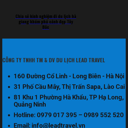
Chia sẻ kinh nghiệm đi du lịch hà
giang khám phá cảnh đẹp Tây
Bắc
CÔNG TY TNHH TM & DV DU LỊCH LEAD TRAVEL
160 Đường Cổ Linh - Long Biên - Hà Nội
31 Phố Cầu Mây, Thị Trấn Sapa, Lào Cai
81 Khu 1 Phường Hà Khẩu, TP Hạ Long,
Quảng Ninh
Hotline: 0979 017 395 – 0989 552 520
Email: info@leadtravel.vn