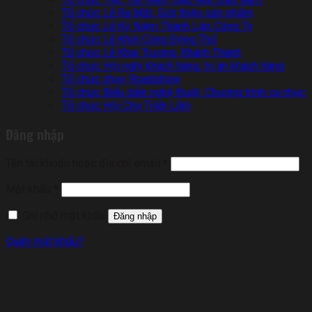
Tổ chức Lễ Ra Mắt, Giới thiệu sản phẩm
Tổ chức Lễ Kỷ Niệm Thành Lập Công Ty
Tổ chức Lễ Khởi Công Động Thổ
Tổ chức Lễ Khai Trương, Khánh Thành
Tổ chức Hội nghị khách hàng, tri ân khách hàng
Tổ chức chạy Roadshow
Tổ chức Biểu diễn nghệ thuật, Chương trình ca nhạc
Tổ chức Hội Chợ Triển Lãm
Đăng nhập
Tên tài khoản hoặc địa chỉ email
*
Mật khẩu
*
Ghi nhớ mật khẩu
Đăng nhập
Quên mật khẩu?