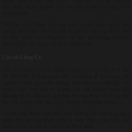
trắng, màu hồng, màu tím,… Hoa này khá bé nhỏ và
dịu dàng, mong manh. Đối với dân phượt thì chẳng còn
xa lạ gì nữa.
Những cánh đồng hoa tam giác mạch ngọt ngào, thơ
mộng càng làm cho chuyến du phượt của bạn thêm thú
vị. Bạn thoải mái chụp ảnh để lưu lại những khoảnh
khắc tuyệt vời cùng với thiên nhiên này.
Cột cờ Lũng Cú
Cột Cờ Lũng Cú nổi tiếng không thua gì cột cờ ở thủ
đô Hà Nội. Giống như một vị tướng sĩ quả cảm, uy
nghiêm canh gác biên cương Việt Nam nơi địa đầu Tổ
quốc. Đến với cột cờ Lũng Cú, du khách
tour Hà
Giang
sẽ có dịp trải nghiệm nét văn hóa vô cùng đặc
sắc cho người dân tộc Giáy, Mông và người Lô Lô.
Người dân thơm thảo tới mức những hũ mật ong ngọt
ngào đến những bình rượu ủ mấy chục năm vẫn sẵn
lòng mang ra cho du khách thưởng thức.