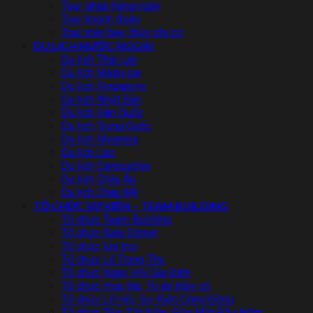
Tour ghép hàng ngày
Tour khách đoàn
Tour máy bay, thủy phi cơ
DU LỊCH NƯỚC NGOÀI
Du lịch Thái Lan
Du lịch Malaysia
Du lịch Singapore
Du lịch Nhật Bản
Du lịch Hàn Quốc
Du lịch Trung Quốc
Du lịch Myanma
Du lịch Lào
Du lịch Campuchia
Du lịch Châu Âu
Du lịch Châu Mỹ
TỔ CHỨC SỰ KIỆN – TEAM BUILDING
Tổ chức Team Building
Tổ chức Gala Dinner
Tổ chức lửa trại
Tổ chức Lễ Trung Thu
Tổ chức Ngày Hội Gia Đình
Tổ chức Họp lớp, Tri ân thầy cô
Tổ chức Lễ Hội, Sự Kiện Cộng Đồng
Tổ chức Tiệc Tất Niên, Gặp Mặt Đầu Năm