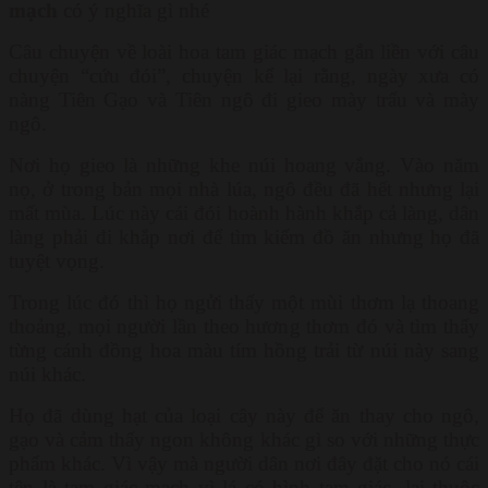
mạch
có ý nghĩa gì nhé
Câu chuyện về loài hoa tam giác mạch gắn liền với câu
chuyện “cứu đói”, chuyện kể lại rằng, ngày xưa có
nàng Tiên Gạo và Tiên ngô đi gieo mày trấu và mày
ngô.
Nơi họ gieo là những khe núi hoang vắng. Vào năm
nọ, ở trong bản mọi nhà lúa, ngô đều đã hết nhưng lại
mất mùa. Lúc này cái đói hoành hành khắp cả làng, dân
làng phải đi khắp nơi để tìm kiếm đồ ăn nhưng họ đã
tuyệt vọng.
Trong lúc đó thì họ ngửi thấy một mùi thơm lạ thoang
thoảng, mọi người lần theo hương thơm đó và tìm thấy
từng cánh đồng hoa màu tím hồng trải từ núi này sang
núi khác.
Họ đã dùng hạt của loại cây này để ăn thay cho ngô,
gạo và cảm thấy ngon không khác gì so với những thực
phẩm khác. Vì vậy mà người dân nơi đây đặt cho nó cái
tên là tam giác mạch vì lá có hình tam giác, lại thuộc