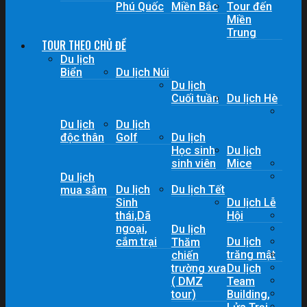
Phú Quốc
Miền Bắc
Tour đến
Miền
Trung
TOUR THEO CHỦ ĐỀ
Du lịch
Biển
Du lịch Núi
Du lịch
Cuối tuần
Du lịch Hè
Du lịch
Du lịch
độc thân
Golf
Du lịch
Học sinh
Du lịch
sinh viên
Mice
Du lịch
Du lịch
Du lịch Tết
mua sắm
Sinh
Du lịch Lễ
thái,Dã
Hội
ngoại,
Du lịch
cắm trại
Du lịch
Thăm
trăng mật
chiến
trường xưa
Du lịch
( DMZ
Team
tour)
Building,