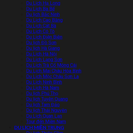
Du Lịch Hạ Long
Du Lịch Ba Bể
Du lịch Bắc Ninh
Du Lịch Cao Bằng
Du Lịch Cát Bà
Du Lịch Cô Tô
Du Lịch Điện Biên
Du lịch Đồ Sơn
Du lịch Hà Giang
Du Lịch Hà Nội
Du Lịch Lạng Sơn
Du Lịch Trà Cổ Móng Cái
Du Lịch Mai Châu Hòa Bình
Du Lịch Mộc Châu Sơn La
Du Lịch Ninh Bình
Du Lịch Hà Nam
Du lịch Phú Thọ
Du lịch Tuyên Quang
Du lịch Tam Đảo
Du lịch Thái Nguyên
Du Lịch Quan Lạn
Tour đến Miền Nam
DU LỊCH MIỀN TRUNG