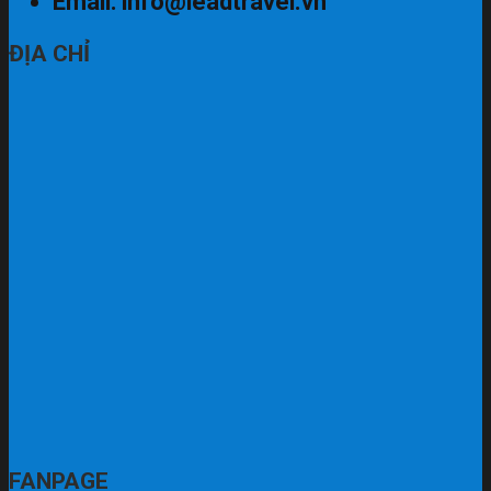
Email: info@leadtravel.vn
ĐỊA CHỈ
FANPAGE