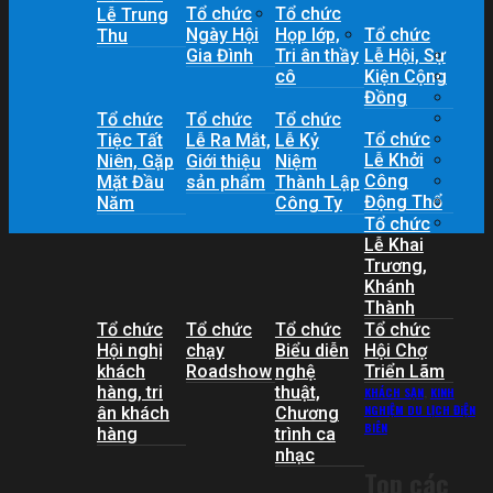
Tổ chức
Tổ chức
Lễ Trung
Ngày Hội
Họp lớp,
Tổ chức
Thu
Gia Đình
Tri ân thầy
Lễ Hội, Sự
cô
Kiện Cộng
Đồng
Tổ chức
Tổ chức
Tổ chức
Tổ chức
Tiệc Tất
Lễ Ra Mắt,
Lễ Kỷ
Lễ Khởi
Niên, Gặp
Giới thiệu
Niệm
Công
Mặt Đầu
sản phẩm
Thành Lập
Động Thổ
Năm
Công Ty
Tổ chức
Lễ Khai
Trương,
Khánh
Thành
Tổ chức
Tổ chức
Tổ chức
Tổ chức
Hội nghị
chạy
Biểu diễn
Hội Chợ
khách
Roadshow
nghệ
Triển Lãm
hàng, tri
thuật,
KHÁCH SẠN
,
KINH
NGHIỆM DU LỊCH ĐiỆN
ân khách
Chương
BIÊN
hàng
trình ca
nhạc
Top các