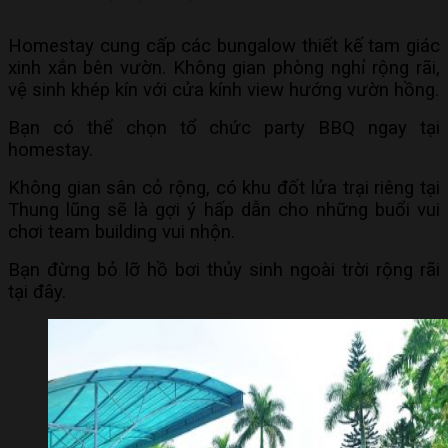
Homestay cung cấp các bungalow thiết kế tam giác
xinh xắn bên vườn. Không gian phòng nghỉ rộng rãi,
vệ sinh khép kín với cửa kính view hướng vườn hồng.
Bạn có thể chọn tổ chức party BBQ ngay tại
homestay.
Không gian sân cỏ rộng, có khu đốt lửa trại riêng tại
Thung lũng sẽ là gợi ý hấp dẫn cho những buổi vui
chơi team building vui nhộn.
Bạn đừng bỏ lỡ hồ bơi thủy sinh ngoài trời rộng rãi
tại đây.