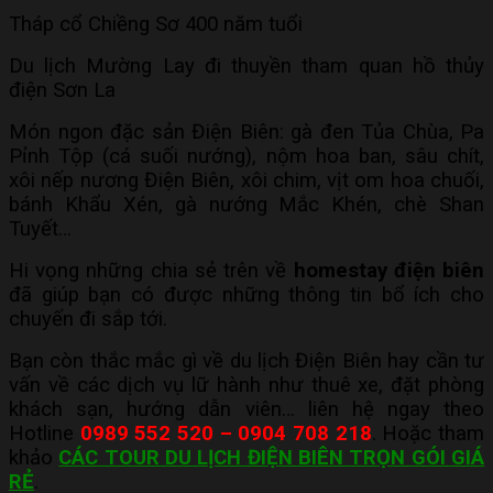
Tháp cổ Chiềng Sơ 400 năm tuổi
Du lịch Mường Lay đi thuyền tham quan hồ thủy
điện Sơn La
Món ngon đặc sản Điện Biên: gà đen Tủa Chùa, Pa
Pỉnh Tộp (cá suối nướng), nộm hoa ban, sâu chít,
xôi nếp nương Điện Biên, xôi chim, vịt om hoa chuối,
bánh Khẩu Xén, gà nướng Mắc Khén, chè Shan
Tuyết…
Hi vọng những chia sẻ trên về
homestay điện biên
đã giúp bạn có được những thông tin bổ ích cho
chuyến đi sắp tới.
Bạn còn thắc mắc gì về du lịch Điện Biên hay cần tư
vấn về các dịch vụ lữ hành như thuê xe, đặt phòng
khách sạn, hướng dẫn viên… liên hệ ngay theo
Hotline
0989 552 520 – 0904 708 218
. Hoặc tham
khảo
CÁC TOUR DU LỊCH ĐIỆN BIÊN TRỌN GÓI GIÁ
RẺ
.