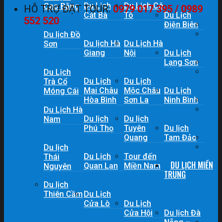
Du Lịch
Du Lịch Cô
Cao Bằng
HỖ TRỢ ĐẶT TOUR:
0979 017 395 / 0989
Cát Bà
Tô
Du Lịch
552 520
Điện Biên
Du lịch Đồ
Du lịch Hà
Du Lịch Hà
Sơn
Giang
Nội
Du Lịch
Lạng Sơn
Du Lịch
Du Lịch
Du Lịch
Trà Cổ
Mai Châu
Mộc Châu
Du Lịch
Móng Cái
Hòa Bình
Sơn La
Ninh Bình
Du Lịch Hà
Du lịch
Du lịch
Nam
Phú Thọ
Tuyên
Du lịch
Quang
Tam Đảo
Du lịch
Du Lịch
Tour đến
Thái
DU LỊCH MIỀN
Quan Lạn
Miền Nam
Nguyên
TRUNG
Du lịch
Thiên Cầm
Du Lịch
Cửa Lò
Du Lịch
Cửa Hội
Du lịch Đà