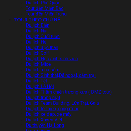
Du lịch Phú Quốc
Tour đến Miền Bắc
Tour đến Miền Trung
TOUR THEO CHỦ ĐỀ
Du lịch Biển
Du lịch Núi
Du lịch Cuối tuần
Du lịch Hè
Du lịch độc thân
Du lịch Golf
Du lịch Học sinh sinh viên
Du lịch Mice
Du lịch mua sắm
Du lịch Sinh thái,Dã ngoại, cắm trại
Du lịch Tết
Du lịch Lễ Hội
Du lịch Thăm chiến trường xưa ( DMZ tour)
Du lịch trăng mật
Du lịch Team Building, Lửa Trại, Gala
Du lịch từ thiện, cộng đồng
Du lịch xe đạp, xe máy
Du lịch Xuyên Việt
Du thuyền Hạ Long
Free & Easy