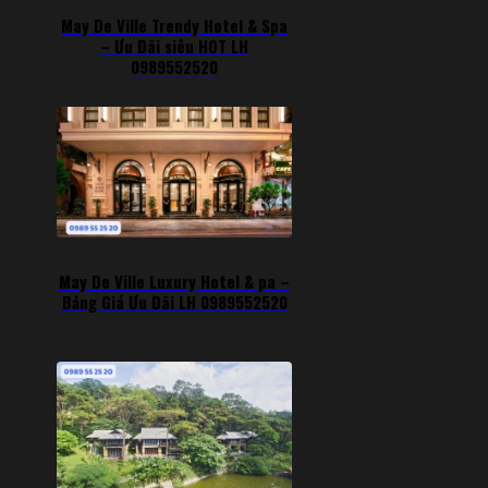
May De Ville Trendy Hotel & Spa
– Ưu Đãi siêu HOT LH
0989552520
May De Ville Luxury Hotel & pa –
Bảng Giá Ưu Đãi LH 0989552520