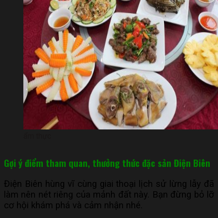
ẩm thực
Gợi ý điểm tham quan, thưởng thức đặc sản Điện Biên
Điện Biên hùng vĩ cùng giai thoại lịch sử lừng lẫy đã
làm nên nét riêng của mảnh đất này. Bạn đừng bỏ lỡ
cơ hội khám phá và cảm nhận nhé.