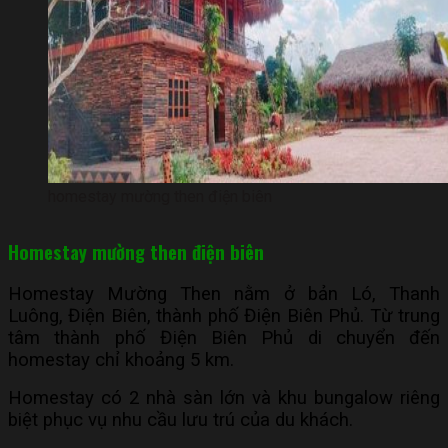
homestay mường then điện biên
Homestay mường then điện biên
Homestay Mường Then nằm ở bản Ló, Thanh
Luông, Điện Biên, thành phố Điện Biên Phủ. Từ trung
tâm thành phố Điện Biên Phủ di chuyển đến
homestay chỉ khoảng 5 km.
Homestay có 2 nhà sàn lớn và khu bungalow riêng
biệt phục vụ nhu cầu lưu trú của du khách.