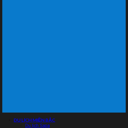
DU LỊCH MIỀN BẮC
Du lịch Sapa