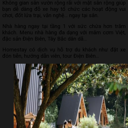
Không gian sân vườn rộng rãi với mặt sân rộng giúp
bạn dễ dàng đỗ xe hay tổ chức các hoạt động vui
chơi, đốt lửa trại, văn nghệ… ngay tại sân.
Nhà hàng ngay tại tầng 1 với sức chứa hơn trăm
khách. Menu nhà hàng đa dạng với mâm cơm Việt,
đặc sản Điện Biên, Tây Bắc dân dã…
Homestay có dịch vụ hỗ trợ du khách như đặt xe
đón tiễn, hướng dẫn viên, tour Điện Biên…