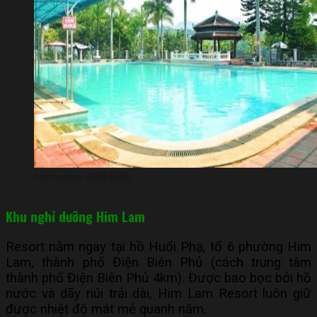
homestay điện biên
Khu nghỉ dưỡng Him Lam
Resort nằm ngay tại hồ Huổi Phạ, tổ 6 phường Him
Lam, thành phố Điện Biên Phủ (cách trung tâm
thành phố Điện Biên Phủ 4km). Được bao bọc bởi hồ
nước và dãy núi trải dài, Him Lam Resort luôn giữ
được nhiệt độ mát mẻ quanh năm.