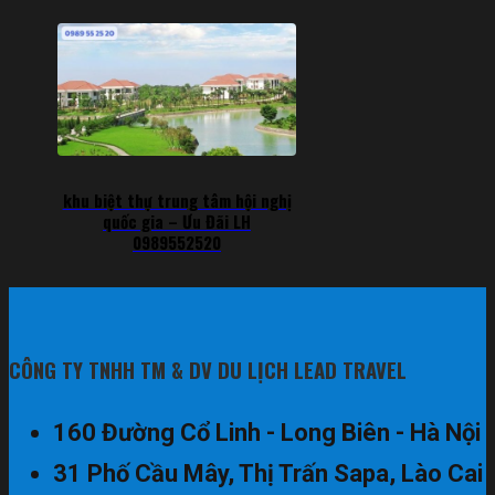
khu biệt thự trung tâm hội nghị
quốc gia – Ưu Đãi LH
0989552520
CÔNG TY TNHH TM & DV DU LỊCH LEAD TRAVEL
160 Đường Cổ Linh - Long Biên - Hà Nội
31 Phố Cầu Mây, Thị Trấn Sapa, Lào Cai