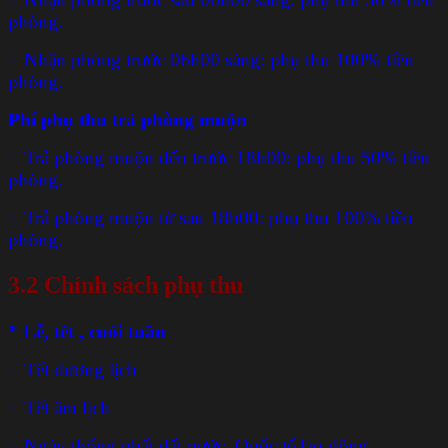
phòng.
+ Nhận phòng trước 06h00 sáng: phụ thu 100% tiền
phòng.
Phí phụ thu trả phòng muộn
+ Trả phòng muộn đến trước 18h00: phụ thu 50% tiền
phòng.
+ Trả phòng muộn từ sau 18h00: phụ thu 100% tiền
phòng.
3.2
Chính sách phụ thu
* Lễ, tết , cuối tuần
+ Tết dương lịch
+ Tết âm lịch
+ Ngày thống nhất đất nước, Quốc tế lao động