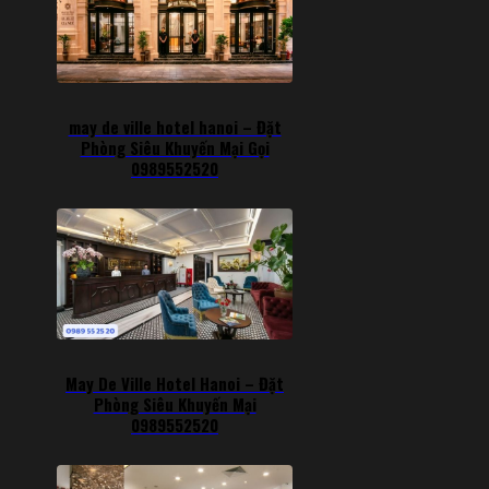
may de ville hotel hanoi – Đặt
Phòng Siêu Khuyến Mại Gọi
0989552520
May De Ville Hotel Hanoi – Đặt
Phòng Siêu Khuyến Mại
0989552520