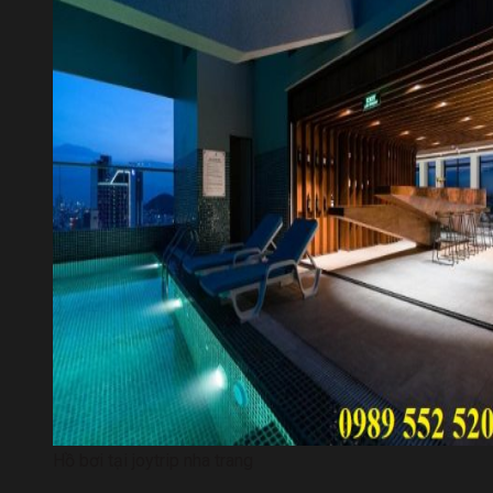
Hồ bơi tại joytrip nha trang