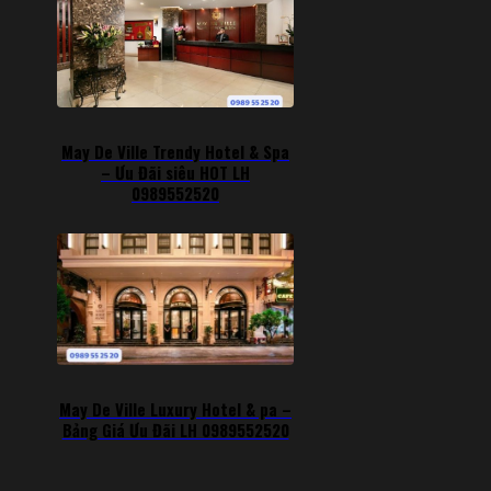
May De Ville Trendy Hotel & Spa
– Ưu Đãi siêu HOT LH
0989552520
May De Ville Luxury Hotel & pa –
Bảng Giá Ưu Đãi LH 0989552520