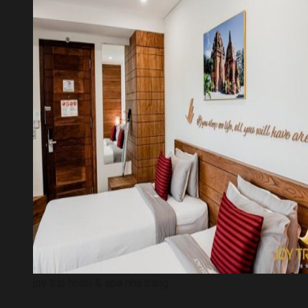
joy trip hotel & spa nha trang