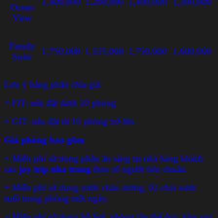
1,400,000
1,200,000
1,400,000
1,300,000
Ocean
View
Family
1,750,000
1,525,000
1,750,000
1,600,000
Suite
Lưu ý bảng phân chia giá:
+ FIT: nếu đặt dưới 10 phòng
+ GIT: nếu đặt từ 10 phòng trở lên.
Giá phòng bao gồm
+ Miễn phí sử dụng phần ăn sáng tại nhà hàng khách
sạn
joy trip nha trang
theo số người tiêu chuẩn.
+ Miễn phí sử dụng nước chào mừng, 02 chai nước
suối trong phòng mỗi ngày.
+ Miễn phí sử dụng hồ bơi, phòng tập thể dục, khu vui