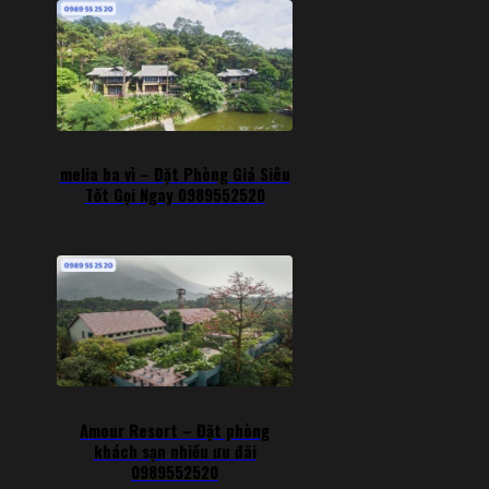
melia ba vì – Đặt Phòng Giá Siêu
Tốt Gọi Ngay 0989552520
Amour Resort – Đặt phòng
khách sạn nhiều ưu đãi
0989552520