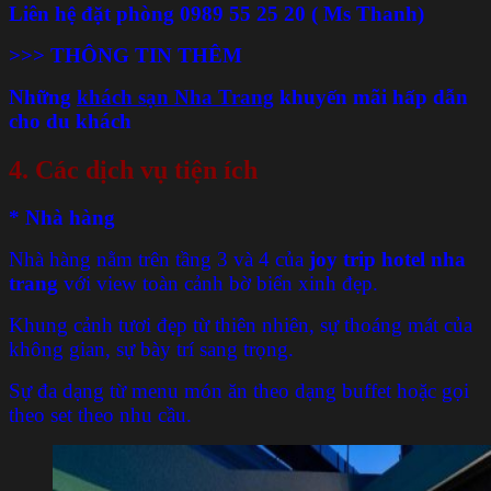
Liên hệ đặt phòng
0989 55 25 20 ( Ms Thanh)
>>> THÔNG TIN THÊM
Những
khách sạn Nha Trang
khuyến mãi hấp dẫn
cho du khách
4.
Các dịch vụ tiện ích
* Nhà hàng
Nhà hàng nằm trên tầng 3 và 4 của
joy trip hotel nha
trang
với view toàn cảnh bờ biển xinh đẹp.
Khung cảnh tươi đẹp từ thiên nhiên, sự thoáng mát của
không gian, sự bày trí sang trọng.
Sự đa dạng từ menu món ăn theo dạng buffet hoặc gọi
theo set theo nhu cầu.