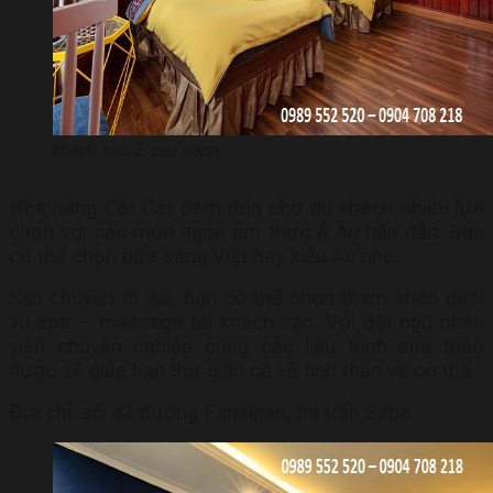
khách sạn 2 sao sapa
Nhà hàng Cát Cát đem đến cho du khách nhiều lựa
chọn với các món ngon ẩm thực Á Âu hấp dẫn. Bạn
có thể chọn bữa sáng Việt hay kiểu Âu nhé.
Sau chuyến đi dài, bạn có thể chọn tham khảo dịch
vụ spa – massage tại khách sạn. Với đội ngũ nhân
viên chuyên nghiệp cùng các liệu trình spa thảo
dược sẽ giúp bạn thư giãn cả về tinh thần và cơ thể.
Địa chỉ: số 42 đường Fansipan, thị trấn Sapa.