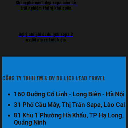
Khám phá cảnh đẹp sapa mùa hè
trải nghiệm thú vị khó quên
Gợi ý chi phí đi du lịch sapa 2
người giá rẻ tiết kiệm
CÔNG TY TNHH TM & DV DU LỊCH LEAD TRAVEL
160 Đường Cổ Linh - Long Biên - Hà Nội
31 Phố Cầu Mây, Thị Trấn Sapa, Lào Cai
81 Khu 1 Phường Hà Khẩu, TP Hạ Long,
Quảng Ninh