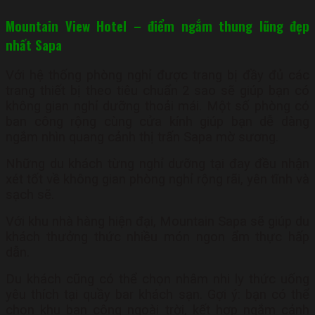
Mountain View Hotel – điểm ngắm thung lũng đẹp
nhất Sapa
Với hệ thống phòng nghỉ được trang bị đầy đủ các
trang thiết bị theo tiêu chuẩn 2 sao sẽ giúp bạn có
không gian nghỉ dưỡng thoải mái. Một số phòng có
ban công rộng cùng cửa kính giúp bạn dễ dàng
ngắm nhìn quang cảnh thị trấn Sapa mờ sương.
Những du khách từng nghỉ dưỡng tại đay đều nhận
xét tốt về không gian phòng nghỉ rộng rãi, yên tĩnh và
sạch sẽ.
Với khu nhà hàng hiện đại, Mountain Sapa sẽ giúp du
khách thưởng thức nhiều món ngon ẩm thực hấp
dẫn.
Du khách cũng có thể chọn nhâm nhi ly thức uống
yêu thích tại quầy bar khách sạn. Gợi ý: bạn có thể
chọn khu ban công ngoài trời, kết hợp ngắm cảnh