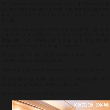
Khu sảnh khách sạn rộng rãi với bộ ghế Sofa êm ái
sẽ đem đến cho bạn sự thoải mái. Khi trời Sapa trở
lạnh, bạn có thể chọn sưởi ấm tại lò sưởi bập bùng
ấm áp.
Hệ thống phòng nghỉ được trang bị đầy đủ tiện nghi
các thiết bị như điều hòa, thiết bị sưởi, ti vi, vệ sinh
khép kín… Với không gian phòng nghỉ rộng rãi sẽ
đem đến cho bạn một kì nghỉ trọn vẹn.
Khách sạn có hệ thống phòng Double – Twin –
Family… Mức giá phòng ưu đãi.
Một số phòng có ban công rộng, view phố núi Sapa.
Không gian sân vườn sạch sẽ với những chậu hoa
bé xinh cũng là điểm check in đẹp nhé.
Địa chỉ: đường Hàm Rồng, thị trấn Sapa