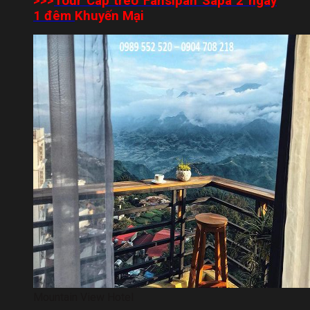
>>>
Tour Cáp treo Fansipan Sapa 2 ngày
1 đêm
Khuyến Mại
Mountain View Hotel