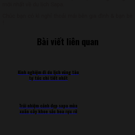
mới nhất về du lịch Sapa.
Chúc bạn có kì nghỉ thoải mái bên gia đình & bạn bè
!
Bài viết liên quan
Kinh nghiệm đi du lịch vũng tàu
tự túc chi tiết nhất
Trải nhiệm cảnh đẹp sapa mùa
xuân cây khoe sắc hoa rực rỡ