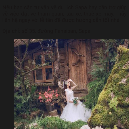
Nếu bạn cần tư vấn về du lịch Sapa hay cần trợ giúp
về việc đặt vé tham quan, tàu xe, thuê xe máy… hãy
liên hệ ngay với lễ tân để được hướng dẫn tốt nhé.
Địa chỉ: số 35, đường Fansipan, Sapa