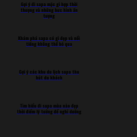
Gợi ý đi sapa mặc gì hợp thời
thượng và những bưc hình ấn
tượng
Khám phá sapa có gì đẹp và nổi
tiếng không thể bỏ qua
Gợi ý các khu du lịch sapa thu
hút du khách
Tìm hiểu đi sapa mùa nào đẹp
thời điểm lý tưởng để nghỉ dưỡng