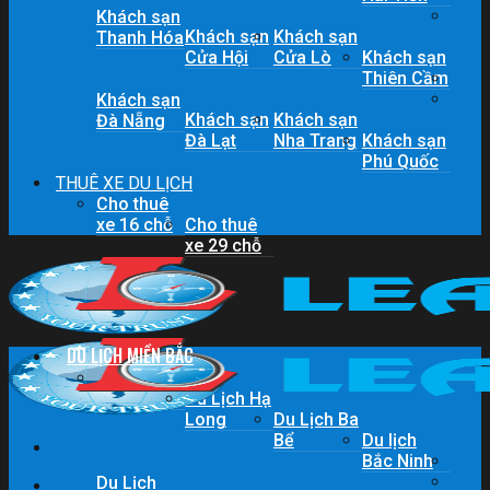
Khách sạn
Khách sạn
Khách sạn
Thanh Hóa
Cửa Hội
Cửa Lò
Khách sạn
Thiên Cầm
Khách sạn
Khách sạn
Khách sạn
Đà Nẵng
Đà Lạt
Nha Trang
Khách sạn
Phú Quốc
THUÊ XE DU LỊCH
Cho thuê
xe 16 chỗ
Cho thuê
xe 29 chỗ
DU LỊCH MIỀN BẮC
Du lịch
Sapa
Du Lịch Hạ
Long
Du Lịch Ba
Bể
Du lịch
Bắc Ninh
Du Lịch