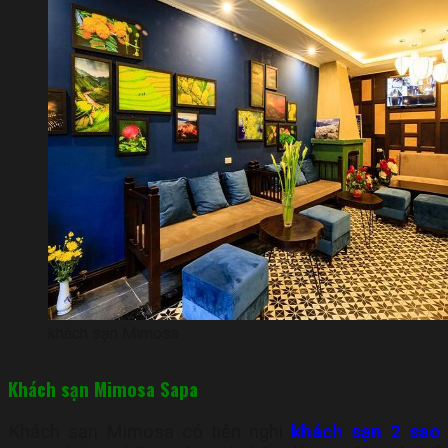
khách sạn Mimosa
Khách sạn
Mimosa Sapa
Khách sạn Mimosa có tiện nghi
khách sạn 2 sao