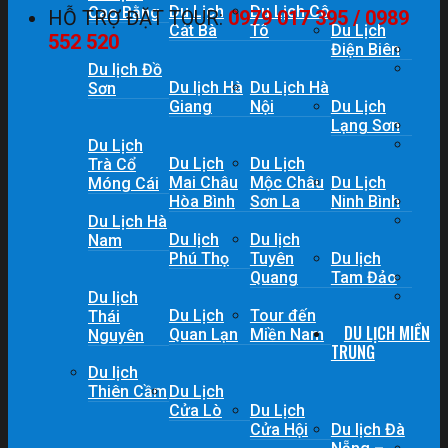
Du Lịch
Du Lịch Cô
Cao Bằng
HỖ TRỢ ĐẶT TOUR:
0979 017 395 / 0989
Cát Bà
Tô
Du Lịch
552 520
Điện Biên
Du lịch Đồ
Du lịch Hà
Du Lịch Hà
Sơn
Giang
Nội
Du Lịch
Lạng Sơn
Du Lịch
Du Lịch
Du Lịch
Trà Cổ
Mai Châu
Mộc Châu
Du Lịch
Móng Cái
Hòa Bình
Sơn La
Ninh Bình
Du Lịch Hà
Du lịch
Du lịch
Nam
Phú Thọ
Tuyên
Du lịch
Quang
Tam Đảo
Du lịch
Du Lịch
Tour đến
Thái
DU LỊCH MIỀN
Quan Lạn
Miền Nam
Nguyên
TRUNG
Du lịch
Thiên Cầm
Du Lịch
Cửa Lò
Du Lịch
Cửa Hội
Du lịch Đà