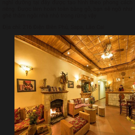
nghỉ dưỡng tại đây được tạo hình theo phong cách
riêng. Được làm hoàn toàn bằng gỗ, bạn sẽ ngỡ như
ghé thăm ngôi nhà nhỏ trong rừng vậy
Địa chỉ: 216 Điện Biên Phủ, Sapa, Lào Cai