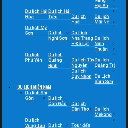
Nẵng –
Hội An
Du lịch Hải
Du lịch Hải
Du lịch
Du lịch
Hòa
Tiến
Huế
Mũi Né
Du lịch Mỹ
Du lịch
Du Lịch
Sơn
Nghi Sơn
Nha Trang
Du lịch
– Đà Lạt
Ninh
Thuận
Du lịch
Du lịch
Du lịch Tây
Du lịch
Phú Yên
Quảng
Nguyên
Quảng Trị
Bình
Du lịch
Du Lịch
Quy Nhơn
Sầm Sơn
DU LỊCH MIỀN NAM
Du lịch Sài
Gòn
Du lịch
Côn Đảo
Du lịch
Cần Thơ
Du lịch
Mekong
Du lịch
Du lịch
Tour đến
Vũng Tàu