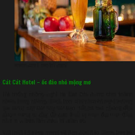
khách sạn 2 sao tại sapa
Cát Cát Hotel – ốc đảo nhỏ mộng mơ
Hệ thống phòng nghỉ tại Cát Cát được chia thành
nhiều hạng phòng, thích hợp cho chuyến nghỉ dưỡng
gia đình/ cặp đôi hay hội bạn. Tất cả các phòng đều
được trang bị đầy đủ các thiết bị hiện đại như điều
hòa, ti vi, bàn làm việc, tủ quần áo…
Với thiết kế riêng mang vẻ đẹp độc đáo Sapa, bạn sẽ