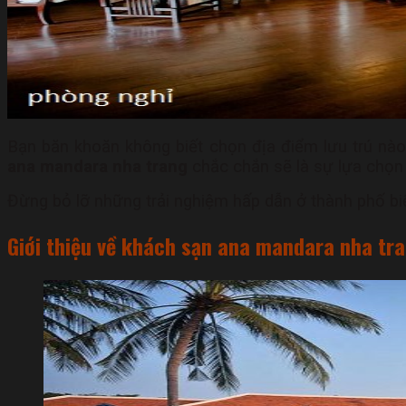
Bạn băn khoăn không biết chọn địa điểm lưu trú nào 
ana mandara nha trang
chắc chắn sẽ là sự lựa chọn 
Đừng bỏ lỡ những trải nghiệm hấp dẫn ở thành phố bi
Giới thiệu về khách sạn ana mandara nha tr