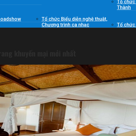
Tổ chức
Thành
 Roadshow
Tổ chức Biểu diễn nghệ thuật,
Chương trình ca nhạc
Tổ chức
rang khuyến mại mới nhất