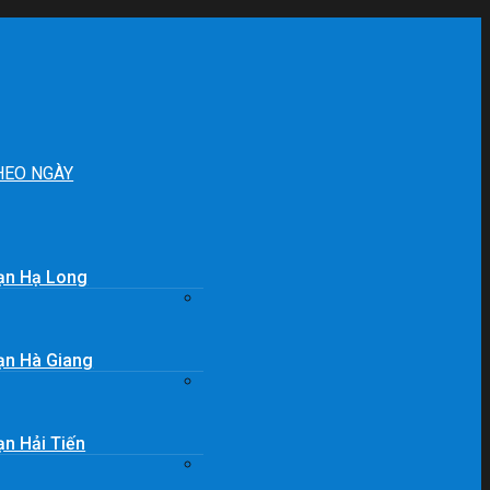
HEO NGÀY
ạn Hạ Long
ạn Hà Giang
n Hải Tiến