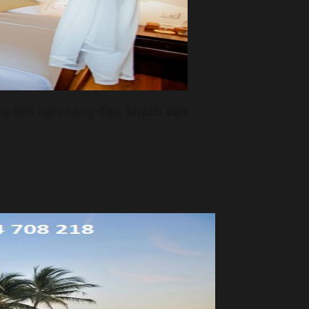
ng tiện nghi hàng đầu,
khách sạn