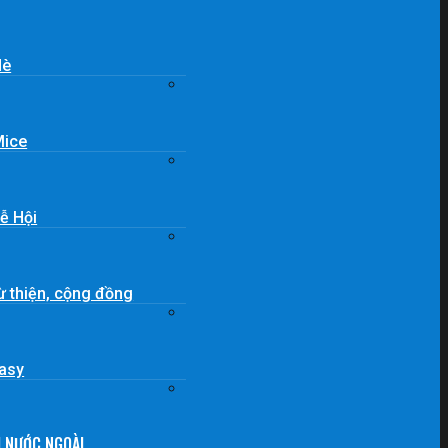
Hè
Mice
Lễ Hội
từ thiện, cộng đồng
Easy
H NƯỚC NGOÀI