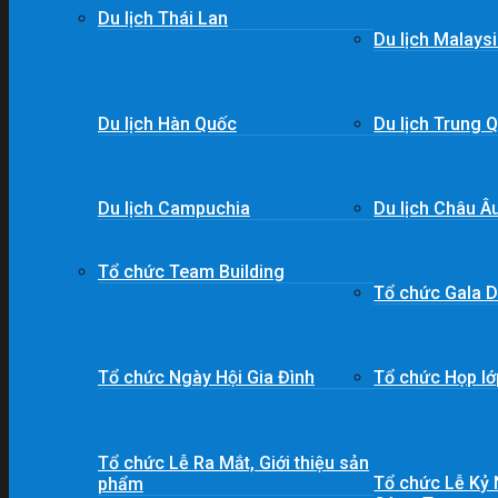
Du lịch Thái Lan
Du lịch Malays
Du lịch Hàn Quốc
Du lịch Trung 
Du lịch Campuchia
Du lịch Châu Â
Tổ chức Team Building
Tổ chức Gala D
Tổ chức Ngày Hội Gia Đình
Tổ chức Họp lớp
Tổ chức Lễ Ra Mắt, Giới thiệu sản
Tổ chức Lễ Kỷ
phẩm