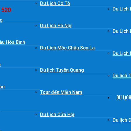
Du Lịch Cô Tô
Du Lịch 
 520
ng
Du Lịch Hà Nội
Du Lịch
âu Hòa Bình
Du Lịch Mộc Châu Sơn La
Du Lịch 
ọ
Du lịch Tuyên Quang
Du lịch
Lạn
Tour đến Miền Nam
DU LỊC
ò
Du Lịch Cửa Hội
Du lịch 