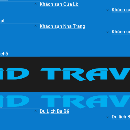
Khách sạn Cửa Lò
Khách s
Lạt
Khách sạn Nha Trang
Khách s
 chỗ
ng
Du Lịch Ba Bể
Du lịch 