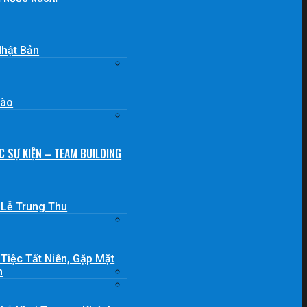
Nhật Bản
Lào
C SỰ KIỆN – TEAM BUILDING
 Lễ Trung Thu
Tiệc Tất Niên, Gặp Mặt
m