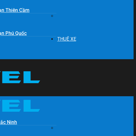
ạn Thiên Cầm
ạn Phú Quốc
THUÊ XE
Bắc Ninh