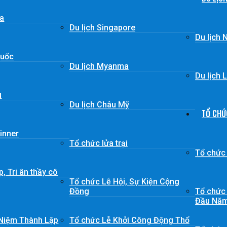
ia
Du lịch Singapore
Du lịch 
Quốc
Du lịch Myanma
Du lịch 
u
Du lịch Châu Mỹ
TỔ CHỨ
inner
Tổ chức lửa trại
Tổ chức
, Tri ân thầy cô
Tổ chức Lễ Hội, Sự Kiện Cộng
Đồng
Tổ chức 
Đầu Nă
 Niệm Thành Lập
Tổ chức Lễ Khởi Công Động Thổ