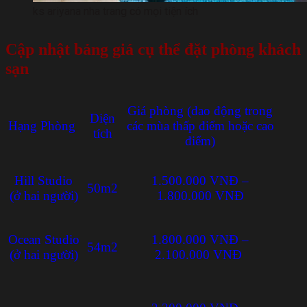
ks ariyana nha trang có mọi tiện ích
Cập nhật bảng giá cụ thể đặt phòng khách
sạn
Giá phòng (dao động trong
Diện
Hạng Phòng
các mùa thấp điểm hoặc cao
tích
điểm)
Hill Studio
1.500.000 VNĐ –
50m2
(ở hai người)
1.800.000 VNĐ
Ocean Studio
1.800.000 VNĐ –
54m2
(ở hai người)
2.100.000 VNĐ