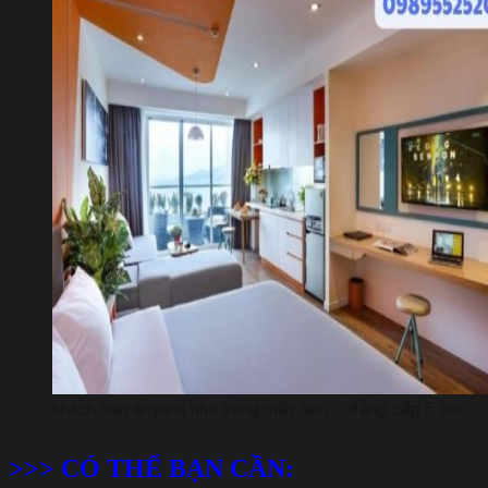
khách sạn ariyana nha trang mấy sao – đẳng cấp 5 sao
>>> CÓ THỂ BẠN CẦN: