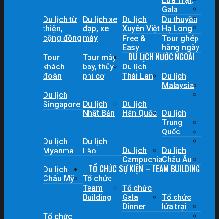
Lửa Trại,
Gala
Du lịch từ
Du lịch xe
Du lịch
Du thuyền
thiện,
đạp, xe
Xuyên Việt
Hạ Long
cộng đồng
máy
Free &
Tour ghép
Easy
hàng ngày
DU LỊCH NƯỚC NGOÀI
Tour
Tour máy
khách
bay, thủy
Du lịch
đoàn
phi cơ
Thái Lan
Du lịch
Malaysia
Du lịch
Du lịch
Du lịch
Singapore
Nhật Bản
Hàn Quốc
Du lịch
Trung
Quốc
Du lịch
Du lịch
Du lịch
Du lịch
Myanma
Lào
Campuchia
Châu Âu
TỔ CHỨC SỰ KIỆN – TEAM BUILDING
Du lịch
Châu Mỹ
Tổ chức
Team
Tổ chức
Building
Gala
Tổ chức
Dinner
lửa trại
Tổ chức