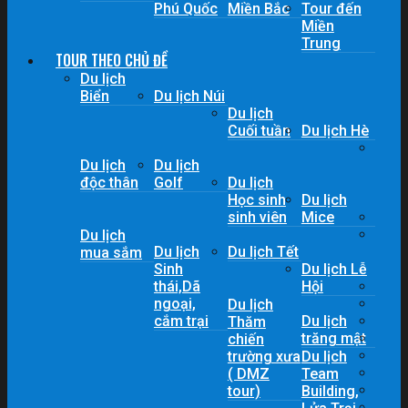
Phú Quốc
Miền Bắc
Tour đến
Miền
Trung
TOUR THEO CHỦ ĐỀ
Du lịch
Biển
Du lịch Núi
Du lịch
Cuối tuần
Du lịch Hè
Du lịch
Du lịch
độc thân
Golf
Du lịch
Học sinh
Du lịch
sinh viên
Mice
Du lịch
Du lịch
Du lịch Tết
mua sắm
Sinh
Du lịch Lễ
thái,Dã
Hội
ngoại,
Du lịch
cắm trại
Du lịch
Thăm
trăng mật
chiến
trường xưa
Du lịch
( DMZ
Team
tour)
Building,