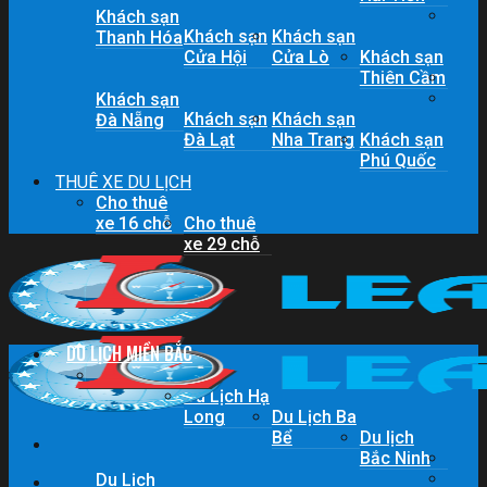
Khách sạn
Khách sạn
Khách sạn
Thanh Hóa
Cửa Hội
Cửa Lò
Khách sạn
Thiên Cầm
Khách sạn
Khách sạn
Khách sạn
Đà Nẵng
Đà Lạt
Nha Trang
Khách sạn
Phú Quốc
THUÊ XE DU LỊCH
Cho thuê
xe 16 chỗ
Cho thuê
xe 29 chỗ
DU LỊCH MIỀN BẮC
Du lịch
Sapa
Du Lịch Hạ
Long
Du Lịch Ba
Bể
Du lịch
Bắc Ninh
Du Lịch