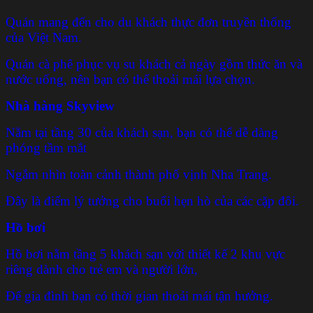
Quán mang đến cho du khách thực đơn truyền thống
của Việt Nam.
Quán cà phê phục vụ su khách cả ngày gồm thức ăn và
nước uống, nên bạn có thể thoải mái lựa chọn.
Nhà hàng Skyview
Nằm tại tầng 30 của khách sạn, bạn có thể dễ dàng
phóng tầm mắt
Ngắm nhìn toàn cảnh thành phố vịnh Nha Trang.
Đây là điểm lý tưởng cho buổi hẹn hò của các cặp đôi.
Hồ bơi
Hồ bơi nằm tầng 5 khách sạn với thiết kế 2 khu vực
riêng dành cho trẻ em và người lớn,
Để gia đình bạn có thời gian thoải mái tận hưởng.