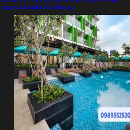
Bạn có thể dễ dàng di chuyển từ khách sạn để tham
quan các địa điểm nổi tiếng này.