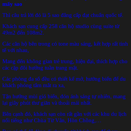
mấy sao
Thì câu trả lời đó là 5 sao đẳng cấp đạt chuẩn quốc tế.
Khách sạn cung cấp 258 căn hộ studio cùng suite từ
49m2 đến 108m2.
Các căn hộ bên trong có tone màu sáng, kết hợp rất tinh
tế với nhau,
Mang đến không gian trẻ trung, hiện đại, thích hợp cho
các cặp đôi hưởng tuần trang mật.
Các phòng đa số đều có thiết kế mở, hướng biển để du
khách phóng tắm mắt ra xa,
Tận hưởng mùi gió biển, đón ánh sáng tự nhiên, mang
lại giây phút thư giãn và thoải mái nhất.
Bên cạnh đó, khách sạn còn rất gần với các khu du lịch
nổi tiếng như Chùa Từ Vân, Hòn Chồng,…