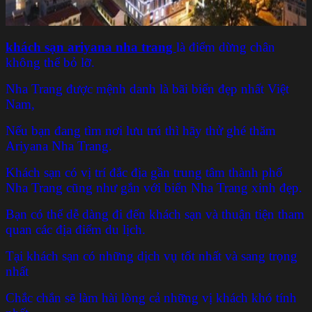
khách sạn ariyana nha trang
là điểm dừng chân
không thể bỏ lỡ.
Nha Trang được mệnh danh là bãi biển đẹp nhất Việt
Nam,
Nếu bạn đang tìm nơi lưu trú thì hãy thử ghé thăm
Ariyana Nha Trang.
Khách sạn có vị trí đắc địa gần trung tâm thành phố
Nha Trang cũng như gắn với biển Nha Trang xinh đẹp.
Bạn có thể dễ dàng đi đến khách sạn và thuận tiện tham
quan các địa điểm du lịch.
Tại khách sạn có những dịch vụ tốt nhất và sang trọng
nhất
Chắc chắn sẽ làm hài lòng cả những vị khách khó tính