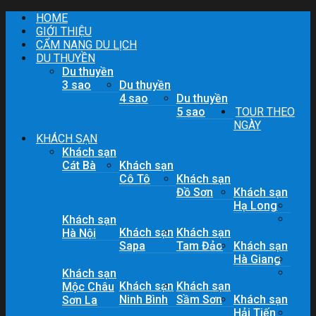
Skip
HOME
to
GIỚI THIỆU
content
CẨM NANG DU LỊCH
DU THUYỀN
Du thuyền
3 sao
Du thuyền
4 sao
Du thuyền
5 sao
TOUR THEO
NGÀY
KHÁCH SẠN
Khách sạn
Cát Bà
Khách sạn
Cô Tô
Khách sạn
Đồ Sơn
Khách sạn
Hạ Long
Khách sạn
Khách sạn
Khách sạn
Hà Nội
Sapa
Tam Đảo
Khách sạn
Hà Giang
Khách sạn
Khách sạn
Khách sạn
Mộc Châu
Ninh Bình
Sầm Sơn
Khách sạn
Sơn La
Hải Tiến