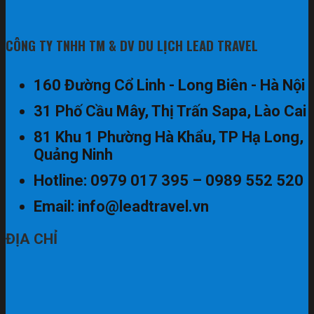
CÔNG TY TNHH TM & DV DU LỊCH LEAD TRAVEL
160 Đường Cổ Linh - Long Biên - Hà Nội
31 Phố Cầu Mây, Thị Trấn Sapa, Lào Cai
81 Khu 1 Phường Hà Khẩu, TP Hạ Long,
Quảng Ninh
Hotline: 0979 017 395 – 0989 552 520
Email: info@leadtravel.vn
ĐỊA CHỈ