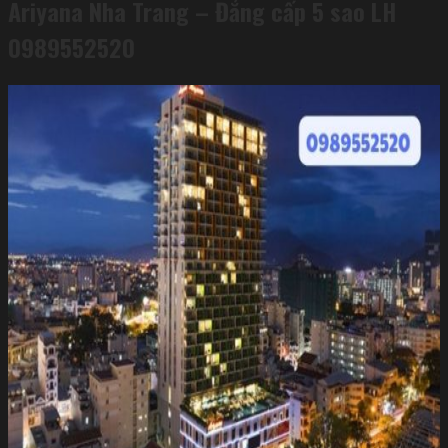
Ariyana Nha Trang – Đẳng cấp 5 sao LH
0989552520