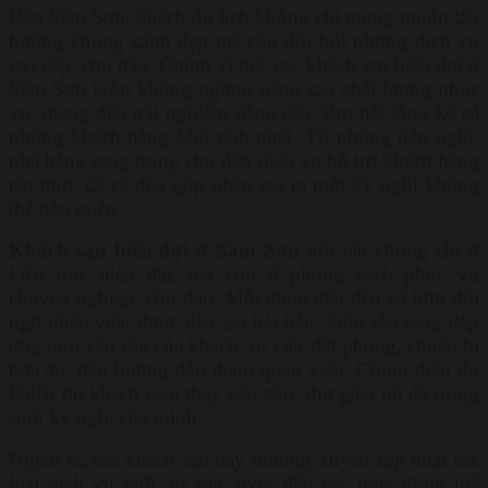
Đến Sầm Sơn, khách du lịch không chỉ mong muốn tận
hưởng khung cảnh đẹp mà còn đòi hỏi những dịch vụ
cao cấp, chu đáo. Chính vì thế, các khách sạn biển đợi ở
Sầm Sơn luôn không ngừng nâng cao chất lượng phục
vụ, mang đến trải nghiệm đẳng cấp, làm hài lòng kể cả
những khách hàng khó tính nhất. Từ phòng tiện nghi,
nhà hàng sang trọng cho đến dịch vụ hỗ trợ khách hàng
tận tình, tất cả đều góp phần tạo ra một kỳ nghỉ không
thể nào quên.
Khách sạn biển đợi ở Sầm Sơn
nổi bật không chỉ ở
kiến trúc hiện đại, mà còn ở phong cách phục vụ
chuyên nghiệp, chu đáo. Mỗi điểm đến đều sở hữu đội
ngũ nhân viên được đào tạo bài bản, luôn sẵn sàng đáp
ứng mọi yêu cầu của khách, từ việc đặt phòng, chuẩn bị
bữa ăn, đến hướng dẫn tham quan viên. Chính điều đó
khiến du khách cảm thấy yên tâm, thư giãn tối đa trong
suốt kỳ nghỉ của mình.
Ngoài ra, các khách sạn này thường xuyên cập nhật các
loại dịch vụ mới, từ spa, gym đến các hoạt động thể