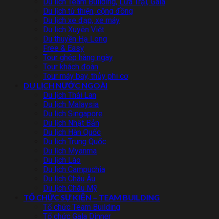
Du lịch Team Building, Lửa Trại, Gala
Du lịch từ thiện, cộng đồng
Du lịch xe đạp, xe máy
Du lịch Xuyên Việt
Du thuyền Hạ Long
Free & Easy
Tour ghép hàng ngày
Tour khách đoàn
Tour máy bay, thủy phi cơ
DU LỊCH NƯỚC NGOÀI
Du lịch Thái Lan
Du lịch Malaysia
Du lịch Singapore
Du lịch Nhật Bản
Du lịch Hàn Quốc
Du lịch Trung Quốc
Du lịch Myanma
Du lịch Lào
Du lịch Campuchia
Du lịch Châu Âu
Du lịch Châu Mỹ
TỔ CHỨC SỰ KIỆN – TEAM BUILDING
Tổ chức Team Building
Tổ chức Gala Dinner