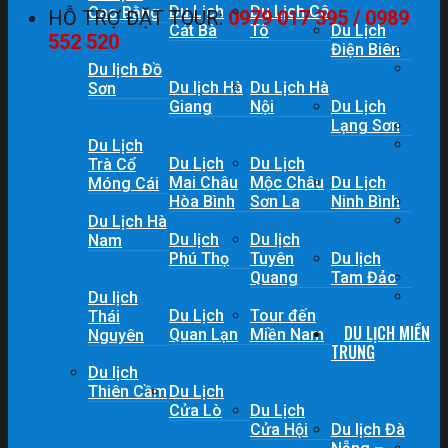
Du Lịch
Du Lịch Cô
Cao Bằng
HỖ TRỢ ĐẶT TOUR:
0979 017 395 / 0989
Cát Bà
Tô
Du Lịch
552 520
Điện Biên
Du lịch Đồ
Du lịch Hà
Du Lịch Hà
Sơn
Giang
Nội
Du Lịch
Lạng Sơn
Du Lịch
Du Lịch
Du Lịch
Trà Cổ
Mai Châu
Mộc Châu
Du Lịch
Móng Cái
Hòa Bình
Sơn La
Ninh Bình
Du Lịch Hà
Du lịch
Du lịch
Nam
Phú Thọ
Tuyên
Du lịch
Quang
Tam Đảo
Du lịch
Du Lịch
Tour đến
Thái
DU LỊCH MIỀN
Quan Lạn
Miền Nam
Nguyên
TRUNG
Du lịch
Thiên Cầm
Du Lịch
Cửa Lò
Du Lịch
Cửa Hội
Du lịch Đà