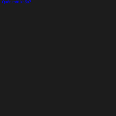
Quên mật khẩu?