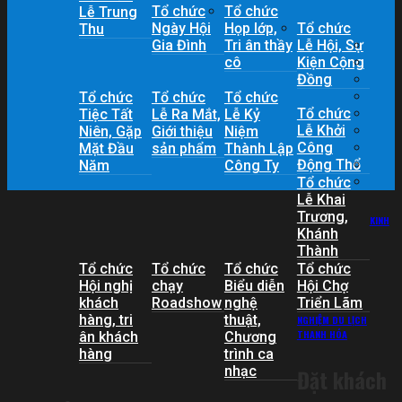
Tổ chức
Tổ chức
Lễ Trung
Ngày Hội
Họp lớp,
Tổ chức
Thu
Gia Đình
Tri ân thầy
Lễ Hội, Sự
cô
Kiện Cộng
Đồng
Tổ chức
Tổ chức
Tổ chức
Tổ chức
Tiệc Tất
Lễ Ra Mắt,
Lễ Kỷ
Lễ Khởi
Niên, Gặp
Giới thiệu
Niệm
Công
Mặt Đầu
sản phẩm
Thành Lập
Động Thổ
Năm
Công Ty
Tổ chức
Lễ Khai
Trương,
KINH
Khánh
Thành
Tổ chức
Tổ chức
Tổ chức
Tổ chức
Hội nghị
chạy
Biểu diễn
Hội Chợ
khách
Roadshow
nghệ
Triển Lãm
hàng, tri
thuật,
NGHIỆM DU LỊCH
THANH HÓA
ân khách
Chương
hàng
trình ca
nhạc
Đặt khách