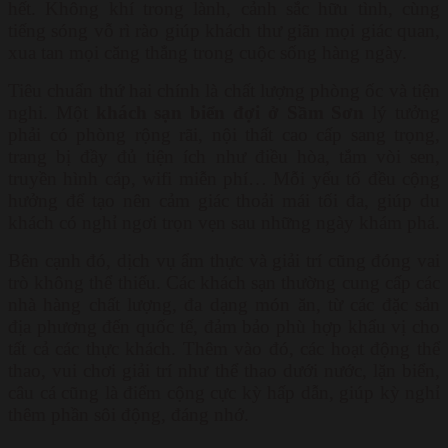
hết. Không khí trong lành, cảnh sắc hữu tình, cùng
tiếng sóng vỗ rì rào giúp khách thư giãn mọi giác quan,
xua tan mọi căng thẳng trong cuộc sống hàng ngày.
Tiêu chuẩn thứ hai chính là chất lượng phòng ốc và tiện
nghi. Một
khách sạn biển đợi ở Sầm Sơn
lý tưởng
phải có phòng rộng rãi, nội thất cao cấp sang trọng,
trang bị đầy đủ tiện ích như điều hòa, tắm vòi sen,
truyền hình cáp, wifi miễn phí… Mỗi yếu tố đều cộng
hưởng để tạo nên cảm giác thoải mái tối đa, giúp du
khách có nghỉ ngơi trọn vẹn sau những ngày khám phá.
Bên cạnh đó, dịch vụ ẩm thực và giải trí cũng đóng vai
trò không thể thiếu. Các khách sạn thường cung cấp các
nhà hàng chất lượng, đa dạng món ăn, từ các đặc sản
địa phương đến quốc tế, đảm bảo phù hợp khẩu vị cho
tất cả các thực khách. Thêm vào đó, các hoạt động thể
thao, vui chơi giải trí như thể thao dưới nước, lặn biển,
câu cá cũng là điểm cộng cực kỳ hấp dẫn, giúp kỳ nghỉ
thêm phần sôi động, đáng nhớ.