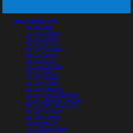
DU LỊCH MIỀN BẮC
Du lịch Sapa
Du Lịch Hạ Long
Du Lịch Ba Bể
Du lịch Bắc Ninh
Du Lịch Cao Bằng
Du Lịch Cát Bà
Du Lịch Cô Tô
Du Lịch Điện Biên
Du lịch Đồ Sơn
Du lịch Hà Giang
Du Lịch Hà Nội
Du Lịch Lạng Sơn
Du Lịch Trà Cổ Móng Cái
Du Lịch Mai Châu Hòa Bình
Du Lịch Mộc Châu Sơn La
Du Lịch Ninh Bình
Du Lịch Hà Nam
Du lịch Phú Thọ
Du lịch Tuyên Quang