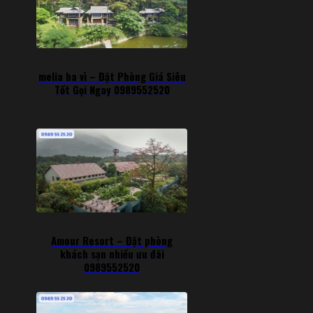
melia ba vì – Đặt Phòng Giá Siêu
Tốt Gọi Ngay 0989552520
Amour Resort – Đặt phòng
khách sạn nhiều ưu đãi
0989552520