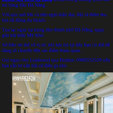
trú hàng đầu Đà Nẵng.
Với quy mô lớn và tiện nghi hiện đại, đây là điểm thu
hút rất đông du khách.
Tọa lạc ngay tại trung tâm thành phố Đà Nẵng, ngay
gần bãi biển Mỹ Khê.
Sở hữu ưu thế về vị trí, khi lưu trú tại đây bạn có thể dễ
dàng di chuyển đến các điểm tham quan.
Gọi ngay cho Leadtravel qua Hotline: 0989552520 nếu
bạn cần tư vấn bất cứ điều gì nhé.