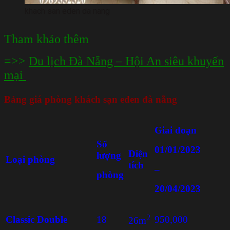
khach san eden da nang
Tham khảo thêm
=>>
Du lịch Đà Nẵng – Hội An siêu khuyến
mại
Bảng giá phòng khách sạn eden đà nẵng
Giai đoạn
Số
01/01/2023
Diện
lượng
Loại phòng
tích
–
phòng
20/04/2023
2
Classic Double
18
950,000
26m