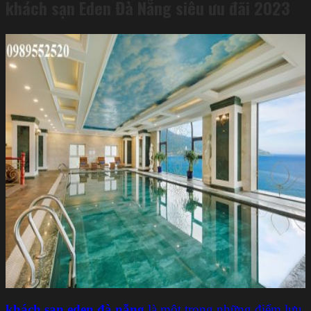
khách sạn Eden Đà Nẵng siêu ưu đãi 2023
khách sạn eden đà nẵng
là một trong những điểm lưu