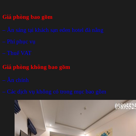
Giá phòng bao gồm
– Ăn sáng tại khách sạn eden hotel đà nẵng
– Phí phục vụ
– Thuế VAT
Giá phòng không bao gồm
– Ăn chính
– Các dịch vụ không có trong mục bao gồm