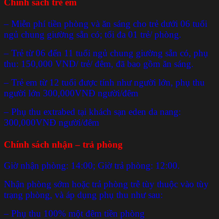
Chính sách trẻ em
– Miễn phí tiền phòng và ăn sáng cho trẻ dưới 06 tuổi
ngủ chung giường sẵn có; tối đa 01 trẻ/ phòng.
– Trẻ từ 06 đến 11 tuổi ngủ chung giường sẵn có, phụ
thu: 150,000 VND/ trẻ/ đêm, đã bao gồm ăn sáng.
– Trẻ em từ 12 tuổi được tính như người lớn, phụ thu
người lớn 300,000VNĐ người/đêm
– Phụ thu extrabed tại khách sạn eden da nang:
300,000VNĐ người/đêm
Chính sách nhận – trả phòng
Giờ nhận phòng: 14:00; Giờ trả phòng: 12:00.
Nhận phòng sớm hoặc trả phòng trễ tùy thuộc vào tùy
trạng phòng, và áp dụng phụ thu như sau:
– Phụ thu 100% một đêm tiền phòng