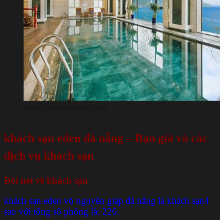
khách sạn eden đà nẵng
khách sạn eden đà nẵng – Bạn giá và các
dịch vụ khách sạn
Đôi nét về khách sạn
khách sạn eden võ nguyên giáp đà nẵng là khách sạn4
sao với tổng số phòng là: 226.