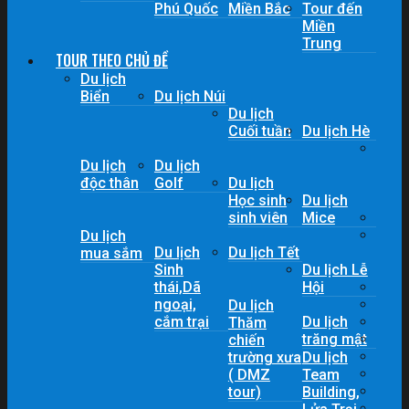
Phú Quốc
Miền Bắc
Tour đến
Miền
Trung
TOUR THEO CHỦ ĐỀ
Du lịch
Biển
Du lịch Núi
Du lịch
Cuối tuần
Du lịch Hè
Du lịch
Du lịch
độc thân
Golf
Du lịch
Học sinh
Du lịch
sinh viên
Mice
Du lịch
Du lịch
Du lịch Tết
mua sắm
Sinh
Du lịch Lễ
thái,Dã
Hội
ngoại,
Du lịch
cắm trại
Du lịch
Thăm
trăng mật
chiến
trường xưa
Du lịch
( DMZ
Team
tour)
Building,