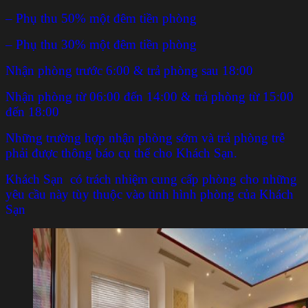
– Phụ thu 50% một đêm tiền phòng
– Phụ thu 30% một đêm tiền phòng
Nhận phòng trước 6:00 & trả phòng sau 18:00
Nhận phòng từ 06:00 đến 14:00 & trả phòng từ 15:00
đến 18:00
Những trường hợp nhận phòng sớm và trả phòng trễ
phải được thông báo cụ thể cho Khách Sạn.
Khách Sạn có trách nhiệm cung cấp phòng cho những
yêu cầu này tùy thuộc vào tình hình phòng của Khách
Sạn