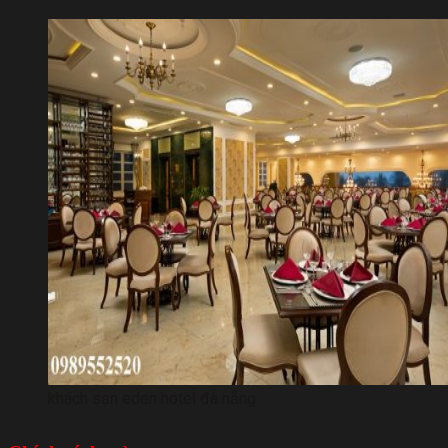
khách sạn eden hotel đà nẵng