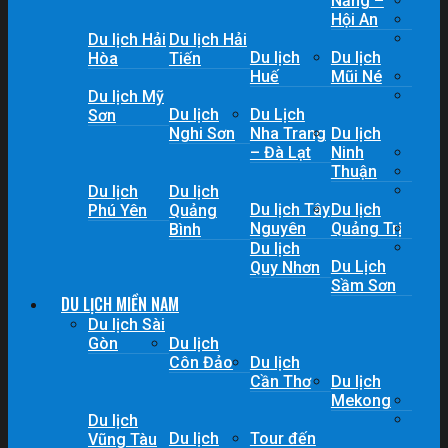
Nẵng –
Hội An
Du lịch Hải
Du lịch Hải
Du lịch
Du lịch
Hòa
Tiến
Huế
Mũi Né
Du lịch Mỹ
Du lịch
Du Lịch
Sơn
Nghi Sơn
Nha Trang
Du lịch
– Đà Lạt
Ninh
Thuận
Du lịch
Du lịch
Du lịch Tây
Du lịch
Phú Yên
Quảng
Nguyên
Quảng Trị
Bình
Du lịch
Du Lịch
Quy Nhơn
Sầm Sơn
DU LỊCH MIỀN NAM
Du lịch Sài
Gòn
Du lịch
Côn Đảo
Du lịch
Cần Thơ
Du lịch
Mekong
Du lịch
Du lịch
Tour đến
Vũng Tàu