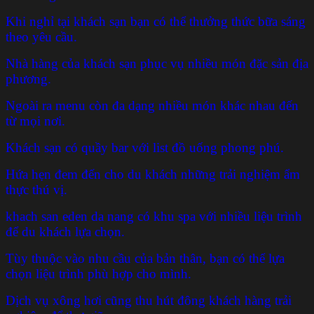
Khi nghỉ tại khách sạn bạn có thể thưởng thức bữa sáng
theo yêu cầu.
Nhà hàng của khách sạn phục vụ nhiều món đặc sản địa
phương.
Ngoài ra menu còn đa dạng nhiều món khác nhau đến
từ mọi nơi.
Khách sạn có quầy bar với list đồ uống phong phú.
Hứa hẹn đem đến cho du khách những trải nghiệm ẩm
thực thú vị.
khach san eden da nang có khu spa với nhiều liệu trình
để du khách lựa chọn.
Tùy thuộc vào nhu cầu của bản thân, bạn có thể lựa
chọn liệu trình phù hợp cho mình.
Dịch vụ xông hơi cũng thu hút đông khách hàng trải