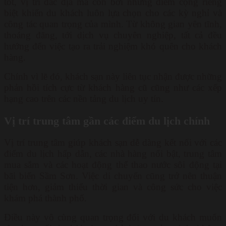
tốt, vị trí đắc địa mà còn bởi những điểm cộng riêng
biệt khiến du khách luôn lựa chọn cho các kỳ nghỉ và
công tác quan trọng của mình. Từ không gian yên tĩnh,
thoáng đãng, tới dịch vụ chuyên nghiệp, tất cả đều
hướng đến việc tạo ra trải nghiệm khó quên cho khách
hàng.
Chính vì lẽ đó, khách sạn này liên tục nhận được những
phản hồi tích cực từ khách hàng cũ cũng như các xếp
hạng cao trên các nền tảng du lịch uy tín.
Vị trí trung tâm gần các điểm du lịch chính
Vị trí trung tâm giúp khách sạn dễ dàng kết nối với các
điểm du lịch hấp dẫn, các nhà hàng nổi bật, trung tâm
mua sắm và các hoạt động thể thao nước sôi động tại
bãi biển Sầm Sơn. Việc di chuyển cũng trở nên thuận
tiện hơn, giảm thiểu thời gian và công sức cho việc
khám phá thành phố.
Điều này vô cùng quan trọng đối với du khách muốn