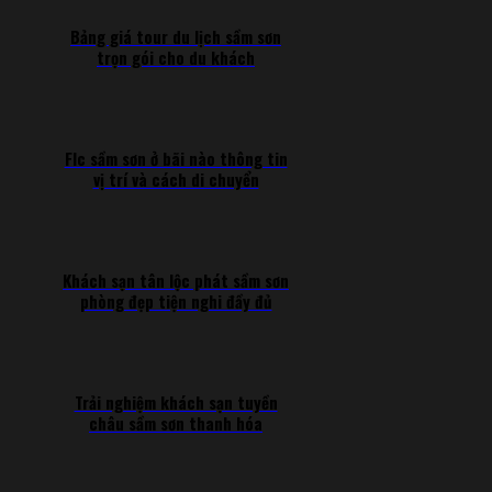
Bảng giá tour du lịch sầm sơn
trọn gói cho du khách
Flc sầm sơn ở bãi nào thông tin
vị trí và cách di chuyển
Khách sạn tân lộc phát sầm sơn
phòng đẹp tiện nghi đầy đủ
Trải nghiệm khách sạn tuyền
châu sầm sơn thanh hóa