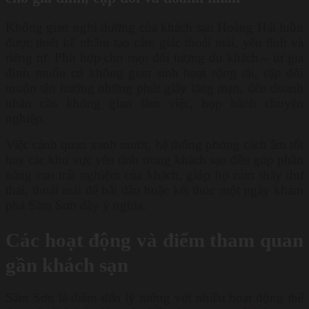
Không gian nghỉ dưỡng của khách sạn Hoàng Hải luôn
được thiết kế nhằm tạo cảm giác thoải mái, yên tĩnh và
riêng tư. Phù hợp cho mọi đối tượng du khách – từ gia
đình muốn có không gian sinh hoạt rộng rãi, cặp đôi
muốn tận hưởng những phút giây lãng mạn, đến doanh
nhân cần không gian làm việc, họp hành chuyên
nghiệp.
Việc cảnh quan xanh mướt, hệ thống phòng cách âm tốt
hay các khu vực yên tĩnh trong khách sạn đều góp phần
nâng cao trải nghiệm của khách, giúp họ cảm thấy thư
thái, thoải mái để bắt đầu hoặc kết thúc một ngày khám
phá Sầm Sơn đầy ý nghĩa.
Các hoạt động và điểm tham quan
gần khách sạn
Sầm Sơn là điểm đến lý tưởng với nhiều hoạt động thể