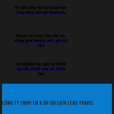
Kỳ nghỉ đáng nhớ tại khách sạn
trống đồng sầm sơn thanh hóa
Khách sạn trung tâm sầm sơn
không gian thoáng mát, gần bãi
tắm
Trải nghiệm tiện nghi tại khách
sạn tiến thành sầm sơn thanh
hoá
CÔNG TY TNHH TM & DV DU LỊCH LEAD TRAVEL