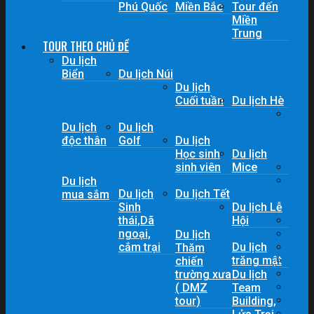
Phú Quốc
Miền Bắc
Tour đến
Miền
Trung
TOUR THEO CHỦ ĐỀ
Du lịch
Biển
Du lịch Núi
Du lịch
Cuối tuần
Du lịch Hè
Du lịch
Du lịch
độc thân
Golf
Du lịch
Học sinh
Du lịch
sinh viên
Mice
Du lịch
Du lịch
Du lịch Tết
mua sắm
Sinh
Du lịch Lễ
thái,Dã
Hội
ngoại,
Du lịch
cắm trại
Du lịch
Thăm
trăng mật
chiến
trường xưa
Du lịch
( DMZ
Team
tour)
Building,