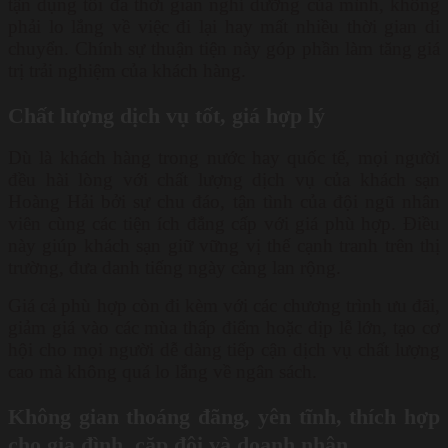
tận dụng tối đa thời gian nghỉ dưỡng của mình, không
phải lo lắng về việc đi lại hay mất nhiều thời gian di
chuyển. Chính sự thuận tiện này góp phần làm tăng giá
trị trải nghiệm của khách hàng.
Chất lượng dịch vụ tốt, giá hợp lý
Dù là khách hàng trong nước hay quốc tế, mọi người
đều hài lòng với chất lượng dịch vụ của khách sạn
Hoàng Hải bởi sự chu đáo, tận tình của đội ngũ nhân
viên cùng các tiện ích đẳng cấp với giá phù hợp. Điều
này giúp khách sạn giữ vững vị thế cạnh tranh trên thị
trường, đưa danh tiếng ngày càng lan rộng.
Giá cả phù hợp còn đi kèm với các chương trình ưu đãi,
giảm giá vào các mùa thấp điểm hoặc dịp lễ lớn, tạo cơ
hội cho mọi người dễ dàng tiếp cận dịch vụ chất lượng
cao mà không quá lo lắng về ngân sách.
Không gian thoáng đãng, yên tĩnh, thích hợp
cho gia đình, cặp đôi và doanh nhân