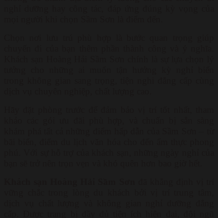
nghỉ dưỡng hay công tác, đáp ứng đúng kỳ vọng của
mọi người khi chọn Sầm Sơn là điểm đến.
Chọn nơi lưu trú phù hợp là bước quan trọng giúp
chuyến đi của bạn thêm phần thành công và ý nghĩa.
Khách sạn Hoàng Hải Sầm Sơn chính là sự lựa chọn lý
tưởng cho những ai muốn tận hưởng kỳ nghỉ biển
trong không gian sang trọng, tiện nghi đẳng cấp cùng
dịch vụ chuyên nghiệp, chất lượng cao.
Hãy đặt phòng trước để đảm bảo vị trí tốt nhất, tham
khảo các gói ưu đãi phù hợp, và chuẩn bị sẵn sàng
khám phá tất cả những điểm hấp dẫn của Sầm Sơn – từ
bãi biển, điểm du lịch văn hóa cho đến ẩm thực phong
phú. Với sự hỗ trợ của khách sạn, những ngày nghỉ của
bạn sẽ trở nên trọn vẹn và khó quên hơn bao giờ hết.
Khách sạn Hoàng Hải Sầm Sơn
đã khẳng định vị trí
vững chắc trong lòng du khách bởi vị trí trung tâm,
dịch vụ chất lượng và không gian nghỉ dưỡng đẳng
cấp. Được trang bị đầy đủ tiện ích hiện đại, đội ngũ