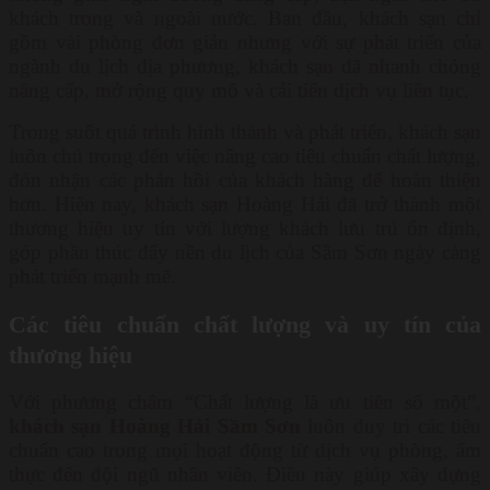
khách trong và ngoài nước. Ban đầu, khách sạn chỉ
gồm vài phòng đơn giản nhưng với sự phát triển của
ngành du lịch địa phương, khách sạn đã nhanh chóng
nâng cấp, mở rộng quy mô và cải tiến dịch vụ liên tục.
Trong suốt quá trình hình thành và phát triển, khách sạn
luôn chú trọng đến việc nâng cao tiêu chuẩn chất lượng,
đón nhận các phản hồi của khách hàng để hoàn thiện
hơn. Hiện nay, khách sạn Hoàng Hải đã trở thành một
thương hiệu uy tín với lượng khách lưu trú ổn định,
góp phần thúc đẩy nền du lịch của Sầm Sơn ngày càng
phát triển mạnh mẽ.
Các tiêu chuẩn chất lượng và uy tín của
thương hiệu
Với phương châm “Chất lượng là ưu tiên số một”,
khách sạn Hoàng Hải Sầm Sơn
luôn duy trì các tiêu
chuẩn cao trong mọi hoạt động từ dịch vụ phòng, ẩm
thực đến đội ngũ nhân viên. Điều này giúp xây dựng