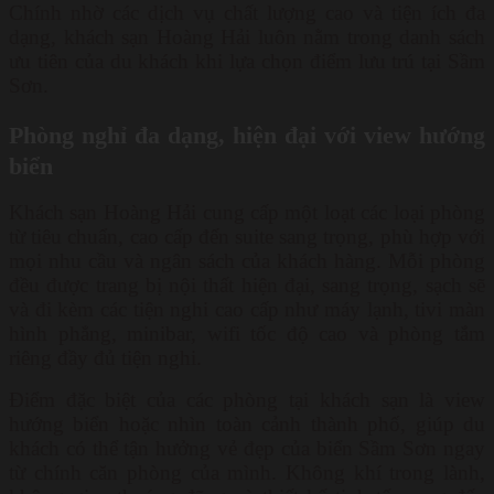
Chính nhờ các dịch vụ chất lượng cao và tiện ích đa
dạng, khách sạn Hoàng Hải luôn nằm trong danh sách
ưu tiên của du khách khi lựa chọn điểm lưu trú tại Sầm
Sơn.
Phòng nghỉ đa dạng, hiện đại với view hướng
biển
Khách sạn Hoàng Hải cung cấp một loạt các loại phòng
từ tiêu chuẩn, cao cấp đến suite sang trọng, phù hợp với
mọi nhu cầu và ngân sách của khách hàng. Mỗi phòng
đều được trang bị nội thất hiện đại, sang trọng, sạch sẽ
và đi kèm các tiện nghi cao cấp như máy lạnh, tivi màn
hình phẳng, minibar, wifi tốc độ cao và phòng tắm
riêng đầy đủ tiện nghi.
Điểm đặc biệt của các phòng tại khách sạn là view
hướng biển hoặc nhìn toàn cảnh thành phố, giúp du
khách có thể tận hưởng vẻ đẹp của biển Sầm Sơn ngay
từ chính căn phòng của mình. Không khí trong lành,