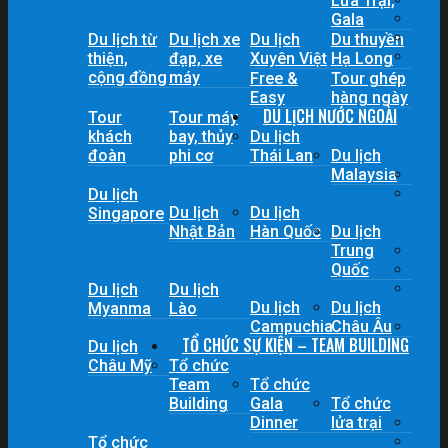
Lửa Trại,
Gala
Du lịch từ
Du lịch xe
Du lịch
Du thuyền
thiện,
đạp, xe
Xuyên Việt
Hạ Long
cộng đồng
máy
Free &
Tour ghép
Easy
hàng ngày
DU LỊCH NƯỚC NGOÀI
Tour
Tour máy
khách
bay, thủy
Du lịch
đoàn
phi cơ
Thái Lan
Du lịch
Malaysia
Du lịch
Du lịch
Du lịch
Singapore
Nhật Bản
Hàn Quốc
Du lịch
Trung
Quốc
Du lịch
Du lịch
Du lịch
Du lịch
Myanma
Lào
Campuchia
Châu Âu
TỔ CHỨC SỰ KIỆN – TEAM BUILDING
Du lịch
Châu Mỹ
Tổ chức
Team
Tổ chức
Building
Gala
Tổ chức
Dinner
lửa trại
Tổ chức