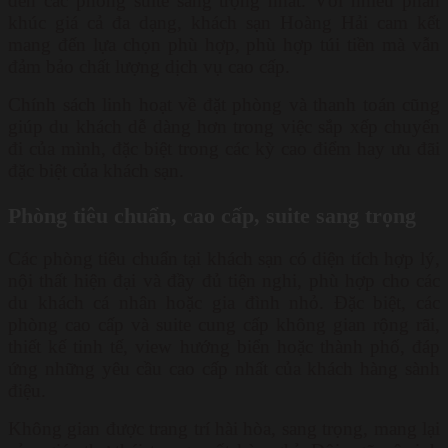
đến các phòng suite sang trọng nhất. Với nhiều phân
khúc giá cả đa dạng, khách sạn Hoàng Hải cam kết
mang đến lựa chọn phù hợp, phù hợp túi tiền mà vẫn
đảm bảo chất lượng dịch vụ cao cấp.
Chính sách linh hoạt về đặt phòng và thanh toán cũng
giúp du khách dễ dàng hơn trong việc sắp xếp chuyến
đi của mình, đặc biệt trong các kỳ cao điểm hay ưu đãi
đặc biệt của khách sạn.
Phòng tiêu chuẩn, cao cấp, suite sang trọng
Các phòng tiêu chuẩn tại khách sạn có diện tích hợp lý,
nội thất hiện đại và đầy đủ tiện nghi, phù hợp cho các
du khách cá nhân hoặc gia đình nhỏ. Đặc biệt, các
phòng cao cấp và suite cung cấp không gian rộng rãi,
thiết kế tinh tế, view hướng biển hoặc thành phố, đáp
ứng những yêu cầu cao cấp nhất của khách hàng sành
điệu.
Không gian được trang trí hài hòa, sang trọng, mang lại