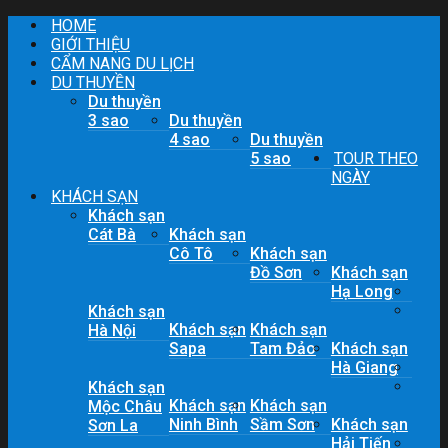
Skip
HOME
to
GIỚI THIỆU
content
CẨM NANG DU LỊCH
DU THUYỀN
Du thuyền
3 sao
Du thuyền
4 sao
Du thuyền
5 sao
TOUR THEO
NGÀY
KHÁCH SẠN
Khách sạn
Cát Bà
Khách sạn
Cô Tô
Khách sạn
Đồ Sơn
Khách sạn
Hạ Long
Khách sạn
Khách sạn
Khách sạn
Hà Nội
Sapa
Tam Đảo
Khách sạn
Hà Giang
Khách sạn
Khách sạn
Khách sạn
Mộc Châu
Ninh Bình
Sầm Sơn
Khách sạn
Sơn La
Hải Tiến