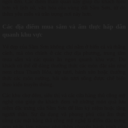
ngôi đền. Các điểm tham quan này giúp du khách hiểu
hơn về lịch sử, văn hóa của vùng đất Sầm Sơn, từ đó
thêm yêu mến và trân trọng nơi này hơn.
Các địa điểm mua sắm và ẩm thực hấp dẫn
quanh khu vực
Vẻ đẹp của Sầm Sơn không chỉ nằm ở biển cả và thắng
cảnh, mà còn chính ở các chợ địa phương, trung tâm
mua sắm và các quán ăn ngon quanh khu vực. Du
khách có thể dễ dàng thưởng thức các món đặc sản như
nem chua Thanh Hóa, tép tươi, bánh xèo hoặc thưởng
thức các món nướng, hải sản tươi sống được chế biến
theo kiểu truyền thống.
Các khu chợ đêm, siêu thị và các cửa hàng thủ công mỹ
nghệ còn giúp du khách đem về những món quà lưu
niệm đặc trưng của Sầm Sơn để làm kỷ niệm hoặc tặng
người thân. Sự đa dạng và phong phú của ẩm thực
cùng các mặt hàng thủ công mỹ nghệ là điểm đặc trưng
góp phần làm phong phú thêm chuyến hành trình của