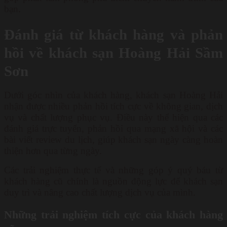
bạn.
Đánh giá từ khách hàng và phản
hồi về khách sạn Hoàng Hải Sầm
Sơn
Dưới góc nhìn của khách hàng, khách sạn Hoàng Hải
nhận được nhiều phản hồi tích cực về không gian, dịch
vụ và chất lượng phục vụ. Điều này thể hiện qua các
đánh giá trực tuyến, phản hồi qua mạng xã hội và các
bài viết review du lịch, giúp khách sạn ngày càng hoàn
thiện hơn qua từng ngày.
Các trải nghiệm thực tế và những góp ý quý báu từ
khách hàng cũ chính là nguồn động lực để khách sạn
duy trì và nâng cao chất lượng dịch vụ của mình.
Những trải nghiệm tích cực của khách hàng