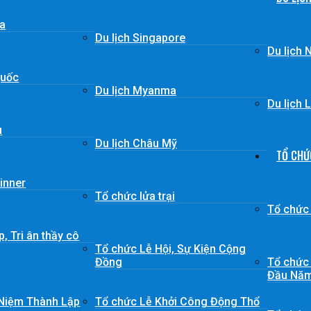
ia
Du lịch Singapore
Du lịch 
Quốc
Du lịch Myanma
Du lịch 
u
Du lịch Châu Mỹ
TỔ CHỨ
inner
Tổ chức lửa trại
Tổ chức
, Tri ân thầy cô
Tổ chức Lễ Hội, Sự Kiện Cộng
Đồng
Tổ chức 
Đầu Nă
 Niệm Thành Lập
Tổ chức Lễ Khởi Công Động Thổ