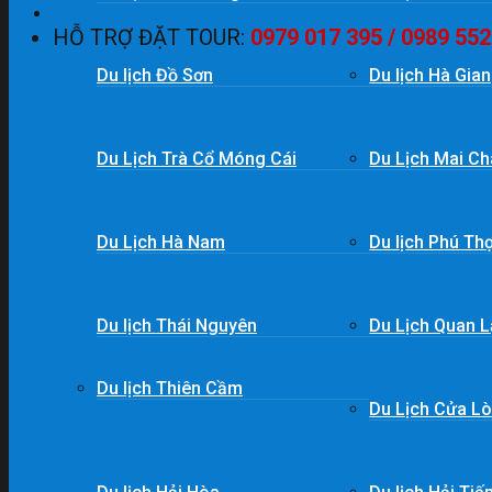
HỖ TRỢ ĐẶT TOUR:
0979 017 395 / 0989 552
Du lịch Đồ Sơn
Du lịch Hà Gia
Du Lịch Trà Cổ Móng Cái
Du Lịch Mai Ch
Du Lịch Hà Nam
Du lịch Phú Th
Du lịch Thái Nguyên
Du Lịch Quan 
Du lịch Thiên Cầm
Du Lịch Cửa L