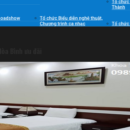
Tổ chức
Thành
 Roadshow
Tổ chức Biểu diễn nghệ thuật,
Chương trình ca nhạc
Tổ chức
òa Bình ưu đãi