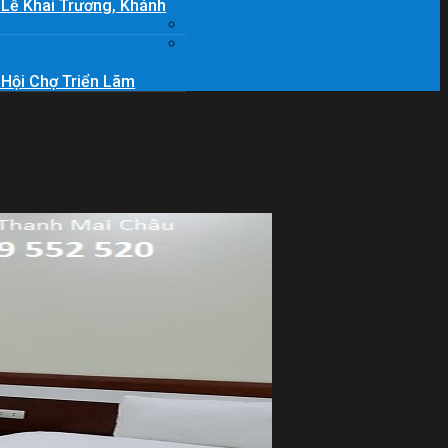
 Lễ Khai Trương, Khánh
 Hội Chợ Triển Lãm