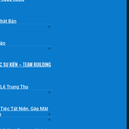
Nhật Bản
Lào
C SỰ KIỆN – TEAM BUILDING
 Lễ Trung Thu
Tiệc Tất Niên, Gặp Mặt
m