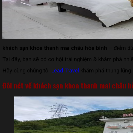
khách sạn khoa thanh mai châu hòa bình
– điểm dừ
Tại đây, bạn sẽ có cơ hội trải nghiệm & khám phá nhiề
Hãy cùng chúng tôi
Lead Travel
khám phá thung lũng 
Đôi nét về
khách sạn khoa thanh mai châu h