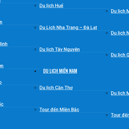
n
Du lịch Huế
Du lịch 
ơn
Du Lịch Nha Trang – Đà Lạt
Du lịch 
Bình
Du lịch Tây Nguyên
Du lịch 
ơn
DU LỊCH MIỀN NAM
o
Du lịch Cần Thơ
Du lịch
ốc
Tour đến Miền Bắc
Tour đế