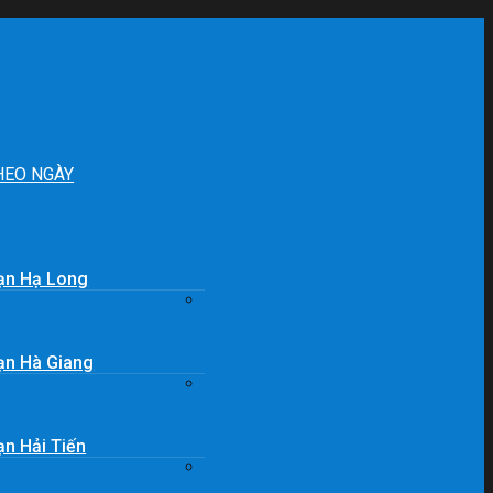
HEO NGÀY
ạn Hạ Long
ạn Hà Giang
n Hải Tiến